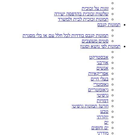
זוגות על זכוכית
שלשות זכוכית בהדפסה ישירה
תמונות זכוכית לבית ולמשרד
תמונות קנבס
תמונות קנבס בודדות לכל חלל עם או בלי מסגרת
סטים מעוצבים
תמונות לפי נושא וסגנון
אבסטרקט
אורבני
אנשים
אפריקאיות
בעלי חיים
גאומטרי
גיאומטריים
גרפיטי
דמויות
חדש! תמונות גרפיטי
טבע
יוקרתי
ים
ים וחופים
מודרני