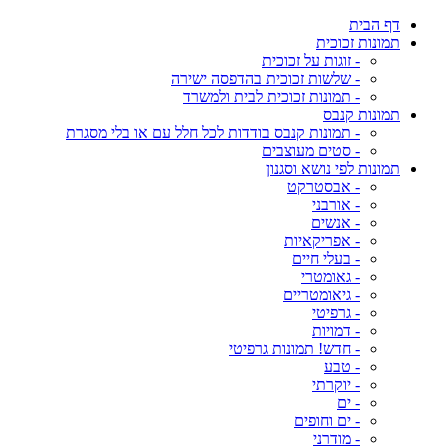
דף הבית
תמונות זכוכית
- זוגות על זכוכית
- שלשות זכוכית בהדפסה ישירה
- תמונות זכוכית לבית ולמשרד
תמונות קנבס
- תמונות קנבס בודדות לכל חלל עם או בלי מסגרת
- סטים מעוצבים
תמונות לפי נושא וסגנון
- אבסטרקט
- אורבני
- אנשים
- אפריקאיות
- בעלי חיים
- גאומטרי
- גיאומטריים
- גרפיטי
- דמויות
- חדש! תמונות גרפיטי
- טבע
- יוקרתי
- ים
- ים וחופים
- מודרני