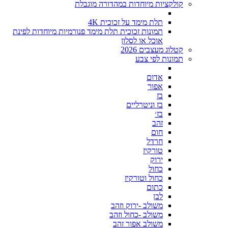
קולקציות מיוחדות במהדורה מוגבלת
תלת מימד על זכוכית 4K
תמונות זכוכית תלת מימד פנורמיות מיוחדות לפינת
אוכל או לסלון
קטלוג מעצבים 2026
תמונות לפי צבע
אדום
אפור
בז
בז וניטרליים
בז׳
זהב
חום
חרדל
טורקיז
ירוק
כחול
כחול וטורקיז
כתום
לבן
משולב -ירוק וזהב
משולב -כחול וזהב
משולב אפור זהב