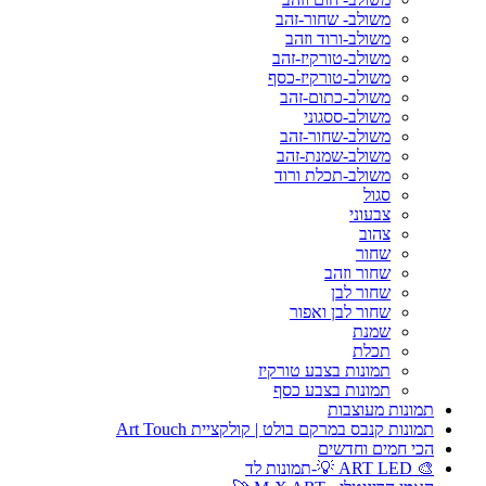
משולב- שחור-זהב
משולב-ורוד וזהב
משולב-טורקיז-זהב
משולב-טורקיז-כסף
משולב-כתום-זהב
משולב-ססגוני
משולב-שחור-זהב
משולב-שמנת-זהב
משולב-תכלת ורוד
סגול
צבעוני
צהוב
שחור
שחור וזהב
שחור לבן
שחור לבן ואפור
שמנת
תכלת
תמונות בצבע טורקיז
תמונות בצבע כסף
תמונות מעוצבות
תמונות קנבס במרקם בולט | קולקציית Art Touch
הכי חמים וחדשים
🎨 ART LED 💡-תמונות לד