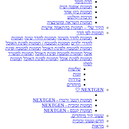
תלת מימד
תמונות אופנה ושיק
תמונות בקו אחד
תרבות וקולנוע
תמונות השראה ומוטיבציה
הקיר שלי – תמונות בהתאמה אישית
תמונות לפי חדר
תמונות לחדר השינה
תמונות לחדר שינה
תמונות
לחדרי ילדים
תמונות למטבח / תמונות לפינת האוכל
תמונות למטבח ולפינת האוכל
תמונות למטבח ופינת
אוכל
תמונות למטבח ופינת האוכל
תמונות למשרד
תמונות לפינת אוכל
תמונות לפינת האוכל
תמונות
לסלון
שלשות
זוגות
בודדות
מיוחדים
NEXTGEN 🤍
תמונות וינטג' ורטרו - NEXTGEN
תמונות זכוכית - NEXTGEN
תמונות קנבס - NEXTGEN
שעוני קיר מיוחדים.
חדש-שעוני זכוכית
מראות