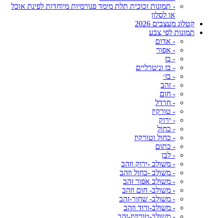
- תמונות זכוכית תלת מימד פנורמיות מיוחדות לפינת אוכל
או לסלון
קטלוג מעצבים 2026
תמונות לפי צבע
- אדום
- אפור
- בז
- בז וניטרליים
- בז׳
- זהב
- חום
- חרדל
- טורקיז
- ירוק
- כחול
- כחול וטורקיז
- כתום
- לבן
- משולב -ירוק וזהב
- משולב -כחול וזהב
- משולב אפור זהב
- משולב- חום וזהב
- משולב- שחור-זהב
- משולב-ורוד וזהב
- משולב-טורקיז-זהב