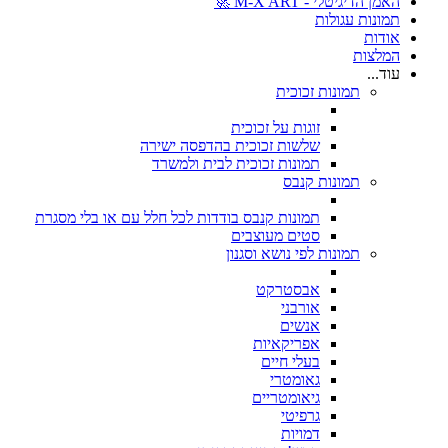
האמן הדיגיטלי - M-X ART 🚀
תמונות עגולות
אודות
המלצות
עוד...
תמונות זכוכית
זוגות על זכוכית
שלשות זכוכית בהדפסה ישירה
תמונות זכוכית לבית ולמשרד
תמונות קנבס
תמונות קנבס בודדות לכל חלל עם או בלי מסגרת
סטים מעוצבים
תמונות לפי נושא וסגנון
אבסטרקט
אורבני
אנשים
אפריקאיות
בעלי חיים
גאומטרי
גיאומטריים
גרפיטי
דמויות