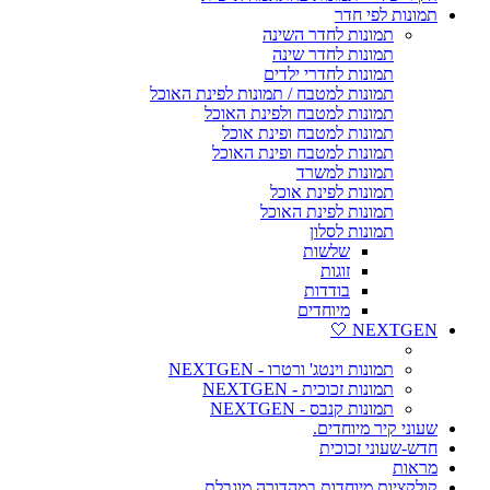
תמונות לפי חדר
תמונות לחדר השינה
תמונות לחדר שינה
תמונות לחדרי ילדים
תמונות למטבח / תמונות לפינת האוכל
תמונות למטבח ולפינת האוכל
תמונות למטבח ופינת אוכל
תמונות למטבח ופינת האוכל
תמונות למשרד
תמונות לפינת אוכל
תמונות לפינת האוכל
תמונות לסלון
שלשות
זוגות
בודדות
מיוחדים
NEXTGEN 🤍
תמונות וינטג' ורטרו - NEXTGEN
תמונות זכוכית - NEXTGEN
תמונות קנבס - NEXTGEN
שעוני קיר מיוחדים.
חדש-שעוני זכוכית
מראות
קולקציות מיוחדות במהדורה מוגבלת