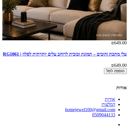
00
₪649.00
עלי מתכת זהובים – תמונת זכוכית לרוחב עלים יוקרתית לסלון | RG1061
עץ
1
₪649.00
00
הוספה לסל
אודות
אודות
המלצות
homejewel100@gmail.com
0509044133