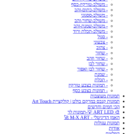
- משולב-טורקיז-כסף
- משולב-כתום-זהב
- משולב-ססגוני
- משולב-שחור-זהב
- משולב-שמנת-זהב
- משולב-תכלת ורוד
- סגול
- צבעוני
- צהוב
- שחור
- שחור וזהב
- שחור לבן
- שחור לבן ואפור
- שמנת
- תכלת
- תמונות בצבע טורקיז
- תמונות בצבע כסף
תמונות מעוצבות
תמונות קנבס במרקם בולט | קולקציית Art Touch
הכי חמים וחדשים
🎨 ART LED 💡-תמונות לד
האמן הדיגיטלי - M-X ART 🚀
תמונות עגולות
אודות
המלצות