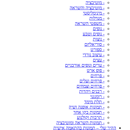
- מוטיבציה
- מוטיבציה והשראה
- מינימליסטי
- מנדלות
- משפטי השראה
- נופים
- נופים וטבע
- נוצות
- סוריאליזם
- ספורט
- עיצוב נורדי
- עצים
- ערים ונופים אורבניים
- פופ ארט
- פרחים
- פרחים ועלים
- פרחים וצמחים
- רבנים ויהדות
- רומנטי
- תלת מימד
- תמונות אופנה ושיק
- תמונות בקו אחד
- תרבות וקולנוע
- תמונות השראה ומוטיבציה
הקיר שלי – תמונות בהתאמה אישית