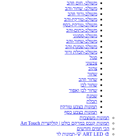
משולב- חום וזהב
משולב- שחור-זהב
משולב-ורוד וזהב
משולב-טורקיז-זהב
משולב-טורקיז-כסף
משולב-כתום-זהב
משולב-ססגוני
משולב-שחור-זהב
משולב-שמנת-זהב
משולב-תכלת ורוד
סגול
צבעוני
צהוב
שחור
שחור וזהב
שחור לבן
שחור לבן ואפור
שמנת
תכלת
תמונות בצבע טורקיז
תמונות בצבע כסף
תמונות מעוצבות
תמונות קנבס במרקם בולט | קולקציית Art Touch
הכי חמים וחדשים
🎨 ART LED 💡-תמונות לד