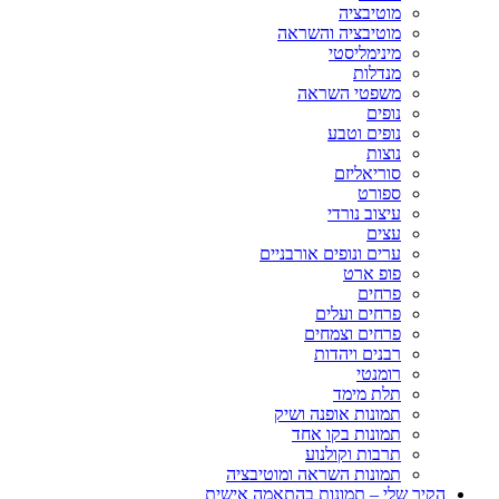
מוטיבציה
מוטיבציה והשראה
מינימליסטי
מנדלות
משפטי השראה
נופים
נופים וטבע
נוצות
סוריאליזם
ספורט
עיצוב נורדי
עצים
ערים ונופים אורבניים
פופ ארט
פרחים
פרחים ועלים
פרחים וצמחים
רבנים ויהדות
רומנטי
תלת מימד
תמונות אופנה ושיק
תמונות בקו אחד
תרבות וקולנוע
תמונות השראה ומוטיבציה
הקיר שלי – תמונות בהתאמה אישית