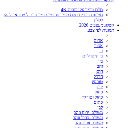
תלת מימד על זכוכית 4K
תמונות זכוכית תלת מימד פנורמיות מיוחדות לפינת אוכל או
לסלון
קטלוג מעצבים 2026
תמונות לפי צבע
אדום
אפור
בז
בז וניטרליים
בז׳
זהב
חום
חרדל
טורקיז
ירוק
כחול
כחול וטורקיז
כתום
לבן
משולב -ירוק וזהב
משולב -כחול וזהב
משולב אפור זהב
משולב- חום וזהב