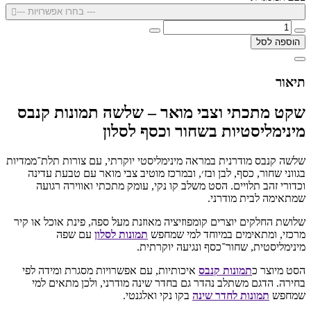
--- בחרו אפשרויות ---
הוספה לסל
תיאור
שקט מתכתי וצבי מואר – שלשה תמונות קנבס
מינימליסטיות בשחור וכסף לסלון
שלשה קנבס מודרנית במראה מינימליסטי יוקרתי, עם צורות תלת־ממדיות
בגווני שחור, כסף, לבן ובז׳, ובמרכז מוטיב צבי מואר עם טבעת עדינה
וכדורי זהב תלויים. הסט משלב קו נקי, עומק מתכתי ואווירה רגועה
שמתאימה לבית מודרני.
שלושת החלקים יוצרים קומפוזיציה מאוזנת מעל ספה, פינת אוכל או קיר
מרכזי, ומתאימים במיוחד למי שמחפש
תמונות לסלון
עם שפה
מינימליסטית, שחור־כסף ונגיעה יוקרתית.
הסט מיוצר כ
תמונות קנבס
איכותיות, עם אפשרויות מסגרת ומידה לפי
בחירה. הדגם משתלב נהדר גם בחדר שינה מודרני, ולכן מתאים למי
שמחפש
תמונות לחדר שינה
בקו נקי ואלגנטי.