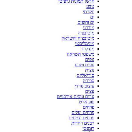
חדש! תמונות גרפיטי
טבע
יוקרתי
ים
ים וחופים
מודרני
מוטיבציה
מוטיבציה והשראה
מינימליסטי
מנדלות
משפטי השראה
נופים
נופים וטבע
נוצות
סוריאליזם
ספורט
עיצוב נורדי
עצים
ערים ונופים אורבניים
פופ ארט
פרחים
פרחים ועלים
פרחים וצמחים
רבנים ויהדות
רומנטי