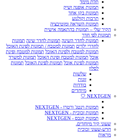
תלת מימד
תמונות אופנה ושיק
תמונות בקו אחד
תרבות וקולנוע
תמונות השראה ומוטיבציה
הקיר שלי – תמונות בהתאמה אישית
תמונות לפי חדר
תמונות לחדר השינה
תמונות לחדר שינה
תמונות
לחדרי ילדים
תמונות למטבח / תמונות לפינת האוכל
תמונות למטבח ולפינת האוכל
תמונות למטבח ופינת
אוכל
תמונות למטבח ופינת האוכל
תמונות למשרד
תמונות לפינת אוכל
תמונות לפינת האוכל
תמונות
לסלון
שלשות
זוגות
בודדות
מיוחדים
NEXTGEN 🤍
תמונות וינטג' ורטרו - NEXTGEN
תמונות זכוכית - NEXTGEN
תמונות קנבס - NEXTGEN
שעוני קיר מיוחדים.
חדש-שעוני זכוכית
מראות