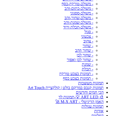
- משולב-טורקיז-כסף
- משולב-כתום-זהב
- משולב-ססגוני
- משולב-שחור-זהב
- משולב-שמנת-זהב
- משולב-תכלת ורוד
- סגול
- צבעוני
- צהוב
- שחור
- שחור וזהב
- שחור לבן
- שחור לבן ואפור
- שמנת
- תכלת
- תמונות בצבע טורקיז
- תמונות בצבע כסף
תמונות מעוצבות
תמונות קנבס במרקם בולט | קולקציית Art Touch
הכי חמים וחדשים
🎨 ART LED 💡-תמונות לד
האמן הדיגיטלי - M-X ART 🚀
תמונות עגולות
אודות
המלצות