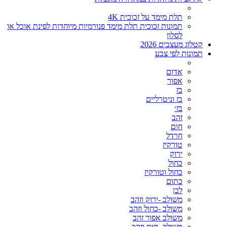
תלת מימד על זכוכית 4K
תמונות זכוכית תלת מימד פנורמיות מיוחדות לפינת אוכל או
לסלון
קטלוג מעצבים 2026
תמונות לפי צבע
אדום
אפור
בז
בז וניטרליים
בז׳
זהב
חום
חרדל
טורקיז
ירוק
כחול
כחול וטורקיז
כתום
לבן
משולב -ירוק וזהב
משולב -כחול וזהב
משולב אפור זהב
משולב- חום וזהב