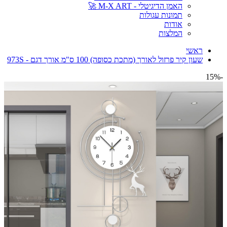
האמן הדיגיטלי - M-X ART 🚀
תמונות עגולות
אודות
המלצות
ראשי
שעון קיר פרזול לאורך (מתכת כסופה) 100 ס"מ אורך דגם - 973S
-15%