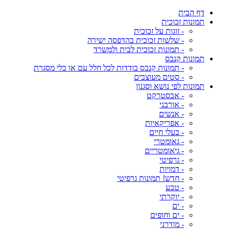
דף הבית
תמונות זכוכית
- זוגות על זכוכית
- שלשות זכוכית בהדפסה ישירה
- תמונות זכוכית לבית ולמשרד
תמונות קנבס
- תמונות קנבס בודדות לכל חלל עם או בלי מסגרת
- סטים מעוצבים
תמונות לפי נושא וסגנון
- אבסטרקט
- אורבני
- אנשים
- אפריקאיות
- בעלי חיים
- גאומטרי
- גיאומטריים
- גרפיטי
- דמויות
- חדש! תמונות גרפיטי
- טבע
- יוקרתי
- ים
- ים וחופים
- מודרני