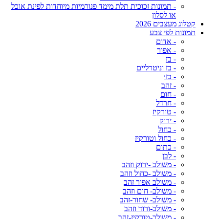
- תמונות זכוכית תלת מימד פנורמיות מיוחדות לפינת אוכל
או לסלון
קטלוג מעצבים 2026
תמונות לפי צבע
- אדום
- אפור
- בז
- בז וניטרליים
- בז׳
- זהב
- חום
- חרדל
- טורקיז
- ירוק
- כחול
- כחול וטורקיז
- כתום
- לבן
- משולב -ירוק וזהב
- משולב -כחול וזהב
- משולב אפור זהב
- משולב- חום וזהב
- משולב- שחור-זהב
- משולב-ורוד וזהב
- משולב-טורקיז-זהב