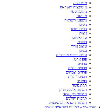
מוטיבציה
מוטיבציה והשראה
מינימליסטי
מנדלות
משפטי השראה
נופים
נופים וטבע
נוצות
סוריאליזם
ספורט
עיצוב נורדי
עצים
ערים ונופים אורבניים
פופ ארט
פרחים
פרחים ועלים
פרחים וצמחים
רבנים ויהדות
רומנטי
תלת מימד
תמונות אופנה ושיק
תמונות בקו אחד
תרבות וקולנוע
תמונות השראה ומוטיבציה
הקיר שלי – תמונות בהתאמה אישית