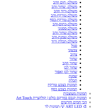
משולב- חום וזהב
משולב- שחור-זהב
משולב-ורוד וזהב
משולב-טורקיז-זהב
משולב-טורקיז-כסף
משולב-כתום-זהב
משולב-ססגוני
משולב-שחור-זהב
משולב-שמנת-זהב
משולב-תכלת ורוד
סגול
צבעוני
צהוב
שחור
שחור וזהב
שחור לבן
שחור לבן ואפור
שמנת
תכלת
תמונות בצבע טורקיז
תמונות בצבע כסף
תמונות מעוצבות
תמונות קנבס במרקם בולט | קולקציית Art Touch
הכי חמים וחדשים
🎨 ART LED 💡-תמונות לד