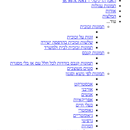
האמן הדיגיטלי - M-X ART 🚀
תמונות עגולות
אודות
המלצות
עוד...
תמונות זכוכית
זוגות על זכוכית
שלשות זכוכית בהדפסה ישירה
תמונות זכוכית לבית ולמשרד
תמונות קנבס
תמונות קנבס בודדות לכל חלל עם או בלי מסגרת
סטים מעוצבים
תמונות לפי נושא וסגנון
אבסטרקט
אורבני
אנשים
אפריקאיות
בעלי חיים
גאומטרי
גיאומטריים
גרפיטי
דמויות