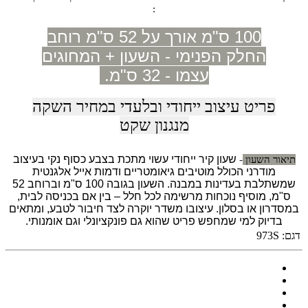
:
100 ס"מ אורך על 52 ס"מ רוחב
החלק הפנימי - השעון + המחוגים
עצמו - 32 ס"מ.
פריט עיצוב ייחודי ובלעדי במחיר השקה
מנגנון שקט
שעון קיר ייחודי עשוי מתכת בצבע כסוף נקי בעיצוב
תיאור השעון
-
מודרני הכולל מוטיבים גיאומטריים ודמות אייל אלגנטית
שמשתלבת בעדינות במבנה. השעון בגובה 100 ס"מ וברוחב 52
ס"מ, מוסיף נוכחות מרשימה לכל חלל – בין אם בכניסה לבית,
במסדרון או בסלון. עיצובו משדר יוקרה לצד חיבור לטבע, ומתאים
בדיוק למי שמחפש פריט שהוא גם פונקציונלי וגם אומנותי.
דגם:
973S