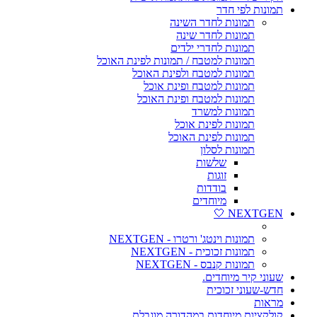
תמונות לפי חדר
תמונות לחדר השינה
תמונות לחדר שינה
תמונות לחדרי ילדים
תמונות למטבח / תמונות לפינת האוכל
תמונות למטבח ולפינת האוכל
תמונות למטבח ופינת אוכל
תמונות למטבח ופינת האוכל
תמונות למשרד
תמונות לפינת אוכל
תמונות לפינת האוכל
תמונות לסלון
שלשות
זוגות
בודדות
מיוחדים
NEXTGEN 🤍
תמונות וינטג' ורטרו - NEXTGEN
תמונות זכוכית - NEXTGEN
תמונות קנבס - NEXTGEN
שעוני קיר מיוחדים.
חדש-שעוני זכוכית
מראות
קולקציות מיוחדות במהדורה מוגבלת