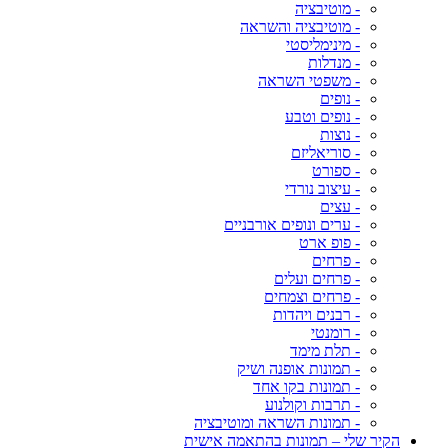
- מוטיבציה
- מוטיבציה והשראה
- מינימליסטי
- מנדלות
- משפטי השראה
- נופים
- נופים וטבע
- נוצות
- סוריאליזם
- ספורט
- עיצוב נורדי
- עצים
- ערים ונופים אורבניים
- פופ ארט
- פרחים
- פרחים ועלים
- פרחים וצמחים
- רבנים ויהדות
- רומנטי
- תלת מימד
- תמונות אופנה ושיק
- תמונות בקו אחד
- תרבות וקולנוע
- תמונות השראה ומוטיבציה
הקיר שלי – תמונות בהתאמה אישית