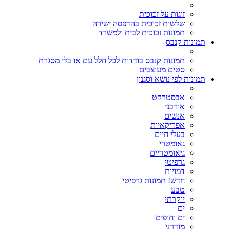
זוגות על זכוכית
שלשות זכוכית בהדפסה ישירה
תמונות זכוכית לבית ולמשרד
תמונות קנבס
תמונות קנבס בודדות לכל חלל עם או בלי מסגרת
סטים מעוצבים
תמונות לפי נושא וסגנון
אבסטרקט
אורבני
אנשים
אפריקאיות
בעלי חיים
גאומטרי
גיאומטריים
גרפיטי
דמויות
חדש! תמונות גרפיטי
טבע
יוקרתי
ים
ים וחופים
מודרני