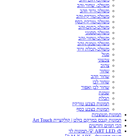
משולב- שחור-זהב
משולב-ורוד וזהב
משולב-טורקיז-זהב
משולב-טורקיז-כסף
משולב-כתום-זהב
משולב-ססגוני
משולב-שחור-זהב
משולב-שמנת-זהב
משולב-תכלת ורוד
סגול
צבעוני
צהוב
שחור
שחור וזהב
שחור לבן
שחור לבן ואפור
שמנת
תכלת
תמונות בצבע טורקיז
תמונות בצבע כסף
תמונות מעוצבות
תמונות קנבס במרקם בולט | קולקציית Art Touch
הכי חמים וחדשים
🎨 ART LED 💡-תמונות לד