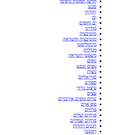
חדש! תמונות גרפיטי
טבע
יוקרתי
ים
ים וחופים
מודרני
מוטיבציה
מוטיבציה והשראה
מינימליסטי
מנדלות
משפטי השראה
נופים
נופים וטבע
נוצות
סוריאליזם
ספורט
עיצוב נורדי
עצים
ערים ונופים אורבניים
פופ ארט
פרחים
פרחים ועלים
פרחים וצמחים
רבנים ויהדות
רומנטי