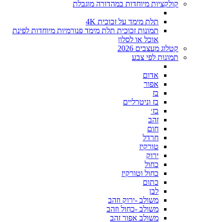
קולקציות מיוחדות במהדורה מוגבלת
תלת מימד על זכוכית 4K
תמונות זכוכית תלת מימד פנורמיות מיוחדות לפינת
אוכל או לסלון
קטלוג מעצבים 2026
תמונות לפי צבע
אדום
אפור
בז
בז וניטרליים
בז׳
זהב
חום
חרדל
טורקיז
ירוק
כחול
כחול וטורקיז
כתום
לבן
משולב -ירוק וזהב
משולב -כחול וזהב
משולב אפור זהב