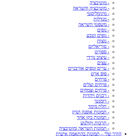
- מוטיבציה
- מוטיבציה והשראה
- מינימליסטי
- מנדלות
- משפטי השראה
- נופים
- נופים וטבע
- נוצות
- סוריאליזם
- ספורט
- עיצוב נורדי
- עצים
- ערים ונופים אורבניים
- פופ ארט
- פרחים
- פרחים ועלים
- פרחים וצמחים
- רבנים ויהדות
- רומנטי
- תלת מימד
- תמונות אופנה ושיק
- תמונות בקו אחד
- תרבות וקולנוע
- תמונות השראה ומוטיבציה
הקיר שלי – תמונות בהתאמה אישית