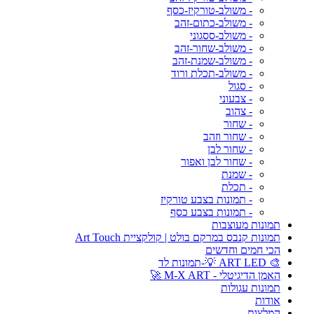
- משולב-טורקיז-כסף
- משולב-כתום-זהב
- משולב-ססגוני
- משולב-שחור-זהב
- משולב-שמנת-זהב
- משולב-תכלת ורוד
- סגול
- צבעוני
- צהוב
- שחור
- שחור וזהב
- שחור לבן
- שחור לבן ואפור
- שמנת
- תכלת
- תמונות בצבע טורקיז
- תמונות בצבע כסף
תמונות מעוצבות
תמונות קנבס במרקם בולט | קולקציית Art Touch
הכי חמים וחדשים
🎨 ART LED 💡-תמונות לד
האמן הדיגיטלי - M-X ART 🚀
תמונות עגולות
אודות
המלצות