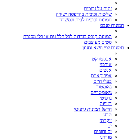
זוגות על זכוכית
שלשות זכוכית בהדפסה ישירה
תמונות זכוכית לבית ולמשרד
תמונות קנבס
תמונות קנבס בודדות לכל חלל עם או בלי מסגרת
סטים מעוצבים
תמונות לפי נושא וסגנון
אבסטרקט
אורבני
אנשים
אפריקאיות
בעלי חיים
גאומטרי
גיאומטריים
גרפיטי
דמויות
חדש! תמונות גרפיטי
טבע
יוקרתי
ים
ים וחופים
מודרני