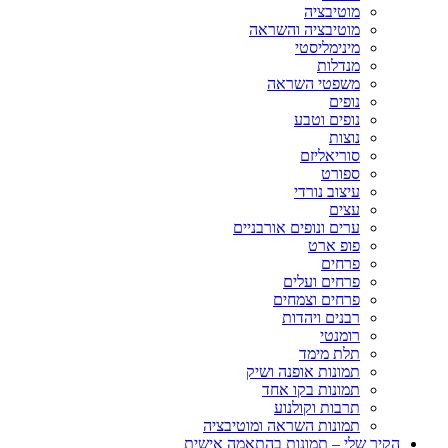
מוטיבציה
מוטיבציה והשראה
מינימליסטי
מנדלות
משפטי השראה
נופים
נופים וטבע
נוצות
סוריאליזם
ספורט
עיצוב נורדי
עצים
ערים ונופים אורבניים
פופ ארט
פרחים
פרחים ועלים
פרחים וצמחים
רבנים ויהדות
רומנטי
תלת מימד
תמונות אופנה ושיק
תמונות בקו אחד
תרבות וקולנוע
תמונות השראה ומוטיבציה
הקיר שלי – תמונות בהתאמה אישית