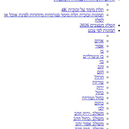
תלת מימד על זכוכית 4K
תמונות זכוכית תלת מימד פנורמיות מיוחדות לפינת אוכל או
לסלון
קטלוג מעצבים 2026
תמונות לפי צבע
אדום
אפור
בז
בז וניטרליים
בז׳
זהב
חום
חרדל
טורקיז
ירוק
כחול
כחול וטורקיז
כתום
לבן
משולב -ירוק וזהב
משולב -כחול וזהב
משולב אפור זהב
משולב- חום וזהב