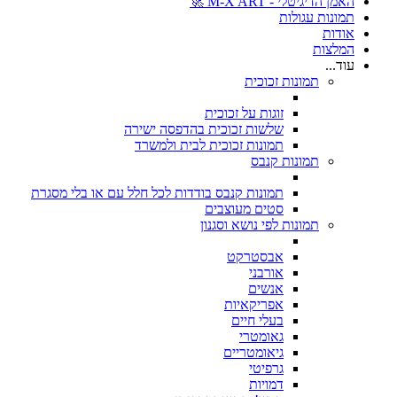
האמן הדיגיטלי - M-X ART 🚀
תמונות עגולות
אודות
המלצות
עוד...
תמונות זכוכית
זוגות על זכוכית
שלשות זכוכית בהדפסה ישירה
תמונות זכוכית לבית ולמשרד
תמונות קנבס
תמונות קנבס בודדות לכל חלל עם או בלי מסגרת
סטים מעוצבים
תמונות לפי נושא וסגנון
אבסטרקט
אורבני
אנשים
אפריקאיות
בעלי חיים
גאומטרי
גיאומטריים
גרפיטי
דמויות