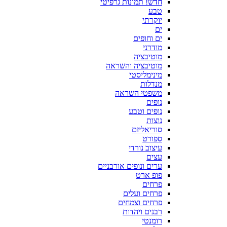
חדש! תמונות גרפיטי
טבע
יוקרתי
ים
ים וחופים
מודרני
מוטיבציה
מוטיבציה והשראה
מינימליסטי
מנדלות
משפטי השראה
נופים
נופים וטבע
נוצות
סוריאליזם
ספורט
עיצוב נורדי
עצים
ערים ונופים אורבניים
פופ ארט
פרחים
פרחים ועלים
פרחים וצמחים
רבנים ויהדות
רומנטי