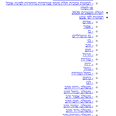
- תמונות זכוכית תלת מימד פנורמיות מיוחדות לפינת אוכל
או לסלון
קטלוג מעצבים 2026
תמונות לפי צבע
- אדום
- אפור
- בז
- בז וניטרליים
- בז׳
- זהב
- חום
- חרדל
- טורקיז
- ירוק
- כחול
- כחול וטורקיז
- כתום
- לבן
- משולב -ירוק וזהב
- משולב -כחול וזהב
- משולב אפור זהב
- משולב- חום וזהב
- משולב- שחור-זהב
- משולב-ורוד וזהב
- משולב-טורקיז-זהב