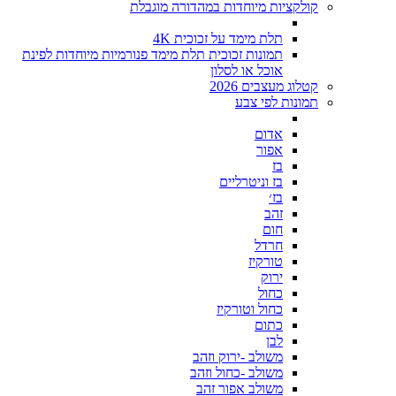
קולקציות מיוחדות במהדורה מוגבלת
תלת מימד על זכוכית 4K
תמונות זכוכית תלת מימד פנורמיות מיוחדות לפינת
אוכל או לסלון
קטלוג מעצבים 2026
תמונות לפי צבע
אדום
אפור
בז
בז וניטרליים
בז׳
זהב
חום
חרדל
טורקיז
ירוק
כחול
כחול וטורקיז
כתום
לבן
משולב -ירוק וזהב
משולב -כחול וזהב
משולב אפור זהב