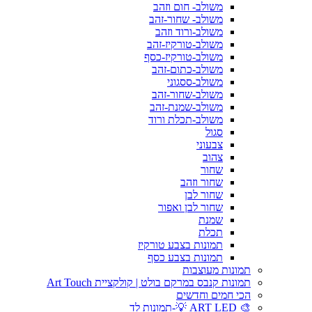
משולב- חום וזהב
משולב- שחור-זהב
משולב-ורוד וזהב
משולב-טורקיז-זהב
משולב-טורקיז-כסף
משולב-כתום-זהב
משולב-ססגוני
משולב-שחור-זהב
משולב-שמנת-זהב
משולב-תכלת ורוד
סגול
צבעוני
צהוב
שחור
שחור וזהב
שחור לבן
שחור לבן ואפור
שמנת
תכלת
תמונות בצבע טורקיז
תמונות בצבע כסף
תמונות מעוצבות
תמונות קנבס במרקם בולט | קולקציית Art Touch
הכי חמים וחדשים
🎨 ART LED 💡-תמונות לד