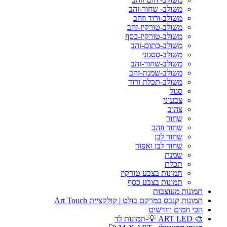
משולב- שחור-זהב
משולב-ורוד וזהב
משולב-טורקיז-זהב
משולב-טורקיז-כסף
משולב-כתום-זהב
משולב-ססגוני
משולב-שחור-זהב
משולב-שמנת-זהב
משולב-תכלת ורוד
סגול
צבעוני
צהוב
שחור
שחור וזהב
שחור לבן
שחור לבן ואפור
שמנת
תכלת
תמונות בצבע טורקיז
תמונות בצבע כסף
תמונות מעוצבות
תמונות קנבס במרקם בולט | קולקציית Art Touch
הכי חמים וחדשים
🎨 ART LED 💡-תמונות לד