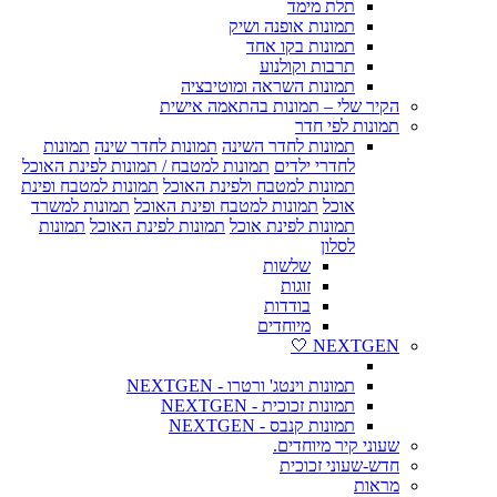
תלת מימד
תמונות אופנה ושיק
תמונות בקו אחד
תרבות וקולנוע
תמונות השראה ומוטיבציה
הקיר שלי – תמונות בהתאמה אישית
תמונות לפי חדר
תמונות לחדר השינה
תמונות לחדר שינה
תמונות
לחדרי ילדים
תמונות למטבח / תמונות לפינת האוכל
תמונות למטבח ולפינת האוכל
תמונות למטבח ופינת
אוכל
תמונות למטבח ופינת האוכל
תמונות למשרד
תמונות לפינת אוכל
תמונות לפינת האוכל
תמונות
לסלון
שלשות
זוגות
בודדות
מיוחדים
NEXTGEN 🤍
תמונות וינטג' ורטרו - NEXTGEN
תמונות זכוכית - NEXTGEN
תמונות קנבס - NEXTGEN
שעוני קיר מיוחדים.
חדש-שעוני זכוכית
מראות