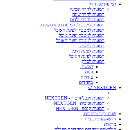
תמונות לפי חדר
תמונות לחדר השינה
תמונות לחדר שינה
תמונות לחדרי ילדים
תמונות למטבח / תמונות לפינת האוכל
תמונות למטבח ולפינת האוכל
תמונות למטבח ופינת אוכל
תמונות למטבח ופינת האוכל
תמונות למשרד
תמונות לפינת אוכל
תמונות לפינת האוכל
תמונות לסלון
שלשות
זוגות
בודדות
מיוחדים
NEXTGEN 🤍
תמונות וינטג' ורטרו - NEXTGEN
תמונות זכוכית - NEXTGEN
תמונות קנבס - NEXTGEN
שעוני קיר מיוחדים.
חדש-שעוני זכוכית
מראות
קולקציות מיוחדות במהדורה מוגבלת