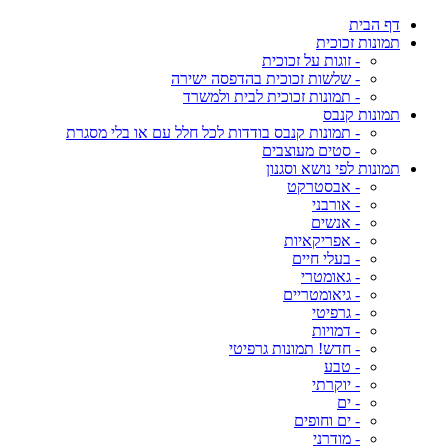
דף הבית
תמונות זכוכית
- זוגות על זכוכית
- שלשות זכוכית בהדפסה ישירה
- תמונות זכוכית לבית ולמשרד
תמונות קנבס
- תמונות קנבס בודדות לכל חלל עם או בלי מסגרת
- סטים מעוצבים
תמונות לפי נושא וסגנון
- אבסטרקט
- אורבני
- אנשים
- אפריקאיות
- בעלי חיים
- גאומטרי
- גיאומטריים
- גרפיטי
- דמויות
- חדש! תמונות גרפיטי
- טבע
- יוקרתי
- ים
- ים וחופים
- מודרני