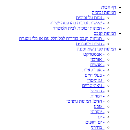
דף הבית
תמונות זכוכית
- זוגות על זכוכית
- שלשות זכוכית בהדפסה ישירה
- תמונות זכוכית לבית ולמשרד
תמונות קנבס
- תמונות קנבס בודדות לכל חלל עם או בלי מסגרת
- סטים מעוצבים
תמונות לפי נושא וסגנון
- אבסטרקט
- אורבני
- אנשים
- אפריקאיות
- בעלי חיים
- גאומטרי
- גיאומטריים
- גרפיטי
- דמויות
- חדש! תמונות גרפיטי
- טבע
- יוקרתי
- ים
- ים וחופים
- מודרני