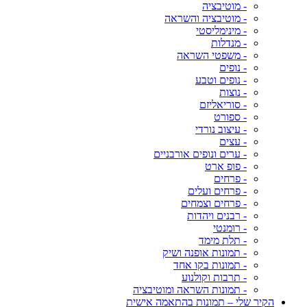
- מוטיבציה
- מוטיבציה והשראה
- מינימליסטי
- מנדלות
- משפטי השראה
- נופים
- נופים וטבע
- נוצות
- סוריאליזם
- ספורט
- עיצוב נורדי
- עצים
- ערים ונופים אורבניים
- פופ ארט
- פרחים
- פרחים ועלים
- פרחים וצמחים
- רבנים ויהדות
- רומנטי
- תלת מימד
- תמונות אופנה ושיק
- תמונות בקו אחד
- תרבות וקולנוע
- תמונות השראה ומוטיבציה
הקיר שלי – תמונות בהתאמה אישית