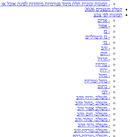
- תמונות זכוכית תלת מימד פנורמיות מיוחדות לפינת אוכל או ל
קטלוג מעצבים 2026
תמונות לפי צבע
- אדום
- אפור
- בז
- בז וניטרליים
- בז׳
- זהב
- חום
- חרדל
- טורקיז
- ירוק
- כחול
- כחול וטורקיז
- כתום
- לבן
- משולב -ירוק וזהב
- משולב -כחול וזהב
- משולב אפור זהב
- משולב- חום וזהב
- משולב- שחור-זהב
- משולב-ורוד וזהב
- משולב-טורקיז-זהב
- משולב-טורקיז-כסף