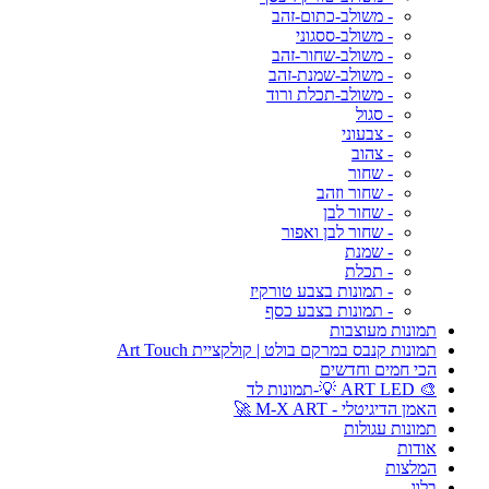
- משולב-כתום-זהב
- משולב-ססגוני
- משולב-שחור-זהב
- משולב-שמנת-זהב
- משולב-תכלת ורוד
- סגול
- צבעוני
- צהוב
- שחור
- שחור וזהב
- שחור לבן
- שחור לבן ואפור
- שמנת
- תכלת
- תמונות בצבע טורקיז
- תמונות בצבע כסף
תמונות מעוצבות
תמונות קנבס במרקם בולט | קולקציית Art Touch
הכי חמים וחדשים
🎨 ART LED 💡-תמונות לד
האמן הדיגיטלי - M-X ART 🚀
תמונות עגולות
אודות
המלצות
בלוג