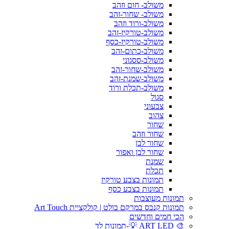
משולב- חום וזהב
משולב- שחור-זהב
משולב-ורוד וזהב
משולב-טורקיז-זהב
משולב-טורקיז-כסף
משולב-כתום-זהב
משולב-ססגוני
משולב-שחור-זהב
משולב-שמנת-זהב
משולב-תכלת ורוד
סגול
צבעוני
צהוב
שחור
שחור וזהב
שחור לבן
שחור לבן ואפור
שמנת
תכלת
תמונות בצבע טורקיז
תמונות בצבע כסף
תמונות מעוצבות
תמונות קנבס במרקם בולט | קולקציית Art Touch
הכי חמים וחדשים
🎨 ART LED 💡-תמונות לד