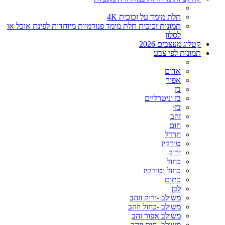
תלת מימד על זכוכית 4K
תמונות זכוכית תלת מימד פנורמיות מיוחדות לפינת אוכל או
לסלון
קטלוג מעצבים 2026
תמונות לפי צבע
אדום
אפור
בז
בז וניטרליים
בז׳
זהב
חום
חרדל
טורקיז
ירוק
כחול
כחול וטורקיז
כתום
לבן
משולב -ירוק וזהב
משולב -כחול וזהב
משולב אפור זהב
משולב- חום וזהב