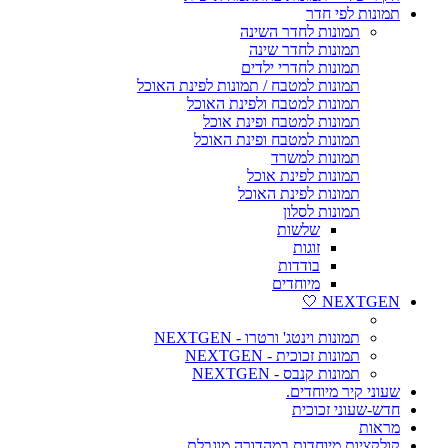
תמונות לפי חדר
תמונות לחדר השינה
תמונות לחדר שינה
תמונות לחדרי ילדים
תמונות למטבח / תמונות לפינת האוכל
תמונות למטבח ולפינת האוכל
תמונות למטבח ופינת אוכל
תמונות למטבח ופינת האוכל
תמונות למשרד
תמונות לפינת אוכל
תמונות לפינת האוכל
תמונות לסלון
שלשות
זוגות
בודדות
מיוחדים
NEXTGEN 🤍
תמונות וינטג' ורטרו - NEXTGEN
תמונות זכוכית - NEXTGEN
תמונות קנבס - NEXTGEN
שעוני קיר מיוחדים.
חדש-שעוני זכוכית
מראות
קולקציות מיוחדות במהדורה מוגבלת