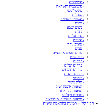
- מוטיבציה
- מוטיבציה והשראה
- מינימליסטי
- מנדלות
- משפטי השראה
- נופים
- נופים וטבע
- נוצות
- סוריאליזם
- ספורט
- עיצוב נורדי
- עצים
- ערים ונופים אורבניים
- פופ ארט
- פרחים
- פרחים ועלים
- פרחים וצמחים
- רבנים ויהדות
- רומנטי
- תלת מימד
- תמונות אופנה ושיק
- תמונות בקו אחד
- תרבות וקולנוע
- תמונות השראה ומוטיבציה
הקיר שלי – תמונות בהתאמה אישית