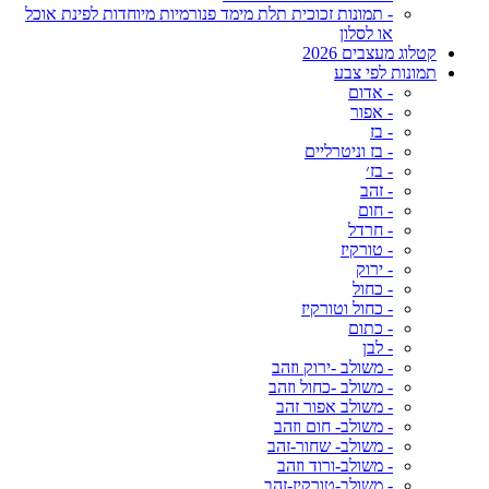
- תמונות זכוכית תלת מימד פנורמיות מיוחדות לפינת אוכל
או לסלון
קטלוג מעצבים 2026
תמונות לפי צבע
- אדום
- אפור
- בז
- בז וניטרליים
- בז׳
- זהב
- חום
- חרדל
- טורקיז
- ירוק
- כחול
- כחול וטורקיז
- כתום
- לבן
- משולב -ירוק וזהב
- משולב -כחול וזהב
- משולב אפור זהב
- משולב- חום וזהב
- משולב- שחור-זהב
- משולב-ורוד וזהב
- משולב-טורקיז-זהב