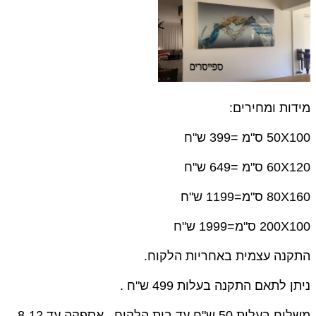
מידות ומחירים:
50X100 ס"מ =399 ש"ח
60X120 ס"מ =649 ש"ח
80X160 ס"מ=1199 ש"ח
200X100 ס"מ=1999 ש"ח
התקנה עצמית באחריות הלקוח.
ניתן לתאם התקנה בעלות 499 ש"ח .
משלוח בעלות 50 ש"ח עד בית הלקוח , אספקה עד 8-12