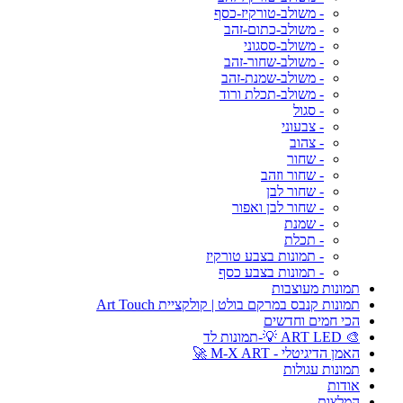
- משולב-טורקיז-כסף
- משולב-כתום-זהב
- משולב-ססגוני
- משולב-שחור-זהב
- משולב-שמנת-זהב
- משולב-תכלת ורוד
- סגול
- צבעוני
- צהוב
- שחור
- שחור וזהב
- שחור לבן
- שחור לבן ואפור
- שמנת
- תכלת
- תמונות בצבע טורקיז
- תמונות בצבע כסף
תמונות מעוצבות
תמונות קנבס במרקם בולט | קולקציית Art Touch
הכי חמים וחדשים
🎨 ART LED 💡-תמונות לד
האמן הדיגיטלי - M-X ART 🚀
תמונות עגולות
אודות
המלצות