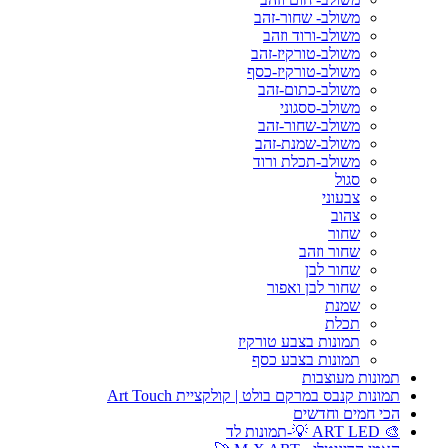
משולב- שחור-זהב
משולב-ורוד וזהב
משולב-טורקיז-זהב
משולב-טורקיז-כסף
משולב-כתום-זהב
משולב-ססגוני
משולב-שחור-זהב
משולב-שמנת-זהב
משולב-תכלת ורוד
סגול
צבעוני
צהוב
שחור
שחור וזהב
שחור לבן
שחור לבן ואפור
שמנת
תכלת
תמונות בצבע טורקיז
תמונות בצבע כסף
תמונות מעוצבות
תמונות קנבס במרקם בולט | קולקציית Art Touch
הכי חמים וחדשים
🎨 ART LED 💡-תמונות לד