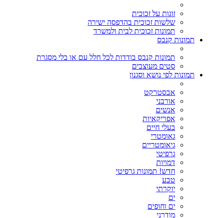
זוגות על זכוכית
שלשות זכוכית בהדפסה ישירה
תמונות זכוכית לבית ולמשרד
תמונות קנבס
תמונות קנבס בודדות לכל חלל עם או בלי מסגרת
סטים מעוצבים
תמונות לפי נושא וסגנון
אבסטרקט
אורבני
אנשים
אפריקאיות
בעלי חיים
גאומטרי
גיאומטריים
גרפיטי
דמויות
חדש! תמונות גרפיטי
טבע
יוקרתי
ים
ים וחופים
מודרני