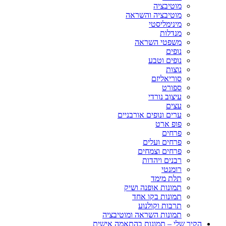
מוטיבציה
מוטיבציה והשראה
מינימליסטי
מנדלות
משפטי השראה
נופים
נופים וטבע
נוצות
סוריאליזם
ספורט
עיצוב נורדי
עצים
ערים ונופים אורבניים
פופ ארט
פרחים
פרחים ועלים
פרחים וצמחים
רבנים ויהדות
רומנטי
תלת מימד
תמונות אופנה ושיק
תמונות בקו אחד
תרבות וקולנוע
תמונות השראה ומוטיבציה
הקיר שלי – תמונות בהתאמה אישית