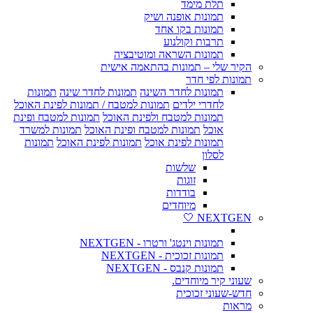
תלת מימד
תמונות אופנה ושיק
תמונות בקו אחד
תרבות וקולנוע
תמונות השראה ומוטיבציה
הקיר שלי – תמונות בהתאמה אישית
תמונות לפי חדר
תמונות לחדר השינה
תמונות לחדר שינה
תמונות
לחדרי ילדים
תמונות למטבח / תמונות לפינת האוכל
תמונות למטבח ולפינת האוכל
תמונות למטבח ופינת
אוכל
תמונות למטבח ופינת האוכל
תמונות למשרד
תמונות לפינת אוכל
תמונות לפינת האוכל
תמונות
לסלון
שלשות
זוגות
בודדות
מיוחדים
NEXTGEN 🤍
תמונות וינטג' ורטרו - NEXTGEN
תמונות זכוכית - NEXTGEN
תמונות קנבס - NEXTGEN
שעוני קיר מיוחדים.
חדש-שעוני זכוכית
מראות