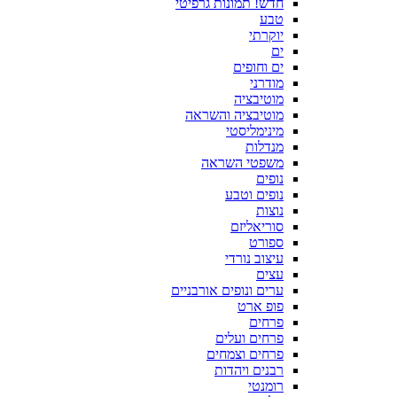
חדש! תמונות גרפיטי
טבע
יוקרתי
ים
ים וחופים
מודרני
מוטיבציה
מוטיבציה והשראה
מינימליסטי
מנדלות
משפטי השראה
נופים
נופים וטבע
נוצות
סוריאליזם
ספורט
עיצוב נורדי
עצים
ערים ונופים אורבניים
פופ ארט
פרחים
פרחים ועלים
פרחים וצמחים
רבנים ויהדות
רומנטי