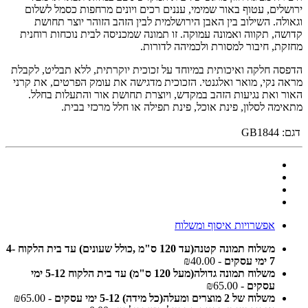
ירושלים, עטוף באור שמימי, עננים רכים ויונים מרחפות כסמל לשלום
וגאולה. השילוב בין האבן הירושלמית לבין הזהב הזוהר יוצר תחושת
קדושה, תקווה ואמונה עמוקה. זו תמונה שמכניסה לבית נוכחות רוחנית
מחזקת, חיבור למסורת ולכמיהה לדורות.
הדפסה חלקה ואיכותית במיוחד על זכוכית יוקרתית, ללא תבליט, לקבלת
מראה נקי, מואר ואלגנטי. הזכוכית מדגישה את עומק הפרטים, את קרני
האור ואת נגיעות הזהב במקדש, ויוצרת תחושת אור והתעלות בחלל.
מתאימה לסלון, פינת אוכל, פינת תפילה או חלל מרכזי בבית.
דגם:
GB1844
אפשרויות איסוף ומשלוח
משלוח תמונה קטנה(עד 120 ס"מ ,כולל שעונים) עד בית הלקוח 4-
7 ימי עסקים
- ₪40.00
משלוח תמונה גדולה(מעל 120 ס"מ) עד בית הלקוח 5-12 ימי
עסקים
- ₪65.00
משלוח של 2 מוצרים ומעלה(כל מידה) 5-12 ימי עסקים
- ₪65.00