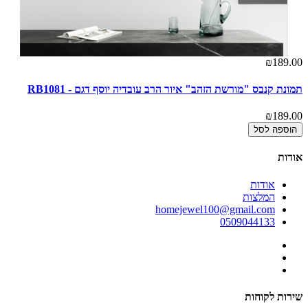
00
₪189.00
תמונת קנבס "מורשת הזהב" איור הרב עובדיה יוסף דגם - RB1081
תמ
00
₪189.00
הוספה לסל
אודות
אודות
המלצות
homejewel100@gmail.com
0509044133
שירות לקוחות