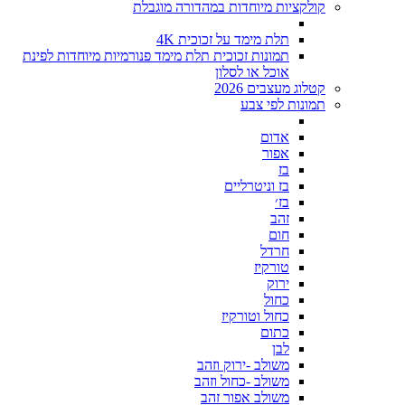
קולקציות מיוחדות במהדורה מוגבלת
תלת מימד על זכוכית 4K
תמונות זכוכית תלת מימד פנורמיות מיוחדות לפינת
אוכל או לסלון
קטלוג מעצבים 2026
תמונות לפי צבע
אדום
אפור
בז
בז וניטרליים
בז׳
זהב
חום
חרדל
טורקיז
ירוק
כחול
כחול וטורקיז
כתום
לבן
משולב -ירוק וזהב
משולב -כחול וזהב
משולב אפור זהב