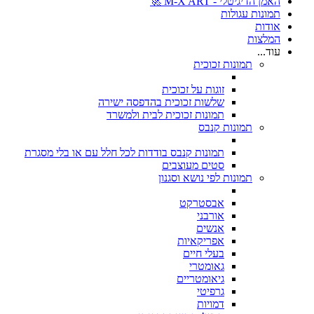
האמן הדיגיטלי - M-X ART 🚀
תמונות עגולות
אודות
המלצות
עוד...
תמונות זכוכית
זוגות על זכוכית
שלשות זכוכית בהדפסה ישירה
תמונות זכוכית לבית ולמשרד
תמונות קנבס
תמונות קנבס בודדות לכל חלל עם או בלי מסגרת
סטים מעוצבים
תמונות לפי נושא וסגנון
אבסטרקט
אורבני
אנשים
אפריקאיות
בעלי חיים
גאומטרי
גיאומטריים
גרפיטי
דמויות