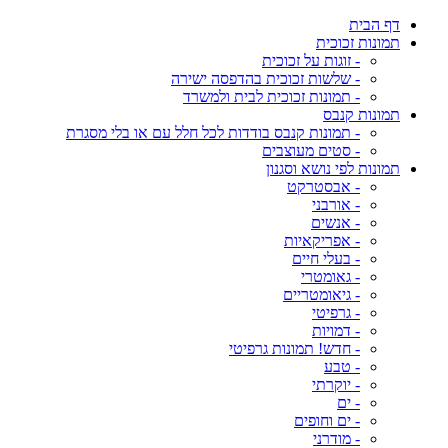
דף הבית
תמונות זכוכית
- זוגות על זכוכית
- שלשות זכוכית בהדפסה ישירה
- תמונות זכוכית לבית ולמשרד
תמונות קנבס
- תמונות קנבס בודדות לכל חלל עם או בלי מסגרת
- סטים מעוצבים
תמונות לפי נושא וסגנון
- אבסטרקט
- אורבני
- אנשים
- אפריקאיות
- בעלי חיים
- גאומטרי
- גיאומטריים
- גרפיטי
- דמויות
- חדש! תמונות גרפיטי
- טבע
- יוקרתי
- ים
- ים וחופים
- מודרני