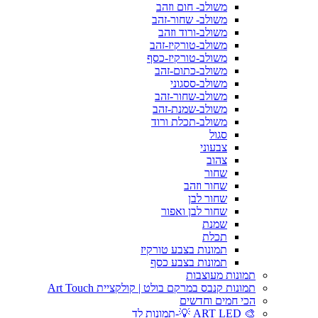
משולב- חום וזהב
משולב- שחור-זהב
משולב-ורוד וזהב
משולב-טורקיז-זהב
משולב-טורקיז-כסף
משולב-כתום-זהב
משולב-ססגוני
משולב-שחור-זהב
משולב-שמנת-זהב
משולב-תכלת ורוד
סגול
צבעוני
צהוב
שחור
שחור וזהב
שחור לבן
שחור לבן ואפור
שמנת
תכלת
תמונות בצבע טורקיז
תמונות בצבע כסף
תמונות מעוצבות
תמונות קנבס במרקם בולט | קולקציית Art Touch
הכי חמים וחדשים
🎨 ART LED 💡-תמונות לד