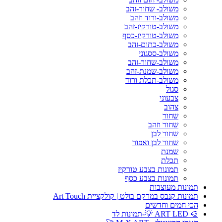
משולב- שחור-זהב
משולב-ורוד וזהב
משולב-טורקיז-זהב
משולב-טורקיז-כסף
משולב-כתום-זהב
משולב-ססגוני
משולב-שחור-זהב
משולב-שמנת-זהב
משולב-תכלת ורוד
סגול
צבעוני
צהוב
שחור
שחור וזהב
שחור לבן
שחור לבן ואפור
שמנת
תכלת
תמונות בצבע טורקיז
תמונות בצבע כסף
תמונות מעוצבות
תמונות קנבס במרקם בולט | קולקציית Art Touch
הכי חמים וחדשים
🎨 ART LED 💡-תמונות לד