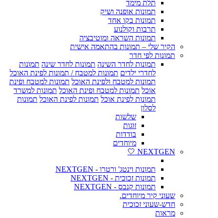
תלת מימד
תמונות אופנה ושיק
תמונות בקו אחד
תרבות וקולנוע
תמונות השראה ומוטיבציה
הקיר שלי – תמונות בהתאמה אישית
תמונות לפי חדר
תמונות לחדר השינה
תמונות לחדר שינה
תמונות
לחדרי ילדים
תמונות למטבח / תמונות לפינת האוכל
תמונות למטבח ולפינת האוכל
תמונות למטבח ופינת
אוכל
תמונות למטבח ופינת האוכל
תמונות למשרד
תמונות לפינת אוכל
תמונות לפינת האוכל
תמונות
לסלון
שלשות
זוגות
בודדות
מיוחדים
NEXTGEN 🤍
תמונות וינטג' ורטרו - NEXTGEN
תמונות זכוכית - NEXTGEN
תמונות קנבס - NEXTGEN
שעוני קיר מיוחדים.
חדש-שעוני זכוכית
מראות