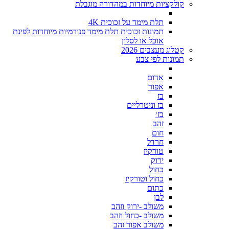
קולקציות מיוחדות במהדורה מוגבלת
תלת מימד על זכוכית 4K
תמונות זכוכית תלת מימד פנורמיות מיוחדות לפינת
אוכל או לסלון
קטלוג מעצבים 2026
תמונות לפי צבע
אדום
אפור
בז
בז וניטרליים
בז׳
זהב
חום
חרדל
טורקיז
ירוק
כחול
כחול וטורקיז
כתום
לבן
משולב -ירוק וזהב
משולב -כחול וזהב
משולב אפור זהב