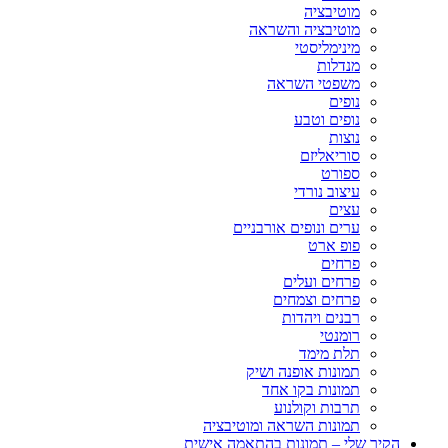
מוטיבציה
מוטיבציה והשראה
מינימליסטי
מנדלות
משפטי השראה
נופים
נופים וטבע
נוצות
סוריאליזם
ספורט
עיצוב נורדי
עצים
ערים ונופים אורבניים
פופ ארט
פרחים
פרחים ועלים
פרחים וצמחים
רבנים ויהדות
רומנטי
תלת מימד
תמונות אופנה ושיק
תמונות בקו אחד
תרבות וקולנוע
תמונות השראה ומוטיבציה
הקיר שלי – תמונות בהתאמה אישית