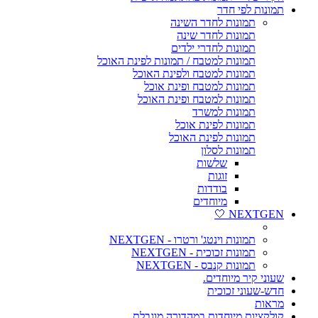
תמונות לפי חדר
תמונות לחדר השינה
תמונות לחדר שינה
תמונות לחדרי ילדים
תמונות למטבח / תמונות לפינת האוכל
תמונות למטבח ולפינת האוכל
תמונות למטבח ופינת אוכל
תמונות למטבח ופינת האוכל
תמונות למשרד
תמונות לפינת אוכל
תמונות לפינת האוכל
תמונות לסלון
שלשות
זוגות
בודדות
מיוחדים
NEXTGEN 🤍
תמונות וינטג' ורטרו - NEXTGEN
תמונות זכוכית - NEXTGEN
תמונות קנבס - NEXTGEN
שעוני קיר מיוחדים.
חדש-שעוני זכוכית
מראות
קולקציות מיוחדות במהדורה מוגבלת