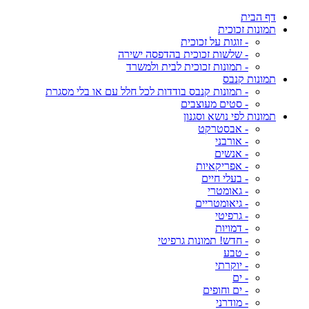
דף הבית
תמונות זכוכית
- זוגות על זכוכית
- שלשות זכוכית בהדפסה ישירה
- תמונות זכוכית לבית ולמשרד
תמונות קנבס
- תמונות קנבס בודדות לכל חלל עם או בלי מסגרת
- סטים מעוצבים
תמונות לפי נושא וסגנון
- אבסטרקט
- אורבני
- אנשים
- אפריקאיות
- בעלי חיים
- גאומטרי
- גיאומטריים
- גרפיטי
- דמויות
- חדש! תמונות גרפיטי
- טבע
- יוקרתי
- ים
- ים וחופים
- מודרני