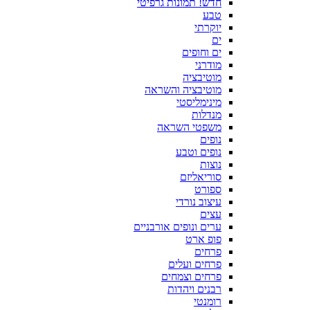
חדש! תמונות גרפיטי
טבע
יוקרתי
ים
ים וחופים
מודרני
מוטיבציה
מוטיבציה והשראה
מינימליסטי
מנדלות
משפטי השראה
נופים
נופים וטבע
נוצות
סוריאליזם
ספורט
עיצוב נורדי
עצים
ערים ונופים אורבניים
פופ ארט
פרחים
פרחים ועלים
פרחים וצמחים
רבנים ויהדות
רומנטי