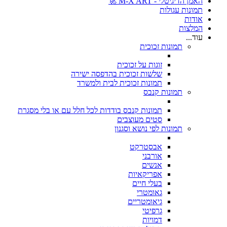
האמן הדיגיטלי - M-X ART 🚀
תמונות עגולות
אודות
המלצות
עוד...
תמונות זכוכית
זוגות על זכוכית
שלשות זכוכית בהדפסה ישירה
תמונות זכוכית לבית ולמשרד
תמונות קנבס
תמונות קנבס בודדות לכל חלל עם או בלי מסגרת
סטים מעוצבים
תמונות לפי נושא וסגנון
אבסטרקט
אורבני
אנשים
אפריקאיות
בעלי חיים
גאומטרי
גיאומטריים
גרפיטי
דמויות