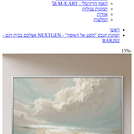
האמן הדיגיטלי - M-X ART 🚀
תמונות עגולות
אודות
המלצות
ראשי
תמונת קנבס "מסע אל האופק" - NEXTGEN אצלכם בבית דגם -
BAR202
-15%