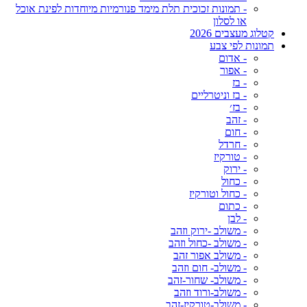
- תמונות זכוכית תלת מימד פנורמיות מיוחדות לפינת אוכל
או לסלון
קטלוג מעצבים 2026
תמונות לפי צבע
- אדום
- אפור
- בז
- בז וניטרליים
- בז׳
- זהב
- חום
- חרדל
- טורקיז
- ירוק
- כחול
- כחול וטורקיז
- כתום
- לבן
- משולב -ירוק וזהב
- משולב -כחול וזהב
- משולב אפור זהב
- משולב- חום וזהב
- משולב- שחור-זהב
- משולב-ורוד וזהב
- משולב-טורקיז-זהב