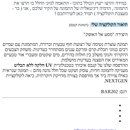
במידה ותרצו ייעוץ הכולל בתוכו - התאמה לגווני החלל בו תרצו את
התמונה , הדמיה דיגיטאלית של התמונה על הקיר שלכם , אני ( בר -
מעצבת הקולקציה ) תמיד כאן לשירותכם !
תיאור הקולקציה שלי
: (תמונת קנבס)
היצירה "מסע אל האופק"
תמונה עוצרת נשימה של רצועת חוף טבעית וברורה, המתמזגת עם שמיים
רכים בגווני תכלת-קרם ומרקם עננים מסתחרר בעדינות. משחק הצבעים
היוקרתי והנקי משלב בין חולות בהירים, מים שקטים ומעברי אור טבעיים
המאירים את הסצנה בעדינות מושלמת.
ההדפסה שלנו על קנבס איכותי בטכנולוגיית
UV חלקה ללא תבליט
מעניקה לתמונה חדות, עומק ושקט שכל חלל נהנה מהם – תמונה שנראית
כאילו צוירה ביד אך מודפסת בצורה מדויקת ויוקרתית, כיאה לקולקציית
NEXTGEN.
דגם:
BAR202