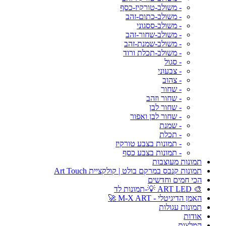
- משולב-טורקיז-כסף
- משולב-כתום-זהב
- משולב-ססגוני
- משולב-שחור-זהב
- משולב-שמנת-זהב
- משולב-תכלת ורוד
- סגול
- צבעוני
- צהוב
- שחור
- שחור וזהב
- שחור לבן
- שחור לבן ואפור
- שמנת
- תכלת
- תמונות בצבע טורקיז
- תמונות בצבע כסף
תמונות מעוצבות
תמונות קנבס במרקם בולט | קולקציית Art Touch
הכי חמים וחדשים
🎨 ART LED 💡-תמונות לד
האמן הדיגיטלי - M-X ART 🚀
תמונות עגולות
אודות
המלצות