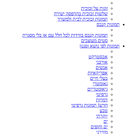
זוגות על זכוכית
שלשות זכוכית בהדפסה ישירה
תמונות זכוכית לבית ולמשרד
תמונות קנבס
תמונות קנבס בודדות לכל חלל עם או בלי מסגרת
סטים מעוצבים
תמונות לפי נושא וסגנון
אבסטרקט
אורבני
אנשים
אפריקאיות
בעלי חיים
גאומטרי
גיאומטריים
גרפיטי
דמויות
חדש! תמונות גרפיטי
טבע
יוקרתי
ים
ים וחופים
מודרני