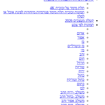
תלת מימד על זכוכית 4K
תמונות זכוכית תלת מימד פנורמיות מיוחדות לפינת אוכל או
לסלון
קטלוג מעצבים 2026
תמונות לפי צבע
אדום
אפור
בז
בז וניטרליים
בז׳
זהב
חום
חרדל
טורקיז
ירוק
כחול
כחול וטורקיז
כתום
לבן
משולב -ירוק וזהב
משולב -כחול וזהב
משולב אפור זהב
משולב- חום וזהב