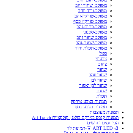
משולב- שחור-זהב
משולב-ורוד וזהב
משולב-טורקיז-זהב
משולב-טורקיז-כסף
משולב-כתום-זהב
משולב-ססגוני
משולב-שחור-זהב
משולב-שמנת-זהב
משולב-תכלת ורוד
סגול
צבעוני
צהוב
שחור
שחור וזהב
שחור לבן
שחור לבן ואפור
שמנת
תכלת
תמונות בצבע טורקיז
תמונות בצבע כסף
תמונות מעוצבות
תמונות קנבס במרקם בולט | קולקציית Art Touch
הכי חמים וחדשים
🎨 ART LED 💡-תמונות לד