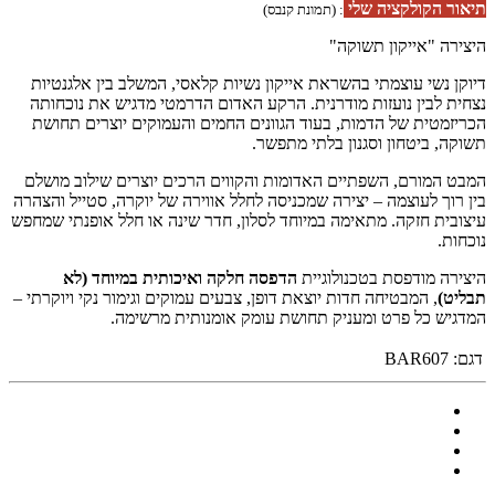
תיאור הקולקציה שלי
: (תמונת קנבס)
היצירה "אייקון תשוקה"
דיוקן נשי עוצמתי בהשראת אייקון נשיות קלאסי, המשלב בין אלגנטיות
נצחית לבין נועזות מודרנית. הרקע האדום הדרמטי מדגיש את נוכחותה
הכריזמטית של הדמות, בעוד הגוונים החמים והעמוקים יוצרים תחושת
תשוקה, ביטחון וסגנון בלתי מתפשר.
המבט המורם, השפתיים האדומות והקווים הרכים יוצרים שילוב מושלם
בין רוך לעוצמה – יצירה שמכניסה לחלל אווירה של יוקרה, סטייל והצהרה
עיצובית חזקה. מתאימה במיוחד לסלון, חדר שינה או חלל אופנתי שמחפש
נוכחות.
היצירה מודפסת בטכנולוגיית
הדפסה חלקה ואיכותית במיוחד (לא
תבליט)
, המבטיחה חדות יוצאת דופן, צבעים עמוקים וגימור נקי ויוקרתי –
המדגיש כל פרט ומעניק תחושת עומק אומנותית מרשימה.
דגם:
BAR607