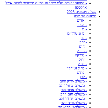
- תמונות זכוכית תלת מימד פנורמיות מיוחדות לפינת אוכל
או לסלון
קטלוג מעצבים 2026
תמונות לפי צבע
- אדום
- אפור
- בז
- בז וניטרליים
- בז׳
- זהב
- חום
- חרדל
- טורקיז
- ירוק
- כחול
- כחול וטורקיז
- כתום
- לבן
- משולב -ירוק וזהב
- משולב -כחול וזהב
- משולב אפור זהב
- משולב- חום וזהב
- משולב- שחור-זהב
- משולב-ורוד וזהב
- משולב-טורקיז-זהב