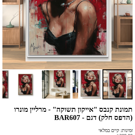
תמונת קנבס "אייקון תשוקה" - מרליין מונרו
(הדפס חלק) דגם - BAR607
זמינות: קיים במלאי