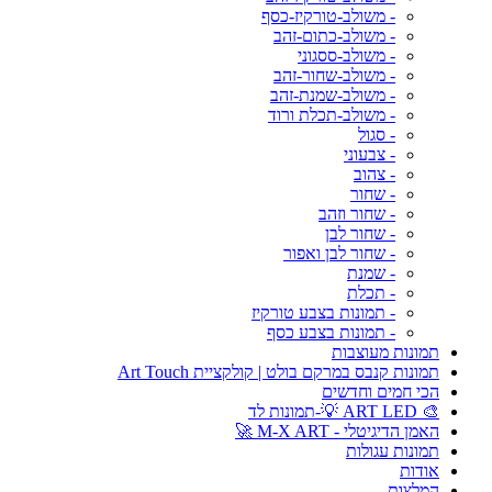
- משולב-טורקיז-כסף
- משולב-כתום-זהב
- משולב-ססגוני
- משולב-שחור-זהב
- משולב-שמנת-זהב
- משולב-תכלת ורוד
- סגול
- צבעוני
- צהוב
- שחור
- שחור וזהב
- שחור לבן
- שחור לבן ואפור
- שמנת
- תכלת
- תמונות בצבע טורקיז
- תמונות בצבע כסף
תמונות מעוצבות
תמונות קנבס במרקם בולט | קולקציית Art Touch
הכי חמים וחדשים
🎨 ART LED 💡-תמונות לד
האמן הדיגיטלי - M-X ART 🚀
תמונות עגולות
אודות
המלצות