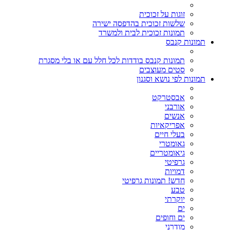
זוגות על זכוכית
שלשות זכוכית בהדפסה ישירה
תמונות זכוכית לבית ולמשרד
תמונות קנבס
תמונות קנבס בודדות לכל חלל עם או בלי מסגרת
סטים מעוצבים
תמונות לפי נושא וסגנון
אבסטרקט
אורבני
אנשים
אפריקאיות
בעלי חיים
גאומטרי
גיאומטריים
גרפיטי
דמויות
חדש! תמונות גרפיטי
טבע
יוקרתי
ים
ים וחופים
מודרני