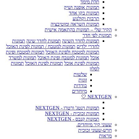
תלת מימד
תמונות אופנה ושיק
תמונות בקו אחד
תרבות וקולנוע
תמונות השראה ומוטיבציה
הקיר שלי – תמונות בהתאמה אישית
תמונות לפי חדר
תמונות לחדר השינה
תמונות לחדר שינה
תמונות
לחדרי ילדים
תמונות למטבח / תמונות לפינת האוכל
תמונות למטבח ולפינת האוכל
תמונות למטבח ופינת
אוכל
תמונות למטבח ופינת האוכל
תמונות למשרד
תמונות לפינת אוכל
תמונות לפינת האוכל
תמונות
לסלון
שלשות
זוגות
בודדות
מיוחדים
NEXTGEN 🤍
תמונות וינטג' ורטרו - NEXTGEN
תמונות זכוכית - NEXTGEN
תמונות קנבס - NEXTGEN
שעוני קיר מיוחדים.
חדש-שעוני זכוכית
מראות