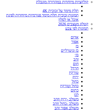
קולקציות מיוחדות במהדורה מוגבלת
תלת מימד על זכוכית 4K
תמונות זכוכית תלת מימד פנורמיות מיוחדות לפינת
אוכל או לסלון
קטלוג מעצבים 2026
תמונות לפי צבע
אדום
אפור
בז
בז וניטרליים
בז׳
זהב
חום
חרדל
טורקיז
ירוק
כחול
כחול וטורקיז
כתום
לבן
משולב -ירוק וזהב
משולב -כחול וזהב
משולב אפור זהב