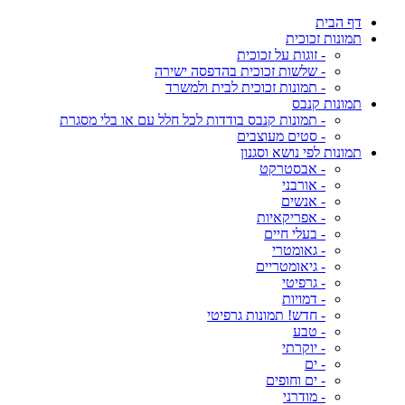
דף הבית
תמונות זכוכית
- זוגות על זכוכית
- שלשות זכוכית בהדפסה ישירה
- תמונות זכוכית לבית ולמשרד
תמונות קנבס
- תמונות קנבס בודדות לכל חלל עם או בלי מסגרת
- סטים מעוצבים
תמונות לפי נושא וסגנון
- אבסטרקט
- אורבני
- אנשים
- אפריקאיות
- בעלי חיים
- גאומטרי
- גיאומטריים
- גרפיטי
- דמויות
- חדש! תמונות גרפיטי
- טבע
- יוקרתי
- ים
- ים וחופים
- מודרני