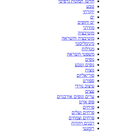
חדש! תמונות גרפיטי
טבע
יוקרתי
ים
ים וחופים
מודרני
מוטיבציה
מוטיבציה והשראה
מינימליסטי
מנדלות
משפטי השראה
נופים
נופים וטבע
נוצות
סוריאליזם
ספורט
עיצוב נורדי
עצים
ערים ונופים אורבניים
פופ ארט
פרחים
פרחים ועלים
פרחים וצמחים
רבנים ויהדות
רומנטי