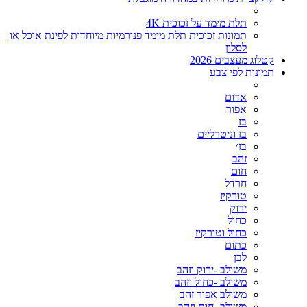
תלת מימד על זכוכית 4K
תמונות זכוכית תלת מימד פנורמיות מיוחדות לפינת אוכל או
לסלון
קטלוג מעצבים 2026
תמונות לפי צבע
אדום
אפור
בז
בז וניטרליים
בז׳
זהב
חום
חרדל
טורקיז
ירוק
כחול
כחול וטורקיז
כתום
לבן
משולב -ירוק וזהב
משולב -כחול וזהב
משולב אפור זהב
משולב- חום וזהב