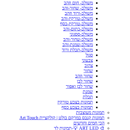
משולב- חום וזהב
משולב- שחור-זהב
משולב-ורוד וזהב
משולב-טורקיז-זהב
משולב-טורקיז-כסף
משולב-כתום-זהב
משולב-ססגוני
משולב-שחור-זהב
משולב-שמנת-זהב
משולב-תכלת ורוד
סגול
צבעוני
צהוב
שחור
שחור וזהב
שחור לבן
שחור לבן ואפור
שמנת
תכלת
תמונות בצבע טורקיז
תמונות בצבע כסף
תמונות מעוצבות
תמונות קנבס במרקם בולט | קולקציית Art Touch
הכי חמים וחדשים
🎨 ART LED 💡-תמונות לד