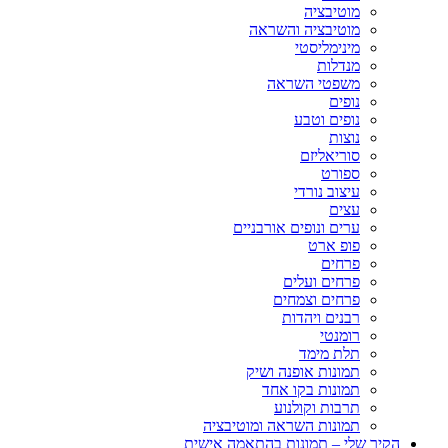
מוטיבציה
מוטיבציה והשראה
מינימליסטי
מנדלות
משפטי השראה
נופים
נופים וטבע
נוצות
סוריאליזם
ספורט
עיצוב נורדי
עצים
ערים ונופים אורבניים
פופ ארט
פרחים
פרחים ועלים
פרחים וצמחים
רבנים ויהדות
רומנטי
תלת מימד
תמונות אופנה ושיק
תמונות בקו אחד
תרבות וקולנוע
תמונות השראה ומוטיבציה
הקיר שלי – תמונות בהתאמה אישית