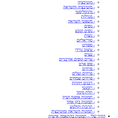
- מוטיבציה
- מוטיבציה והשראה
- מינימליסטי
- מנדלות
- משפטי השראה
- נופים
- נופים וטבע
- נוצות
- סוריאליזם
- ספורט
- עיצוב נורדי
- עצים
- ערים ונופים אורבניים
- פופ ארט
- פרחים
- פרחים ועלים
- פרחים וצמחים
- רבנים ויהדות
- רומנטי
- תלת מימד
- תמונות אופנה ושיק
- תמונות בקו אחד
- תרבות וקולנוע
- תמונות השראה ומוטיבציה
הקיר שלי – תמונות בהתאמה אישית