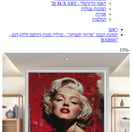
האמן הדיגיטלי - M-X ART 🚀
תמונות עגולות
אודות
המלצות
ראשי
תמונת קנבס "אייקון תשוקה" - מרליין מונרו (הדפס חלק) דגם -
BAR607
-15%