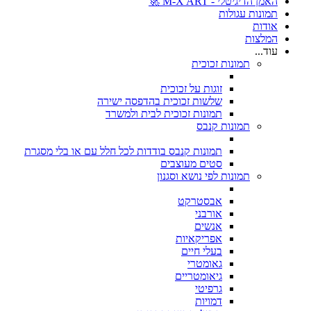
האמן הדיגיטלי - M-X ART 🚀
תמונות עגולות
אודות
המלצות
עוד...
תמונות זכוכית
זוגות על זכוכית
שלשות זכוכית בהדפסה ישירה
תמונות זכוכית לבית ולמשרד
תמונות קנבס
תמונות קנבס בודדות לכל חלל עם או בלי מסגרת
סטים מעוצבים
תמונות לפי נושא וסגנון
אבסטרקט
אורבני
אנשים
אפריקאיות
בעלי חיים
גאומטרי
גיאומטריים
גרפיטי
דמויות