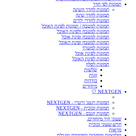
תמונות לפי חדר
תמונות לחדר השינה
תמונות לחדר שינה
תמונות לחדרי ילדים
תמונות למטבח / תמונות לפינת האוכל
תמונות למטבח ולפינת האוכל
תמונות למטבח ופינת אוכל
תמונות למטבח ופינת האוכל
תמונות למשרד
תמונות לפינת אוכל
תמונות לפינת האוכל
תמונות לסלון
שלשות
זוגות
בודדות
מיוחדים
NEXTGEN 🤍
תמונות וינטג' ורטרו - NEXTGEN
תמונות זכוכית - NEXTGEN
תמונות קנבס - NEXTGEN
שעוני קיר מיוחדים.
חדש-שעוני זכוכית
מראות
קולקציות מיוחדות במהדורה מוגבלת