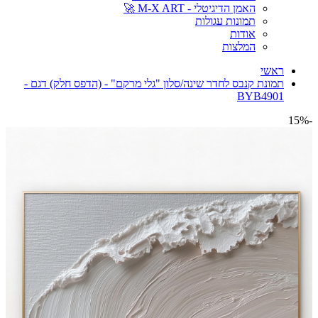
האמן הדיגיטלי - M-X ART 🚀
תמונות עגולות
אודות
המלצות
ראשי
תמונת קנבס לחדר שינה/סלון "גלי מרקם" - (הדפס חלק) דגם -
BYB4901
-15%