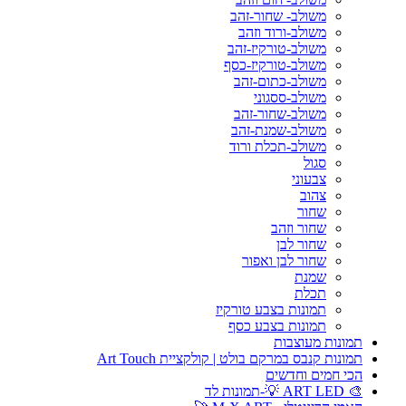
משולב- שחור-זהב
משולב-ורוד וזהב
משולב-טורקיז-זהב
משולב-טורקיז-כסף
משולב-כתום-זהב
משולב-ססגוני
משולב-שחור-זהב
משולב-שמנת-זהב
משולב-תכלת ורוד
סגול
צבעוני
צהוב
שחור
שחור וזהב
שחור לבן
שחור לבן ואפור
שמנת
תכלת
תמונות בצבע טורקיז
תמונות בצבע כסף
תמונות מעוצבות
תמונות קנבס במרקם בולט | קולקציית Art Touch
הכי חמים וחדשים
🎨 ART LED 💡-תמונות לד