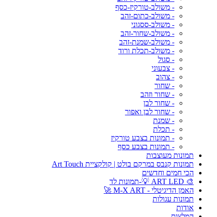
- משולב-טורקיז-כסף
- משולב-כתום-זהב
- משולב-ססגוני
- משולב-שחור-זהב
- משולב-שמנת-זהב
- משולב-תכלת ורוד
- סגול
- צבעוני
- צהוב
- שחור
- שחור וזהב
- שחור לבן
- שחור לבן ואפור
- שמנת
- תכלת
- תמונות בצבע טורקיז
- תמונות בצבע כסף
תמונות מעוצבות
תמונות קנבס במרקם בולט | קולקציית Art Touch
הכי חמים וחדשים
🎨 ART LED 💡-תמונות לד
האמן הדיגיטלי - M-X ART 🚀
תמונות עגולות
אודות
המלצות