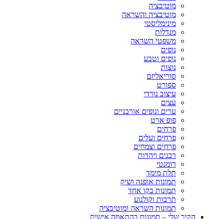
מוטיבציה
מוטיבציה והשראה
מינימליסטי
מנדלות
משפטי השראה
נופים
נופים וטבע
נוצות
סוריאליזם
ספורט
עיצוב נורדי
עצים
ערים ונופים אורבניים
פופ ארט
פרחים
פרחים ועלים
פרחים וצמחים
רבנים ויהדות
רומנטי
תלת מימד
תמונות אופנה ושיק
תמונות בקו אחד
תרבות וקולנוע
תמונות השראה ומוטיבציה
הקיר שלי – תמונות בהתאמה אישית