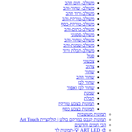
משולב- חום וזהב
משולב- שחור-זהב
משולב-ורוד וזהב
משולב-טורקיז-זהב
משולב-טורקיז-כסף
משולב-כתום-זהב
משולב-ססגוני
משולב-שחור-זהב
משולב-שמנת-זהב
משולב-תכלת ורוד
סגול
צבעוני
צהוב
שחור
שחור וזהב
שחור לבן
שחור לבן ואפור
שמנת
תכלת
תמונות בצבע טורקיז
תמונות בצבע כסף
תמונות מעוצבות
תמונות קנבס במרקם בולט | קולקציית Art Touch
הכי חמים וחדשים
🎨 ART LED 💡-תמונות לד