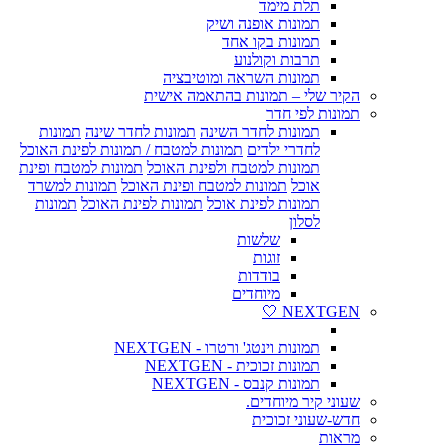
תלת מימד
תמונות אופנה ושיק
תמונות בקו אחד
תרבות וקולנוע
תמונות השראה ומוטיבציה
הקיר שלי – תמונות בהתאמה אישית
תמונות לפי חדר
תמונות לחדר השינה
תמונות לחדר שינה
תמונות
לחדרי ילדים
תמונות למטבח / תמונות לפינת האוכל
תמונות למטבח ולפינת האוכל
תמונות למטבח ופינת
אוכל
תמונות למטבח ופינת האוכל
תמונות למשרד
תמונות לפינת אוכל
תמונות לפינת האוכל
תמונות
לסלון
שלשות
זוגות
בודדות
מיוחדים
NEXTGEN 🤍
תמונות וינטג' ורטרו - NEXTGEN
תמונות זכוכית - NEXTGEN
תמונות קנבס - NEXTGEN
שעוני קיר מיוחדים.
חדש-שעוני זכוכית
מראות