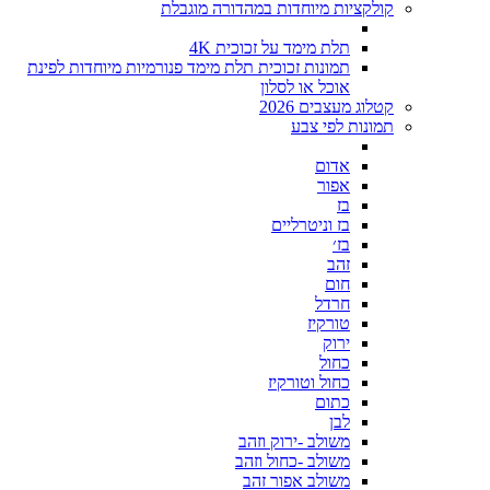
קולקציות מיוחדות במהדורה מוגבלת
תלת מימד על זכוכית 4K
תמונות זכוכית תלת מימד פנורמיות מיוחדות לפינת
אוכל או לסלון
קטלוג מעצבים 2026
תמונות לפי צבע
אדום
אפור
בז
בז וניטרליים
בז׳
זהב
חום
חרדל
טורקיז
ירוק
כחול
כחול וטורקיז
כתום
לבן
משולב -ירוק וזהב
משולב -כחול וזהב
משולב אפור זהב