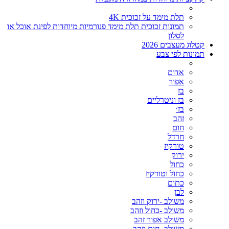
תלת מימד על זכוכית 4K
תמונות זכוכית תלת מימד פנורמיות מיוחדות לפינת אוכל או
לסלון
קטלוג מעצבים 2026
תמונות לפי צבע
אדום
אפור
בז
בז וניטרליים
בז׳
זהב
חום
חרדל
טורקיז
ירוק
כחול
כחול וטורקיז
כתום
לבן
משולב -ירוק וזהב
משולב -כחול וזהב
משולב אפור זהב
משולב- חום וזהב