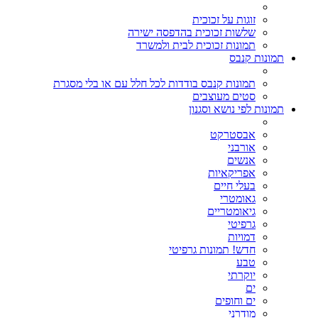
זוגות על זכוכית
שלשות זכוכית בהדפסה ישירה
תמונות זכוכית לבית ולמשרד
תמונות קנבס
תמונות קנבס בודדות לכל חלל עם או בלי מסגרת
סטים מעוצבים
תמונות לפי נושא וסגנון
אבסטרקט
אורבני
אנשים
אפריקאיות
בעלי חיים
גאומטרי
גיאומטריים
גרפיטי
דמויות
חדש! תמונות גרפיטי
טבע
יוקרתי
ים
ים וחופים
מודרני