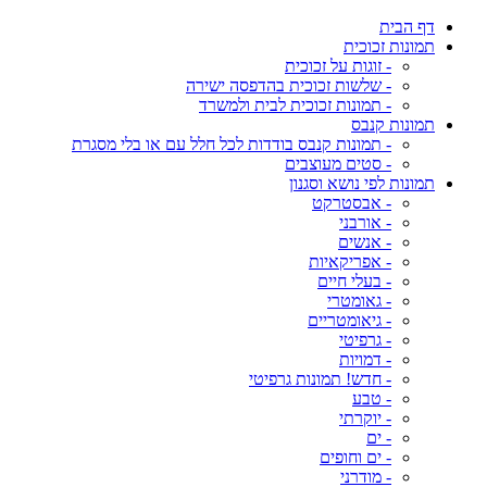
דף הבית
תמונות זכוכית
- זוגות על זכוכית
- שלשות זכוכית בהדפסה ישירה
- תמונות זכוכית לבית ולמשרד
תמונות קנבס
- תמונות קנבס בודדות לכל חלל עם או בלי מסגרת
- סטים מעוצבים
תמונות לפי נושא וסגנון
- אבסטרקט
- אורבני
- אנשים
- אפריקאיות
- בעלי חיים
- גאומטרי
- גיאומטריים
- גרפיטי
- דמויות
- חדש! תמונות גרפיטי
- טבע
- יוקרתי
- ים
- ים וחופים
- מודרני