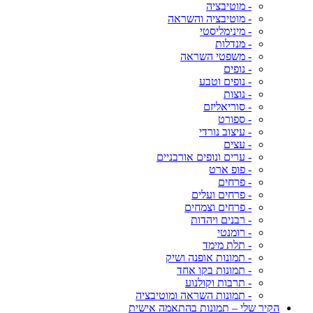
- מוטיבציה
- מוטיבציה והשראה
- מינימליסטי
- מנדלות
- משפטי השראה
- נופים
- נופים וטבע
- נוצות
- סוריאליזם
- ספורט
- עיצוב נורדי
- עצים
- ערים ונופים אורבניים
- פופ ארט
- פרחים
- פרחים ועלים
- פרחים וצמחים
- רבנים ויהדות
- רומנטי
- תלת מימד
- תמונות אופנה ושיק
- תמונות בקו אחד
- תרבות וקולנוע
- תמונות השראה ומוטיבציה
הקיר שלי – תמונות בהתאמה אישית