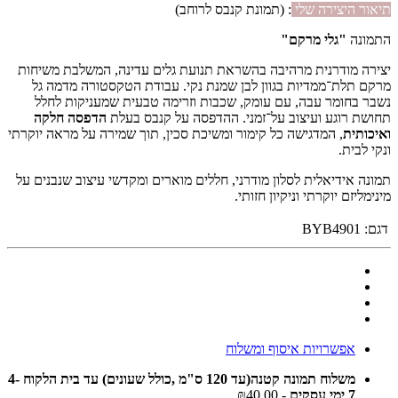
תיאור היצירה שלי
: (תמונת קנבס לרוחב)
התמונה
"גלי מרקם"
יצירה מודרנית מרהיבה בהשראת תנועת גלים עדינה, המשלבת משיחות
מרקם תלת־ממדיות בגוון לבן שמנת נקי. עבודת הטקסטורה מדמה גל
נשבר בחומר עבה, עם עומק, שכבות וזרימה טבעית שמעניקות לחלל
תחושת רוגע ועיצוב על־זמני. ההדפסה על קנבס בעלת
הדפסה חלקה
ואיכותית
, המדגישה כל קימור ומשיכת סכין, תוך שמירה על מראה יוקרתי
ונקי לבית.
תמונה אידיאלית לסלון מודרני, חללים מוארים ומקדשי עיצוב שנבנים על
מינימליזם יוקרתי וניקיון חזותי.
דגם:
BYB4901
אפשרויות איסוף ומשלוח
משלוח תמונה קטנה(עד 120 ס"מ ,כולל שעונים) עד בית הלקוח 4-
7 ימי עסקים
- ₪40.00