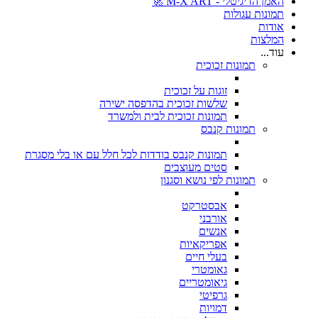
האמן הדיגיטלי - M-X ART 🚀
תמונות עגולות
אודות
המלצות
עוד...
תמונות זכוכית
זוגות על זכוכית
שלשות זכוכית בהדפסה ישירה
תמונות זכוכית לבית ולמשרד
תמונות קנבס
תמונות קנבס בודדות לכל חלל עם או בלי מסגרת
סטים מעוצבים
תמונות לפי נושא וסגנון
אבסטרקט
אורבני
אנשים
אפריקאיות
בעלי חיים
גאומטרי
גיאומטריים
גרפיטי
דמויות