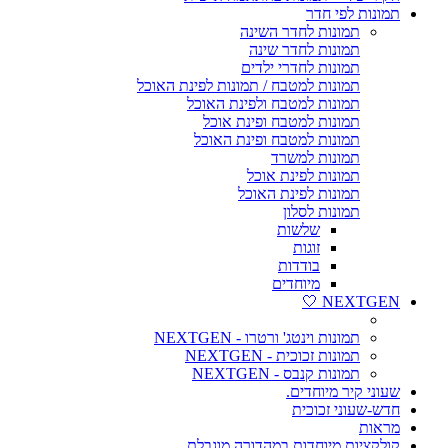
תמונות לפי חדר
תמונות לחדר השינה
תמונות לחדר שינה
תמונות לחדרי ילדים
תמונות למטבח / תמונות לפינת האוכל
תמונות למטבח ולפינת האוכל
תמונות למטבח ופינת אוכל
תמונות למטבח ופינת האוכל
תמונות למשרד
תמונות לפינת אוכל
תמונות לפינת האוכל
תמונות לסלון
שלשות
זוגות
בודדות
מיוחדים
NEXTGEN 🤍
תמונות וינטג' ורטרו - NEXTGEN
תמונות זכוכית - NEXTGEN
תמונות קנבס - NEXTGEN
שעוני קיר מיוחדים.
חדש-שעוני זכוכית
מראות
קולקציות מיוחדות במהדורה מוגבלת