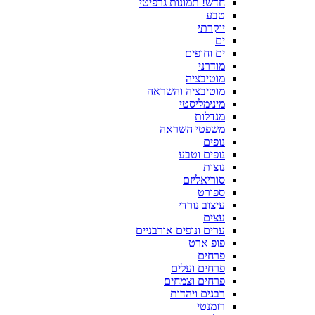
חדש! תמונות גרפיטי
טבע
יוקרתי
ים
ים וחופים
מודרני
מוטיבציה
מוטיבציה והשראה
מינימליסטי
מנדלות
משפטי השראה
נופים
נופים וטבע
נוצות
סוריאליזם
ספורט
עיצוב נורדי
עצים
ערים ונופים אורבניים
פופ ארט
פרחים
פרחים ועלים
פרחים וצמחים
רבנים ויהדות
רומנטי