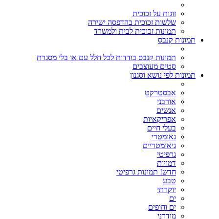
זוגות על זכוכית
שלשות זכוכית בהדפסה ישירה
תמונות זכוכית לבית ולמשרד
תמונות קנבס
תמונות קנבס בודדות לכל חלל עם או בלי מסגרת
סטים מעוצבים
תמונות לפי נושא וסגנון
אבסטרקט
אורבני
אנשים
אפריקאיות
בעלי חיים
גאומטרי
גיאומטריים
גרפיטי
דמויות
חדש! תמונות גרפיטי
טבע
יוקרתי
ים
ים וחופים
מודרני