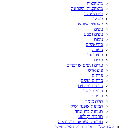
מוטיבציה
מוטיבציה והשראה
מינימליסטי
מנדלות
משפטי השראה
נופים
נופים וטבע
נוצות
סוריאליזם
ספורט
עיצוב נורדי
עצים
ערים ונופים אורבניים
פופ ארט
פרחים
פרחים ועלים
פרחים וצמחים
רבנים ויהדות
רומנטי
תלת מימד
תמונות אופנה ושיק
תמונות בקו אחד
תרבות וקולנוע
תמונות השראה ומוטיבציה
הקיר שלי – תמונות בהתאמה אישית