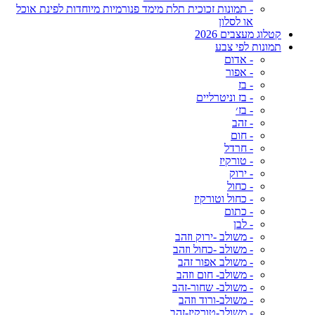
- תמונות זכוכית תלת מימד פנורמיות מיוחדות לפינת אוכל
או לסלון
קטלוג מעצבים 2026
תמונות לפי צבע
- אדום
- אפור
- בז
- בז וניטרליים
- בז׳
- זהב
- חום
- חרדל
- טורקיז
- ירוק
- כחול
- כחול וטורקיז
- כתום
- לבן
- משולב -ירוק וזהב
- משולב -כחול וזהב
- משולב אפור זהב
- משולב- חום וזהב
- משולב- שחור-זהב
- משולב-ורוד וזהב
- משולב-טורקיז-זהב