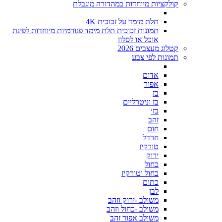
קולקציות מיוחדות במהדורה מוגבלת
תלת מימד על זכוכית 4K
תמונות זכוכית תלת מימד פנורמיות מיוחדות לפינת
אוכל או לסלון
קטלוג מעצבים 2026
תמונות לפי צבע
אדום
אפור
בז
בז וניטרליים
בז׳
זהב
חום
חרדל
טורקיז
ירוק
כחול
כחול וטורקיז
כתום
לבן
משולב -ירוק וזהב
משולב -כחול וזהב
משולב אפור זהב