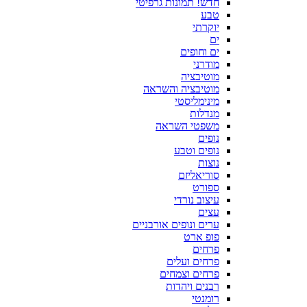
חדש! תמונות גרפיטי
טבע
יוקרתי
ים
ים וחופים
מודרני
מוטיבציה
מוטיבציה והשראה
מינימליסטי
מנדלות
משפטי השראה
נופים
נופים וטבע
נוצות
סוריאליזם
ספורט
עיצוב נורדי
עצים
ערים ונופים אורבניים
פופ ארט
פרחים
פרחים ועלים
פרחים וצמחים
רבנים ויהדות
רומנטי