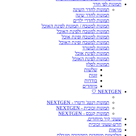
תמונות לפי חדר
תמונות לחדר השינה
תמונות לחדר שינה
תמונות לחדרי ילדים
תמונות למטבח / תמונות לפינת האוכל
תמונות למטבח ולפינת האוכל
תמונות למטבח ופינת אוכל
תמונות למטבח ופינת האוכל
תמונות למשרד
תמונות לפינת אוכל
תמונות לפינת האוכל
תמונות לסלון
שלשות
זוגות
בודדות
מיוחדים
NEXTGEN 🤍
תמונות וינטג' ורטרו - NEXTGEN
תמונות זכוכית - NEXTGEN
תמונות קנבס - NEXTGEN
שעוני קיר מיוחדים.
חדש-שעוני זכוכית
מראות
קולקציות מיוחדות במהדורה מוגבלת