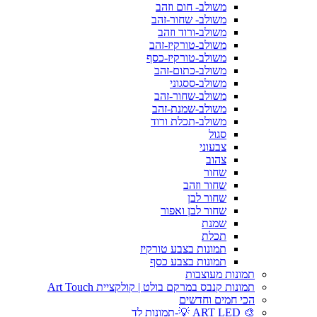
משולב- חום וזהב
משולב- שחור-זהב
משולב-ורוד וזהב
משולב-טורקיז-זהב
משולב-טורקיז-כסף
משולב-כתום-זהב
משולב-ססגוני
משולב-שחור-זהב
משולב-שמנת-זהב
משולב-תכלת ורוד
סגול
צבעוני
צהוב
שחור
שחור וזהב
שחור לבן
שחור לבן ואפור
שמנת
תכלת
תמונות בצבע טורקיז
תמונות בצבע כסף
תמונות מעוצבות
תמונות קנבס במרקם בולט | קולקציית Art Touch
הכי חמים וחדשים
🎨 ART LED 💡-תמונות לד