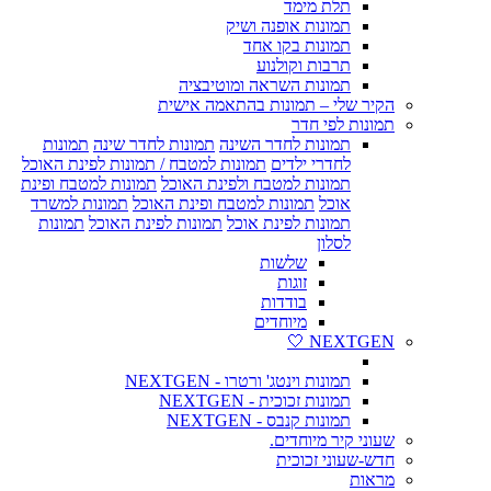
תלת מימד
תמונות אופנה ושיק
תמונות בקו אחד
תרבות וקולנוע
תמונות השראה ומוטיבציה
הקיר שלי – תמונות בהתאמה אישית
תמונות לפי חדר
תמונות לחדר השינה
תמונות לחדר שינה
תמונות
לחדרי ילדים
תמונות למטבח / תמונות לפינת האוכל
תמונות למטבח ולפינת האוכל
תמונות למטבח ופינת
אוכל
תמונות למטבח ופינת האוכל
תמונות למשרד
תמונות לפינת אוכל
תמונות לפינת האוכל
תמונות
לסלון
שלשות
זוגות
בודדות
מיוחדים
NEXTGEN 🤍
תמונות וינטג' ורטרו - NEXTGEN
תמונות זכוכית - NEXTGEN
תמונות קנבס - NEXTGEN
שעוני קיר מיוחדים.
חדש-שעוני זכוכית
מראות