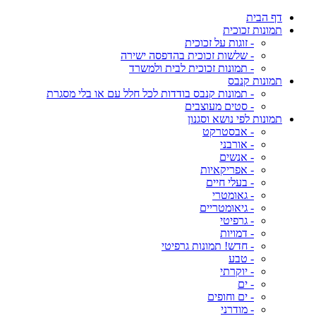
דף הבית
תמונות זכוכית
- זוגות על זכוכית
- שלשות זכוכית בהדפסה ישירה
- תמונות זכוכית לבית ולמשרד
תמונות קנבס
- תמונות קנבס בודדות לכל חלל עם או בלי מסגרת
- סטים מעוצבים
תמונות לפי נושא וסגנון
- אבסטרקט
- אורבני
- אנשים
- אפריקאיות
- בעלי חיים
- גאומטרי
- גיאומטריים
- גרפיטי
- דמויות
- חדש! תמונות גרפיטי
- טבע
- יוקרתי
- ים
- ים וחופים
- מודרני