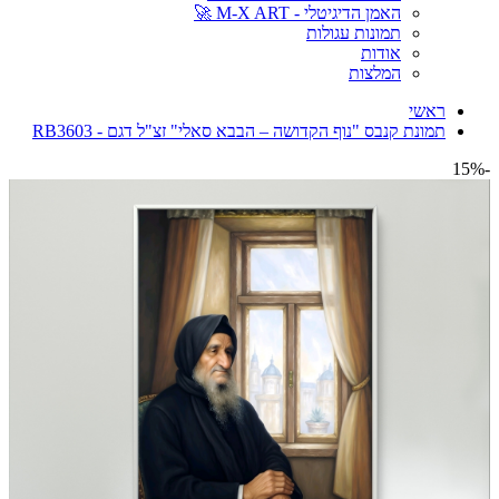
האמן הדיגיטלי - M-X ART 🚀
תמונות עגולות
אודות
המלצות
ראשי
תמונת קנבס "נוף הקדושה – הבבא סאלי" זצ"ל דגם - RB3603
-15%