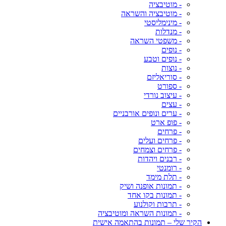
- מוטיבציה
- מוטיבציה והשראה
- מינימליסטי
- מנדלות
- משפטי השראה
- נופים
- נופים וטבע
- נוצות
- סוריאליזם
- ספורט
- עיצוב נורדי
- עצים
- ערים ונופים אורבניים
- פופ ארט
- פרחים
- פרחים ועלים
- פרחים וצמחים
- רבנים ויהדות
- רומנטי
- תלת מימד
- תמונות אופנה ושיק
- תמונות בקו אחד
- תרבות וקולנוע
- תמונות השראה ומוטיבציה
הקיר שלי – תמונות בהתאמה אישית