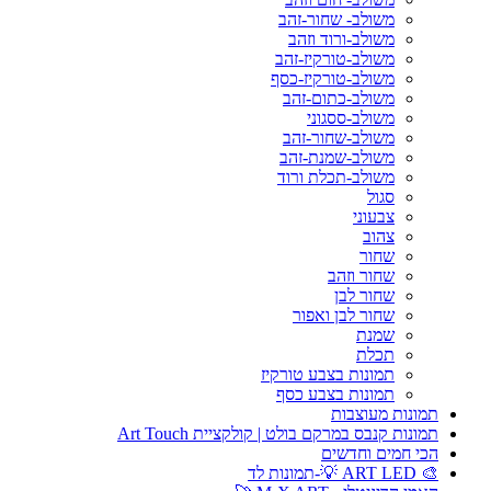
משולב- שחור-זהב
משולב-ורוד וזהב
משולב-טורקיז-זהב
משולב-טורקיז-כסף
משולב-כתום-זהב
משולב-ססגוני
משולב-שחור-זהב
משולב-שמנת-זהב
משולב-תכלת ורוד
סגול
צבעוני
צהוב
שחור
שחור וזהב
שחור לבן
שחור לבן ואפור
שמנת
תכלת
תמונות בצבע טורקיז
תמונות בצבע כסף
תמונות מעוצבות
תמונות קנבס במרקם בולט | קולקציית Art Touch
הכי חמים וחדשים
🎨 ART LED 💡-תמונות לד