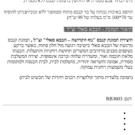
ניתן לבחור צבע מסגרת או לחלופין כתמונת קנבס ללא מסגרת.
הדפס באיכות גבוהה על בד קנבס מתוח וממוסגר ללא זכוכית(ניתן להוסיף
עד 70*100 ס"מ בעלות של 99 ש"ח)
תיאור תמונת - הבבא סאלי זצ"ל :
היצירה
תמונת קנבס "
נוף הקדושה – הבבא סאלי"
זצ"ל ,
תמונת קנבס
מרגשת של הבבא סאלי בישיבה רגועה מול חלון פתוח, כאשר ברקע
נשקפים מבנים מרהיבים המשרים תחושת רוחניות והתעלות. הבעתו
מלאת חוכמה ואור, ומשדרת שלווה וברכה אינסופית. יצירה המשלבת
מסורת, אמונה והשראה יהודית, מושלמת לבית, לבית הכנסת ולמקומות
בעלי משמעות רוחנית עמוקה.
(תמונה בלעדית מתוך קולקציית רבנים ויהדות של תכשיט לבית)
דגם:
RB3603