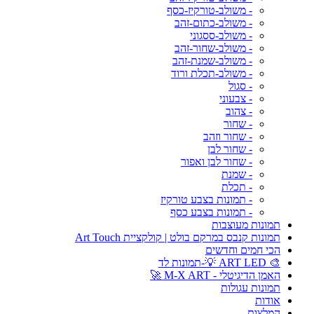
- משולב-טורקיז-כסף
- משולב-כתום-זהב
- משולב-ססגוני
- משולב-שחור-זהב
- משולב-שמנת-זהב
- משולב-תכלת ורוד
- סגול
- צבעוני
- צהוב
- שחור
- שחור וזהב
- שחור לבן
- שחור לבן ואפור
- שמנת
- תכלת
- תמונות בצבע טורקיז
- תמונות בצבע כסף
תמונות מעוצבות
תמונות קנבס במרקם בולט | קולקציית Art Touch
הכי חמים וחדשים
🎨 ART LED 💡-תמונות לד
האמן הדיגיטלי - M-X ART 🚀
תמונות עגולות
אודות
המלצות