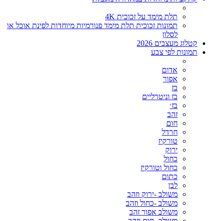
תלת מימד על זכוכית 4K
תמונות זכוכית תלת מימד פנורמיות מיוחדות לפינת אוכל או
לסלון
קטלוג מעצבים 2026
תמונות לפי צבע
אדום
אפור
בז
בז וניטרליים
בז׳
זהב
חום
חרדל
טורקיז
ירוק
כחול
כחול וטורקיז
כתום
לבן
משולב -ירוק וזהב
משולב -כחול וזהב
משולב אפור זהב
משולב- חום וזהב