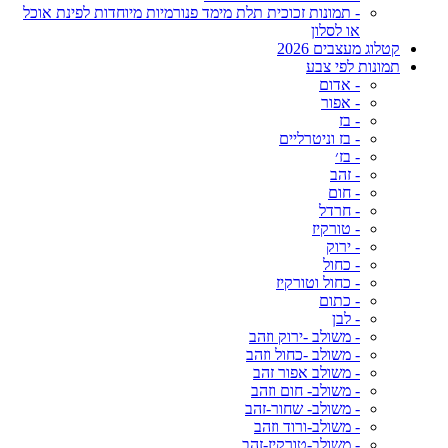
- תמונות זכוכית תלת מימד פנורמיות מיוחדות לפינת אוכל
או לסלון
קטלוג מעצבים 2026
תמונות לפי צבע
- אדום
- אפור
- בז
- בז וניטרליים
- בז׳
- זהב
- חום
- חרדל
- טורקיז
- ירוק
- כחול
- כחול וטורקיז
- כתום
- לבן
- משולב -ירוק וזהב
- משולב -כחול וזהב
- משולב אפור זהב
- משולב- חום וזהב
- משולב- שחור-זהב
- משולב-ורוד וזהב
- משולב-טורקיז-זהב