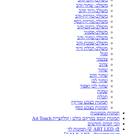
משולב- שחור-זהב
משולב-ורוד וזהב
משולב-טורקיז-זהב
משולב-טורקיז-כסף
משולב-כתום-זהב
משולב-ססגוני
משולב-שחור-זהב
משולב-שמנת-זהב
משולב-תכלת ורוד
סגול
צבעוני
צהוב
שחור
שחור וזהב
שחור לבן
שחור לבן ואפור
שמנת
תכלת
תמונות בצבע טורקיז
תמונות בצבע כסף
תמונות מעוצבות
תמונות קנבס במרקם בולט | קולקציית Art Touch
הכי חמים וחדשים
🎨 ART LED 💡-תמונות לד