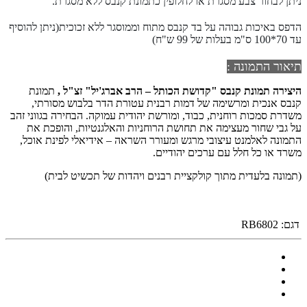
ניתן לבחור צבע מסגרת או לחלופין כתמונת קנבס ללא מסגרת.
הדפס באיכות גבוהה על בד קנבס מתוח וממוסגר ללא זכוכית(ניתן להוסיף
עד 70*100 ס"מ בעלות של 99 ש"ח)
תיאור התמונה :
היצירה
תמונת קנבס "
קדושת הכותל – הרב אברג'יל"
זצ"ל ,
תמונת
קנבס אנכית ומרשימה של דמות רבנית עטורת הדר בלבוש מסורתי,
משדרת סמכות רוחנית, כבוד, ומורשת יהודית עמוקה. הבחירה בגווני זהב
על גבי שחור מעצימה את תחושת הרוחניות והאלגנטיות, והופכת את
התמונה לאלמנט עיצובי מרגש ומעורר השראה – אידיאלי לפינת אוכל,
משרד או כל חלל עם ערכים יהודיים.
(תמונה בלעדית מתוך קולקציית רבנים ויהדות של תכשיט לבית)
דגם:
RB6802