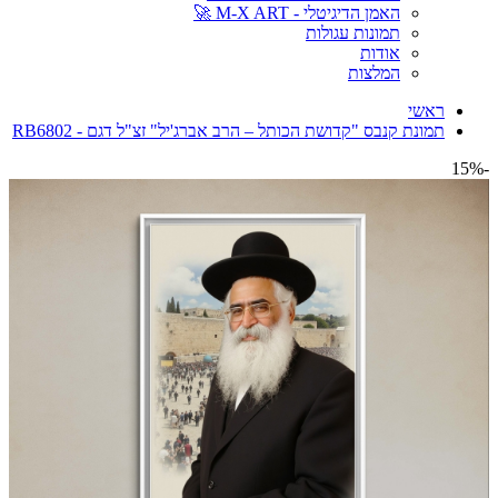
האמן הדיגיטלי - M-X ART 🚀
תמונות עגולות
אודות
המלצות
ראשי
תמונת קנבס "קדושת הכותל – הרב אברג'יל" זצ"ל דגם - RB6802
-15%