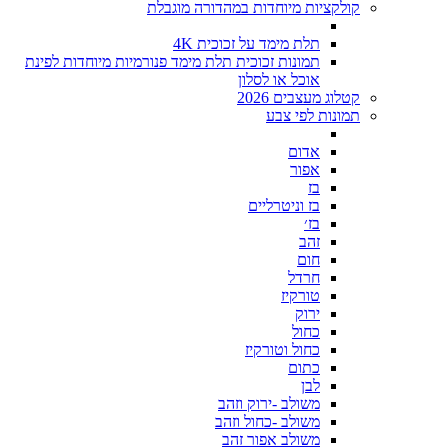
קולקציות מיוחדות במהדורה מוגבלת
תלת מימד על זכוכית 4K
תמונות זכוכית תלת מימד פנורמיות מיוחדות לפינת
אוכל או לסלון
קטלוג מעצבים 2026
תמונות לפי צבע
אדום
אפור
בז
בז וניטרליים
בז׳
זהב
חום
חרדל
טורקיז
ירוק
כחול
כחול וטורקיז
כתום
לבן
משולב -ירוק וזהב
משולב -כחול וזהב
משולב אפור זהב