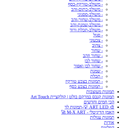
- משולב-טורקיז-כסף
- משולב-כתום-זהב
- משולב-ססגוני
- משולב-שחור-זהב
- משולב-שמנת-זהב
- משולב-תכלת ורוד
- סגול
- צבעוני
- צהוב
- שחור
- שחור וזהב
- שחור לבן
- שחור לבן ואפור
- שמנת
- תכלת
- תמונות בצבע טורקיז
- תמונות בצבע כסף
תמונות מעוצבות
תמונות קנבס במרקם בולט | קולקציית Art Touch
הכי חמים וחדשים
🎨 ART LED 💡-תמונות לד
האמן הדיגיטלי - M-X ART 🚀
תמונות עגולות
אודות
המלצות