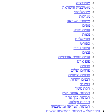
מוטיבציה
מוטיבציה והשראה
מינימליסטי
מנדלות
משפטי השראה
נופים
נופים וטבע
נוצות
סוריאליזם
ספורט
עיצוב נורדי
עצים
ערים ונופים אורבניים
פופ ארט
פרחים
פרחים ועלים
פרחים וצמחים
רבנים ויהדות
רומנטי
תלת מימד
תמונות אופנה ושיק
תמונות בקו אחד
תרבות וקולנוע
תמונות השראה ומוטיבציה
הקיר שלי – תמונות בהתאמה אישית