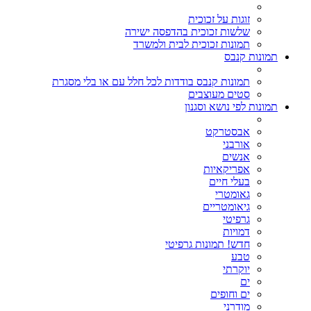
זוגות על זכוכית
שלשות זכוכית בהדפסה ישירה
תמונות זכוכית לבית ולמשרד
תמונות קנבס
תמונות קנבס בודדות לכל חלל עם או בלי מסגרת
סטים מעוצבים
תמונות לפי נושא וסגנון
אבסטרקט
אורבני
אנשים
אפריקאיות
בעלי חיים
גאומטרי
גיאומטריים
גרפיטי
דמויות
חדש! תמונות גרפיטי
טבע
יוקרתי
ים
ים וחופים
מודרני