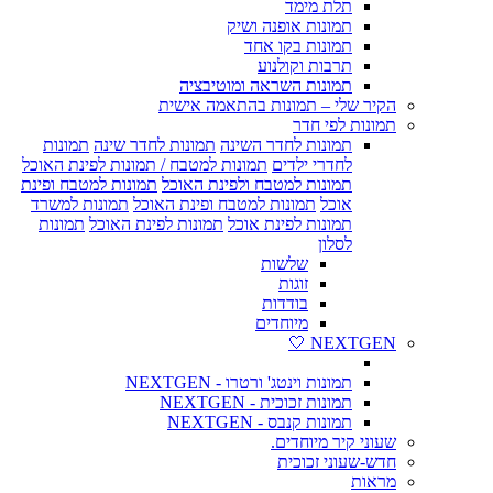
תלת מימד
תמונות אופנה ושיק
תמונות בקו אחד
תרבות וקולנוע
תמונות השראה ומוטיבציה
הקיר שלי – תמונות בהתאמה אישית
תמונות לפי חדר
תמונות לחדר השינה
תמונות לחדר שינה
תמונות
לחדרי ילדים
תמונות למטבח / תמונות לפינת האוכל
תמונות למטבח ולפינת האוכל
תמונות למטבח ופינת
אוכל
תמונות למטבח ופינת האוכל
תמונות למשרד
תמונות לפינת אוכל
תמונות לפינת האוכל
תמונות
לסלון
שלשות
זוגות
בודדות
מיוחדים
NEXTGEN 🤍
תמונות וינטג' ורטרו - NEXTGEN
תמונות זכוכית - NEXTGEN
תמונות קנבס - NEXTGEN
שעוני קיר מיוחדים.
חדש-שעוני זכוכית
מראות