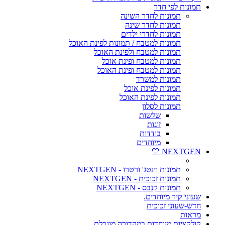
תמונות לפי חדר
תמונות לחדר השינה
תמונות לחדר שינה
תמונות לחדרי ילדים
תמונות למטבח / תמונות לפינת האוכל
תמונות למטבח ולפינת האוכל
תמונות למטבח ופינת אוכל
תמונות למטבח ופינת האוכל
תמונות למשרד
תמונות לפינת אוכל
תמונות לפינת האוכל
תמונות לסלון
שלשות
זוגות
בודדות
מיוחדים
NEXTGEN 🤍
תמונות וינטג' ורטרו - NEXTGEN
תמונות זכוכית - NEXTGEN
תמונות קנבס - NEXTGEN
שעוני קיר מיוחדים.
חדש-שעוני זכוכית
מראות
קולקציות מיוחדות במהדורה מוגבלת