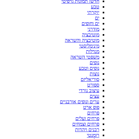
חדש! תמונות גרפיטי
טבע
יוקרתי
ים
ים וחופים
מודרני
מוטיבציה
מוטיבציה והשראה
מינימליסטי
מנדלות
משפטי השראה
נופים
נופים וטבע
נוצות
סוריאליזם
ספורט
עיצוב נורדי
עצים
ערים ונופים אורבניים
פופ ארט
פרחים
פרחים ועלים
פרחים וצמחים
רבנים ויהדות
רומנטי