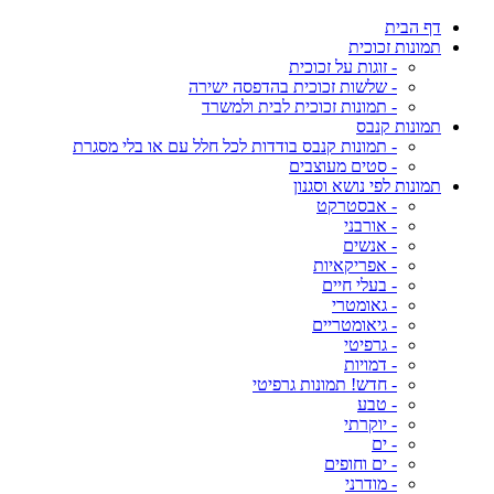
דף הבית
תמונות זכוכית
- זוגות על זכוכית
- שלשות זכוכית בהדפסה ישירה
- תמונות זכוכית לבית ולמשרד
תמונות קנבס
- תמונות קנבס בודדות לכל חלל עם או בלי מסגרת
- סטים מעוצבים
תמונות לפי נושא וסגנון
- אבסטרקט
- אורבני
- אנשים
- אפריקאיות
- בעלי חיים
- גאומטרי
- גיאומטריים
- גרפיטי
- דמויות
- חדש! תמונות גרפיטי
- טבע
- יוקרתי
- ים
- ים וחופים
- מודרני