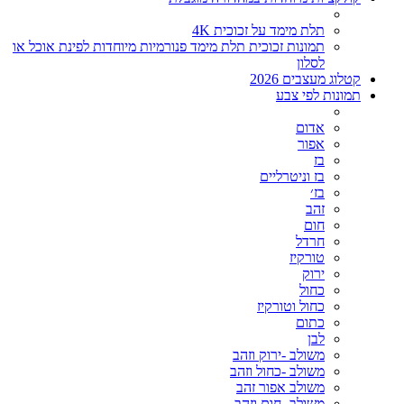
תלת מימד על זכוכית 4K
תמונות זכוכית תלת מימד פנורמיות מיוחדות לפינת אוכל או
לסלון
קטלוג מעצבים 2026
תמונות לפי צבע
אדום
אפור
בז
בז וניטרליים
בז׳
זהב
חום
חרדל
טורקיז
ירוק
כחול
כחול וטורקיז
כתום
לבן
משולב -ירוק וזהב
משולב -כחול וזהב
משולב אפור זהב
משולב- חום וזהב