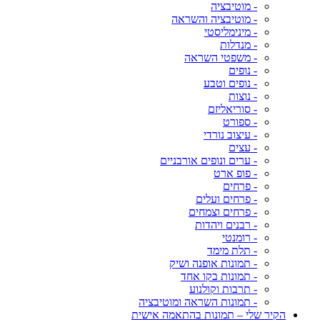
- מוטיבציה
- מוטיבציה והשראה
- מינימליסטי
- מנדלות
- משפטי השראה
- נופים
- נופים וטבע
- נוצות
- סוריאליזם
- ספורט
- עיצוב נורדי
- עצים
- ערים ונופים אורבניים
- פופ ארט
- פרחים
- פרחים ועלים
- פרחים וצמחים
- רבנים ויהדות
- רומנטי
- תלת מימד
- תמונות אופנה ושיק
- תמונות בקו אחד
- תרבות וקולנוע
- תמונות השראה ומוטיבציה
הקיר שלי – תמונות בהתאמה אישית