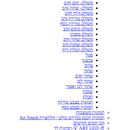
משולב- חום וזהב
משולב- שחור-זהב
משולב-ורוד וזהב
משולב-טורקיז-זהב
משולב-טורקיז-כסף
משולב-כתום-זהב
משולב-ססגוני
משולב-שחור-זהב
משולב-שמנת-זהב
משולב-תכלת ורוד
סגול
צבעוני
צהוב
שחור
שחור וזהב
שחור לבן
שחור לבן ואפור
שמנת
תכלת
תמונות בצבע טורקיז
תמונות בצבע כסף
תמונות מעוצבות
תמונות קנבס במרקם בולט | קולקציית Art Touch
הכי חמים וחדשים
🎨 ART LED 💡-תמונות לד