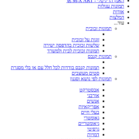
האמן הדיגיטלי - M-X ART 🚀
תמונות עגולות
אודות
המלצות
עוד...
תמונות זכוכית
זוגות על זכוכית
שלשות זכוכית בהדפסה ישירה
תמונות זכוכית לבית ולמשרד
תמונות קנבס
תמונות קנבס בודדות לכל חלל עם או בלי מסגרת
סטים מעוצבים
תמונות לפי נושא וסגנון
אבסטרקט
אורבני
אנשים
אפריקאיות
בעלי חיים
גאומטרי
גיאומטריים
גרפיטי
דמויות