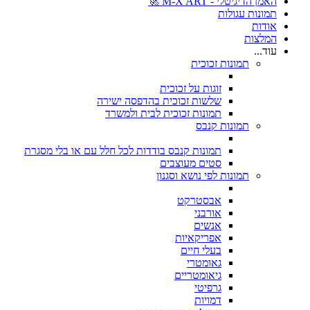
האמן הדיגיטלי - M-X ART 🚀
תמונות עגולות
אודות
המלצות
עוד...
תמונות זכוכית
זוגות על זכוכית
שלשות זכוכית בהדפסה ישירה
תמונות זכוכית לבית ולמשרד
תמונות קנבס
תמונות קנבס בודדות לכל חלל עם או בלי מסגרת
סטים מעוצבים
תמונות לפי נושא וסגנון
אבסטרקט
אורבני
אנשים
אפריקאיות
בעלי חיים
גאומטרי
גיאומטריים
גרפיטי
דמויות