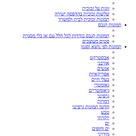
זוגות על זכוכית
שלשות זכוכית בהדפסה ישירה
תמונות זכוכית לבית ולמשרד
תמונות קנבס
תמונות קנבס בודדות לכל חלל עם או בלי מסגרת
סטים מעוצבים
תמונות לפי נושא וסגנון
אבסטרקט
אורבני
אנשים
אפריקאיות
בעלי חיים
גאומטרי
גיאומטריים
גרפיטי
דמויות
חדש! תמונות גרפיטי
טבע
יוקרתי
ים
ים וחופים
מודרני