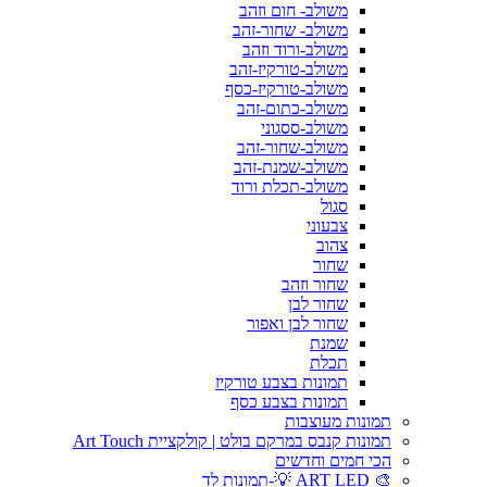
משולב- חום וזהב
משולב- שחור-זהב
משולב-ורוד וזהב
משולב-טורקיז-זהב
משולב-טורקיז-כסף
משולב-כתום-זהב
משולב-ססגוני
משולב-שחור-זהב
משולב-שמנת-זהב
משולב-תכלת ורוד
סגול
צבעוני
צהוב
שחור
שחור וזהב
שחור לבן
שחור לבן ואפור
שמנת
תכלת
תמונות בצבע טורקיז
תמונות בצבע כסף
תמונות מעוצבות
תמונות קנבס במרקם בולט | קולקציית Art Touch
הכי חמים וחדשים
🎨 ART LED 💡-תמונות לד