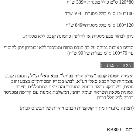
80*120 ס"מ כולל מסגרת =339 ש"ח
100*150 ס"מ כולל מסגרת =599 ש"ח
120*180 ס"מ כולל מסגרת=849 ש"ח
ניתן לבחור צבע מסגרת או לחלופין כתמונת קנבס ללא מסגרת.
הדפס באיכות גבוהה על בד קנבס מתוח וממוסגר ללא זכוכית(ניתן להוסיף
עד 70*100 ס"מ בעלות של 99 ש"ח)
תיאור התמונה :
היצירה
תמונת קנבס "
צדיק הדור בכותל" בבא סאלי
זצ"ל ,
תמונת קנבס
עוצמתית של הבבא סאלי זיע"א, לבוש בבגדיו המסורתיים בצבע זהוב
חמים, כשברקע נראה הכותל המערבי וההמונים המתפללים. יצירה
אמונית מלאה השראה ועומק רוחני, המשלבת אמנות עם קדושה ומכניסה
ברכה לכל חלל בבית.
(תמונה בלעדית מתוך קולקציית רבנים ויהדות של תכשיט לבית)
דגם:
RB8001