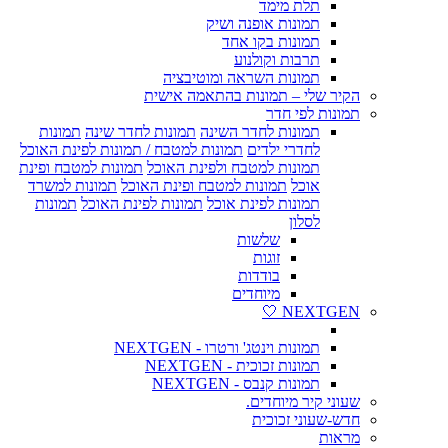
תלת מימד
תמונות אופנה ושיק
תמונות בקו אחד
תרבות וקולנוע
תמונות השראה ומוטיבציה
הקיר שלי – תמונות בהתאמה אישית
תמונות לפי חדר
תמונות לחדר השינה
תמונות לחדר שינה
תמונות
לחדרי ילדים
תמונות למטבח / תמונות לפינת האוכל
תמונות למטבח ולפינת האוכל
תמונות למטבח ופינת
אוכל
תמונות למטבח ופינת האוכל
תמונות למשרד
תמונות לפינת אוכל
תמונות לפינת האוכל
תמונות
לסלון
שלשות
זוגות
בודדות
מיוחדים
NEXTGEN 🤍
תמונות וינטג' ורטרו - NEXTGEN
תמונות זכוכית - NEXTGEN
תמונות קנבס - NEXTGEN
שעוני קיר מיוחדים.
חדש-שעוני זכוכית
מראות