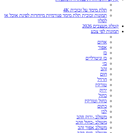
תלת מימד על זכוכית 4K
תמונות זכוכית תלת מימד פנורמיות מיוחדות לפינת אוכל או
לסלון
קטלוג מעצבים 2026
תמונות לפי צבע
אדום
אפור
בז
בז וניטרליים
בז׳
זהב
חום
חרדל
טורקיז
ירוק
כחול
כחול וטורקיז
כתום
לבן
משולב -ירוק וזהב
משולב -כחול וזהב
משולב אפור זהב
משולב- חום וזהב