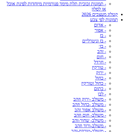
- תמונות זכוכית תלת מימד פנורמיות מיוחדות לפינת אוכל
או לסלון
קטלוג מעצבים 2026
תמונות לפי צבע
- אדום
- אפור
- בז
- בז וניטרליים
- בז׳
- זהב
- חום
- חרדל
- טורקיז
- ירוק
- כחול
- כחול וטורקיז
- כתום
- לבן
- משולב -ירוק וזהב
- משולב -כחול וזהב
- משולב אפור זהב
- משולב- חום וזהב
- משולב- שחור-זהב
- משולב-ורוד וזהב
- משולב-טורקיז-זהב