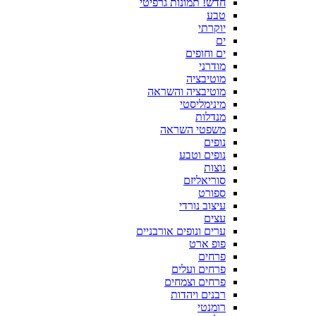
חדש! תמונות גרפיטי
טבע
יוקרתי
ים
ים וחופים
מודרני
מוטיבציה
מוטיבציה והשראה
מינימליסטי
מנדלות
משפטי השראה
נופים
נופים וטבע
נוצות
סוריאליזם
ספורט
עיצוב נורדי
עצים
ערים ונופים אורבניים
פופ ארט
פרחים
פרחים ועלים
פרחים וצמחים
רבנים ויהדות
רומנטי