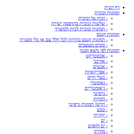
דף הבית
תמונות זכוכית
- זוגות על זכוכית
- שלשות זכוכית בהדפסה ישירה
- תמונות זכוכית לבית ולמשרד
תמונות קנבס
- תמונות קנבס בודדות לכל חלל עם או בלי מסגרת
- סטים מעוצבים
תמונות לפי נושא וסגנון
- אבסטרקט
- אורבני
- אנשים
- אפריקאיות
- בעלי חיים
- גאומטרי
- גיאומטריים
- גרפיטי
- דמויות
- חדש! תמונות גרפיטי
- טבע
- יוקרתי
- ים
- ים וחופים
- מודרני