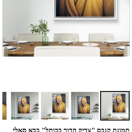
תמונת קנבס "צדיק הדור בכותל" בבא סאלי