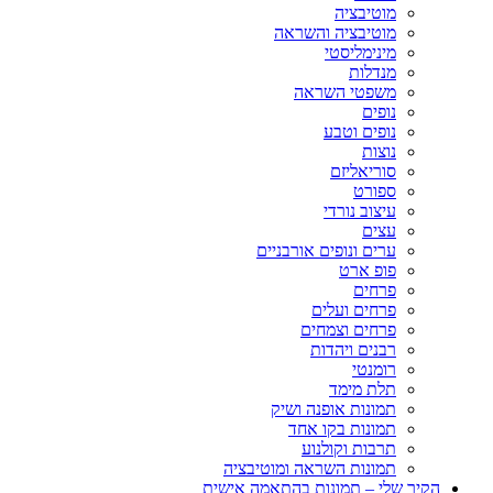
מוטיבציה
מוטיבציה והשראה
מינימליסטי
מנדלות
משפטי השראה
נופים
נופים וטבע
נוצות
סוריאליזם
ספורט
עיצוב נורדי
עצים
ערים ונופים אורבניים
פופ ארט
פרחים
פרחים ועלים
פרחים וצמחים
רבנים ויהדות
רומנטי
תלת מימד
תמונות אופנה ושיק
תמונות בקו אחד
תרבות וקולנוע
תמונות השראה ומוטיבציה
הקיר שלי – תמונות בהתאמה אישית