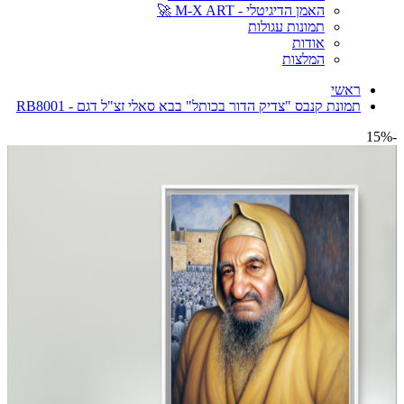
האמן הדיגיטלי - M-X ART 🚀
תמונות עגולות
אודות
המלצות
ראשי
תמונת קנבס "צדיק הדור בכותל" בבא סאלי זצ"ל דגם - RB8001
-15%