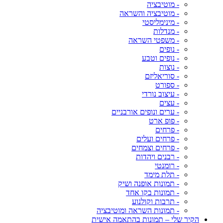
- מוטיבציה
- מוטיבציה והשראה
- מינימליסטי
- מנדלות
- משפטי השראה
- נופים
- נופים וטבע
- נוצות
- סוריאליזם
- ספורט
- עיצוב נורדי
- עצים
- ערים ונופים אורבניים
- פופ ארט
- פרחים
- פרחים ועלים
- פרחים וצמחים
- רבנים ויהדות
- רומנטי
- תלת מימד
- תמונות אופנה ושיק
- תמונות בקו אחד
- תרבות וקולנוע
- תמונות השראה ומוטיבציה
הקיר שלי – תמונות בהתאמה אישית