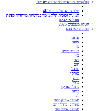
קולקציות מיוחדות במהדורה מוגבלת
תלת מימד על זכוכית 4K
תמונות זכוכית תלת מימד פנורמיות מיוחדות לפינת
אוכל או לסלון
קטלוג מעצבים 2026
תמונות לפי צבע
אדום
אפור
בז
בז וניטרליים
בז׳
זהב
חום
חרדל
טורקיז
ירוק
כחול
כחול וטורקיז
כתום
לבן
משולב -ירוק וזהב
משולב -כחול וזהב
משולב אפור זהב