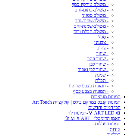
- משולב-טורקיז-כסף
- משולב-כתום-זהב
- משולב-ססגוני
- משולב-שחור-זהב
- משולב-שמנת-זהב
- משולב-תכלת ורוד
- סגול
- צבעוני
- צהוב
- שחור
- שחור וזהב
- שחור לבן
- שחור לבן ואפור
- שמנת
- תכלת
- תמונות בצבע טורקיז
- תמונות בצבע כסף
תמונות מעוצבות
תמונות קנבס במרקם בולט | קולקציית Art Touch
הכי חמים וחדשים
🎨 ART LED 💡-תמונות לד
האמן הדיגיטלי - M-X ART 🚀
תמונות עגולות
אודות
המלצות