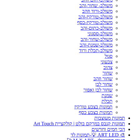
משולב- שחור-זהב
משולב-ורוד וזהב
משולב-טורקיז-זהב
משולב-טורקיז-כסף
משולב-כתום-זהב
משולב-ססגוני
משולב-שחור-זהב
משולב-שמנת-זהב
משולב-תכלת ורוד
סגול
צבעוני
צהוב
שחור
שחור וזהב
שחור לבן
שחור לבן ואפור
שמנת
תכלת
תמונות בצבע טורקיז
תמונות בצבע כסף
תמונות מעוצבות
תמונות קנבס במרקם בולט | קולקציית Art Touch
הכי חמים וחדשים
🎨 ART LED 💡-תמונות לד