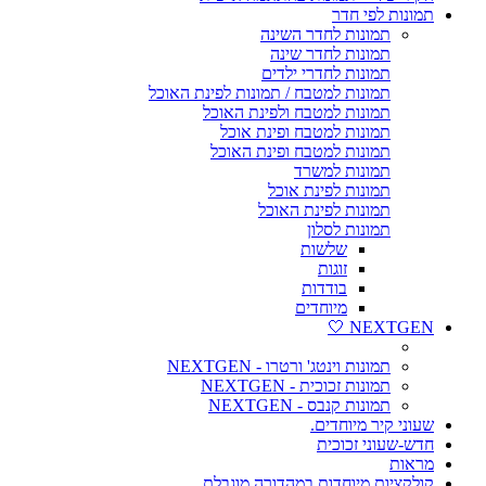
תמונות לפי חדר
תמונות לחדר השינה
תמונות לחדר שינה
תמונות לחדרי ילדים
תמונות למטבח / תמונות לפינת האוכל
תמונות למטבח ולפינת האוכל
תמונות למטבח ופינת אוכל
תמונות למטבח ופינת האוכל
תמונות למשרד
תמונות לפינת אוכל
תמונות לפינת האוכל
תמונות לסלון
שלשות
זוגות
בודדות
מיוחדים
NEXTGEN 🤍
תמונות וינטג' ורטרו - NEXTGEN
תמונות זכוכית - NEXTGEN
תמונות קנבס - NEXTGEN
שעוני קיר מיוחדים.
חדש-שעוני זכוכית
מראות
קולקציות מיוחדות במהדורה מוגבלת