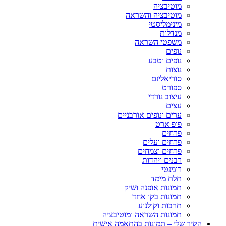
מוטיבציה
מוטיבציה והשראה
מינימליסטי
מנדלות
משפטי השראה
נופים
נופים וטבע
נוצות
סוריאליזם
ספורט
עיצוב נורדי
עצים
ערים ונופים אורבניים
פופ ארט
פרחים
פרחים ועלים
פרחים וצמחים
רבנים ויהדות
רומנטי
תלת מימד
תמונות אופנה ושיק
תמונות בקו אחד
תרבות וקולנוע
תמונות השראה ומוטיבציה
הקיר שלי – תמונות בהתאמה אישית