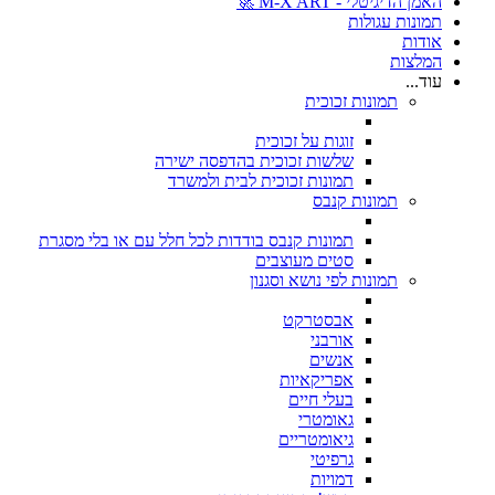
האמן הדיגיטלי - M-X ART 🚀
תמונות עגולות
אודות
המלצות
עוד...
תמונות זכוכית
זוגות על זכוכית
שלשות זכוכית בהדפסה ישירה
תמונות זכוכית לבית ולמשרד
תמונות קנבס
תמונות קנבס בודדות לכל חלל עם או בלי מסגרת
סטים מעוצבים
תמונות לפי נושא וסגנון
אבסטרקט
אורבני
אנשים
אפריקאיות
בעלי חיים
גאומטרי
גיאומטריים
גרפיטי
דמויות