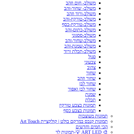
משולב- חום וזהב
משולב- שחור-זהב
משולב-ורוד וזהב
משולב-טורקיז-זהב
משולב-טורקיז-כסף
משולב-כתום-זהב
משולב-ססגוני
משולב-שחור-זהב
משולב-שמנת-זהב
משולב-תכלת ורוד
סגול
צבעוני
צהוב
שחור
שחור וזהב
שחור לבן
שחור לבן ואפור
שמנת
תכלת
תמונות בצבע טורקיז
תמונות בצבע כסף
תמונות מעוצבות
תמונות קנבס במרקם בולט | קולקציית Art Touch
הכי חמים וחדשים
🎨 ART LED 💡-תמונות לד