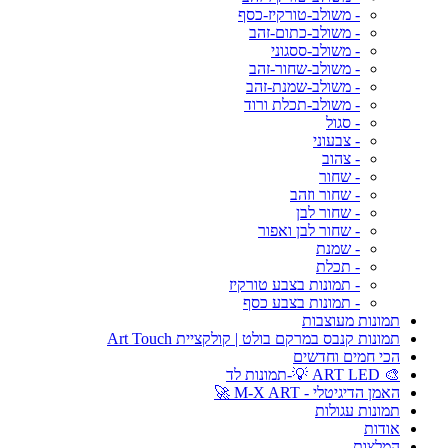
- משולב-טורקיז-כסף
- משולב-כתום-זהב
- משולב-ססגוני
- משולב-שחור-זהב
- משולב-שמנת-זהב
- משולב-תכלת ורוד
- סגול
- צבעוני
- צהוב
- שחור
- שחור וזהב
- שחור לבן
- שחור לבן ואפור
- שמנת
- תכלת
- תמונות בצבע טורקיז
- תמונות בצבע כסף
תמונות מעוצבות
תמונות קנבס במרקם בולט | קולקציית Art Touch
הכי חמים וחדשים
🎨 ART LED 💡-תמונות לד
האמן הדיגיטלי - M-X ART 🚀
תמונות עגולות
אודות
המלצות