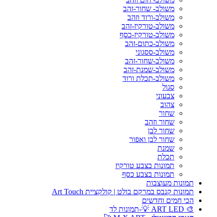
משולב- שחור-זהב
משולב-ורוד וזהב
משולב-טורקיז-זהב
משולב-טורקיז-כסף
משולב-כתום-זהב
משולב-ססגוני
משולב-שחור-זהב
משולב-שמנת-זהב
משולב-תכלת ורוד
סגול
צבעוני
צהוב
שחור
שחור וזהב
שחור לבן
שחור לבן ואפור
שמנת
תכלת
תמונות בצבע טורקיז
תמונות בצבע כסף
תמונות מעוצבות
תמונות קנבס במרקם בולט | קולקציית Art Touch
הכי חמים וחדשים
🎨 ART LED 💡-תמונות לד