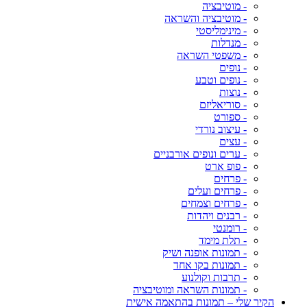
- מוטיבציה
- מוטיבציה והשראה
- מינימליסטי
- מנדלות
- משפטי השראה
- נופים
- נופים וטבע
- נוצות
- סוריאליזם
- ספורט
- עיצוב נורדי
- עצים
- ערים ונופים אורבניים
- פופ ארט
- פרחים
- פרחים ועלים
- פרחים וצמחים
- רבנים ויהדות
- רומנטי
- תלת מימד
- תמונות אופנה ושיק
- תמונות בקו אחד
- תרבות וקולנוע
- תמונות השראה ומוטיבציה
הקיר שלי – תמונות בהתאמה אישית