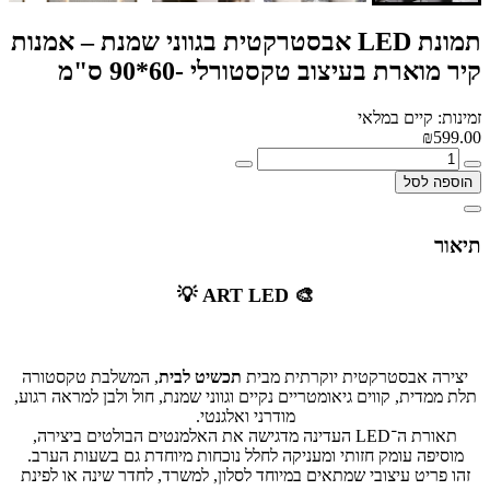
תמונת LED אבסטרקטית בגווני שמנת – אמנות
קיר מוארת בעיצוב טקסטורלי -60*90 ס"מ
זמינות: קיים במלאי
₪599.00
הוספה לסל
תיאור
🎨 ART LED 💡
יצירה אבסטרקטית יוקרתית מבית
תכשיט לבית
, המשלבת טקסטורה
תלת ממדית, קווים גיאומטריים נקיים וגווני שמנת, חול ולבן למראה רגוע,
מודרני ואלגנטי.
תאורת ה־LED העדינה מדגישה את האלמנטים הבולטים ביצירה,
מוסיפה עומק חזותי ומעניקה לחלל נוכחות מיוחדת גם בשעות הערב.
זהו פריט עיצובי שמתאים במיוחד לסלון, למשרד, לחדר שינה או לפינת