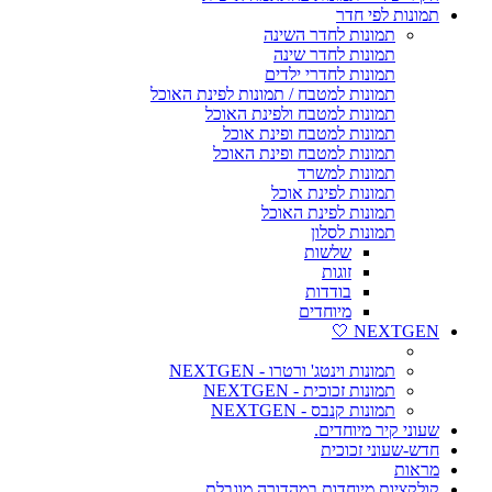
תמונות לפי חדר
תמונות לחדר השינה
תמונות לחדר שינה
תמונות לחדרי ילדים
תמונות למטבח / תמונות לפינת האוכל
תמונות למטבח ולפינת האוכל
תמונות למטבח ופינת אוכל
תמונות למטבח ופינת האוכל
תמונות למשרד
תמונות לפינת אוכל
תמונות לפינת האוכל
תמונות לסלון
שלשות
זוגות
בודדות
מיוחדים
NEXTGEN 🤍
תמונות וינטג' ורטרו - NEXTGEN
תמונות זכוכית - NEXTGEN
תמונות קנבס - NEXTGEN
שעוני קיר מיוחדים.
חדש-שעוני זכוכית
מראות
קולקציות מיוחדות במהדורה מוגבלת