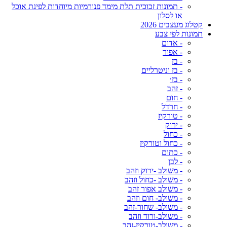
- תמונות זכוכית תלת מימד פנורמיות מיוחדות לפינת אוכל
או לסלון
קטלוג מעצבים 2026
תמונות לפי צבע
- אדום
- אפור
- בז
- בז וניטרליים
- בז׳
- זהב
- חום
- חרדל
- טורקיז
- ירוק
- כחול
- כחול וטורקיז
- כתום
- לבן
- משולב -ירוק וזהב
- משולב -כחול וזהב
- משולב אפור זהב
- משולב- חום וזהב
- משולב- שחור-זהב
- משולב-ורוד וזהב
- משולב-טורקיז-זהב