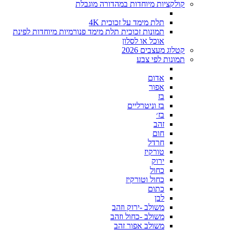
קולקציות מיוחדות במהדורה מוגבלת
תלת מימד על זכוכית 4K
תמונות זכוכית תלת מימד פנורמיות מיוחדות לפינת
אוכל או לסלון
קטלוג מעצבים 2026
תמונות לפי צבע
אדום
אפור
בז
בז וניטרליים
בז׳
זהב
חום
חרדל
טורקיז
ירוק
כחול
כחול וטורקיז
כתום
לבן
משולב -ירוק וזהב
משולב -כחול וזהב
משולב אפור זהב