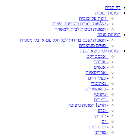
דף הבית
תמונות זכוכית
- זוגות על זכוכית
- שלשות זכוכית בהדפסה ישירה
- תמונות זכוכית לבית ולמשרד
תמונות קנבס
- תמונות קנבס בודדות לכל חלל עם או בלי מסגרת
- סטים מעוצבים
תמונות לפי נושא וסגנון
- אבסטרקט
- אורבני
- אנשים
- אפריקאיות
- בעלי חיים
- גאומטרי
- גיאומטריים
- גרפיטי
- דמויות
- חדש! תמונות גרפיטי
- טבע
- יוקרתי
- ים
- ים וחופים
- מודרני