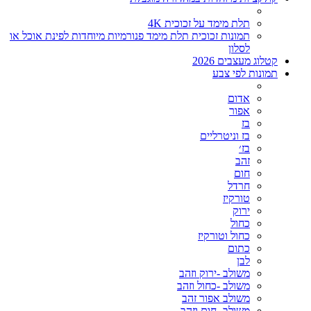
תלת מימד על זכוכית 4K
תמונות זכוכית תלת מימד פנורמיות מיוחדות לפינת אוכל או
לסלון
קטלוג מעצבים 2026
תמונות לפי צבע
אדום
אפור
בז
בז וניטרליים
בז׳
זהב
חום
חרדל
טורקיז
ירוק
כחול
כחול וטורקיז
כתום
לבן
משולב -ירוק וזהב
משולב -כחול וזהב
משולב אפור זהב
משולב- חום וזהב