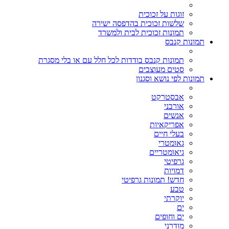
זוגות על זכוכית
שלשות זכוכית בהדפסה ישירה
תמונות זכוכית לבית ולמשרד
תמונות קנבס
תמונות קנבס בודדות לכל חלל עם או בלי מסגרת
סטים מעוצבים
תמונות לפי נושא וסגנון
אבסטרקט
אורבני
אנשים
אפריקאיות
בעלי חיים
גאומטרי
גיאומטריים
גרפיטי
דמויות
חדש! תמונות גרפיטי
טבע
יוקרתי
ים
ים וחופים
מודרני