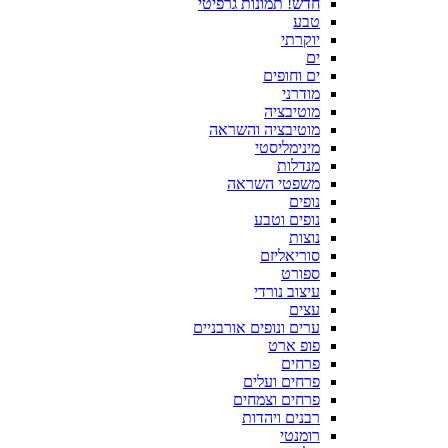
חדש! תמונות גרפיטי
טבע
יוקרתי
ים
ים וחופים
מודרני
מוטיבציה
מוטיבציה והשראה
מינימליסטי
מנדלות
משפטי השראה
נופים
נופים וטבע
נוצות
סוריאליזם
ספורט
עיצוב נורדי
עצים
ערים ונופים אורבניים
פופ ארט
פרחים
פרחים ועלים
פרחים וצמחים
רבנים ויהדות
רומנטי