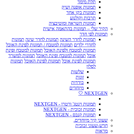
תלת מימד
תמונות אופנה ושיק
תמונות בקו אחד
תרבות וקולנוע
תמונות השראה ומוטיבציה
הקיר שלי – תמונות בהתאמה אישית
תמונות לפי חדר
תמונות לחדר השינה
תמונות לחדר שינה
תמונות
לחדרי ילדים
תמונות למטבח / תמונות לפינת האוכל
תמונות למטבח ולפינת האוכל
תמונות למטבח ופינת
אוכל
תמונות למטבח ופינת האוכל
תמונות למשרד
תמונות לפינת אוכל
תמונות לפינת האוכל
תמונות
לסלון
שלשות
זוגות
בודדות
מיוחדים
NEXTGEN 🤍
תמונות וינטג' ורטרו - NEXTGEN
תמונות זכוכית - NEXTGEN
תמונות קנבס - NEXTGEN
שעוני קיר מיוחדים.
חדש-שעוני זכוכית
מראות