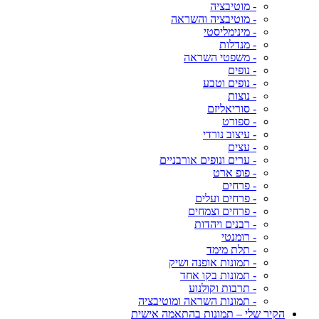
- מוטיבציה
- מוטיבציה והשראה
- מינימליסטי
- מנדלות
- משפטי השראה
- נופים
- נופים וטבע
- נוצות
- סוריאליזם
- ספורט
- עיצוב נורדי
- עצים
- ערים ונופים אורבניים
- פופ ארט
- פרחים
- פרחים ועלים
- פרחים וצמחים
- רבנים ויהדות
- רומנטי
- תלת מימד
- תמונות אופנה ושיק
- תמונות בקו אחד
- תרבות וקולנוע
- תמונות השראה ומוטיבציה
הקיר שלי – תמונות בהתאמה אישית