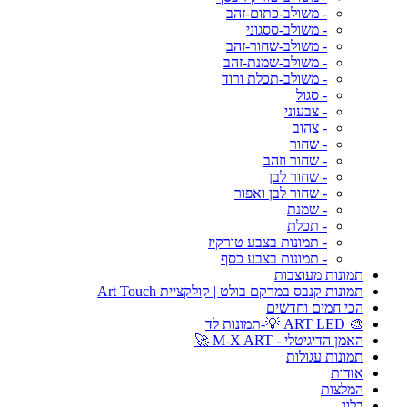
- משולב-כתום-זהב
- משולב-ססגוני
- משולב-שחור-זהב
- משולב-שמנת-זהב
- משולב-תכלת ורוד
- סגול
- צבעוני
- צהוב
- שחור
- שחור וזהב
- שחור לבן
- שחור לבן ואפור
- שמנת
- תכלת
- תמונות בצבע טורקיז
- תמונות בצבע כסף
תמונות מעוצבות
תמונות קנבס במרקם בולט | קולקציית Art Touch
הכי חמים וחדשים
🎨 ART LED 💡-תמונות לד
האמן הדיגיטלי - M-X ART 🚀
תמונות עגולות
אודות
המלצות
בלוג