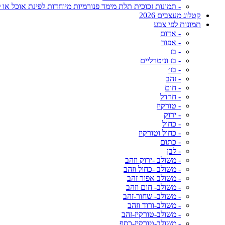
- תמונות זכוכית תלת מימד פנורמיות מיוחדות לפינת אוכל או ל
קטלוג מעצבים 2026
תמונות לפי צבע
- אדום
- אפור
- בז
- בז וניטרליים
- בז׳
- זהב
- חום
- חרדל
- טורקיז
- ירוק
- כחול
- כחול וטורקיז
- כתום
- לבן
- משולב -ירוק וזהב
- משולב -כחול וזהב
- משולב אפור זהב
- משולב- חום וזהב
- משולב- שחור-זהב
- משולב-ורוד וזהב
- משולב-טורקיז-זהב
- משולב-טורקיז-כסף