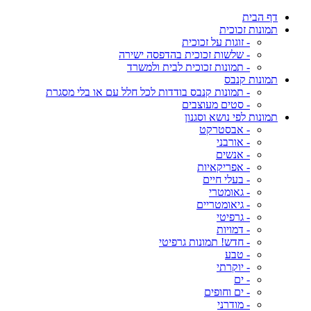
דף הבית
תמונות זכוכית
- זוגות על זכוכית
- שלשות זכוכית בהדפסה ישירה
- תמונות זכוכית לבית ולמשרד
תמונות קנבס
- תמונות קנבס בודדות לכל חלל עם או בלי מסגרת
- סטים מעוצבים
תמונות לפי נושא וסגנון
- אבסטרקט
- אורבני
- אנשים
- אפריקאיות
- בעלי חיים
- גאומטרי
- גיאומטריים
- גרפיטי
- דמויות
- חדש! תמונות גרפיטי
- טבע
- יוקרתי
- ים
- ים וחופים
- מודרני