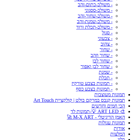
- משולב-כתום-זהב
- משולב-ססגוני
- משולב-שחור-זהב
- משולב-שמנת-זהב
- משולב-תכלת ורוד
- סגול
- צבעוני
- צהוב
- שחור
- שחור וזהב
- שחור לבן
- שחור לבן ואפור
- שמנת
- תכלת
- תמונות בצבע טורקיז
- תמונות בצבע כסף
תמונות מעוצבות
תמונות קנבס במרקם בולט | קולקציית Art Touch
הכי חמים וחדשים
🎨 ART LED 💡-תמונות לד
האמן הדיגיטלי - M-X ART 🚀
תמונות עגולות
אודות
המלצות
בלוג