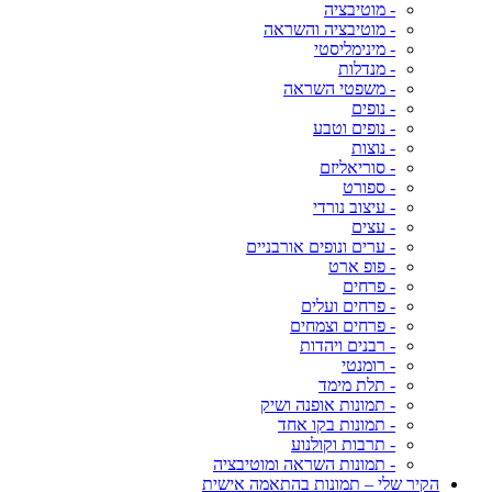
- מוטיבציה
- מוטיבציה והשראה
- מינימליסטי
- מנדלות
- משפטי השראה
- נופים
- נופים וטבע
- נוצות
- סוריאליזם
- ספורט
- עיצוב נורדי
- עצים
- ערים ונופים אורבניים
- פופ ארט
- פרחים
- פרחים ועלים
- פרחים וצמחים
- רבנים ויהדות
- רומנטי
- תלת מימד
- תמונות אופנה ושיק
- תמונות בקו אחד
- תרבות וקולנוע
- תמונות השראה ומוטיבציה
הקיר שלי – תמונות בהתאמה אישית