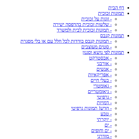
דף הבית
תמונות זכוכית
- זוגות על זכוכית
- שלשות זכוכית בהדפסה ישירה
- תמונות זכוכית לבית ולמשרד
תמונות קנבס
- תמונות קנבס בודדות לכל חלל עם או בלי מסגרת
- סטים מעוצבים
תמונות לפי נושא וסגנון
- אבסטרקט
- אורבני
- אנשים
- אפריקאיות
- בעלי חיים
- גאומטרי
- גיאומטריים
- גרפיטי
- דמויות
- חדש! תמונות גרפיטי
- טבע
- יוקרתי
- ים
- ים וחופים
- מודרני