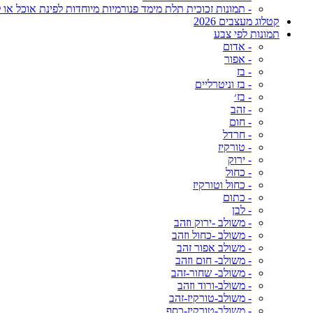
- תמונות זכוכית תלת מימד פנורמיות מיוחדות לפינת אוכל או ל
קטלוג מעצבים 2026
תמונות לפי צבע
- אדום
- אפור
- בז
- בז וניטרליים
- בז׳
- זהב
- חום
- חרדל
- טורקיז
- ירוק
- כחול
- כחול וטורקיז
- כתום
- לבן
- משולב -ירוק וזהב
- משולב -כחול וזהב
- משולב אפור זהב
- משולב- חום וזהב
- משולב- שחור-זהב
- משולב-ורוד וזהב
- משולב-טורקיז-זהב
- משולב-טורקיז-כסף