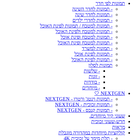
תמונות לפי חדר
- תמונות לחדר השינה
- תמונות לחדר שינה
- תמונות לחדרי ילדים
- תמונות למטבח / תמונות לפינת האוכל
- תמונות למטבח ולפינת האוכל
- תמונות למטבח ופינת אוכל
- תמונות למטבח ופינת האוכל
- תמונות למשרד
- תמונות לפינת אוכל
- תמונות לפינת האוכל
תמונות לסלון
- שלשות
- זוגות
- בודדות
- מיוחדים
NEXTGEN 🤍
- תמונות וינטג' ורטרו - NEXTGEN
- תמונות זכוכית - NEXTGEN
- תמונות קנבס - NEXTGEN
שעוני קיר מיוחדים.
חדש-שעוני זכוכית
מראות
קולקציות מיוחדות במהדורה מוגבלת
- תלת מימד על זכוכית 4K