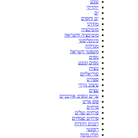
טבע
יוקרתי
ים
ים וחופים
מודרני
מוטיבציה
מוטיבציה והשראה
מינימליסטי
מנדלות
משפטי השראה
נופים
נופים וטבע
נוצות
סוריאליזם
ספורט
עיצוב נורדי
עצים
ערים ונופים אורבניים
פופ ארט
פרחים
פרחים ועלים
פרחים וצמחים
רבנים ויהדות
רומנטי
תלת מימד