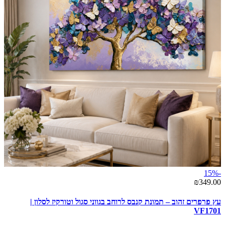
-15%
₪349.00
עץ פרפרים זהוב – תמונת קנבס לרוחב בגווני סגול וטורקיז לסלון |
VF1701