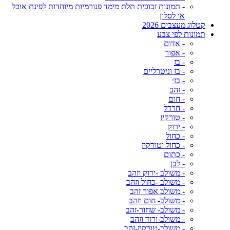
- תמונות זכוכית תלת מימד פנורמיות מיוחדות לפינת אוכל
או לסלון
קטלוג מעצבים 2026
תמונות לפי צבע
- אדום
- אפור
- בז
- בז וניטרליים
- בז׳
- זהב
- חום
- חרדל
- טורקיז
- ירוק
- כחול
- כחול וטורקיז
- כתום
- לבן
- משולב -ירוק וזהב
- משולב -כחול וזהב
- משולב אפור זהב
- משולב- חום וזהב
- משולב- שחור-זהב
- משולב-ורוד וזהב
- משולב-טורקיז-זהב