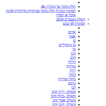
תלת מימד על זכוכית 4K
תמונות זכוכית תלת מימד פנורמיות מיוחדות לפינת
אוכל או לסלון
קטלוג מעצבים 2026
תמונות לפי צבע
אדום
אפור
בז
בז וניטרליים
בז׳
זהב
חום
חרדל
טורקיז
ירוק
כחול
כחול וטורקיז
כתום
לבן
משולב -ירוק וזהב
משולב -כחול וזהב
משולב אפור זהב
משולב- חום וזהב