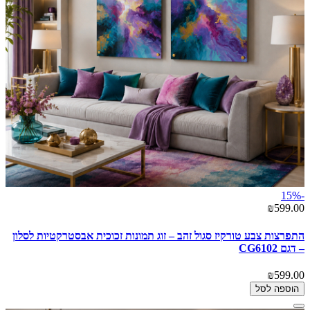
-15%
₪599.00
התפרצות צבע טורקיז סגול זהב – זוג תמונות זכוכית אבסטרקטיות לסלון
– דגם CG6102
₪599.00
הוספה לסל