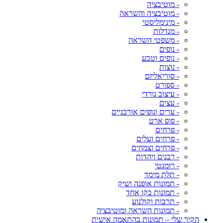
- מוטיבציה
- מוטיבציה והשראה
- מינימליסטי
- מנדלות
- משפטי השראה
- נופים
- נופים וטבע
- נוצות
- סוריאליזם
- ספורט
- עיצוב נורדי
- עצים
- ערים ונופים אורבניים
- פופ ארט
- פרחים
- פרחים ועלים
- פרחים וצמחים
- רבנים ויהדות
- רומנטי
- תלת מימד
- תמונות אופנה ושיק
- תמונות בקו אחד
- תרבות וקולנוע
- תמונות השראה ומוטיבציה
הקיר שלי – תמונות בהתאמה אישית