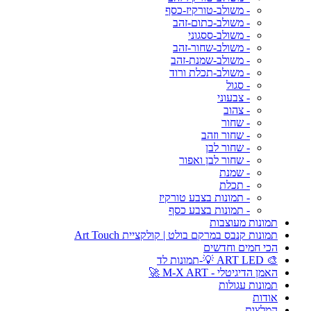
- משולב-טורקיז-כסף
- משולב-כתום-זהב
- משולב-ססגוני
- משולב-שחור-זהב
- משולב-שמנת-זהב
- משולב-תכלת ורוד
- סגול
- צבעוני
- צהוב
- שחור
- שחור וזהב
- שחור לבן
- שחור לבן ואפור
- שמנת
- תכלת
- תמונות בצבע טורקיז
- תמונות בצבע כסף
תמונות מעוצבות
תמונות קנבס במרקם בולט | קולקציית Art Touch
הכי חמים וחדשים
🎨 ART LED 💡-תמונות לד
האמן הדיגיטלי - M-X ART 🚀
תמונות עגולות
אודות
המלצות