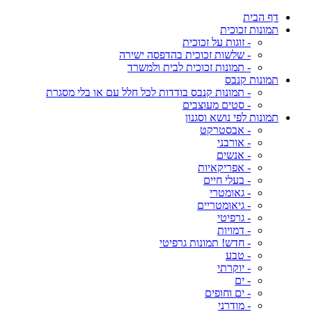
דף הבית
תמונות זכוכית
- זוגות על זכוכית
- שלשות זכוכית בהדפסה ישירה
- תמונות זכוכית לבית ולמשרד
תמונות קנבס
- תמונות קנבס בודדות לכל חלל עם או בלי מסגרת
- סטים מעוצבים
תמונות לפי נושא וסגנון
- אבסטרקט
- אורבני
- אנשים
- אפריקאיות
- בעלי חיים
- גאומטרי
- גיאומטריים
- גרפיטי
- דמויות
- חדש! תמונות גרפיטי
- טבע
- יוקרתי
- ים
- ים וחופים
- מודרני