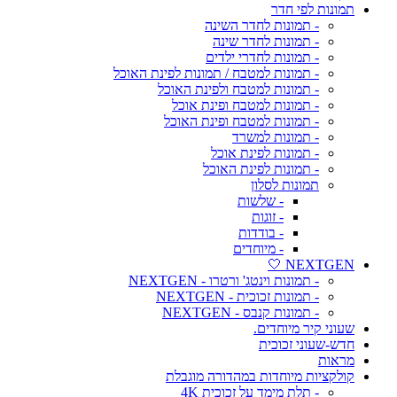
תמונות לפי חדר
- תמונות לחדר השינה
- תמונות לחדר שינה
- תמונות לחדרי ילדים
- תמונות למטבח / תמונות לפינת האוכל
- תמונות למטבח ולפינת האוכל
- תמונות למטבח ופינת אוכל
- תמונות למטבח ופינת האוכל
- תמונות למשרד
- תמונות לפינת אוכל
- תמונות לפינת האוכל
תמונות לסלון
- שלשות
- זוגות
- בודדות
- מיוחדים
NEXTGEN 🤍
- תמונות וינטג' ורטרו - NEXTGEN
- תמונות זכוכית - NEXTGEN
- תמונות קנבס - NEXTGEN
שעוני קיר מיוחדים.
חדש-שעוני זכוכית
מראות
קולקציות מיוחדות במהדורה מוגבלת
- תלת מימד על זכוכית 4K