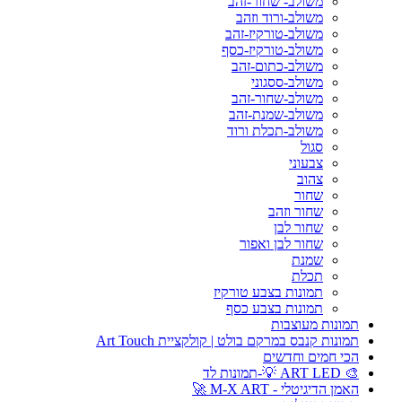
משולב- שחור-זהב
משולב-ורוד וזהב
משולב-טורקיז-זהב
משולב-טורקיז-כסף
משולב-כתום-זהב
משולב-ססגוני
משולב-שחור-זהב
משולב-שמנת-זהב
משולב-תכלת ורוד
סגול
צבעוני
צהוב
שחור
שחור וזהב
שחור לבן
שחור לבן ואפור
שמנת
תכלת
תמונות בצבע טורקיז
תמונות בצבע כסף
תמונות מעוצבות
תמונות קנבס במרקם בולט | קולקציית Art Touch
הכי חמים וחדשים
🎨 ART LED 💡-תמונות לד
האמן הדיגיטלי - M-X ART 🚀