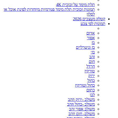
תלת מימד על זכוכית 4K
תמונות זכוכית תלת מימד פנורמיות מיוחדות לפינת אוכל או
לסלון
קטלוג מעצבים 2026
תמונות לפי צבע
אדום
אפור
בז
בז וניטרליים
בז׳
זהב
חום
חרדל
טורקיז
ירוק
כחול
כחול וטורקיז
כתום
לבן
משולב -ירוק וזהב
משולב -כחול וזהב
משולב אפור זהב
משולב- חום וזהב