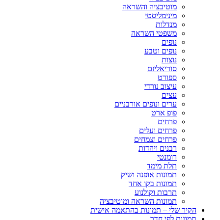
מוטיבציה והשראה
מינימליסטי
מנדלות
משפטי השראה
נופים
נופים וטבע
נוצות
סוריאליזם
ספורט
עיצוב נורדי
עצים
ערים ונופים אורבניים
פופ ארט
פרחים
פרחים ועלים
פרחים וצמחים
רבנים ויהדות
רומנטי
תלת מימד
תמונות אופנה ושיק
תמונות בקו אחד
תרבות וקולנוע
תמונות השראה ומוטיבציה
הקיר שלי – תמונות בהתאמה אישית
תמונות לפי חדר