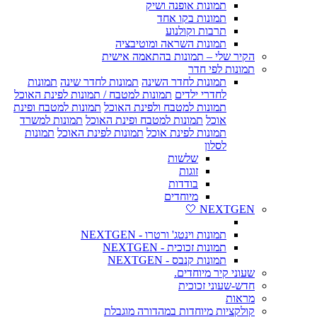
תמונות אופנה ושיק
תמונות בקו אחד
תרבות וקולנוע
תמונות השראה ומוטיבציה
הקיר שלי – תמונות בהתאמה אישית
תמונות לפי חדר
תמונות לחדר השינה
תמונות לחדר שינה
תמונות
לחדרי ילדים
תמונות למטבח / תמונות לפינת האוכל
תמונות למטבח ולפינת האוכל
תמונות למטבח ופינת
אוכל
תמונות למטבח ופינת האוכל
תמונות למשרד
תמונות לפינת אוכל
תמונות לפינת האוכל
תמונות
לסלון
שלשות
זוגות
בודדות
מיוחדים
NEXTGEN 🤍
תמונות וינטג' ורטרו - NEXTGEN
תמונות זכוכית - NEXTGEN
תמונות קנבס - NEXTGEN
שעוני קיר מיוחדים.
חדש-שעוני זכוכית
מראות
קולקציות מיוחדות במהדורה מוגבלת