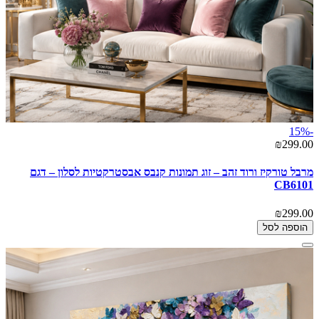
-15%
₪299.00
מרבל טורקיז ורוד זהב – זוג תמונות קנבס אבסטרקטיות לסלון – דגם
CB6101
₪299.00
הוספה לסל