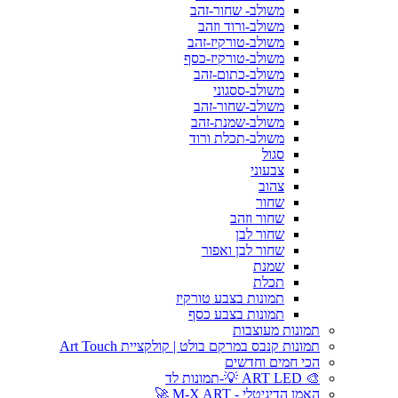
משולב- שחור-זהב
משולב-ורוד וזהב
משולב-טורקיז-זהב
משולב-טורקיז-כסף
משולב-כתום-זהב
משולב-ססגוני
משולב-שחור-זהב
משולב-שמנת-זהב
משולב-תכלת ורוד
סגול
צבעוני
צהוב
שחור
שחור וזהב
שחור לבן
שחור לבן ואפור
שמנת
תכלת
תמונות בצבע טורקיז
תמונות בצבע כסף
תמונות מעוצבות
תמונות קנבס במרקם בולט | קולקציית Art Touch
הכי חמים וחדשים
🎨 ART LED 💡-תמונות לד
האמן הדיגיטלי - M-X ART 🚀