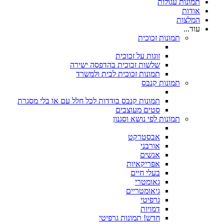
תמונות עגולות
אודות
המלצות
עוד...
תמונות זכוכית
זוגות על זכוכית
שלשות זכוכית בהדפסה ישירה
תמונות זכוכית לבית ולמשרד
תמונות קנבס
תמונות קנבס בודדות לכל חלל עם או בלי מסגרת
סטים מעוצבים
תמונות לפי נושא וסגנון
אבסטרקט
אורבני
אנשים
אפריקאיות
בעלי חיים
גאומטרי
גיאומטריים
גרפיטי
דמויות
חדש! תמונות גרפיטי