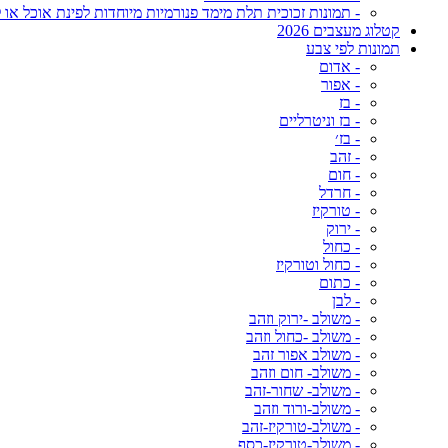
- תמונות זכוכית תלת מימד פנורמיות מיוחדות לפינת אוכל או ל
קטלוג מעצבים 2026
תמונות לפי צבע
- אדום
- אפור
- בז
- בז וניטרליים
- בז׳
- זהב
- חום
- חרדל
- טורקיז
- ירוק
- כחול
- כחול וטורקיז
- כתום
- לבן
- משולב -ירוק וזהב
- משולב -כחול וזהב
- משולב אפור זהב
- משולב- חום וזהב
- משולב- שחור-זהב
- משולב-ורוד וזהב
- משולב-טורקיז-זהב
- משולב-טורקיז-כסף