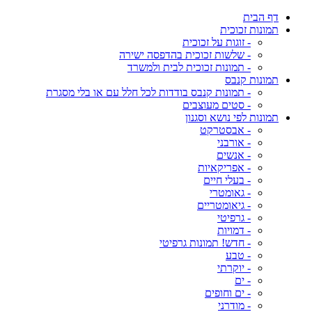
דף הבית
תמונות זכוכית
- זוגות על זכוכית
- שלשות זכוכית בהדפסה ישירה
- תמונות זכוכית לבית ולמשרד
תמונות קנבס
- תמונות קנבס בודדות לכל חלל עם או בלי מסגרת
- סטים מעוצבים
תמונות לפי נושא וסגנון
- אבסטרקט
- אורבני
- אנשים
- אפריקאיות
- בעלי חיים
- גאומטרי
- גיאומטריים
- גרפיטי
- דמויות
- חדש! תמונות גרפיטי
- טבע
- יוקרתי
- ים
- ים וחופים
- מודרני