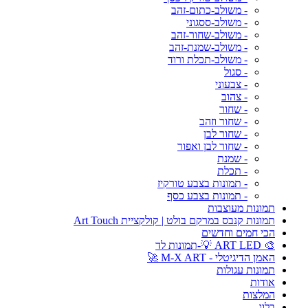
- משולב-כתום-זהב
- משולב-ססגוני
- משולב-שחור-זהב
- משולב-שמנת-זהב
- משולב-תכלת ורוד
- סגול
- צבעוני
- צהוב
- שחור
- שחור וזהב
- שחור לבן
- שחור לבן ואפור
- שמנת
- תכלת
- תמונות בצבע טורקיז
- תמונות בצבע כסף
תמונות מעוצבות
תמונות קנבס במרקם בולט | קולקציית Art Touch
הכי חמים וחדשים
🎨 ART LED 💡-תמונות לד
האמן הדיגיטלי - M-X ART 🚀
תמונות עגולות
אודות
המלצות
בלוג