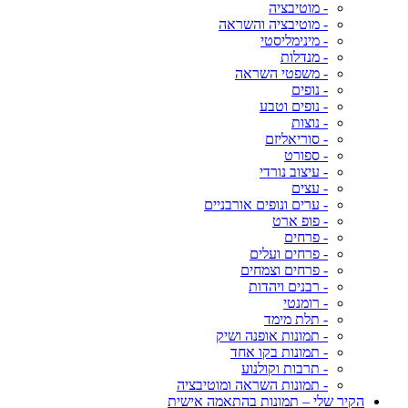
- מוטיבציה
- מוטיבציה והשראה
- מינימליסטי
- מנדלות
- משפטי השראה
- נופים
- נופים וטבע
- נוצות
- סוריאליזם
- ספורט
- עיצוב נורדי
- עצים
- ערים ונופים אורבניים
- פופ ארט
- פרחים
- פרחים ועלים
- פרחים וצמחים
- רבנים ויהדות
- רומנטי
- תלת מימד
- תמונות אופנה ושיק
- תמונות בקו אחד
- תרבות וקולנוע
- תמונות השראה ומוטיבציה
הקיר שלי – תמונות בהתאמה אישית