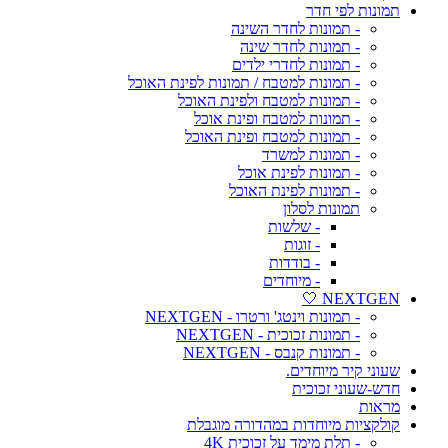
תמונות לפי חדר
- תמונות לחדר השינה
- תמונות לחדר שינה
- תמונות לחדרי ילדים
- תמונות למטבח / תמונות לפינת האוכל
- תמונות למטבח ולפינת האוכל
- תמונות למטבח ופינת אוכל
- תמונות למטבח ופינת האוכל
- תמונות למשרד
- תמונות לפינת אוכל
- תמונות לפינת האוכל
תמונות לסלון
- שלשות
- זוגות
- בודדות
- מיוחדים
NEXTGEN 🤍
- תמונות וינטג' ורטרו - NEXTGEN
- תמונות זכוכית - NEXTGEN
- תמונות קנבס - NEXTGEN
שעוני קיר מיוחדים.
חדש-שעוני זכוכית
מראות
קולקציות מיוחדות במהדורה מוגבלת
- תלת מימד על זכוכית 4K