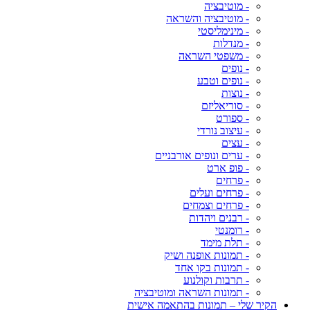
- מוטיבציה
- מוטיבציה והשראה
- מינימליסטי
- מנדלות
- משפטי השראה
- נופים
- נופים וטבע
- נוצות
- סוריאליזם
- ספורט
- עיצוב נורדי
- עצים
- ערים ונופים אורבניים
- פופ ארט
- פרחים
- פרחים ועלים
- פרחים וצמחים
- רבנים ויהדות
- רומנטי
- תלת מימד
- תמונות אופנה ושיק
- תמונות בקו אחד
- תרבות וקולנוע
- תמונות השראה ומוטיבציה
הקיר שלי – תמונות בהתאמה אישית