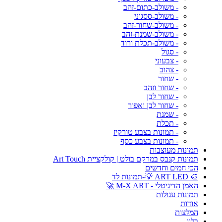
- משולב-כתום-זהב
- משולב-ססגוני
- משולב-שחור-זהב
- משולב-שמנת-זהב
- משולב-תכלת ורוד
- סגול
- צבעוני
- צהוב
- שחור
- שחור וזהב
- שחור לבן
- שחור לבן ואפור
- שמנת
- תכלת
- תמונות בצבע טורקיז
- תמונות בצבע כסף
תמונות מעוצבות
תמונות קנבס במרקם בולט | קולקציית Art Touch
הכי חמים וחדשים
🎨 ART LED 💡-תמונות לד
האמן הדיגיטלי - M-X ART 🚀
תמונות עגולות
אודות
המלצות
בלוג