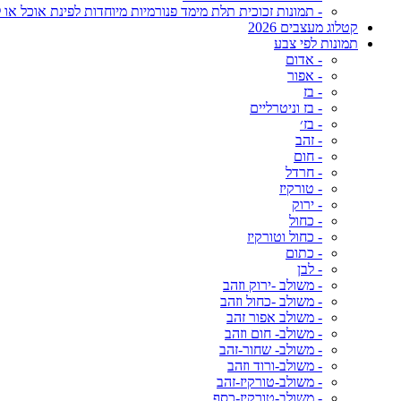
- תמונות זכוכית תלת מימד פנורמיות מיוחדות לפינת אוכל או ל
קטלוג מעצבים 2026
תמונות לפי צבע
- אדום
- אפור
- בז
- בז וניטרליים
- בז׳
- זהב
- חום
- חרדל
- טורקיז
- ירוק
- כחול
- כחול וטורקיז
- כתום
- לבן
- משולב -ירוק וזהב
- משולב -כחול וזהב
- משולב אפור זהב
- משולב- חום וזהב
- משולב- שחור-זהב
- משולב-ורוד וזהב
- משולב-טורקיז-זהב
- משולב-טורקיז-כסף