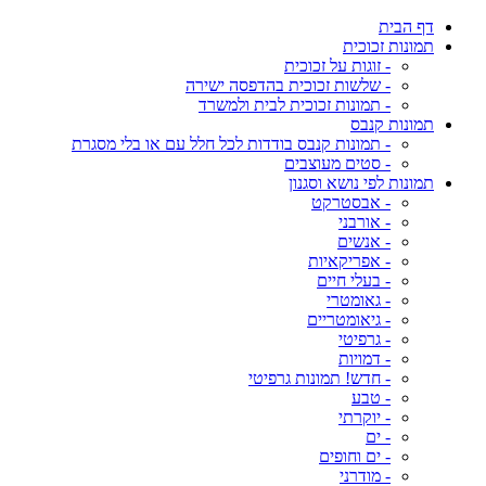
דף הבית
תמונות זכוכית
- זוגות על זכוכית
- שלשות זכוכית בהדפסה ישירה
- תמונות זכוכית לבית ולמשרד
תמונות קנבס
- תמונות קנבס בודדות לכל חלל עם או בלי מסגרת
- סטים מעוצבים
תמונות לפי נושא וסגנון
- אבסטרקט
- אורבני
- אנשים
- אפריקאיות
- בעלי חיים
- גאומטרי
- גיאומטריים
- גרפיטי
- דמויות
- חדש! תמונות גרפיטי
- טבע
- יוקרתי
- ים
- ים וחופים
- מודרני