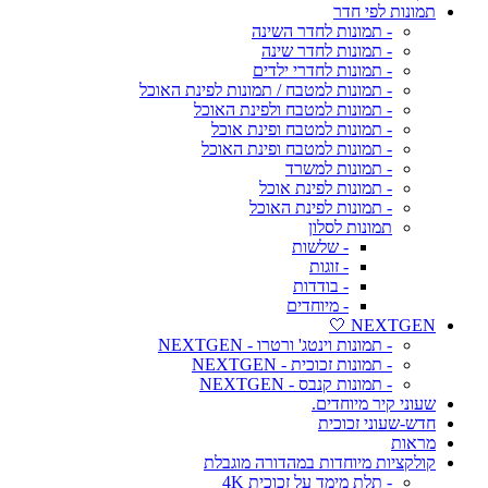
תמונות לפי חדר
- תמונות לחדר השינה
- תמונות לחדר שינה
- תמונות לחדרי ילדים
- תמונות למטבח / תמונות לפינת האוכל
- תמונות למטבח ולפינת האוכל
- תמונות למטבח ופינת אוכל
- תמונות למטבח ופינת האוכל
- תמונות למשרד
- תמונות לפינת אוכל
- תמונות לפינת האוכל
תמונות לסלון
- שלשות
- זוגות
- בודדות
- מיוחדים
NEXTGEN 🤍
- תמונות וינטג' ורטרו - NEXTGEN
- תמונות זכוכית - NEXTGEN
- תמונות קנבס - NEXTGEN
שעוני קיר מיוחדים.
חדש-שעוני זכוכית
מראות
קולקציות מיוחדות במהדורה מוגבלת
- תלת מימד על זכוכית 4K