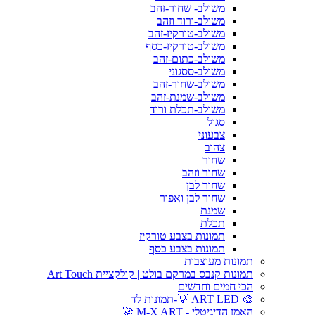
משולב- שחור-זהב
משולב-ורוד וזהב
משולב-טורקיז-זהב
משולב-טורקיז-כסף
משולב-כתום-זהב
משולב-ססגוני
משולב-שחור-זהב
משולב-שמנת-זהב
משולב-תכלת ורוד
סגול
צבעוני
צהוב
שחור
שחור וזהב
שחור לבן
שחור לבן ואפור
שמנת
תכלת
תמונות בצבע טורקיז
תמונות בצבע כסף
תמונות מעוצבות
תמונות קנבס במרקם בולט | קולקציית Art Touch
הכי חמים וחדשים
🎨 ART LED 💡-תמונות לד
האמן הדיגיטלי - M-X ART 🚀