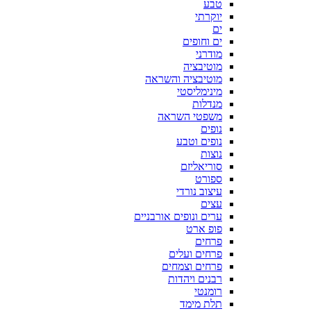
טבע
יוקרתי
ים
ים וחופים
מודרני
מוטיבציה
מוטיבציה והשראה
מינימליסטי
מנדלות
משפטי השראה
נופים
נופים וטבע
נוצות
סוריאליזם
ספורט
עיצוב נורדי
עצים
ערים ונופים אורבניים
פופ ארט
פרחים
פרחים ועלים
פרחים וצמחים
רבנים ויהדות
רומנטי
תלת מימד