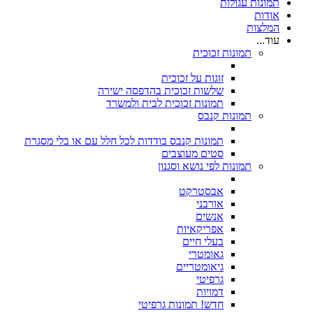
תמונות עגולות
אודות
המלצות
עוד...
תמונות זכוכית
זוגות על זכוכית
שלשות זכוכית בהדפסה ישירה
תמונות זכוכית לבית ולמשרד
תמונות קנבס
תמונות קנבס בודדות לכל חלל עם או בלי מסגרת
סטים מעוצבים
תמונות לפי נושא וסגנון
אבסטרקט
אורבני
אנשים
אפריקאיות
בעלי חיים
גאומטרי
גיאומטריים
גרפיטי
דמויות
חדש! תמונות גרפיטי