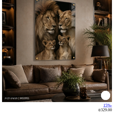
-15%
₪329.00