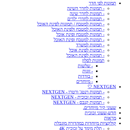
תמונות לפי חדר
- תמונות לחדר השינה
- תמונות לחדר שינה
- תמונות לחדרי ילדים
- תמונות למטבח / תמונות לפינת האוכל
- תמונות למטבח ולפינת האוכל
- תמונות למטבח ופינת אוכל
- תמונות למטבח ופינת האוכל
- תמונות למשרד
- תמונות לפינת אוכל
- תמונות לפינת האוכל
תמונות לסלון
- שלשות
- זוגות
- בודדות
- מיוחדים
NEXTGEN 🤍
- תמונות וינטג' ורטרו - NEXTGEN
- תמונות זכוכית - NEXTGEN
- תמונות קנבס - NEXTGEN
שעוני קיר מיוחדים.
חדש-שעוני זכוכית
מראות
קולקציות מיוחדות במהדורה מוגבלת
- תלת מימד על זכוכית 4K