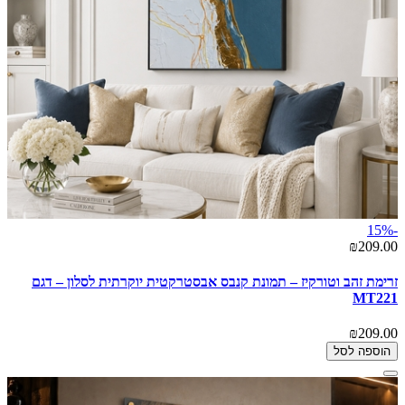
-15%
₪209.00
זרימת זהב וטורקיז – תמונת קנבס אבסטרקטית יוקרתית לסלון – דגם
MT221
₪209.00
הוספה לסל