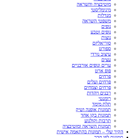
מוטיבציה והשראה
מינימליסטי
מנדלות
משפטי השראה
נופים
נופים וטבע
נוצות
סוריאליזם
ספורט
עיצוב נורדי
עצים
ערים ונופים אורבניים
פופ ארט
פרחים
פרחים ועלים
פרחים וצמחים
רבנים ויהדות
רומנטי
תלת מימד
תמונות אופנה ושיק
תמונות בקו אחד
תרבות וקולנוע
תמונות השראה ומוטיבציה
הקיר שלי – תמונות בהתאמה אישית
תמונות לפי חדר