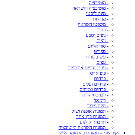
- מוטיבציה
- מוטיבציה והשראה
- מינימליסטי
- מנדלות
- משפטי השראה
- נופים
- נופים וטבע
- נוצות
- סוריאליזם
- ספורט
- עיצוב נורדי
- עצים
- ערים ונופים אורבניים
- פופ ארט
- פרחים
- פרחים ועלים
- פרחים וצמחים
- רבנים ויהדות
- רומנטי
- תלת מימד
- תמונות אופנה ושיק
- תמונות בקו אחד
- תרבות וקולנוע
- תמונות השראה ומוטיבציה
הקיר שלי – תמונות בהתאמה אישית