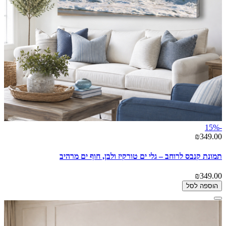
-15%
₪349.00
תמונת קנבס לרוחב – גלי ים טורקיז ולבן, חוף ים מרהיב
₪349.00
הוספה לסל