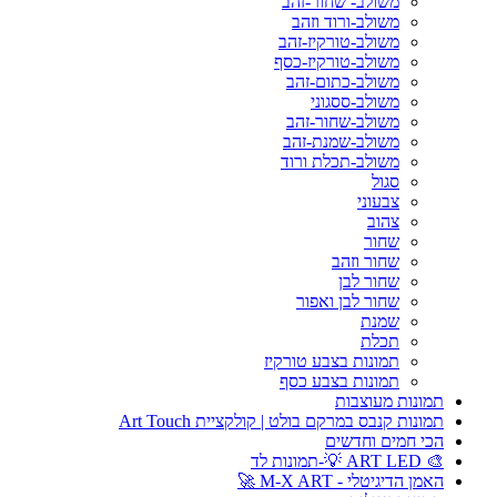
משולב- שחור-זהב
משולב-ורוד וזהב
משולב-טורקיז-זהב
משולב-טורקיז-כסף
משולב-כתום-זהב
משולב-ססגוני
משולב-שחור-זהב
משולב-שמנת-זהב
משולב-תכלת ורוד
סגול
צבעוני
צהוב
שחור
שחור וזהב
שחור לבן
שחור לבן ואפור
שמנת
תכלת
תמונות בצבע טורקיז
תמונות בצבע כסף
תמונות מעוצבות
תמונות קנבס במרקם בולט | קולקציית Art Touch
הכי חמים וחדשים
🎨 ART LED 💡-תמונות לד
האמן הדיגיטלי - M-X ART 🚀