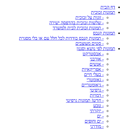
דף הבית
תמונות זכוכית
- זוגות על זכוכית
- שלשות זכוכית בהדפסה ישירה
- תמונות זכוכית לבית ולמשרד
תמונות קנבס
- תמונות קנבס בודדות לכל חלל עם או בלי מסגרת
- סטים מעוצבים
תמונות לפי נושא וסגנון
- אבסטרקט
- אורבני
- אנשים
- אפריקאיות
- בעלי חיים
- גאומטרי
- גיאומטריים
- גרפיטי
- דמויות
- חדש! תמונות גרפיטי
- טבע
- יוקרתי
- ים
- ים וחופים
- מודרני