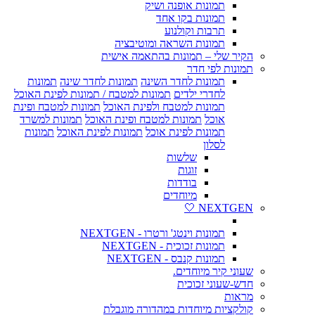
תמונות אופנה ושיק
תמונות בקו אחד
תרבות וקולנוע
תמונות השראה ומוטיבציה
הקיר שלי – תמונות בהתאמה אישית
תמונות לפי חדר
תמונות לחדר השינה
תמונות לחדר שינה
תמונות
לחדרי ילדים
תמונות למטבח / תמונות לפינת האוכל
תמונות למטבח ולפינת האוכל
תמונות למטבח ופינת
אוכל
תמונות למטבח ופינת האוכל
תמונות למשרד
תמונות לפינת אוכל
תמונות לפינת האוכל
תמונות
לסלון
שלשות
זוגות
בודדות
מיוחדים
NEXTGEN 🤍
תמונות וינטג' ורטרו - NEXTGEN
תמונות זכוכית - NEXTGEN
תמונות קנבס - NEXTGEN
שעוני קיר מיוחדים.
חדש-שעוני זכוכית
מראות
קולקציות מיוחדות במהדורה מוגבלת