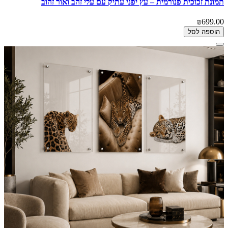
תמונת זכוכית פנורמית – עץ יפני עתיק עם עלי זהב ואור זהוב
₪699.00
הוספה לסל