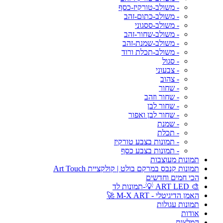
- משולב-טורקיז-כסף
- משולב-כתום-זהב
- משולב-ססגוני
- משולב-שחור-זהב
- משולב-שמנת-זהב
- משולב-תכלת ורוד
- סגול
- צבעוני
- צהוב
- שחור
- שחור וזהב
- שחור לבן
- שחור לבן ואפור
- שמנת
- תכלת
- תמונות בצבע טורקיז
- תמונות בצבע כסף
תמונות מעוצבות
תמונות קנבס במרקם בולט | קולקציית Art Touch
הכי חמים וחדשים
🎨 ART LED 💡-תמונות לד
האמן הדיגיטלי - M-X ART 🚀
תמונות עגולות
אודות
המלצות