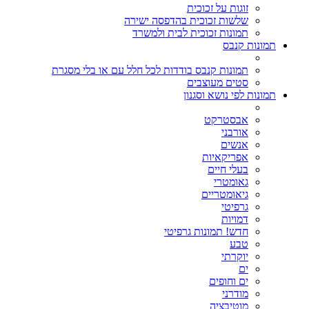
זוגות על זכוכית
שלשות זכוכית בהדפסה ישירה
תמונות זכוכית לבית ולמשרד
תמונות קנבס
תמונות קנבס בודדות לכל חלל עם או בלי מסגרת
סטים מעוצבים
תמונות לפי נושא וסגנון
אבסטרקט
אורבני
אנשים
אפריקאיות
בעלי חיים
גאומטרי
גיאומטריים
גרפיטי
דמויות
חדש! תמונות גרפיטי
טבע
יוקרתי
ים
ים וחופים
מודרני
מוטיבציה