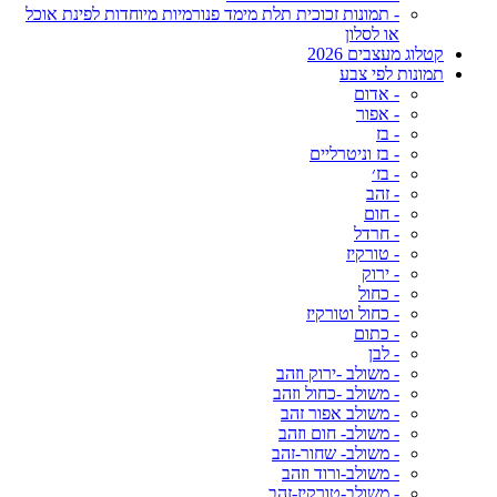
- תמונות זכוכית תלת מימד פנורמיות מיוחדות לפינת אוכל
או לסלון
קטלוג מעצבים 2026
תמונות לפי צבע
- אדום
- אפור
- בז
- בז וניטרליים
- בז׳
- זהב
- חום
- חרדל
- טורקיז
- ירוק
- כחול
- כחול וטורקיז
- כתום
- לבן
- משולב -ירוק וזהב
- משולב -כחול וזהב
- משולב אפור זהב
- משולב- חום וזהב
- משולב- שחור-זהב
- משולב-ורוד וזהב
- משולב-טורקיז-זהב