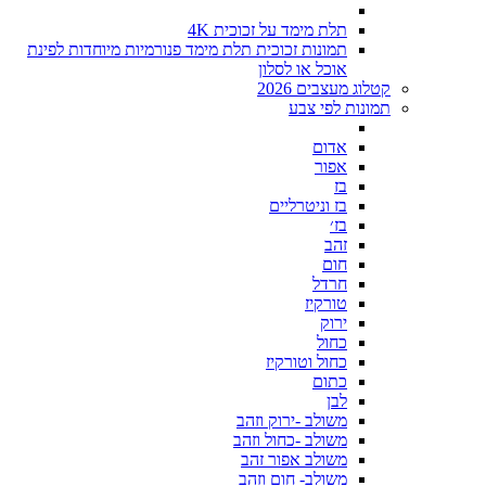
תלת מימד על זכוכית 4K
תמונות זכוכית תלת מימד פנורמיות מיוחדות לפינת
אוכל או לסלון
קטלוג מעצבים 2026
תמונות לפי צבע
אדום
אפור
בז
בז וניטרליים
בז׳
זהב
חום
חרדל
טורקיז
ירוק
כחול
כחול וטורקיז
כתום
לבן
משולב -ירוק וזהב
משולב -כחול וזהב
משולב אפור זהב
משולב- חום וזהב