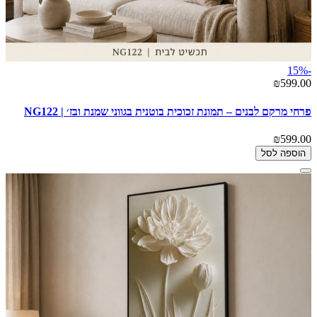
-15%
₪599.00
פרחי מרקם לבנים – תמונת זכוכית בוטנית בגווני שמנת ובז׳ | NG122
₪599.00
הוספה לסל