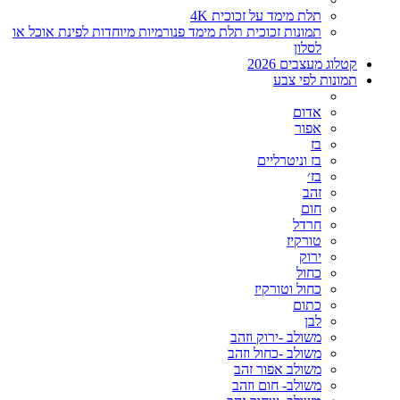
תלת מימד על זכוכית 4K
תמונות זכוכית תלת מימד פנורמיות מיוחדות לפינת אוכל או
לסלון
קטלוג מעצבים 2026
תמונות לפי צבע
אדום
אפור
בז
בז וניטרליים
בז׳
זהב
חום
חרדל
טורקיז
ירוק
כחול
כחול וטורקיז
כתום
לבן
משולב -ירוק וזהב
משולב -כחול וזהב
משולב אפור זהב
משולב- חום וזהב