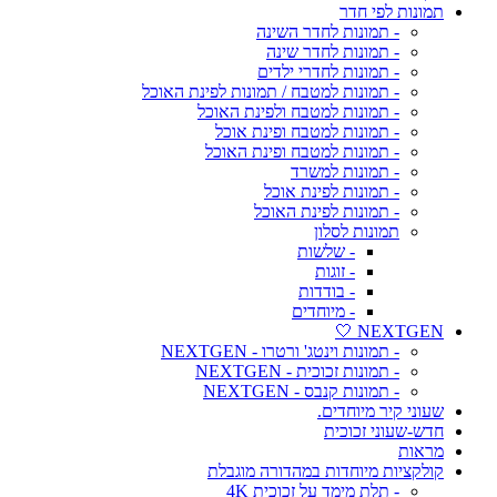
תמונות לפי חדר
- תמונות לחדר השינה
- תמונות לחדר שינה
- תמונות לחדרי ילדים
- תמונות למטבח / תמונות לפינת האוכל
- תמונות למטבח ולפינת האוכל
- תמונות למטבח ופינת אוכל
- תמונות למטבח ופינת האוכל
- תמונות למשרד
- תמונות לפינת אוכל
- תמונות לפינת האוכל
תמונות לסלון
- שלשות
- זוגות
- בודדות
- מיוחדים
NEXTGEN 🤍
- תמונות וינטג' ורטרו - NEXTGEN
- תמונות זכוכית - NEXTGEN
- תמונות קנבס - NEXTGEN
שעוני קיר מיוחדים.
חדש-שעוני זכוכית
מראות
קולקציות מיוחדות במהדורה מוגבלת
- תלת מימד על זכוכית 4K