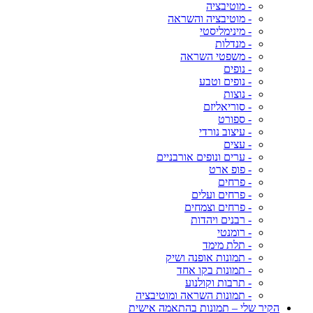
- מוטיבציה
- מוטיבציה והשראה
- מינימליסטי
- מנדלות
- משפטי השראה
- נופים
- נופים וטבע
- נוצות
- סוריאליזם
- ספורט
- עיצוב נורדי
- עצים
- ערים ונופים אורבניים
- פופ ארט
- פרחים
- פרחים ועלים
- פרחים וצמחים
- רבנים ויהדות
- רומנטי
- תלת מימד
- תמונות אופנה ושיק
- תמונות בקו אחד
- תרבות וקולנוע
- תמונות השראה ומוטיבציה
הקיר שלי – תמונות בהתאמה אישית