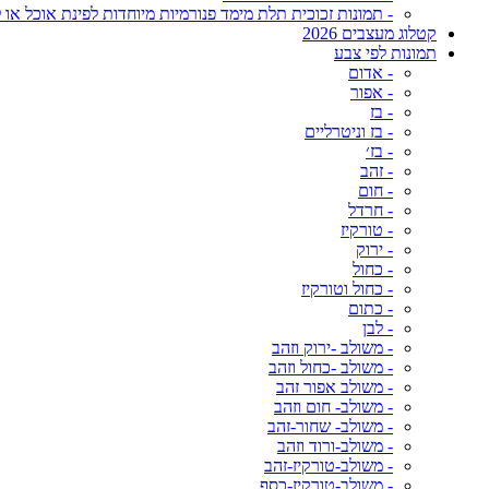
- תמונות זכוכית תלת מימד פנורמיות מיוחדות לפינת אוכל או ל
קטלוג מעצבים 2026
תמונות לפי צבע
- אדום
- אפור
- בז
- בז וניטרליים
- בז׳
- זהב
- חום
- חרדל
- טורקיז
- ירוק
- כחול
- כחול וטורקיז
- כתום
- לבן
- משולב -ירוק וזהב
- משולב -כחול וזהב
- משולב אפור זהב
- משולב- חום וזהב
- משולב- שחור-זהב
- משולב-ורוד וזהב
- משולב-טורקיז-זהב
- משולב-טורקיז-כסף