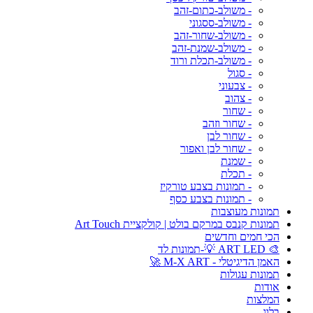
- משולב-כתום-זהב
- משולב-ססגוני
- משולב-שחור-זהב
- משולב-שמנת-זהב
- משולב-תכלת ורוד
- סגול
- צבעוני
- צהוב
- שחור
- שחור וזהב
- שחור לבן
- שחור לבן ואפור
- שמנת
- תכלת
- תמונות בצבע טורקיז
- תמונות בצבע כסף
תמונות מעוצבות
תמונות קנבס במרקם בולט | קולקציית Art Touch
הכי חמים וחדשים
🎨 ART LED 💡-תמונות לד
האמן הדיגיטלי - M-X ART 🚀
תמונות עגולות
אודות
המלצות
בלוג