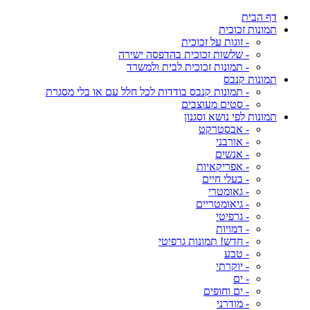
דף הבית
תמונות זכוכית
- זוגות על זכוכית
- שלשות זכוכית בהדפסה ישירה
- תמונות זכוכית לבית ולמשרד
תמונות קנבס
- תמונות קנבס בודדות לכל חלל עם או בלי מסגרת
- סטים מעוצבים
תמונות לפי נושא וסגנון
- אבסטרקט
- אורבני
- אנשים
- אפריקאיות
- בעלי חיים
- גאומטרי
- גיאומטריים
- גרפיטי
- דמויות
- חדש! תמונות גרפיטי
- טבע
- יוקרתי
- ים
- ים וחופים
- מודרני