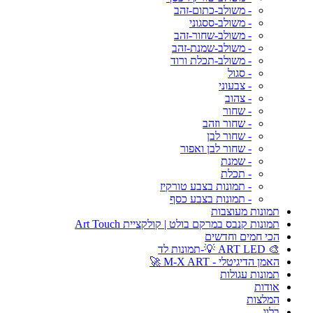
- משולב-כתום-זהב
- משולב-ססגוני
- משולב-שחור-זהב
- משולב-שמנת-זהב
- משולב-תכלת ורוד
- סגול
- צבעוני
- צהוב
- שחור
- שחור וזהב
- שחור לבן
- שחור לבן ואפור
- שמנת
- תכלת
- תמונות בצבע טורקיז
- תמונות בצבע כסף
תמונות מעוצבות
תמונות קנבס במרקם בולט | קולקציית Art Touch
הכי חמים וחדשים
🎨 ART LED 💡-תמונות לד
האמן הדיגיטלי - M-X ART 🚀
תמונות עגולות
אודות
המלצות
בלוג