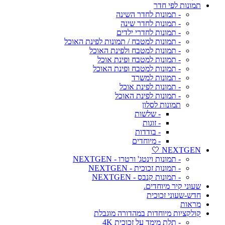
תמונות לפי חדר
- תמונות לחדר השינה
- תמונות לחדר שינה
- תמונות לחדרי ילדים
- תמונות למטבח / תמונות לפינת האוכל
- תמונות למטבח ולפינת האוכל
- תמונות למטבח ופינת אוכל
- תמונות למטבח ופינת האוכל
- תמונות למשרד
- תמונות לפינת אוכל
- תמונות לפינת האוכל
תמונות לסלון
- שלשות
- זוגות
- בודדות
- מיוחדים
NEXTGEN 🤍
- תמונות וינטג' ורטרו - NEXTGEN
- תמונות זכוכית - NEXTGEN
- תמונות קנבס - NEXTGEN
שעוני קיר מיוחדים.
חדש-שעוני זכוכית
מראות
קולקציות מיוחדות במהדורה מוגבלת
- תלת מימד על זכוכית 4K