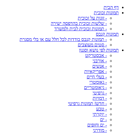
דף הבית
תמונות זכוכית
- זוגות על זכוכית
- שלשות זכוכית בהדפסה ישירה
- תמונות זכוכית לבית ולמשרד
תמונות קנבס
- תמונות קנבס בודדות לכל חלל עם או בלי מסגרת
- סטים מעוצבים
תמונות לפי נושא וסגנון
- אבסטרקט
- אורבני
- אנשים
- אפריקאיות
- בעלי חיים
- גאומטרי
- גיאומטריים
- גרפיטי
- דמויות
- חדש! תמונות גרפיטי
- טבע
- יוקרתי
- ים
- ים וחופים
- מודרני