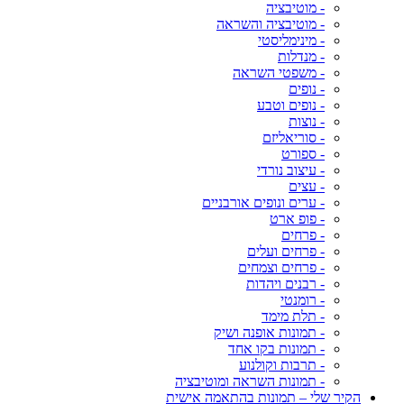
- מוטיבציה
- מוטיבציה והשראה
- מינימליסטי
- מנדלות
- משפטי השראה
- נופים
- נופים וטבע
- נוצות
- סוריאליזם
- ספורט
- עיצוב נורדי
- עצים
- ערים ונופים אורבניים
- פופ ארט
- פרחים
- פרחים ועלים
- פרחים וצמחים
- רבנים ויהדות
- רומנטי
- תלת מימד
- תמונות אופנה ושיק
- תמונות בקו אחד
- תרבות וקולנוע
- תמונות השראה ומוטיבציה
הקיר שלי – תמונות בהתאמה אישית