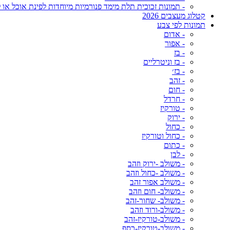
- תמונות זכוכית תלת מימד פנורמיות מיוחדות לפינת אוכל או ל
קטלוג מעצבים 2026
תמונות לפי צבע
- אדום
- אפור
- בז
- בז וניטרליים
- בז׳
- זהב
- חום
- חרדל
- טורקיז
- ירוק
- כחול
- כחול וטורקיז
- כתום
- לבן
- משולב -ירוק וזהב
- משולב -כחול וזהב
- משולב אפור זהב
- משולב- חום וזהב
- משולב- שחור-זהב
- משולב-ורוד וזהב
- משולב-טורקיז-זהב
- משולב-טורקיז-כסף