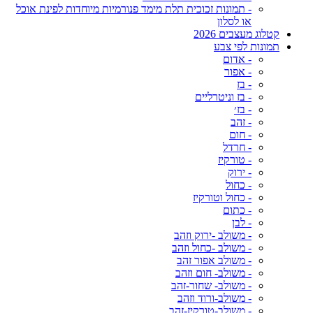
- תמונות זכוכית תלת מימד פנורמיות מיוחדות לפינת אוכל
או לסלון
קטלוג מעצבים 2026
תמונות לפי צבע
- אדום
- אפור
- בז
- בז וניטרליים
- בז׳
- זהב
- חום
- חרדל
- טורקיז
- ירוק
- כחול
- כחול וטורקיז
- כתום
- לבן
- משולב -ירוק וזהב
- משולב -כחול וזהב
- משולב אפור זהב
- משולב- חום וזהב
- משולב- שחור-זהב
- משולב-ורוד וזהב
- משולב-טורקיז-זהב