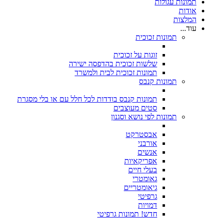
תמונות עגולות
אודות
המלצות
עוד...
תמונות זכוכית
זוגות על זכוכית
שלשות זכוכית בהדפסה ישירה
תמונות זכוכית לבית ולמשרד
תמונות קנבס
תמונות קנבס בודדות לכל חלל עם או בלי מסגרת
סטים מעוצבים
תמונות לפי נושא וסגנון
אבסטרקט
אורבני
אנשים
אפריקאיות
בעלי חיים
גאומטרי
גיאומטריים
גרפיטי
דמויות
חדש! תמונות גרפיטי