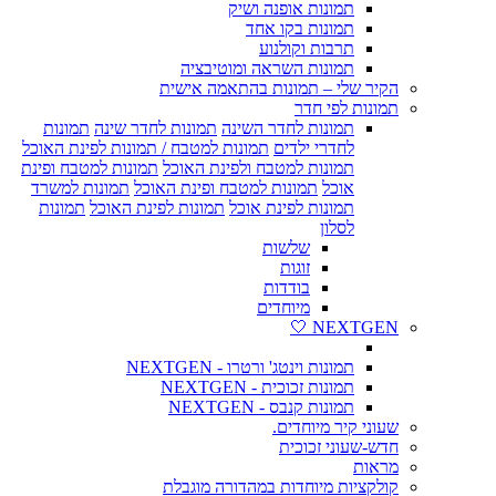
תמונות אופנה ושיק
תמונות בקו אחד
תרבות וקולנוע
תמונות השראה ומוטיבציה
הקיר שלי – תמונות בהתאמה אישית
תמונות לפי חדר
תמונות לחדר השינה
תמונות לחדר שינה
תמונות
לחדרי ילדים
תמונות למטבח / תמונות לפינת האוכל
תמונות למטבח ולפינת האוכל
תמונות למטבח ופינת
אוכל
תמונות למטבח ופינת האוכל
תמונות למשרד
תמונות לפינת אוכל
תמונות לפינת האוכל
תמונות
לסלון
שלשות
זוגות
בודדות
מיוחדים
NEXTGEN 🤍
תמונות וינטג' ורטרו - NEXTGEN
תמונות זכוכית - NEXTGEN
תמונות קנבס - NEXTGEN
שעוני קיר מיוחדים.
חדש-שעוני זכוכית
מראות
קולקציות מיוחדות במהדורה מוגבלת