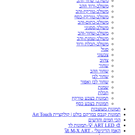
משולב- שחור-זהב
משולב-ורוד וזהב
משולב-טורקיז-זהב
משולב-טורקיז-כסף
משולב-כתום-זהב
משולב-ססגוני
משולב-שחור-זהב
משולב-שמנת-זהב
משולב-תכלת ורוד
סגול
צבעוני
צהוב
שחור
שחור וזהב
שחור לבן
שחור לבן ואפור
שמנת
תכלת
תמונות בצבע טורקיז
תמונות בצבע כסף
תמונות מעוצבות
תמונות קנבס במרקם בולט | קולקציית Art Touch
הכי חמים וחדשים
🎨 ART LED 💡-תמונות לד
האמן הדיגיטלי - M-X ART 🚀