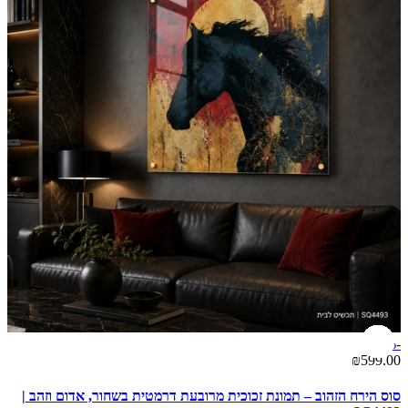
-15%
₪599.00
סוס הירח הזהוב – תמונת זכוכית מרובעת דרמטית בשחור, אדום וזהב |