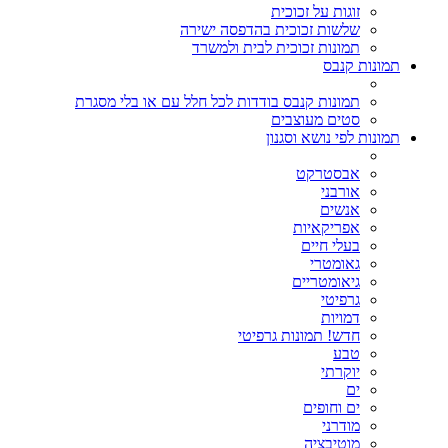
זוגות על זכוכית
שלשות זכוכית בהדפסה ישירה
תמונות זכוכית לבית ולמשרד
תמונות קנבס
תמונות קנבס בודדות לכל חלל עם או בלי מסגרת
סטים מעוצבים
תמונות לפי נושא וסגנון
אבסטרקט
אורבני
אנשים
אפריקאיות
בעלי חיים
גאומטרי
גיאומטריים
גרפיטי
דמויות
חדש! תמונות גרפיטי
טבע
יוקרתי
ים
ים וחופים
מודרני
מוטיבציה