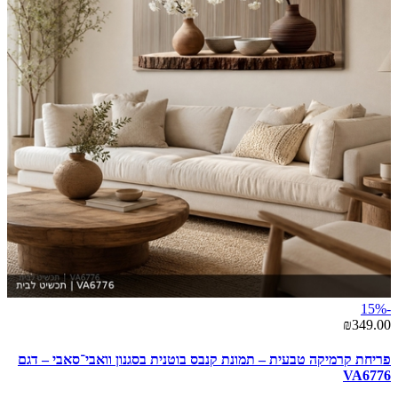
-15%
₪349.00
פריחת קרמיקה טבעית – תמונת קנבס בוטנית בסגנון וואבי־סאבי – דגם
VA6776