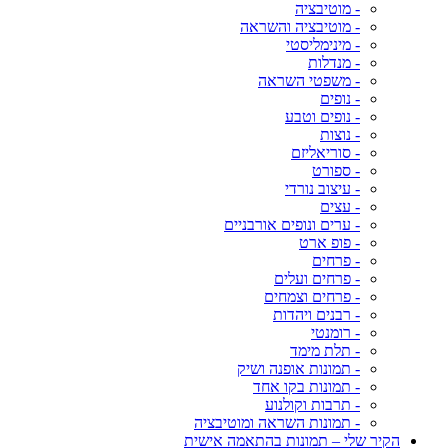
- מוטיבציה
- מוטיבציה והשראה
- מינימליסטי
- מנדלות
- משפטי השראה
- נופים
- נופים וטבע
- נוצות
- סוריאליזם
- ספורט
- עיצוב נורדי
- עצים
- ערים ונופים אורבניים
- פופ ארט
- פרחים
- פרחים ועלים
- פרחים וצמחים
- רבנים ויהדות
- רומנטי
- תלת מימד
- תמונות אופנה ושיק
- תמונות בקו אחד
- תרבות וקולנוע
- תמונות השראה ומוטיבציה
הקיר שלי – תמונות בהתאמה אישית