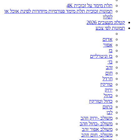
תלת מימד על זכוכית 4K
תמונות זכוכית תלת מימד פנורמיות מיוחדות לפינת אוכל או
לסלון
קטלוג מעצבים 2026
תמונות לפי צבע
אדום
אפור
בז
בז וניטרליים
בז׳
זהב
חום
חרדל
טורקיז
ירוק
כחול
כחול וטורקיז
כתום
לבן
משולב -ירוק וזהב
משולב -כחול וזהב
משולב אפור זהב
משולב- חום וזהב