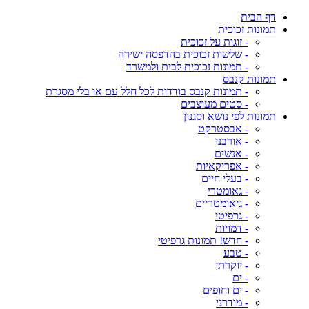
דף הבית
תמונות זכוכית
- זוגות על זכוכית
- שלשות זכוכית בהדפסה ישירה
- תמונות זכוכית לבית ולמשרד
תמונות קנבס
- תמונות קנבס בודדות לכל חלל עם או בלי מסגרת
- סטים מעוצבים
תמונות לפי נושא וסגנון
- אבסטרקט
- אורבני
- אנשים
- אפריקאיות
- בעלי חיים
- גאומטרי
- גיאומטריים
- גרפיטי
- דמויות
- חדש! תמונות גרפיטי
- טבע
- יוקרתי
- ים
- ים וחופים
- מודרני