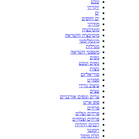
טבע
יוקרתי
ים
ים וחופים
מודרני
מוטיבציה
מוטיבציה והשראה
מינימליסטי
מנדלות
משפטי השראה
נופים
נופים וטבע
נוצות
סוריאליזם
ספורט
עיצוב נורדי
עצים
ערים ונופים אורבניים
פופ ארט
פרחים
פרחים ועלים
פרחים וצמחים
רבנים ויהדות
רומנטי
תלת מימד