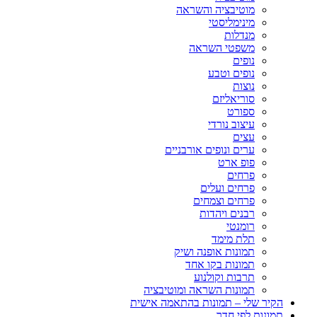
מוטיבציה והשראה
מינימליסטי
מנדלות
משפטי השראה
נופים
נופים וטבע
נוצות
סוריאליזם
ספורט
עיצוב נורדי
עצים
ערים ונופים אורבניים
פופ ארט
פרחים
פרחים ועלים
פרחים וצמחים
רבנים ויהדות
רומנטי
תלת מימד
תמונות אופנה ושיק
תמונות בקו אחד
תרבות וקולנוע
תמונות השראה ומוטיבציה
הקיר שלי – תמונות בהתאמה אישית
תמונות לפי חדר