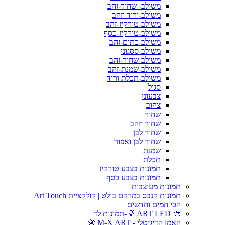
משולב- שחור-זהב
משולב-ורוד וזהב
משולב-טורקיז-זהב
משולב-טורקיז-כסף
משולב-כתום-זהב
משולב-ססגוני
משולב-שחור-זהב
משולב-שמנת-זהב
משולב-תכלת ורוד
סגול
צבעוני
צהוב
שחור
שחור וזהב
שחור לבן
שחור לבן ואפור
שמנת
תכלת
תמונות בצבע טורקיז
תמונות בצבע כסף
תמונות מעוצבות
תמונות קנבס במרקם בולט | קולקציית Art Touch
הכי חמים וחדשים
🎨 ART LED 💡-תמונות לד
האמן הדיגיטלי - M-X ART 🚀