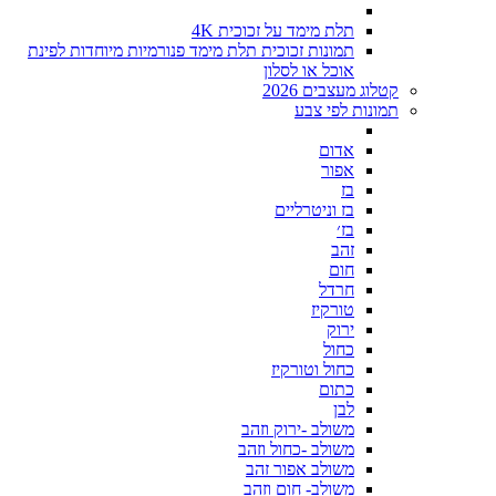
תלת מימד על זכוכית 4K
תמונות זכוכית תלת מימד פנורמיות מיוחדות לפינת
אוכל או לסלון
קטלוג מעצבים 2026
תמונות לפי צבע
אדום
אפור
בז
בז וניטרליים
בז׳
זהב
חום
חרדל
טורקיז
ירוק
כחול
כחול וטורקיז
כתום
לבן
משולב -ירוק וזהב
משולב -כחול וזהב
משולב אפור זהב
משולב- חום וזהב