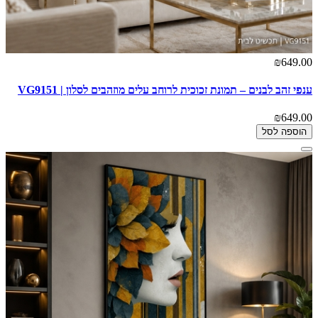
₪649.00
ענפי זהב לבנים – תמונת זכוכית לרוחב עלים מוזהבים לסלון | VG9151
₪649.00
הוספה לסל