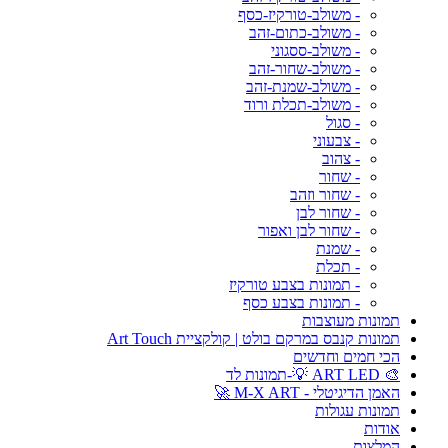
- משולב-טורקיז-כסף
- משולב-כתום-זהב
- משולב-ססגוני
- משולב-שחור-זהב
- משולב-שמנת-זהב
- משולב-תכלת ורוד
- סגול
- צבעוני
- צהוב
- שחור
- שחור וזהב
- שחור לבן
- שחור לבן ואפור
- שמנת
- תכלת
- תמונות בצבע טורקיז
- תמונות בצבע כסף
תמונות מעוצבות
תמונות קנבס במרקם בולט | קולקציית Art Touch
הכי חמים וחדשים
🎨 ART LED 💡-תמונות לד
האמן הדיגיטלי - M-X ART 🚀
תמונות עגולות
אודות
המלצות