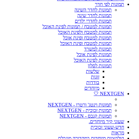
תמונות לפי חדר
תמונות לחדר השינה
תמונות לחדר שינה
תמונות לחדרי ילדים
תמונות למטבח / תמונות לפינת האוכל
תמונות למטבח ולפינת האוכל
תמונות למטבח ופינת אוכל
תמונות למטבח ופינת האוכל
תמונות למשרד
תמונות לפינת אוכל
תמונות לפינת האוכל
תמונות לסלון
שלשות
זוגות
בודדות
מיוחדים
NEXTGEN 🤍
תמונות וינטג' ורטרו - NEXTGEN
תמונות זכוכית - NEXTGEN
תמונות קנבס - NEXTGEN
שעוני קיר מיוחדים.
חדש-שעוני זכוכית
מראות
קולקציות מיוחדות במהדורה מוגבלת