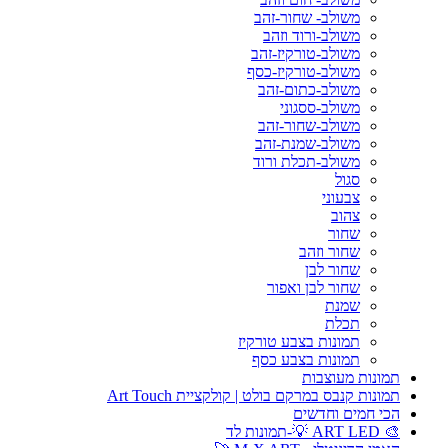
משולב- שחור-זהב
משולב-ורוד וזהב
משולב-טורקיז-זהב
משולב-טורקיז-כסף
משולב-כתום-זהב
משולב-ססגוני
משולב-שחור-זהב
משולב-שמנת-זהב
משולב-תכלת ורוד
סגול
צבעוני
צהוב
שחור
שחור וזהב
שחור לבן
שחור לבן ואפור
שמנת
תכלת
תמונות בצבע טורקיז
תמונות בצבע כסף
תמונות מעוצבות
תמונות קנבס במרקם בולט | קולקציית Art Touch
הכי חמים וחדשים
🎨 ART LED 💡-תמונות לד