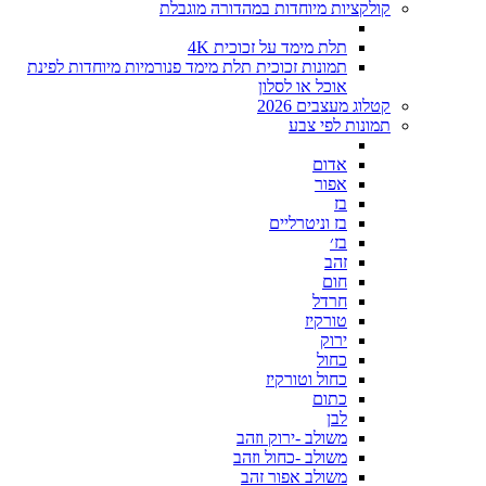
קולקציות מיוחדות במהדורה מוגבלת
תלת מימד על זכוכית 4K
תמונות זכוכית תלת מימד פנורמיות מיוחדות לפינת
אוכל או לסלון
קטלוג מעצבים 2026
תמונות לפי צבע
אדום
אפור
בז
בז וניטרליים
בז׳
זהב
חום
חרדל
טורקיז
ירוק
כחול
כחול וטורקיז
כתום
לבן
משולב -ירוק וזהב
משולב -כחול וזהב
משולב אפור זהב