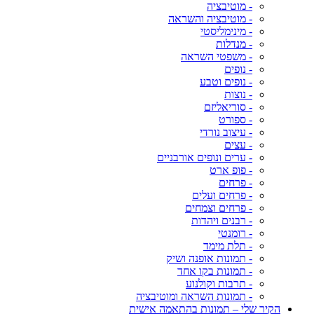
- מוטיבציה
- מוטיבציה והשראה
- מינימליסטי
- מנדלות
- משפטי השראה
- נופים
- נופים וטבע
- נוצות
- סוריאליזם
- ספורט
- עיצוב נורדי
- עצים
- ערים ונופים אורבניים
- פופ ארט
- פרחים
- פרחים ועלים
- פרחים וצמחים
- רבנים ויהדות
- רומנטי
- תלת מימד
- תמונות אופנה ושיק
- תמונות בקו אחד
- תרבות וקולנוע
- תמונות השראה ומוטיבציה
הקיר שלי – תמונות בהתאמה אישית