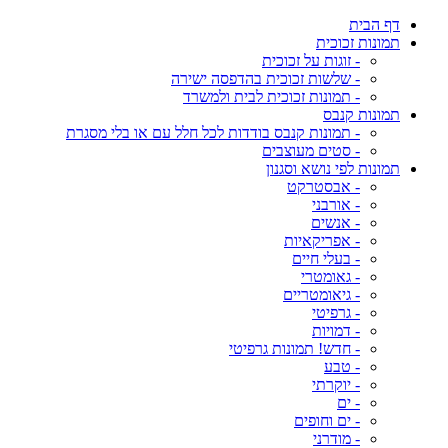
דף הבית
תמונות זכוכית
- זוגות על זכוכית
- שלשות זכוכית בהדפסה ישירה
- תמונות זכוכית לבית ולמשרד
תמונות קנבס
- תמונות קנבס בודדות לכל חלל עם או בלי מסגרת
- סטים מעוצבים
תמונות לפי נושא וסגנון
- אבסטרקט
- אורבני
- אנשים
- אפריקאיות
- בעלי חיים
- גאומטרי
- גיאומטריים
- גרפיטי
- דמויות
- חדש! תמונות גרפיטי
- טבע
- יוקרתי
- ים
- ים וחופים
- מודרני