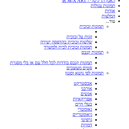
האמן הדיגיטלי - M-X ART 🚀
תמונות עגולות
אודות
המלצות
עוד...
תמונות זכוכית
זוגות על זכוכית
שלשות זכוכית בהדפסה ישירה
תמונות זכוכית לבית ולמשרד
תמונות קנבס
תמונות קנבס בודדות לכל חלל עם או בלי מסגרת
סטים מעוצבים
תמונות לפי נושא וסגנון
אבסטרקט
אורבני
אנשים
אפריקאיות
בעלי חיים
גאומטרי
גיאומטריים
גרפיטי
דמויות