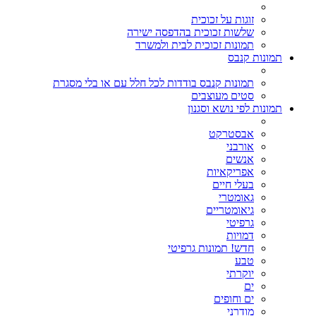
זוגות על זכוכית
שלשות זכוכית בהדפסה ישירה
תמונות זכוכית לבית ולמשרד
תמונות קנבס
תמונות קנבס בודדות לכל חלל עם או בלי מסגרת
סטים מעוצבים
תמונות לפי נושא וסגנון
אבסטרקט
אורבני
אנשים
אפריקאיות
בעלי חיים
גאומטרי
גיאומטריים
גרפיטי
דמויות
חדש! תמונות גרפיטי
טבע
יוקרתי
ים
ים וחופים
מודרני