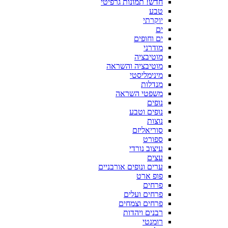
חדש! תמונות גרפיטי
טבע
יוקרתי
ים
ים וחופים
מודרני
מוטיבציה
מוטיבציה והשראה
מינימליסטי
מנדלות
משפטי השראה
נופים
נופים וטבע
נוצות
סוריאליזם
ספורט
עיצוב נורדי
עצים
ערים ונופים אורבניים
פופ ארט
פרחים
פרחים ועלים
פרחים וצמחים
רבנים ויהדות
רומנטי