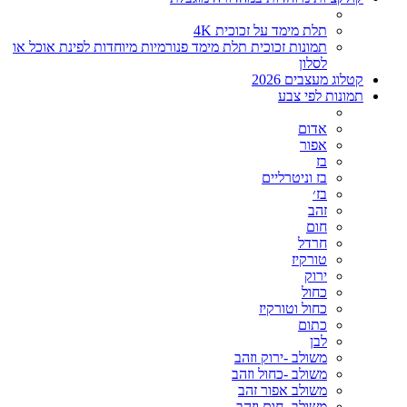
תלת מימד על זכוכית 4K
תמונות זכוכית תלת מימד פנורמיות מיוחדות לפינת אוכל או
לסלון
קטלוג מעצבים 2026
תמונות לפי צבע
אדום
אפור
בז
בז וניטרליים
בז׳
זהב
חום
חרדל
טורקיז
ירוק
כחול
כחול וטורקיז
כתום
לבן
משולב -ירוק וזהב
משולב -כחול וזהב
משולב אפור זהב
משולב- חום וזהב