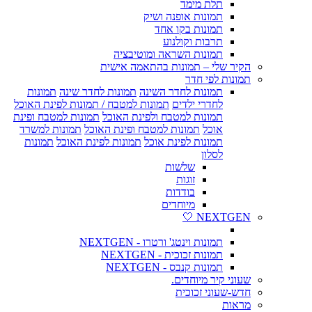
תלת מימד
תמונות אופנה ושיק
תמונות בקו אחד
תרבות וקולנוע
תמונות השראה ומוטיבציה
הקיר שלי – תמונות בהתאמה אישית
תמונות לפי חדר
תמונות לחדר השינה
תמונות לחדר שינה
תמונות
לחדרי ילדים
תמונות למטבח / תמונות לפינת האוכל
תמונות למטבח ולפינת האוכל
תמונות למטבח ופינת
אוכל
תמונות למטבח ופינת האוכל
תמונות למשרד
תמונות לפינת אוכל
תמונות לפינת האוכל
תמונות
לסלון
שלשות
זוגות
בודדות
מיוחדים
NEXTGEN 🤍
תמונות וינטג' ורטרו - NEXTGEN
תמונות זכוכית - NEXTGEN
תמונות קנבס - NEXTGEN
שעוני קיר מיוחדים.
חדש-שעוני זכוכית
מראות