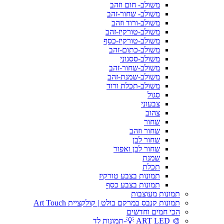
משולב- חום וזהב
משולב- שחור-זהב
משולב-ורוד וזהב
משולב-טורקיז-זהב
משולב-טורקיז-כסף
משולב-כתום-זהב
משולב-ססגוני
משולב-שחור-זהב
משולב-שמנת-זהב
משולב-תכלת ורוד
סגול
צבעוני
צהוב
שחור
שחור וזהב
שחור לבן
שחור לבן ואפור
שמנת
תכלת
תמונות בצבע טורקיז
תמונות בצבע כסף
תמונות מעוצבות
תמונות קנבס במרקם בולט | קולקציית Art Touch
הכי חמים וחדשים
🎨 ART LED 💡-תמונות לד