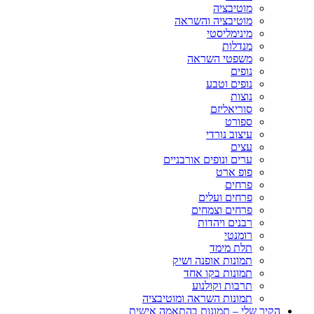
מוטיבציה
מוטיבציה והשראה
מינימליסטי
מנדלות
משפטי השראה
נופים
נופים וטבע
נוצות
סוריאליזם
ספורט
עיצוב נורדי
עצים
ערים ונופים אורבניים
פופ ארט
פרחים
פרחים ועלים
פרחים וצמחים
רבנים ויהדות
רומנטי
תלת מימד
תמונות אופנה ושיק
תמונות בקו אחד
תרבות וקולנוע
תמונות השראה ומוטיבציה
הקיר שלי – תמונות בהתאמה אישית