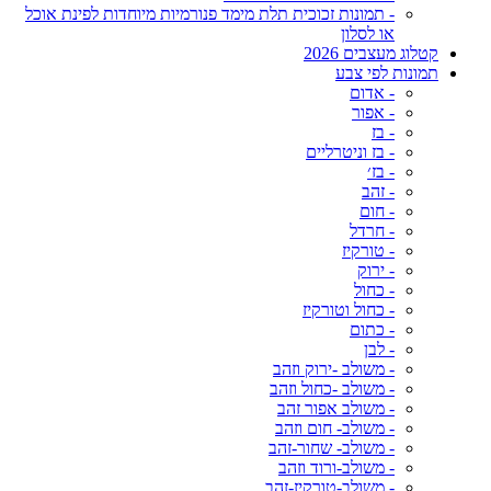
- תמונות זכוכית תלת מימד פנורמיות מיוחדות לפינת אוכל
או לסלון
קטלוג מעצבים 2026
תמונות לפי צבע
- אדום
- אפור
- בז
- בז וניטרליים
- בז׳
- זהב
- חום
- חרדל
- טורקיז
- ירוק
- כחול
- כחול וטורקיז
- כתום
- לבן
- משולב -ירוק וזהב
- משולב -כחול וזהב
- משולב אפור זהב
- משולב- חום וזהב
- משולב- שחור-זהב
- משולב-ורוד וזהב
- משולב-טורקיז-זהב