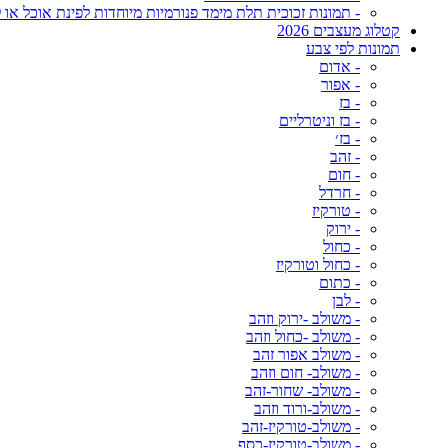
- תמונות זכוכית תלת מימד פנורמיות מיוחדות לפינת אוכל או ל
קטלוג מעצבים 2026
תמונות לפי צבע
- אדום
- אפור
- בז
- בז וניטרליים
- בז׳
- זהב
- חום
- חרדל
- טורקיז
- ירוק
- כחול
- כחול וטורקיז
- כתום
- לבן
- משולב -ירוק וזהב
- משולב -כחול וזהב
- משולב אפור זהב
- משולב- חום וזהב
- משולב- שחור-זהב
- משולב-ורוד וזהב
- משולב-טורקיז-זהב
- משולב-טורקיז-כסף