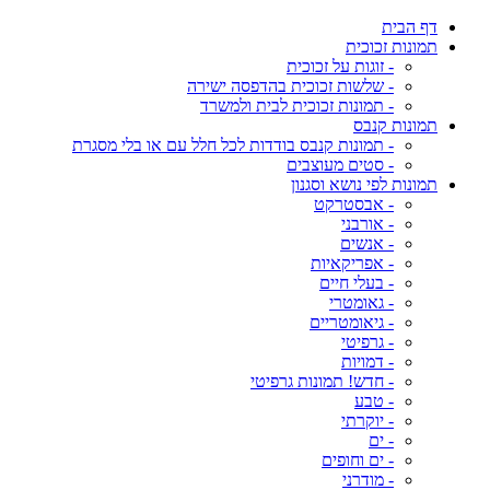
דף הבית
תמונות זכוכית
- זוגות על זכוכית
- שלשות זכוכית בהדפסה ישירה
- תמונות זכוכית לבית ולמשרד
תמונות קנבס
- תמונות קנבס בודדות לכל חלל עם או בלי מסגרת
- סטים מעוצבים
תמונות לפי נושא וסגנון
- אבסטרקט
- אורבני
- אנשים
- אפריקאיות
- בעלי חיים
- גאומטרי
- גיאומטריים
- גרפיטי
- דמויות
- חדש! תמונות גרפיטי
- טבע
- יוקרתי
- ים
- ים וחופים
- מודרני