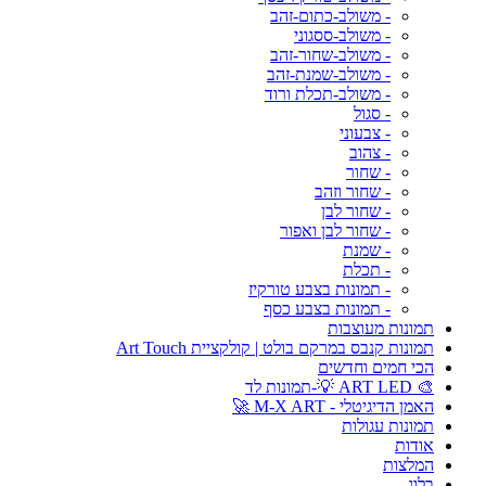
- משולב-כתום-זהב
- משולב-ססגוני
- משולב-שחור-זהב
- משולב-שמנת-זהב
- משולב-תכלת ורוד
- סגול
- צבעוני
- צהוב
- שחור
- שחור וזהב
- שחור לבן
- שחור לבן ואפור
- שמנת
- תכלת
- תמונות בצבע טורקיז
- תמונות בצבע כסף
תמונות מעוצבות
תמונות קנבס במרקם בולט | קולקציית Art Touch
הכי חמים וחדשים
🎨 ART LED 💡-תמונות לד
האמן הדיגיטלי - M-X ART 🚀
תמונות עגולות
אודות
המלצות
בלוג