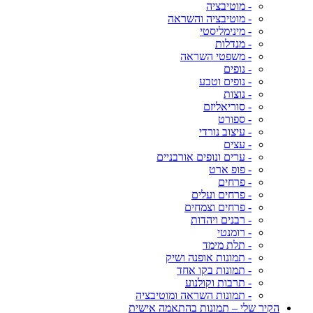
- מוטיבציה
- מוטיבציה והשראה
- מינימליסטי
- מנדלות
- משפטי השראה
- נופים
- נופים וטבע
- נוצות
- סוריאליזם
- ספורט
- עיצוב נורדי
- עצים
- ערים ונופים אורבניים
- פופ ארט
- פרחים
- פרחים ועלים
- פרחים וצמחים
- רבנים ויהדות
- רומנטי
- תלת מימד
- תמונות אופנה ושיק
- תמונות בקו אחד
- תרבות וקולנוע
- תמונות השראה ומוטיבציה
הקיר שלי – תמונות בהתאמה אישית