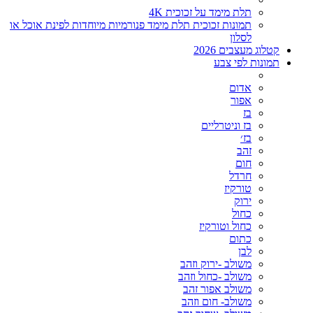
תלת מימד על זכוכית 4K
תמונות זכוכית תלת מימד פנורמיות מיוחדות לפינת אוכל או
לסלון
קטלוג מעצבים 2026
תמונות לפי צבע
אדום
אפור
בז
בז וניטרליים
בז׳
זהב
חום
חרדל
טורקיז
ירוק
כחול
כחול וטורקיז
כתום
לבן
משולב -ירוק וזהב
משולב -כחול וזהב
משולב אפור זהב
משולב- חום וזהב