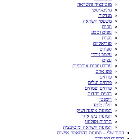
מוטיבציה והשראה
מינימליסטי
מנדלות
משפטי השראה
נופים
נופים וטבע
נוצות
סוריאליזם
ספורט
עיצוב נורדי
עצים
ערים ונופים אורבניים
פופ ארט
פרחים
פרחים ועלים
פרחים וצמחים
רבנים ויהדות
רומנטי
תלת מימד
תמונות אופנה ושיק
תמונות בקו אחד
תרבות וקולנוע
תמונות השראה ומוטיבציה
הקיר שלי – תמונות בהתאמה אישית
תמונות לפי חדר