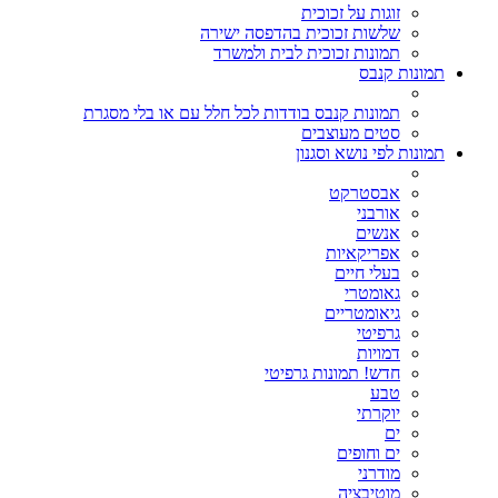
זוגות על זכוכית
שלשות זכוכית בהדפסה ישירה
תמונות זכוכית לבית ולמשרד
תמונות קנבס
תמונות קנבס בודדות לכל חלל עם או בלי מסגרת
סטים מעוצבים
תמונות לפי נושא וסגנון
אבסטרקט
אורבני
אנשים
אפריקאיות
בעלי חיים
גאומטרי
גיאומטריים
גרפיטי
דמויות
חדש! תמונות גרפיטי
טבע
יוקרתי
ים
ים וחופים
מודרני
מוטיבציה