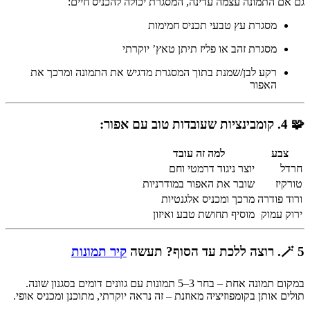
גם אם התמונה עצמה עדינה, המסגרת יכולה להכניס חיים:
מסגרת עץ טבעי תכניס חמימות
מסגרת זהב או פליז תיתן טאץ’ יוקרתי
רקע לבן/שמנת בתוך המסגרת מדגיש את התמונה ומרכך את
האפור
🧩 4. קומבינציות שעובדות טוב עם אפור:
צבע
למה זה עובד
חרדל
יוצר ניגוד דרמטי וחם
טורקיז
שובר את האפור במודרניות
ורוד פודרה
מרכך ומכניס אלגנטיות
ירוק עמוק
מוסיף תחושת טבע ואיזון
🪄 5. רוצה ללכת עד הסוף? תעשה
קיר תמונות
במקום תמונה אחת – בחר 3–5 תמונות עם גוונים דומים בסגנון שונה.
תולים אותן בקומפוזיציה מאוזנת – זה נראה יוקרתי, מתוכנן ומכניס אופי.