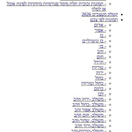
- תמונות זכוכית תלת מימד פנורמיות מיוחדות לפינת אוכל
או לסלון
קטלוג מעצבים 2026
תמונות לפי צבע
- אדום
- אפור
- בז
- בז וניטרליים
- בז׳
- זהב
- חום
- חרדל
- טורקיז
- ירוק
- כחול
- כחול וטורקיז
- כתום
- לבן
- משולב -ירוק וזהב
- משולב -כחול וזהב
- משולב אפור זהב
- משולב- חום וזהב
- משולב- שחור-זהב
- משולב-ורוד וזהב
- משולב-טורקיז-זהב