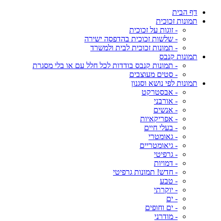
דף הבית
תמונות זכוכית
- זוגות על זכוכית
- שלשות זכוכית בהדפסה ישירה
- תמונות זכוכית לבית ולמשרד
תמונות קנבס
- תמונות קנבס בודדות לכל חלל עם או בלי מסגרת
- סטים מעוצבים
תמונות לפי נושא וסגנון
- אבסטרקט
- אורבני
- אנשים
- אפריקאיות
- בעלי חיים
- גאומטרי
- גיאומטריים
- גרפיטי
- דמויות
- חדש! תמונות גרפיטי
- טבע
- יוקרתי
- ים
- ים וחופים
- מודרני