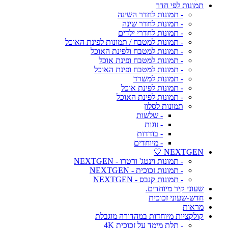
תמונות לפי חדר
- תמונות לחדר השינה
- תמונות לחדר שינה
- תמונות לחדרי ילדים
- תמונות למטבח / תמונות לפינת האוכל
- תמונות למטבח ולפינת האוכל
- תמונות למטבח ופינת אוכל
- תמונות למטבח ופינת האוכל
- תמונות למשרד
- תמונות לפינת אוכל
- תמונות לפינת האוכל
תמונות לסלון
- שלשות
- זוגות
- בודדות
- מיוחדים
NEXTGEN 🤍
- תמונות וינטג' ורטרו - NEXTGEN
- תמונות זכוכית - NEXTGEN
- תמונות קנבס - NEXTGEN
שעוני קיר מיוחדים.
חדש-שעוני זכוכית
מראות
קולקציות מיוחדות במהדורה מוגבלת
- תלת מימד על זכוכית 4K