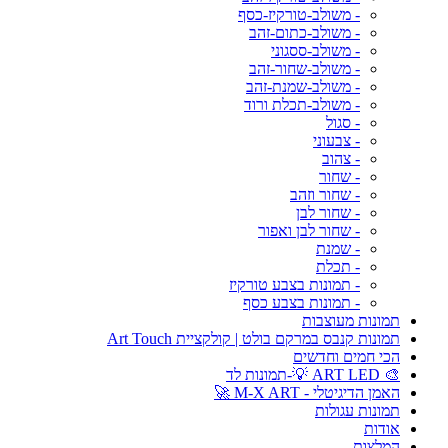
- משולב-טורקיז-כסף
- משולב-כתום-זהב
- משולב-ססגוני
- משולב-שחור-זהב
- משולב-שמנת-זהב
- משולב-תכלת ורוד
- סגול
- צבעוני
- צהוב
- שחור
- שחור וזהב
- שחור לבן
- שחור לבן ואפור
- שמנת
- תכלת
- תמונות בצבע טורקיז
- תמונות בצבע כסף
תמונות מעוצבות
תמונות קנבס במרקם בולט | קולקציית Art Touch
הכי חמים וחדשים
🎨 ART LED 💡-תמונות לד
האמן הדיגיטלי - M-X ART 🚀
תמונות עגולות
אודות
המלצות