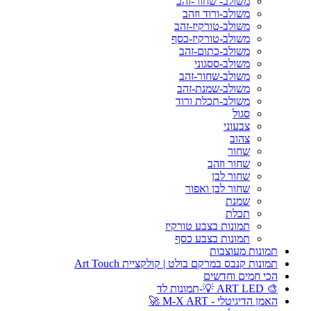
משולב- שחור-זהב
משולב-ורוד וזהב
משולב-טורקיז-זהב
משולב-טורקיז-כסף
משולב-כתום-זהב
משולב-ססגוני
משולב-שחור-זהב
משולב-שמנת-זהב
משולב-תכלת ורוד
סגול
צבעוני
צהוב
שחור
שחור וזהב
שחור לבן
שחור לבן ואפור
שמנת
תכלת
תמונות בצבע טורקיז
תמונות בצבע כסף
תמונות מעוצבות
תמונות קנבס במרקם בולט | קולקציית Art Touch
הכי חמים וחדשים
🎨 ART LED 💡-תמונות לד
האמן הדיגיטלי - M-X ART 🚀