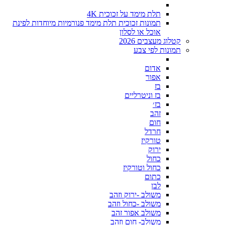
תלת מימד על זכוכית 4K
תמונות זכוכית תלת מימד פנורמיות מיוחדות לפינת
אוכל או לסלון
קטלוג מעצבים 2026
תמונות לפי צבע
אדום
אפור
בז
בז וניטרליים
בז׳
זהב
חום
חרדל
טורקיז
ירוק
כחול
כחול וטורקיז
כתום
לבן
משולב -ירוק וזהב
משולב -כחול וזהב
משולב אפור זהב
משולב- חום וזהב