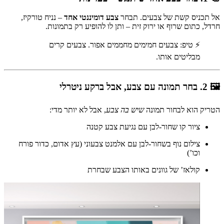
אל תכניס קשת של צבעים. תבחר
צבע דומיננטי אחד
– נניח טורקיז,
חרדל, כתום שרוף או ירוק זית – ותן לו להופיע רק בתמונות.
⚡ טיפ: צבעים חמימים מחממים אפור. צבעים קרים
מבליטים אותו.
🖼 2. בחר תמונה עם צבע, אבל ברקע ניטרלי
הטריק הוא לבחור תמונה
שיש בה צבע
, אבל לא יותר מדי:
ציור קו שחור-לבן עם נגיעת צבע קטנה
צילום נוף בשחור-לבן עם אלמנט צבעוני (עץ אדום, כדור פורח
וכו’)
קולאז’ של גוונים באותו הצבע שבחרת