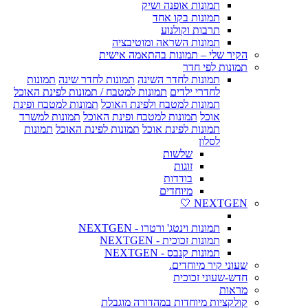
תמונות אופנה ושיק
תמונות בקו אחד
תרבות וקולנוע
תמונות השראה ומוטיבציה
הקיר שלי – תמונות בהתאמה אישית
תמונות לפי חדר
תמונות לחדר השינה
תמונות לחדר שינה
תמונות
לחדרי ילדים
תמונות למטבח / תמונות לפינת האוכל
תמונות למטבח ולפינת האוכל
תמונות למטבח ופינת
אוכל
תמונות למטבח ופינת האוכל
תמונות למשרד
תמונות לפינת אוכל
תמונות לפינת האוכל
תמונות
לסלון
שלשות
זוגות
בודדות
מיוחדים
NEXTGEN 🤍
תמונות וינטג' ורטרו - NEXTGEN
תמונות זכוכית - NEXTGEN
תמונות קנבס - NEXTGEN
שעוני קיר מיוחדים.
חדש-שעוני זכוכית
מראות
קולקציות מיוחדות במהדורה מוגבלת