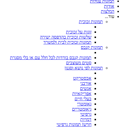
תמונות עגולות
אודות
המלצות
עוד...
תמונות זכוכית
זוגות על זכוכית
שלשות זכוכית בהדפסה ישירה
תמונות זכוכית לבית ולמשרד
תמונות קנבס
תמונות קנבס בודדות לכל חלל עם או בלי מסגרת
סטים מעוצבים
תמונות לפי נושא וסגנון
אבסטרקט
אורבני
אנשים
אפריקאיות
בעלי חיים
גאומטרי
גיאומטריים
גרפיטי
דמויות
חדש! תמונות גרפיטי