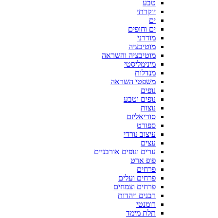
טבע
יוקרתי
ים
ים וחופים
מודרני
מוטיבציה
מוטיבציה והשראה
מינימליסטי
מנדלות
משפטי השראה
נופים
נופים וטבע
נוצות
סוריאליזם
ספורט
עיצוב נורדי
עצים
ערים ונופים אורבניים
פופ ארט
פרחים
פרחים ועלים
פרחים וצמחים
רבנים ויהדות
רומנטי
תלת מימד