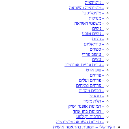
- מוטיבציה
- מוטיבציה והשראה
- מינימליסטי
- מנדלות
- משפטי השראה
- נופים
- נופים וטבע
- נוצות
- סוריאליזם
- ספורט
- עיצוב נורדי
- עצים
- ערים ונופים אורבניים
- פופ ארט
- פרחים
- פרחים ועלים
- פרחים וצמחים
- רבנים ויהדות
- רומנטי
- תלת מימד
- תמונות אופנה ושיק
- תמונות בקו אחד
- תרבות וקולנוע
- תמונות השראה ומוטיבציה
הקיר שלי – תמונות בהתאמה אישית