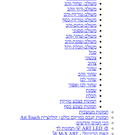
משולב- שחור-זהב
משולב-ורוד וזהב
משולב-טורקיז-זהב
משולב-טורקיז-כסף
משולב-כתום-זהב
משולב-ססגוני
משולב-שחור-זהב
משולב-שמנת-זהב
משולב-תכלת ורוד
סגול
צבעוני
צהוב
שחור
שחור וזהב
שחור לבן
שחור לבן ואפור
שמנת
תכלת
תמונות בצבע טורקיז
תמונות בצבע כסף
תמונות מעוצבות
תמונות קנבס במרקם בולט | קולקציית Art Touch
הכי חמים וחדשים
🎨 ART LED 💡-תמונות לד
האמן הדיגיטלי - M-X ART 🚀