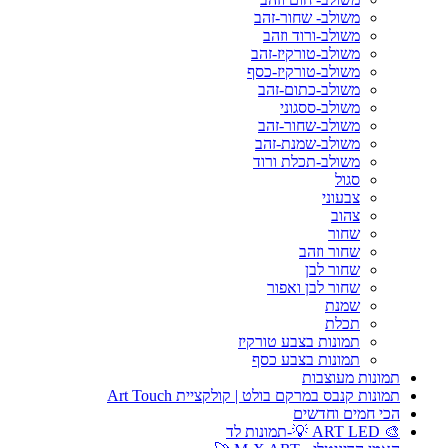
משולב- שחור-זהב
משולב-ורוד וזהב
משולב-טורקיז-זהב
משולב-טורקיז-כסף
משולב-כתום-זהב
משולב-ססגוני
משולב-שחור-זהב
משולב-שמנת-זהב
משולב-תכלת ורוד
סגול
צבעוני
צהוב
שחור
שחור וזהב
שחור לבן
שחור לבן ואפור
שמנת
תכלת
תמונות בצבע טורקיז
תמונות בצבע כסף
תמונות מעוצבות
תמונות קנבס במרקם בולט | קולקציית Art Touch
הכי חמים וחדשים
🎨 ART LED 💡-תמונות לד