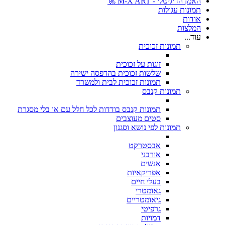
האמן הדיגיטלי - M-X ART 🚀
תמונות עגולות
אודות
המלצות
עוד...
תמונות זכוכית
זוגות על זכוכית
שלשות זכוכית בהדפסה ישירה
תמונות זכוכית לבית ולמשרד
תמונות קנבס
תמונות קנבס בודדות לכל חלל עם או בלי מסגרת
סטים מעוצבים
תמונות לפי נושא וסגנון
אבסטרקט
אורבני
אנשים
אפריקאיות
בעלי חיים
גאומטרי
גיאומטריים
גרפיטי
דמויות