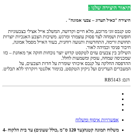
תיאור היצירה שלנו :
היצירה "כאיל תערוג – צבעי אמונה
"
.
סט קנבס זוגי מרובע, מלא חיים וקדושה, המשלב אייל אצילי בצבעוניות
חופשית ושמחה לצד פסוק עוצמתי ומרגש. משיכות הצבע האנכיות יוצרות
תחושת זרימה, התחדשות ותנועה רוחנית, בעוד האייל מסמל אמונה,
חיבור פנימי וכמיהה לאור.
השילוב בין צבעים עזים לטקסט קדוש יוצר נוכחות חזקה אך מאוזנת – כזו
שמכניסה שמחה, עומק ומשמעות לחלל.
ההדפסה החלקה על קנבס איכותי שומרת על חדות הצבעים, על
המעברים העדינים ועל ניקיון הטקסט, בגימור אלגנטי ויוקרתי ללא תבליט.
דגם:
RB5143
אפשרויות איסוף ומשלוח
משלוח תמונה קטנה(עד 120 ס"מ ,כולל שעונים) עד בית הלקוח 4-