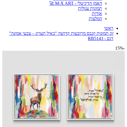
האמן הדיגיטלי - M-X ART 🚀
תמונות עגולות
אודות
המלצות
ראשי
זוג תמונות קנבס מרובעות קדושה "כאיל תערוג – צבעי אמונה"
דגם - RB5143
-15%