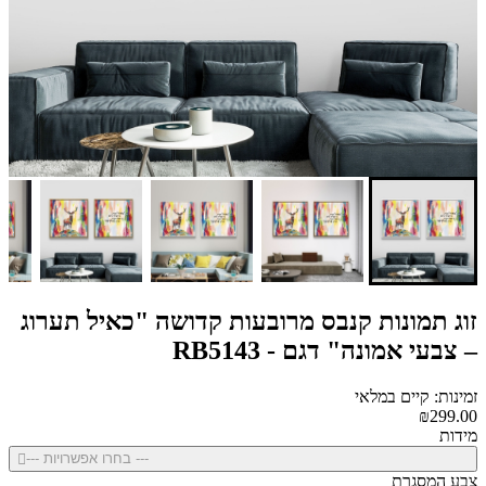
זוג תמונות קנבס מרובעות קדושה "כאיל תערוג
– צבעי אמונה" דגם - RB5143
זמינות: קיים במלאי
₪299.00
מידות
--- בחרו אפשרויות ---
צבע המסגרת