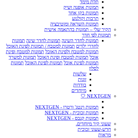
תלת מימד
תמונות אופנה ושיק
תמונות בקו אחד
תרבות וקולנוע
תמונות השראה ומוטיבציה
הקיר שלי – תמונות בהתאמה אישית
תמונות לפי חדר
תמונות לחדר השינה
תמונות לחדר שינה
תמונות
לחדרי ילדים
תמונות למטבח / תמונות לפינת האוכל
תמונות למטבח ולפינת האוכל
תמונות למטבח ופינת
אוכל
תמונות למטבח ופינת האוכל
תמונות למשרד
תמונות לפינת אוכל
תמונות לפינת האוכל
תמונות
לסלון
שלשות
זוגות
בודדות
מיוחדים
NEXTGEN 🤍
תמונות וינטג' ורטרו - NEXTGEN
תמונות זכוכית - NEXTGEN
תמונות קנבס - NEXTGEN
שעוני קיר מיוחדים.
חדש-שעוני זכוכית
מראות