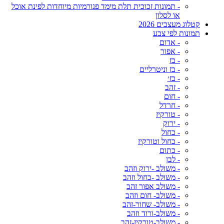
- תמונות זכוכית תלת מימד פנורמיות מיוחדות לפינת אוכל
או לסלון
קטלוג מעצבים 2026
תמונות לפי צבע
- אדום
- אפור
- בז
- בז וניטרליים
- בז׳
- זהב
- חום
- חרדל
- טורקיז
- ירוק
- כחול
- כחול וטורקיז
- כתום
- לבן
- משולב -ירוק וזהב
- משולב -כחול וזהב
- משולב אפור זהב
- משולב- חום וזהב
- משולב- שחור-זהב
- משולב-ורוד וזהב
- משולב-טורקיז-זהב