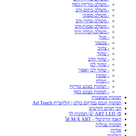
- משולב-טורקיז-כסף
- משולב-כתום-זהב
- משולב-ססגוני
- משולב-שחור-זהב
- משולב-שמנת-זהב
- משולב-תכלת ורוד
- סגול
- צבעוני
- צהוב
- שחור
- שחור וזהב
- שחור לבן
- שחור לבן ואפור
- שמנת
- תכלת
- תמונות בצבע טורקיז
- תמונות בצבע כסף
תמונות מעוצבות
תמונות קנבס במרקם בולט | קולקציית Art Touch
הכי חמים וחדשים
🎨 ART LED 💡-תמונות לד
האמן הדיגיטלי - M-X ART 🚀
תמונות עגולות
אודות
המלצות