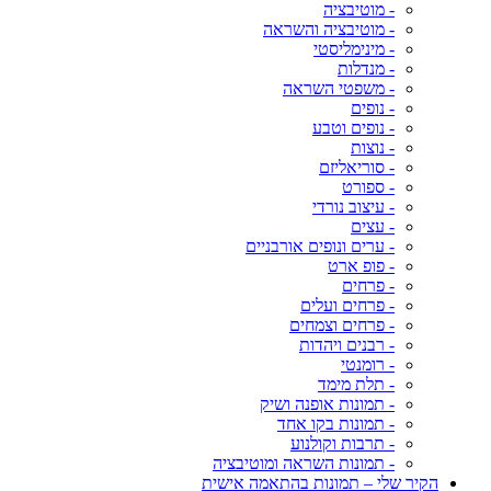
- מוטיבציה
- מוטיבציה והשראה
- מינימליסטי
- מנדלות
- משפטי השראה
- נופים
- נופים וטבע
- נוצות
- סוריאליזם
- ספורט
- עיצוב נורדי
- עצים
- ערים ונופים אורבניים
- פופ ארט
- פרחים
- פרחים ועלים
- פרחים וצמחים
- רבנים ויהדות
- רומנטי
- תלת מימד
- תמונות אופנה ושיק
- תמונות בקו אחד
- תרבות וקולנוע
- תמונות השראה ומוטיבציה
הקיר שלי – תמונות בהתאמה אישית