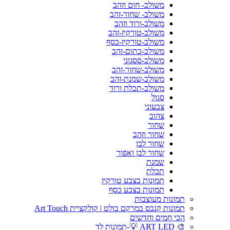
משולב- חום וזהב
משולב- שחור-זהב
משולב-ורוד וזהב
משולב-טורקיז-זהב
משולב-טורקיז-כסף
משולב-כתום-זהב
משולב-ססגוני
משולב-שחור-זהב
משולב-שמנת-זהב
משולב-תכלת ורוד
סגול
צבעוני
צהוב
שחור
שחור וזהב
שחור לבן
שחור לבן ואפור
שמנת
תכלת
תמונות בצבע טורקיז
תמונות בצבע כסף
תמונות מעוצבות
תמונות קנבס במרקם בולט | קולקציית Art Touch
הכי חמים וחדשים
🎨 ART LED 💡-תמונות לד