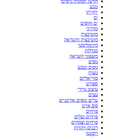
חדש! תמונות גרפיטי
טבע
יוקרתי
ים
ים וחופים
מודרני
מוטיבציה
מוטיבציה והשראה
מינימליסטי
מנדלות
משפטי השראה
נופים
נופים וטבע
נוצות
סוריאליזם
ספורט
עיצוב נורדי
עצים
ערים ונופים אורבניים
פופ ארט
פרחים
פרחים ועלים
פרחים וצמחים
רבנים ויהדות
רומנטי