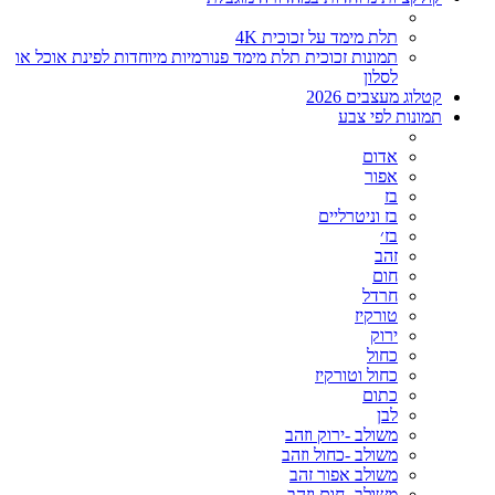
תלת מימד על זכוכית 4K
תמונות זכוכית תלת מימד פנורמיות מיוחדות לפינת אוכל או
לסלון
קטלוג מעצבים 2026
תמונות לפי צבע
אדום
אפור
בז
בז וניטרליים
בז׳
זהב
חום
חרדל
טורקיז
ירוק
כחול
כחול וטורקיז
כתום
לבן
משולב -ירוק וזהב
משולב -כחול וזהב
משולב אפור זהב
משולב- חום וזהב