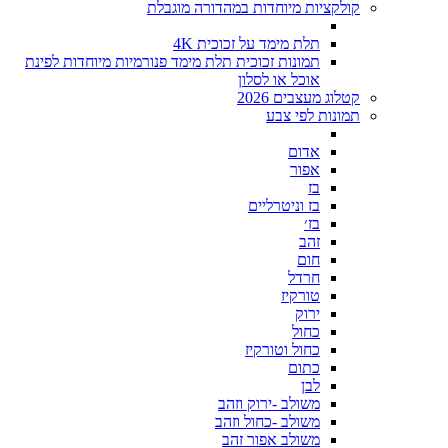
קולקציות מיוחדות במהדורה מוגבלת
תלת מימד על זכוכית 4K
תמונות זכוכית תלת מימד פנורמיות מיוחדות לפינת
אוכל או לסלון
קטלוג מעצבים 2026
תמונות לפי צבע
אדום
אפור
בז
בז וניטרליים
בז׳
זהב
חום
חרדל
טורקיז
ירוק
כחול
כחול וטורקיז
כתום
לבן
משולב -ירוק וזהב
משולב -כחול וזהב
משולב אפור זהב