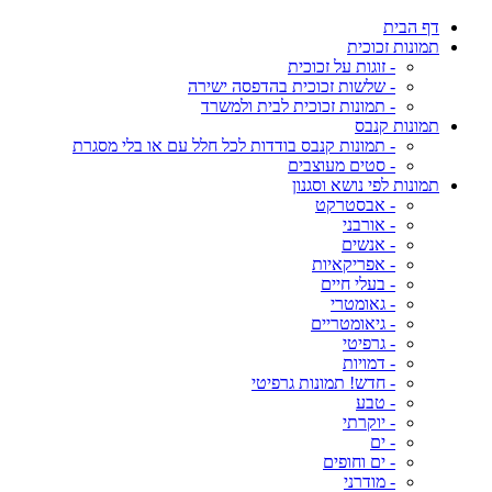
דף הבית
תמונות זכוכית
- זוגות על זכוכית
- שלשות זכוכית בהדפסה ישירה
- תמונות זכוכית לבית ולמשרד
תמונות קנבס
- תמונות קנבס בודדות לכל חלל עם או בלי מסגרת
- סטים מעוצבים
תמונות לפי נושא וסגנון
- אבסטרקט
- אורבני
- אנשים
- אפריקאיות
- בעלי חיים
- גאומטרי
- גיאומטריים
- גרפיטי
- דמויות
- חדש! תמונות גרפיטי
- טבע
- יוקרתי
- ים
- ים וחופים
- מודרני