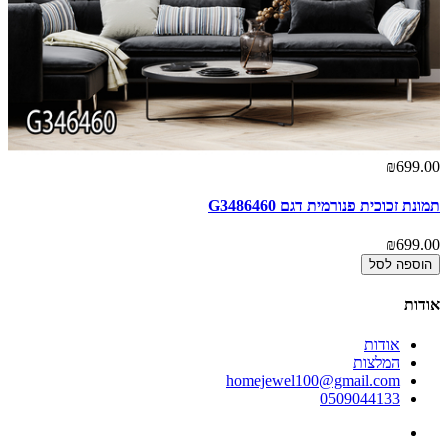
00
₪699.00
תמונת זכוכית פנורמית דגם G3486460
תמ
00
₪699.00
הוספה לסל
אודות
אודות
המלצות
homejewel100@gmail.com
0509044133