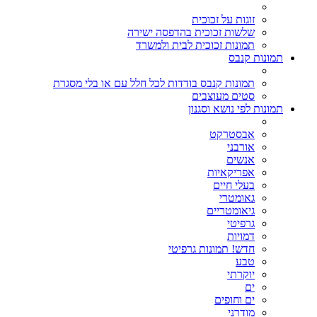
זוגות על זכוכית
שלשות זכוכית בהדפסה ישירה
תמונות זכוכית לבית ולמשרד
תמונות קנבס
תמונות קנבס בודדות לכל חלל עם או בלי מסגרת
סטים מעוצבים
תמונות לפי נושא וסגנון
אבסטרקט
אורבני
אנשים
אפריקאיות
בעלי חיים
גאומטרי
גיאומטריים
גרפיטי
דמויות
חדש! תמונות גרפיטי
טבע
יוקרתי
ים
ים וחופים
מודרני