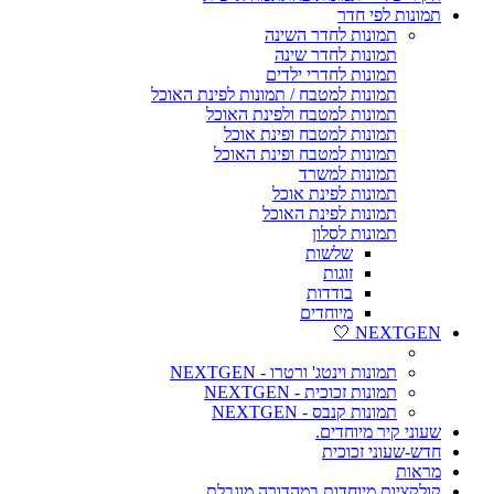
תמונות לפי חדר
תמונות לחדר השינה
תמונות לחדר שינה
תמונות לחדרי ילדים
תמונות למטבח / תמונות לפינת האוכל
תמונות למטבח ולפינת האוכל
תמונות למטבח ופינת אוכל
תמונות למטבח ופינת האוכל
תמונות למשרד
תמונות לפינת אוכל
תמונות לפינת האוכל
תמונות לסלון
שלשות
זוגות
בודדות
מיוחדים
NEXTGEN 🤍
תמונות וינטג' ורטרו - NEXTGEN
תמונות זכוכית - NEXTGEN
תמונות קנבס - NEXTGEN
שעוני קיר מיוחדים.
חדש-שעוני זכוכית
מראות
קולקציות מיוחדות במהדורה מוגבלת