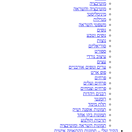
מוטיבציה
מוטיבציה והשראה
מינימליסטי
מנדלות
משפטי השראה
נופים
נופים וטבע
נוצות
סוריאליזם
ספורט
עיצוב נורדי
עצים
ערים ונופים אורבניים
פופ ארט
פרחים
פרחים ועלים
פרחים וצמחים
רבנים ויהדות
רומנטי
תלת מימד
תמונות אופנה ושיק
תמונות בקו אחד
תרבות וקולנוע
תמונות השראה ומוטיבציה
הקיר שלי – תמונות בהתאמה אישית