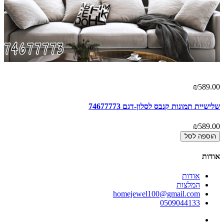
00
₪589.00
שלישיית תמונות קנבס לסלון-דגם 74677773
זו
00
₪589.00
הוספה לסל
אודות
אודות
המלצות
homejewel100@gmail.com
0509044133