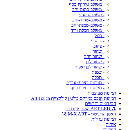
- משולב-טורקיז-כסף
- משולב-כתום-זהב
- משולב-ססגוני
- משולב-שחור-זהב
- משולב-שמנת-זהב
- משולב-תכלת ורוד
- סגול
- צבעוני
- צהוב
- שחור
- שחור וזהב
- שחור לבן
- שחור לבן ואפור
- שמנת
- תכלת
- תמונות בצבע טורקיז
- תמונות בצבע כסף
תמונות מעוצבות
תמונות קנבס במרקם בולט | קולקציית Art Touch
הכי חמים וחדשים
🎨 ART LED 💡-תמונות לד
האמן הדיגיטלי - M-X ART 🚀
תמונות עגולות
אודות
המלצות