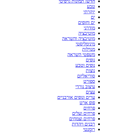
חדש! תמונות גרפיטי
טבע
יוקרתי
ים
ים וחופים
מודרני
מוטיבציה
מוטיבציה והשראה
מינימליסטי
מנדלות
משפטי השראה
נופים
נופים וטבע
נוצות
סוריאליזם
ספורט
עיצוב נורדי
עצים
ערים ונופים אורבניים
פופ ארט
פרחים
פרחים ועלים
פרחים וצמחים
רבנים ויהדות
רומנטי