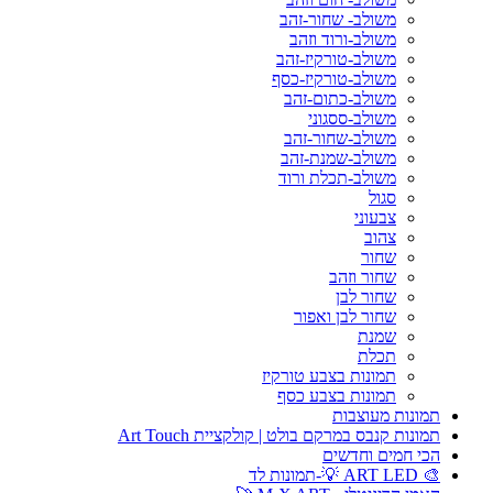
משולב- שחור-זהב
משולב-ורוד וזהב
משולב-טורקיז-זהב
משולב-טורקיז-כסף
משולב-כתום-זהב
משולב-ססגוני
משולב-שחור-זהב
משולב-שמנת-זהב
משולב-תכלת ורוד
סגול
צבעוני
צהוב
שחור
שחור וזהב
שחור לבן
שחור לבן ואפור
שמנת
תכלת
תמונות בצבע טורקיז
תמונות בצבע כסף
תמונות מעוצבות
תמונות קנבס במרקם בולט | קולקציית Art Touch
הכי חמים וחדשים
🎨 ART LED 💡-תמונות לד