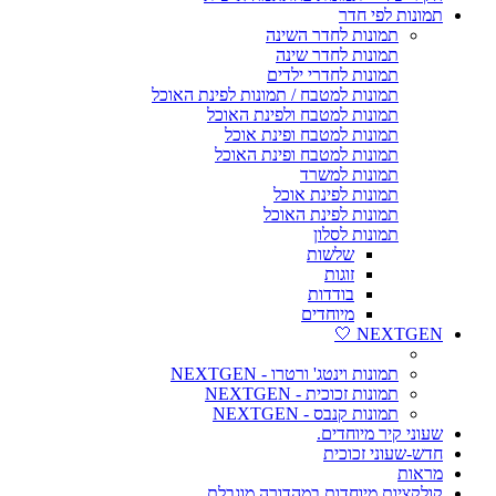
תמונות לפי חדר
תמונות לחדר השינה
תמונות לחדר שינה
תמונות לחדרי ילדים
תמונות למטבח / תמונות לפינת האוכל
תמונות למטבח ולפינת האוכל
תמונות למטבח ופינת אוכל
תמונות למטבח ופינת האוכל
תמונות למשרד
תמונות לפינת אוכל
תמונות לפינת האוכל
תמונות לסלון
שלשות
זוגות
בודדות
מיוחדים
NEXTGEN 🤍
תמונות וינטג' ורטרו - NEXTGEN
תמונות זכוכית - NEXTGEN
תמונות קנבס - NEXTGEN
שעוני קיר מיוחדים.
חדש-שעוני זכוכית
מראות
קולקציות מיוחדות במהדורה מוגבלת