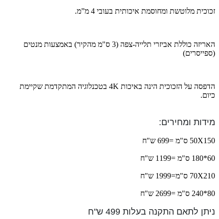
זכוכית מלוטשת ומחוסמת איכותית בעובי 4 מ”מ.
האריזה כוללת אביזרי תלייה-צפה (3 ס"מ מהקיר) באמצעות מנטים
(ספייסרים)
הדפסה על הזכוכית הינה באיכות 4K בטכנלוגיה המתקדמת שקיימת
כיום.
מידות ומחירים:
50X150 ס"מ =699 ש"ח
60*180 ס"מ =1199 ש"ח
70X210 ס"מ=1999 ש"ח
80*240 ס"מ =2699 ש"ח
ניתן לתאם התקנה בעלות 499 ש"ח