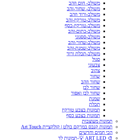
משולב- חום וזהב
משולב- שחור-זהב
משולב-ורוד וזהב
משולב-טורקיז-זהב
משולב-טורקיז-כסף
משולב-כתום-זהב
משולב-ססגוני
משולב-שחור-זהב
משולב-שמנת-זהב
משולב-תכלת ורוד
סגול
צבעוני
צהוב
שחור
שחור וזהב
שחור לבן
שחור לבן ואפור
שמנת
תכלת
תמונות בצבע טורקיז
תמונות בצבע כסף
תמונות מעוצבות
תמונות קנבס במרקם בולט | קולקציית Art Touch
הכי חמים וחדשים
🎨 ART LED 💡-תמונות לד