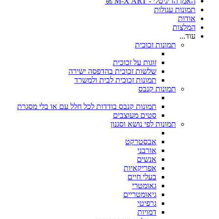
האמן הדיגיטלי - M-X ART 🚀
תמונות עגולות
אודות
המלצות
עוד...
תמונות זכוכית
זוגות על זכוכית
שלשות זכוכית בהדפסה ישירה
תמונות זכוכית לבית ולמשרד
תמונות קנבס
תמונות קנבס בודדות לכל חלל עם או בלי מסגרת
סטים מעוצבים
תמונות לפי נושא וסגנון
אבסטרקט
אורבני
אנשים
אפריקאיות
בעלי חיים
גאומטרי
גיאומטריים
גרפיטי
דמויות