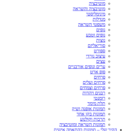
מוטיבציה
מוטיבציה והשראה
מינימליסטי
מנדלות
משפטי השראה
נופים
נופים וטבע
נוצות
סוריאליזם
ספורט
עיצוב נורדי
עצים
ערים ונופים אורבניים
פופ ארט
פרחים
פרחים ועלים
פרחים וצמחים
רבנים ויהדות
רומנטי
תלת מימד
תמונות אופנה ושיק
תמונות בקו אחד
תרבות וקולנוע
תמונות השראה ומוטיבציה
הקיר שלי – תמונות בהתאמה אישית