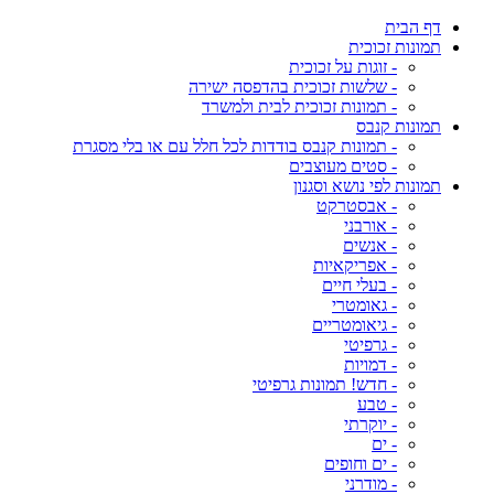
דף הבית
תמונות זכוכית
- זוגות על זכוכית
- שלשות זכוכית בהדפסה ישירה
- תמונות זכוכית לבית ולמשרד
תמונות קנבס
- תמונות קנבס בודדות לכל חלל עם או בלי מסגרת
- סטים מעוצבים
תמונות לפי נושא וסגנון
- אבסטרקט
- אורבני
- אנשים
- אפריקאיות
- בעלי חיים
- גאומטרי
- גיאומטריים
- גרפיטי
- דמויות
- חדש! תמונות גרפיטי
- טבע
- יוקרתי
- ים
- ים וחופים
- מודרני