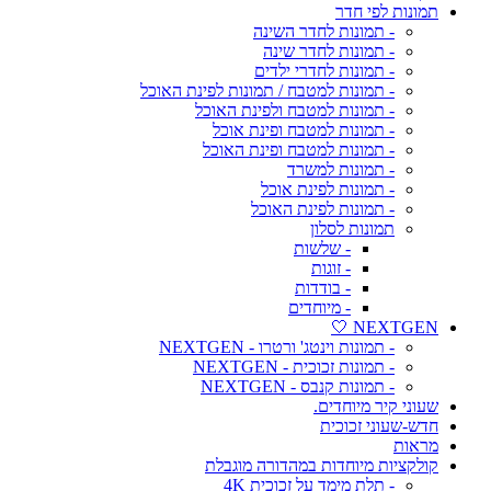
תמונות לפי חדר
- תמונות לחדר השינה
- תמונות לחדר שינה
- תמונות לחדרי ילדים
- תמונות למטבח / תמונות לפינת האוכל
- תמונות למטבח ולפינת האוכל
- תמונות למטבח ופינת אוכל
- תמונות למטבח ופינת האוכל
- תמונות למשרד
- תמונות לפינת אוכל
- תמונות לפינת האוכל
תמונות לסלון
- שלשות
- זוגות
- בודדות
- מיוחדים
NEXTGEN 🤍
- תמונות וינטג' ורטרו - NEXTGEN
- תמונות זכוכית - NEXTGEN
- תמונות קנבס - NEXTGEN
שעוני קיר מיוחדים.
חדש-שעוני זכוכית
מראות
קולקציות מיוחדות במהדורה מוגבלת
- תלת מימד על זכוכית 4K