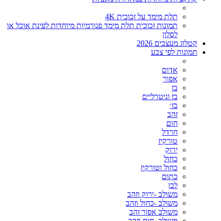
תלת מימד על זכוכית 4K
תמונות זכוכית תלת מימד פנורמיות מיוחדות לפינת אוכל או
לסלון
קטלוג מעצבים 2026
תמונות לפי צבע
אדום
אפור
בז
בז וניטרליים
בז׳
זהב
חום
חרדל
טורקיז
ירוק
כחול
כחול וטורקיז
כתום
לבן
משולב -ירוק וזהב
משולב -כחול וזהב
משולב אפור זהב
משולב- חום וזהב