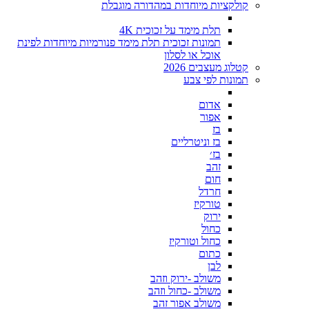
קולקציות מיוחדות במהדורה מוגבלת
תלת מימד על זכוכית 4K
תמונות זכוכית תלת מימד פנורמיות מיוחדות לפינת
אוכל או לסלון
קטלוג מעצבים 2026
תמונות לפי צבע
אדום
אפור
בז
בז וניטרליים
בז׳
זהב
חום
חרדל
טורקיז
ירוק
כחול
כחול וטורקיז
כתום
לבן
משולב -ירוק וזהב
משולב -כחול וזהב
משולב אפור זהב