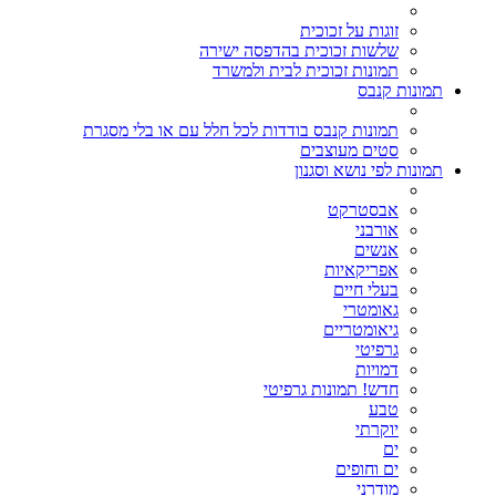
זוגות על זכוכית
שלשות זכוכית בהדפסה ישירה
תמונות זכוכית לבית ולמשרד
תמונות קנבס
תמונות קנבס בודדות לכל חלל עם או בלי מסגרת
סטים מעוצבים
תמונות לפי נושא וסגנון
אבסטרקט
אורבני
אנשים
אפריקאיות
בעלי חיים
גאומטרי
גיאומטריים
גרפיטי
דמויות
חדש! תמונות גרפיטי
טבע
יוקרתי
ים
ים וחופים
מודרני