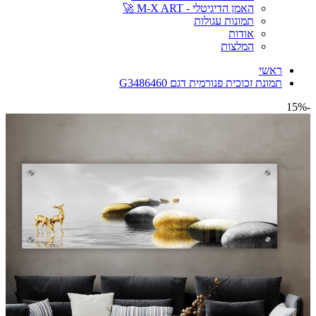
האמן הדיגיטלי - M-X ART 🚀
תמונות עגולות
אודות
המלצות
ראשי
תמונת זכוכית פנורמית דגם G3486460
-15%