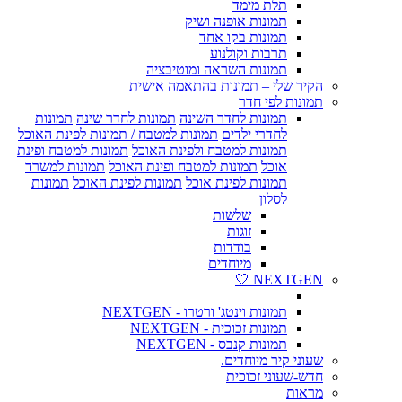
תלת מימד
תמונות אופנה ושיק
תמונות בקו אחד
תרבות וקולנוע
תמונות השראה ומוטיבציה
הקיר שלי – תמונות בהתאמה אישית
תמונות לפי חדר
תמונות לחדר השינה
תמונות לחדר שינה
תמונות
לחדרי ילדים
תמונות למטבח / תמונות לפינת האוכל
תמונות למטבח ולפינת האוכל
תמונות למטבח ופינת
אוכל
תמונות למטבח ופינת האוכל
תמונות למשרד
תמונות לפינת אוכל
תמונות לפינת האוכל
תמונות
לסלון
שלשות
זוגות
בודדות
מיוחדים
NEXTGEN 🤍
תמונות וינטג' ורטרו - NEXTGEN
תמונות זכוכית - NEXTGEN
תמונות קנבס - NEXTGEN
שעוני קיר מיוחדים.
חדש-שעוני זכוכית
מראות