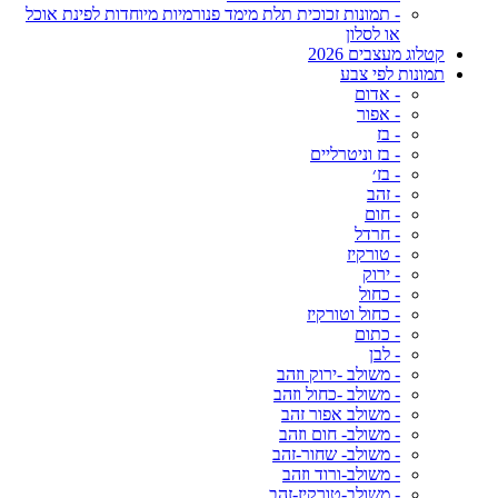
- תמונות זכוכית תלת מימד פנורמיות מיוחדות לפינת אוכל
או לסלון
קטלוג מעצבים 2026
תמונות לפי צבע
- אדום
- אפור
- בז
- בז וניטרליים
- בז׳
- זהב
- חום
- חרדל
- טורקיז
- ירוק
- כחול
- כחול וטורקיז
- כתום
- לבן
- משולב -ירוק וזהב
- משולב -כחול וזהב
- משולב אפור זהב
- משולב- חום וזהב
- משולב- שחור-זהב
- משולב-ורוד וזהב
- משולב-טורקיז-זהב