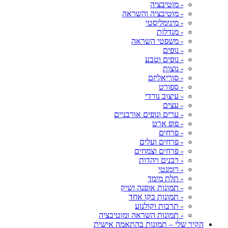
- מוטיבציה
- מוטיבציה והשראה
- מינימליסטי
- מנדלות
- משפטי השראה
- נופים
- נופים וטבע
- נוצות
- סוריאליזם
- ספורט
- עיצוב נורדי
- עצים
- ערים ונופים אורבניים
- פופ ארט
- פרחים
- פרחים ועלים
- פרחים וצמחים
- רבנים ויהדות
- רומנטי
- תלת מימד
- תמונות אופנה ושיק
- תמונות בקו אחד
- תרבות וקולנוע
- תמונות השראה ומוטיבציה
הקיר שלי – תמונות בהתאמה אישית