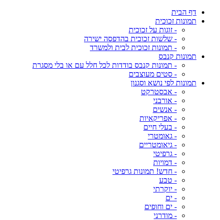
דף הבית
תמונות זכוכית
- זוגות על זכוכית
- שלשות זכוכית בהדפסה ישירה
- תמונות זכוכית לבית ולמשרד
תמונות קנבס
- תמונות קנבס בודדות לכל חלל עם או בלי מסגרת
- סטים מעוצבים
תמונות לפי נושא וסגנון
- אבסטרקט
- אורבני
- אנשים
- אפריקאיות
- בעלי חיים
- גאומטרי
- גיאומטריים
- גרפיטי
- דמויות
- חדש! תמונות גרפיטי
- טבע
- יוקרתי
- ים
- ים וחופים
- מודרני