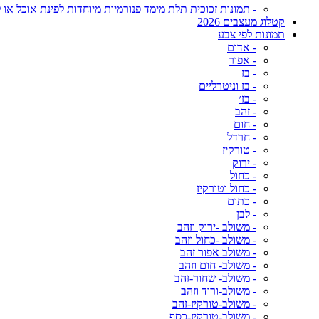
- תמונות זכוכית תלת מימד פנורמיות מיוחדות לפינת אוכל או ל
קטלוג מעצבים 2026
תמונות לפי צבע
- אדום
- אפור
- בז
- בז וניטרליים
- בז׳
- זהב
- חום
- חרדל
- טורקיז
- ירוק
- כחול
- כחול וטורקיז
- כתום
- לבן
- משולב -ירוק וזהב
- משולב -כחול וזהב
- משולב אפור זהב
- משולב- חום וזהב
- משולב- שחור-זהב
- משולב-ורוד וזהב
- משולב-טורקיז-זהב
- משולב-טורקיז-כסף