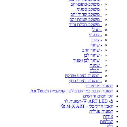
- משולב-כתום-זהב
- משולב-ססגוני
- משולב-שחור-זהב
- משולב-שמנת-זהב
- משולב-תכלת ורוד
- סגול
- צבעוני
- צהוב
- שחור
- שחור וזהב
- שחור לבן
- שחור לבן ואפור
- שמנת
- תכלת
- תמונות בצבע טורקיז
- תמונות בצבע כסף
תמונות מעוצבות
תמונות קנבס במרקם בולט | קולקציית Art Touch
הכי חמים וחדשים
🎨 ART LED 💡-תמונות לד
האמן הדיגיטלי - M-X ART 🚀
תמונות עגולות
אודות
המלצות
בלוג