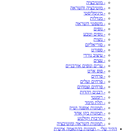
- מוטיבציה
- מוטיבציה והשראה
- מינימליסטי
- מנדלות
- משפטי השראה
- נופים
- נופים וטבע
- נוצות
- סוריאליזם
- ספורט
- עיצוב נורדי
- עצים
- ערים ונופים אורבניים
- פופ ארט
- פרחים
- פרחים ועלים
- פרחים וצמחים
- רבנים ויהדות
- רומנטי
- תלת מימד
- תמונות אופנה ושיק
- תמונות בקו אחד
- תרבות וקולנוע
- תמונות השראה ומוטיבציה
הקיר שלי – תמונות בהתאמה אישית