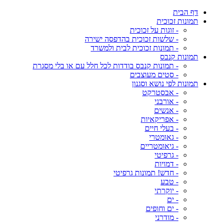
דף הבית
תמונות זכוכית
- זוגות על זכוכית
- שלשות זכוכית בהדפסה ישירה
- תמונות זכוכית לבית ולמשרד
תמונות קנבס
- תמונות קנבס בודדות לכל חלל עם או בלי מסגרת
- סטים מעוצבים
תמונות לפי נושא וסגנון
- אבסטרקט
- אורבני
- אנשים
- אפריקאיות
- בעלי חיים
- גאומטרי
- גיאומטריים
- גרפיטי
- דמויות
- חדש! תמונות גרפיטי
- טבע
- יוקרתי
- ים
- ים וחופים
- מודרני