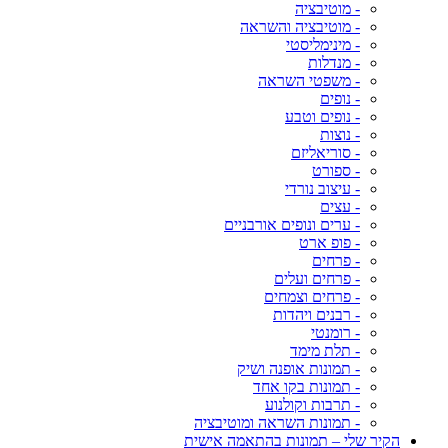
- מוטיבציה
- מוטיבציה והשראה
- מינימליסטי
- מנדלות
- משפטי השראה
- נופים
- נופים וטבע
- נוצות
- סוריאליזם
- ספורט
- עיצוב נורדי
- עצים
- ערים ונופים אורבניים
- פופ ארט
- פרחים
- פרחים ועלים
- פרחים וצמחים
- רבנים ויהדות
- רומנטי
- תלת מימד
- תמונות אופנה ושיק
- תמונות בקו אחד
- תרבות וקולנוע
- תמונות השראה ומוטיבציה
הקיר שלי – תמונות בהתאמה אישית