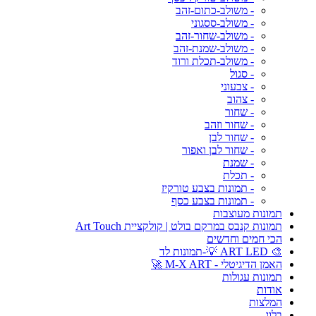
- משולב-כתום-זהב
- משולב-ססגוני
- משולב-שחור-זהב
- משולב-שמנת-זהב
- משולב-תכלת ורוד
- סגול
- צבעוני
- צהוב
- שחור
- שחור וזהב
- שחור לבן
- שחור לבן ואפור
- שמנת
- תכלת
- תמונות בצבע טורקיז
- תמונות בצבע כסף
תמונות מעוצבות
תמונות קנבס במרקם בולט | קולקציית Art Touch
הכי חמים וחדשים
🎨 ART LED 💡-תמונות לד
האמן הדיגיטלי - M-X ART 🚀
תמונות עגולות
אודות
המלצות
בלוג