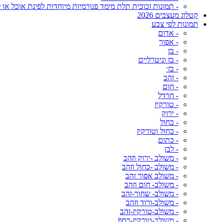
- תמונות זכוכית תלת מימד פנורמיות מיוחדות לפינת אוכל או ל
קטלוג מעצבים 2026
תמונות לפי צבע
- אדום
- אפור
- בז
- בז וניטרליים
- בז׳
- זהב
- חום
- חרדל
- טורקיז
- ירוק
- כחול
- כחול וטורקיז
- כתום
- לבן
- משולב -ירוק וזהב
- משולב -כחול וזהב
- משולב אפור זהב
- משולב- חום וזהב
- משולב- שחור-זהב
- משולב-ורוד וזהב
- משולב-טורקיז-זהב
- משולב-טורקיז-כסף