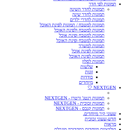
תמונות לפי חדר
תמונות לחדר השינה
תמונות לחדר שינה
תמונות לחדרי ילדים
תמונות למטבח / תמונות לפינת האוכל
תמונות למטבח ולפינת האוכל
תמונות למטבח ופינת אוכל
תמונות למטבח ופינת האוכל
תמונות למשרד
תמונות לפינת אוכל
תמונות לפינת האוכל
תמונות לסלון
שלשות
זוגות
בודדות
מיוחדים
NEXTGEN 🤍
תמונות וינטג' ורטרו - NEXTGEN
תמונות זכוכית - NEXTGEN
תמונות קנבס - NEXTGEN
שעוני קיר מיוחדים.
חדש-שעוני זכוכית
מראות
קולקציות מיוחדות במהדורה מוגבלת