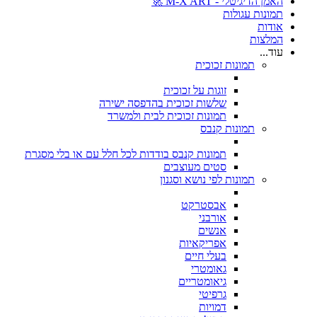
האמן הדיגיטלי - M-X ART 🚀
תמונות עגולות
אודות
המלצות
עוד...
תמונות זכוכית
זוגות על זכוכית
שלשות זכוכית בהדפסה ישירה
תמונות זכוכית לבית ולמשרד
תמונות קנבס
תמונות קנבס בודדות לכל חלל עם או בלי מסגרת
סטים מעוצבים
תמונות לפי נושא וסגנון
אבסטרקט
אורבני
אנשים
אפריקאיות
בעלי חיים
גאומטרי
גיאומטריים
גרפיטי
דמויות