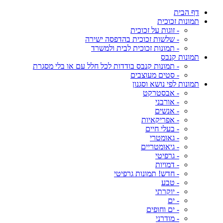
דף הבית
תמונות זכוכית
- זוגות על זכוכית
- שלשות זכוכית בהדפסה ישירה
- תמונות זכוכית לבית ולמשרד
תמונות קנבס
- תמונות קנבס בודדות לכל חלל עם או בלי מסגרת
- סטים מעוצבים
תמונות לפי נושא וסגנון
- אבסטרקט
- אורבני
- אנשים
- אפריקאיות
- בעלי חיים
- גאומטרי
- גיאומטריים
- גרפיטי
- דמויות
- חדש! תמונות גרפיטי
- טבע
- יוקרתי
- ים
- ים וחופים
- מודרני