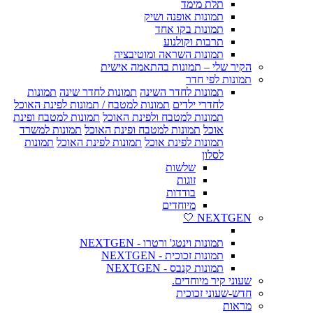
תלת מימד
תמונות אופנה ושיק
תמונות בקו אחד
תרבות וקולנוע
תמונות השראה ומוטיבציה
הקיר שלי – תמונות בהתאמה אישית
תמונות לפי חדר
תמונות לחדר השינה
תמונות לחדר שינה
תמונות
לחדרי ילדים
תמונות למטבח / תמונות לפינת האוכל
תמונות למטבח ולפינת האוכל
תמונות למטבח ופינת
אוכל
תמונות למטבח ופינת האוכל
תמונות למשרד
תמונות לפינת אוכל
תמונות לפינת האוכל
תמונות
לסלון
שלשות
זוגות
בודדות
מיוחדים
NEXTGEN 🤍
תמונות וינטג' ורטרו - NEXTGEN
תמונות זכוכית - NEXTGEN
תמונות קנבס - NEXTGEN
שעוני קיר מיוחדים.
חדש-שעוני זכוכית
מראות