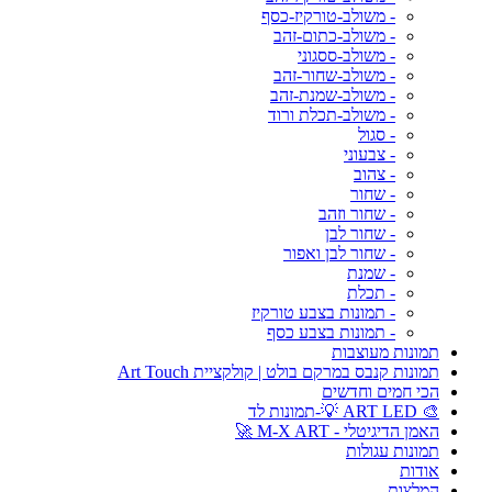
- משולב-טורקיז-כסף
- משולב-כתום-זהב
- משולב-ססגוני
- משולב-שחור-זהב
- משולב-שמנת-זהב
- משולב-תכלת ורוד
- סגול
- צבעוני
- צהוב
- שחור
- שחור וזהב
- שחור לבן
- שחור לבן ואפור
- שמנת
- תכלת
- תמונות בצבע טורקיז
- תמונות בצבע כסף
תמונות מעוצבות
תמונות קנבס במרקם בולט | קולקציית Art Touch
הכי חמים וחדשים
🎨 ART LED 💡-תמונות לד
האמן הדיגיטלי - M-X ART 🚀
תמונות עגולות
אודות
המלצות