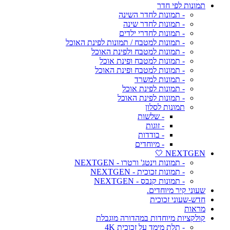
תמונות לפי חדר
- תמונות לחדר השינה
- תמונות לחדר שינה
- תמונות לחדרי ילדים
- תמונות למטבח / תמונות לפינת האוכל
- תמונות למטבח ולפינת האוכל
- תמונות למטבח ופינת אוכל
- תמונות למטבח ופינת האוכל
- תמונות למשרד
- תמונות לפינת אוכל
- תמונות לפינת האוכל
תמונות לסלון
- שלשות
- זוגות
- בודדות
- מיוחדים
NEXTGEN 🤍
- תמונות וינטג' ורטרו - NEXTGEN
- תמונות זכוכית - NEXTGEN
- תמונות קנבס - NEXTGEN
שעוני קיר מיוחדים.
חדש-שעוני זכוכית
מראות
קולקציות מיוחדות במהדורה מוגבלת
- תלת מימד על זכוכית 4K