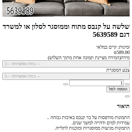
שלשה על קנבס מתוח וממוסגר לסלון או למשרד
דגם 5639589
זמינות: קיים במלאי
₪589.00
מידה(המידה מציינת תמונה אחת מתוך השלוש)
--- בחרו אפשרויות ---
צבע המסגרת
--- בחרו אפשרויות ---
הוספה לסל
תיאור
התמונות מודפסות על בד קנבס באיכות גבוהה ..
עמידות למים ודהייה למשך שנים.
התמונות מגיעות ממוסגרות ומוכנות לתלייה.