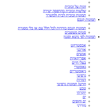
זוגות על זכוכית
שלשות זכוכית בהדפסה ישירה
תמונות זכוכית לבית ולמשרד
תמונות קנבס
תמונות קנבס בודדות לכל חלל עם או בלי מסגרת
סטים מעוצבים
תמונות לפי נושא וסגנון
אבסטרקט
אורבני
אנשים
אפריקאיות
בעלי חיים
גאומטרי
גיאומטריים
גרפיטי
דמויות
חדש! תמונות גרפיטי
טבע
יוקרתי
ים
ים וחופים
מודרני