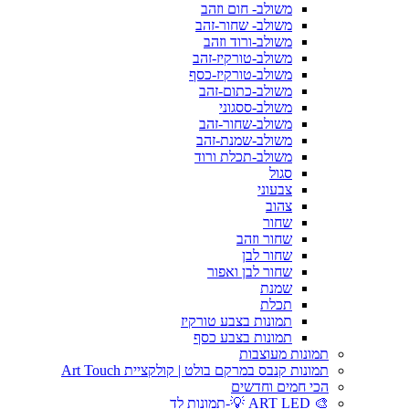
משולב- חום וזהב
משולב- שחור-זהב
משולב-ורוד וזהב
משולב-טורקיז-זהב
משולב-טורקיז-כסף
משולב-כתום-זהב
משולב-ססגוני
משולב-שחור-זהב
משולב-שמנת-זהב
משולב-תכלת ורוד
סגול
צבעוני
צהוב
שחור
שחור וזהב
שחור לבן
שחור לבן ואפור
שמנת
תכלת
תמונות בצבע טורקיז
תמונות בצבע כסף
תמונות מעוצבות
תמונות קנבס במרקם בולט | קולקציית Art Touch
הכי חמים וחדשים
🎨 ART LED 💡-תמונות לד