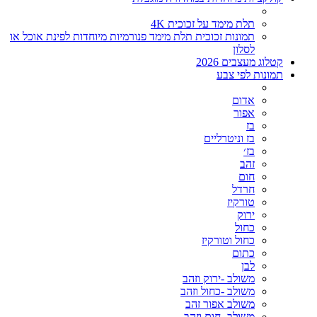
תלת מימד על זכוכית 4K
תמונות זכוכית תלת מימד פנורמיות מיוחדות לפינת אוכל או
לסלון
קטלוג מעצבים 2026
תמונות לפי צבע
אדום
אפור
בז
בז וניטרליים
בז׳
זהב
חום
חרדל
טורקיז
ירוק
כחול
כחול וטורקיז
כתום
לבן
משולב -ירוק וזהב
משולב -כחול וזהב
משולב אפור זהב
משולב- חום וזהב