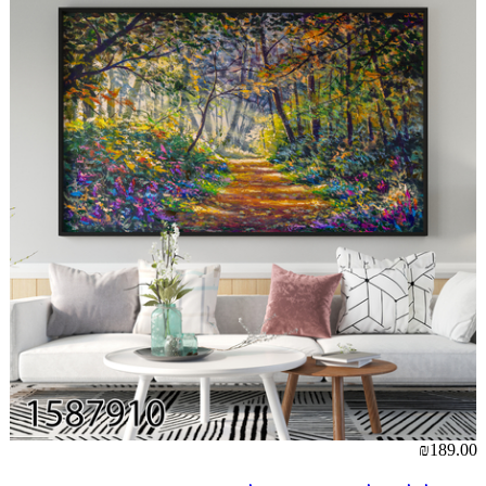
₪189.00