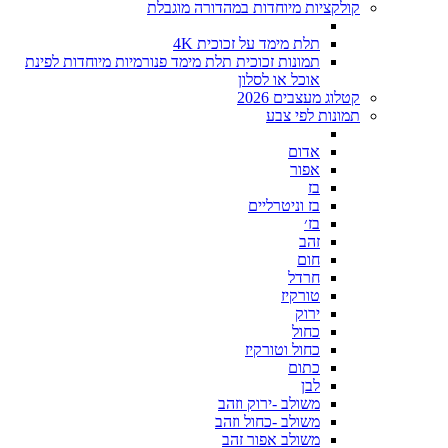
קולקציות מיוחדות במהדורה מוגבלת
תלת מימד על זכוכית 4K
תמונות זכוכית תלת מימד פנורמיות מיוחדות לפינת
אוכל או לסלון
קטלוג מעצבים 2026
תמונות לפי צבע
אדום
אפור
בז
בז וניטרליים
בז׳
זהב
חום
חרדל
טורקיז
ירוק
כחול
כחול וטורקיז
כתום
לבן
משולב -ירוק וזהב
משולב -כחול וזהב
משולב אפור זהב