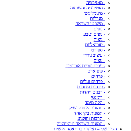
- מוטיבציה
- מוטיבציה והשראה
- מינימליסטי
- מנדלות
- משפטי השראה
- נופים
- נופים וטבע
- נוצות
- סוריאליזם
- ספורט
- עיצוב נורדי
- עצים
- ערים ונופים אורבניים
- פופ ארט
- פרחים
- פרחים ועלים
- פרחים וצמחים
- רבנים ויהדות
- רומנטי
- תלת מימד
- תמונות אופנה ושיק
- תמונות בקו אחד
- תרבות וקולנוע
- תמונות השראה ומוטיבציה
הקיר שלי – תמונות בהתאמה אישית