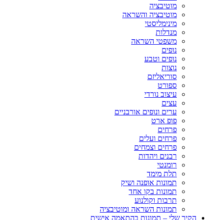
מוטיבציה
מוטיבציה והשראה
מינימליסטי
מנדלות
משפטי השראה
נופים
נופים וטבע
נוצות
סוריאליזם
ספורט
עיצוב נורדי
עצים
ערים ונופים אורבניים
פופ ארט
פרחים
פרחים ועלים
פרחים וצמחים
רבנים ויהדות
רומנטי
תלת מימד
תמונות אופנה ושיק
תמונות בקו אחד
תרבות וקולנוע
תמונות השראה ומוטיבציה
הקיר שלי – תמונות בהתאמה אישית