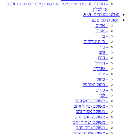
- תמונות זכוכית תלת מימד פנורמיות מיוחדות לפינת אוכל
או לסלון
קטלוג מעצבים 2026
תמונות לפי צבע
- אדום
- אפור
- בז
- בז וניטרליים
- בז׳
- זהב
- חום
- חרדל
- טורקיז
- ירוק
- כחול
- כחול וטורקיז
- כתום
- לבן
- משולב -ירוק וזהב
- משולב -כחול וזהב
- משולב אפור זהב
- משולב- חום וזהב
- משולב- שחור-זהב
- משולב-ורוד וזהב
- משולב-טורקיז-זהב