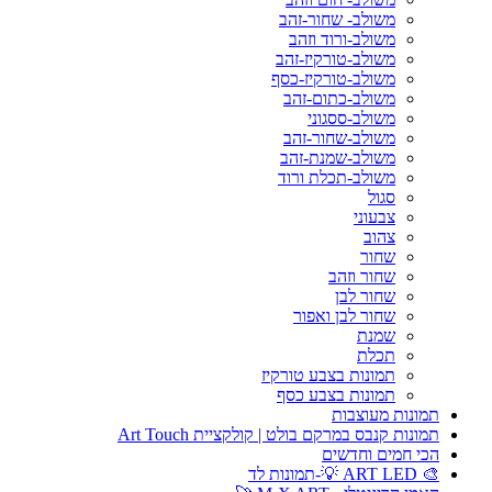
משולב- שחור-זהב
משולב-ורוד וזהב
משולב-טורקיז-זהב
משולב-טורקיז-כסף
משולב-כתום-זהב
משולב-ססגוני
משולב-שחור-זהב
משולב-שמנת-זהב
משולב-תכלת ורוד
סגול
צבעוני
צהוב
שחור
שחור וזהב
שחור לבן
שחור לבן ואפור
שמנת
תכלת
תמונות בצבע טורקיז
תמונות בצבע כסף
תמונות מעוצבות
תמונות קנבס במרקם בולט | קולקציית Art Touch
הכי חמים וחדשים
🎨 ART LED 💡-תמונות לד