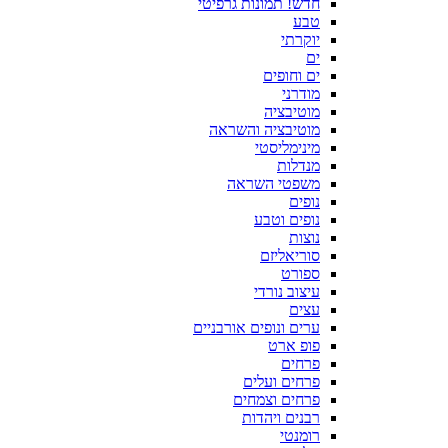
חדש! תמונות גרפיטי
טבע
יוקרתי
ים
ים וחופים
מודרני
מוטיבציה
מוטיבציה והשראה
מינימליסטי
מנדלות
משפטי השראה
נופים
נופים וטבע
נוצות
סוריאליזם
ספורט
עיצוב נורדי
עצים
ערים ונופים אורבניים
פופ ארט
פרחים
פרחים ועלים
פרחים וצמחים
רבנים ויהדות
רומנטי