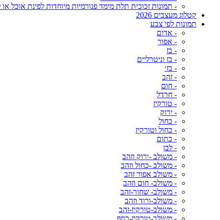
- תמונות זכוכית תלת מימד פנורמיות מיוחדות לפינת אוכל או ל
קטלוג מעצבים 2026
תמונות לפי צבע
- אדום
- אפור
- בז
- בז וניטרליים
- בז׳
- זהב
- חום
- חרדל
- טורקיז
- ירוק
- כחול
- כחול וטורקיז
- כתום
- לבן
- משולב -ירוק וזהב
- משולב -כחול וזהב
- משולב אפור זהב
- משולב- חום וזהב
- משולב- שחור-זהב
- משולב-ורוד וזהב
- משולב-טורקיז-זהב
- משולב-טורקיז-כסף