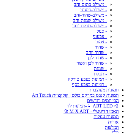
- משולב-כתום-זהב
- משולב-ססגוני
- משולב-שחור-זהב
- משולב-שמנת-זהב
- משולב-תכלת ורוד
- סגול
- צבעוני
- צהוב
- שחור
- שחור וזהב
- שחור לבן
- שחור לבן ואפור
- שמנת
- תכלת
- תמונות בצבע טורקיז
- תמונות בצבע כסף
תמונות מעוצבות
תמונות קנבס במרקם בולט | קולקציית Art Touch
הכי חמים וחדשים
🎨 ART LED 💡-תמונות לד
האמן הדיגיטלי - M-X ART 🚀
תמונות עגולות
אודות
המלצות
בלוג