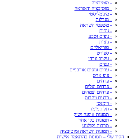
- מוטיבציה
- מוטיבציה והשראה
- מינימליסטי
- מנדלות
- משפטי השראה
- נופים
- נופים וטבע
- נוצות
- סוריאליזם
- ספורט
- עיצוב נורדי
- עצים
- ערים ונופים אורבניים
- פופ ארט
- פרחים
- פרחים ועלים
- פרחים וצמחים
- רבנים ויהדות
- רומנטי
- תלת מימד
- תמונות אופנה ושיק
- תמונות בקו אחד
- תרבות וקולנוע
- תמונות השראה ומוטיבציה
הקיר שלי – תמונות בהתאמה אישית