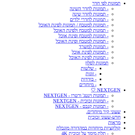
תמונות לפי חדר
- תמונות לחדר השינה
- תמונות לחדר שינה
- תמונות לחדרי ילדים
- תמונות למטבח / תמונות לפינת האוכל
- תמונות למטבח ולפינת האוכל
- תמונות למטבח ופינת אוכל
- תמונות למטבח ופינת האוכל
- תמונות למשרד
- תמונות לפינת אוכל
- תמונות לפינת האוכל
תמונות לסלון
- שלשות
- זוגות
- בודדות
- מיוחדים
NEXTGEN 🤍
- תמונות וינטג' ורטרו - NEXTGEN
- תמונות זכוכית - NEXTGEN
- תמונות קנבס - NEXTGEN
שעוני קיר מיוחדים.
חדש-שעוני זכוכית
מראות
קולקציות מיוחדות במהדורה מוגבלת
- תלת מימד על זכוכית 4K