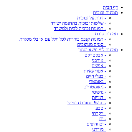
דף הבית
תמונות זכוכית
- זוגות על זכוכית
- שלשות זכוכית בהדפסה ישירה
- תמונות זכוכית לבית ולמשרד
תמונות קנבס
- תמונות קנבס בודדות לכל חלל עם או בלי מסגרת
- סטים מעוצבים
תמונות לפי נושא וסגנון
- אבסטרקט
- אורבני
- אנשים
- אפריקאיות
- בעלי חיים
- גאומטרי
- גיאומטריים
- גרפיטי
- דמויות
- חדש! תמונות גרפיטי
- טבע
- יוקרתי
- ים
- ים וחופים
- מודרני