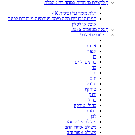
קולקציות מיוחדות במהדורה מוגבלת
תלת מימד על זכוכית 4K
תמונות זכוכית תלת מימד פנורמיות מיוחדות לפינת
אוכל או לסלון
קטלוג מעצבים 2026
תמונות לפי צבע
אדום
אפור
בז
בז וניטרליים
בז׳
זהב
חום
חרדל
טורקיז
ירוק
כחול
כחול וטורקיז
כתום
לבן
משולב -ירוק וזהב
משולב -כחול וזהב
משולב אפור זהב