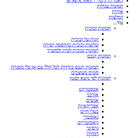
האמן הדיגיטלי - M-X ART 🚀
תמונות עגולות
אודות
המלצות
עוד...
תמונות זכוכית
זוגות על זכוכית
שלשות זכוכית בהדפסה ישירה
תמונות זכוכית לבית ולמשרד
תמונות קנבס
תמונות קנבס בודדות לכל חלל עם או בלי מסגרת
סטים מעוצבים
תמונות לפי נושא וסגנון
אבסטרקט
אורבני
אנשים
אפריקאיות
בעלי חיים
גאומטרי
גיאומטריים
גרפיטי
דמויות