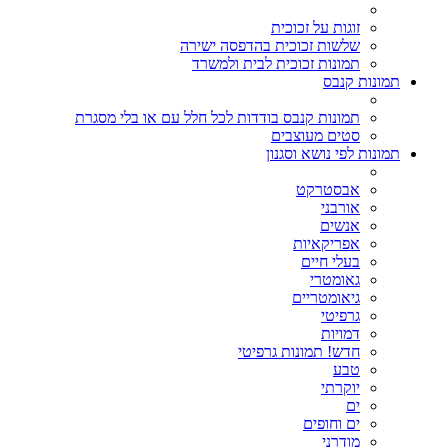
זוגות על זכוכית
שלשות זכוכית בהדפסה ישירה
תמונות זכוכית לבית ולמשרד
תמונות קנבס
תמונות קנבס בודדות לכל חלל עם או בלי מסגרת
סטים מעוצבים
תמונות לפי נושא וסגנון
אבסטרקט
אורבני
אנשים
אפריקאיות
בעלי חיים
גאומטרי
גיאומטריים
גרפיטי
דמויות
חדש! תמונות גרפיטי
טבע
יוקרתי
ים
ים וחופים
מודרני