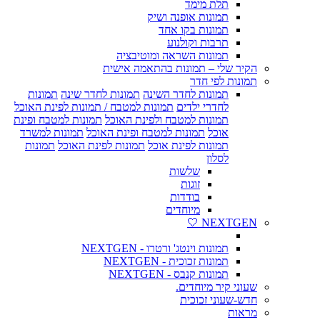
תלת מימד
תמונות אופנה ושיק
תמונות בקו אחד
תרבות וקולנוע
תמונות השראה ומוטיבציה
הקיר שלי – תמונות בהתאמה אישית
תמונות לפי חדר
תמונות לחדר השינה
תמונות לחדר שינה
תמונות
לחדרי ילדים
תמונות למטבח / תמונות לפינת האוכל
תמונות למטבח ולפינת האוכל
תמונות למטבח ופינת
אוכל
תמונות למטבח ופינת האוכל
תמונות למשרד
תמונות לפינת אוכל
תמונות לפינת האוכל
תמונות
לסלון
שלשות
זוגות
בודדות
מיוחדים
NEXTGEN 🤍
תמונות וינטג' ורטרו - NEXTGEN
תמונות זכוכית - NEXTGEN
תמונות קנבס - NEXTGEN
שעוני קיר מיוחדים.
חדש-שעוני זכוכית
מראות