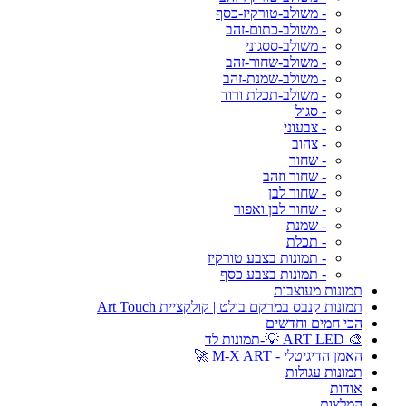
- משולב-טורקיז-כסף
- משולב-כתום-זהב
- משולב-ססגוני
- משולב-שחור-זהב
- משולב-שמנת-זהב
- משולב-תכלת ורוד
- סגול
- צבעוני
- צהוב
- שחור
- שחור וזהב
- שחור לבן
- שחור לבן ואפור
- שמנת
- תכלת
- תמונות בצבע טורקיז
- תמונות בצבע כסף
תמונות מעוצבות
תמונות קנבס במרקם בולט | קולקציית Art Touch
הכי חמים וחדשים
🎨 ART LED 💡-תמונות לד
האמן הדיגיטלי - M-X ART 🚀
תמונות עגולות
אודות
המלצות