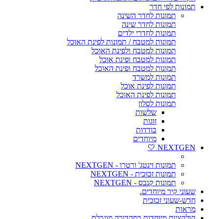
תמונות לפי חדר
תמונות לחדר השינה
תמונות לחדר שינה
תמונות לחדרי ילדים
תמונות למטבח / תמונות לפינת האוכל
תמונות למטבח ולפינת האוכל
תמונות למטבח ופינת אוכל
תמונות למטבח ופינת האוכל
תמונות למשרד
תמונות לפינת אוכל
תמונות לפינת האוכל
תמונות לסלון
שלשות
זוגות
בודדות
מיוחדים
NEXTGEN 🤍
תמונות וינטג' ורטרו - NEXTGEN
תמונות זכוכית - NEXTGEN
תמונות קנבס - NEXTGEN
שעוני קיר מיוחדים.
חדש-שעוני זכוכית
מראות
קולקציות מיוחדות במהדורה מוגבלת