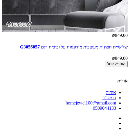
00
₪849.00
שלישיית תמונות מעוצבות מודפסות על זכוכית דגם G3056057
תמ
זכו
₪849.00
00
הוספה לסל
אודות
אודות
המלצות
homejewel100@gmail.com
0509044133