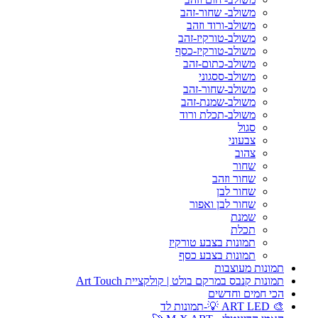
משולב- שחור-זהב
משולב-ורוד וזהב
משולב-טורקיז-זהב
משולב-טורקיז-כסף
משולב-כתום-זהב
משולב-ססגוני
משולב-שחור-זהב
משולב-שמנת-זהב
משולב-תכלת ורוד
סגול
צבעוני
צהוב
שחור
שחור וזהב
שחור לבן
שחור לבן ואפור
שמנת
תכלת
תמונות בצבע טורקיז
תמונות בצבע כסף
תמונות מעוצבות
תמונות קנבס במרקם בולט | קולקציית Art Touch
הכי חמים וחדשים
🎨 ART LED 💡-תמונות לד