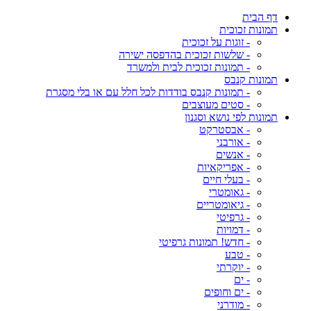
דף הבית
תמונות זכוכית
- זוגות על זכוכית
- שלשות זכוכית בהדפסה ישירה
- תמונות זכוכית לבית ולמשרד
תמונות קנבס
- תמונות קנבס בודדות לכל חלל עם או בלי מסגרת
- סטים מעוצבים
תמונות לפי נושא וסגנון
- אבסטרקט
- אורבני
- אנשים
- אפריקאיות
- בעלי חיים
- גאומטרי
- גיאומטריים
- גרפיטי
- דמויות
- חדש! תמונות גרפיטי
- טבע
- יוקרתי
- ים
- ים וחופים
- מודרני