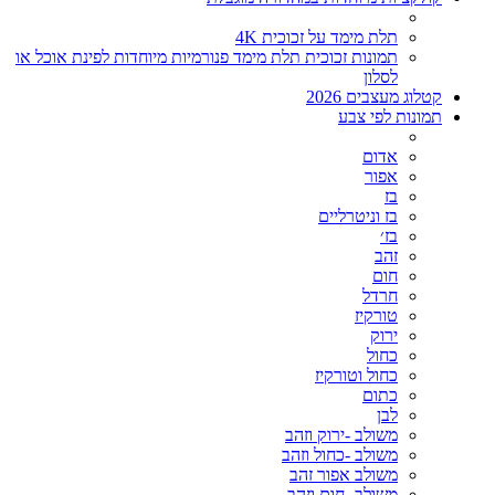
תלת מימד על זכוכית 4K
תמונות זכוכית תלת מימד פנורמיות מיוחדות לפינת אוכל או
לסלון
קטלוג מעצבים 2026
תמונות לפי צבע
אדום
אפור
בז
בז וניטרליים
בז׳
זהב
חום
חרדל
טורקיז
ירוק
כחול
כחול וטורקיז
כתום
לבן
משולב -ירוק וזהב
משולב -כחול וזהב
משולב אפור זהב
משולב- חום וזהב