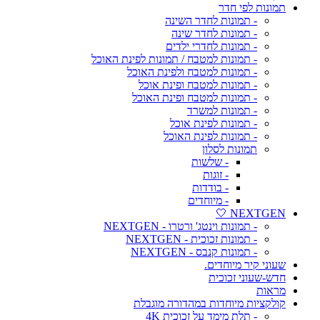
תמונות לפי חדר
- תמונות לחדר השינה
- תמונות לחדר שינה
- תמונות לחדרי ילדים
- תמונות למטבח / תמונות לפינת האוכל
- תמונות למטבח ולפינת האוכל
- תמונות למטבח ופינת אוכל
- תמונות למטבח ופינת האוכל
- תמונות למשרד
- תמונות לפינת אוכל
- תמונות לפינת האוכל
תמונות לסלון
- שלשות
- זוגות
- בודדות
- מיוחדים
NEXTGEN 🤍
- תמונות וינטג' ורטרו - NEXTGEN
- תמונות זכוכית - NEXTGEN
- תמונות קנבס - NEXTGEN
שעוני קיר מיוחדים.
חדש-שעוני זכוכית
מראות
קולקציות מיוחדות במהדורה מוגבלת
- תלת מימד על זכוכית 4K