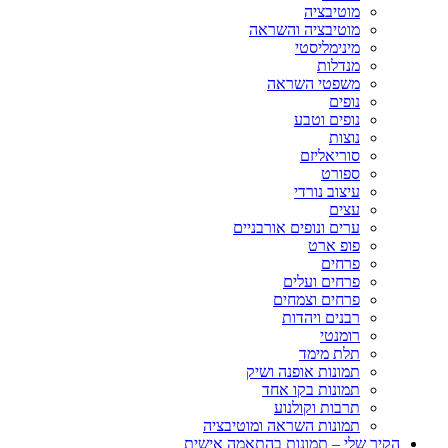
מוטיבציה
מוטיבציה והשראה
מינימליסטי
מנדלות
משפטי השראה
נופים
נופים וטבע
נוצות
סוריאליזם
ספורט
עיצוב נורדי
עצים
ערים ונופים אורבניים
פופ ארט
פרחים
פרחים ועלים
פרחים וצמחים
רבנים ויהדות
רומנטי
תלת מימד
תמונות אופנה ושיק
תמונות בקו אחד
תרבות וקולנוע
תמונות השראה ומוטיבציה
הקיר שלי – תמונות בהתאמה אישית