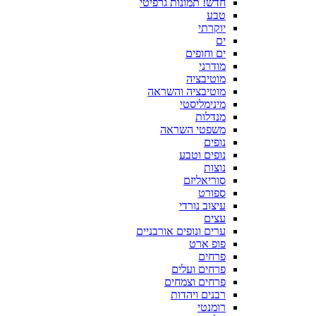
חדש! תמונות גרפיטי
טבע
יוקרתי
ים
ים וחופים
מודרני
מוטיבציה
מוטיבציה והשראה
מינימליסטי
מנדלות
משפטי השראה
נופים
נופים וטבע
נוצות
סוריאליזם
ספורט
עיצוב נורדי
עצים
ערים ונופים אורבניים
פופ ארט
פרחים
פרחים ועלים
פרחים וצמחים
רבנים ויהדות
רומנטי