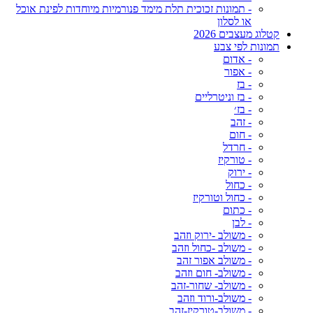
- תמונות זכוכית תלת מימד פנורמיות מיוחדות לפינת אוכל
או לסלון
קטלוג מעצבים 2026
תמונות לפי צבע
- אדום
- אפור
- בז
- בז וניטרליים
- בז׳
- זהב
- חום
- חרדל
- טורקיז
- ירוק
- כחול
- כחול וטורקיז
- כתום
- לבן
- משולב -ירוק וזהב
- משולב -כחול וזהב
- משולב אפור זהב
- משולב- חום וזהב
- משולב- שחור-זהב
- משולב-ורוד וזהב
- משולב-טורקיז-זהב