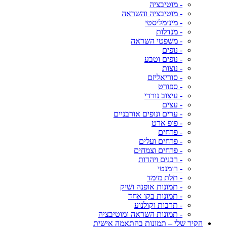
- מוטיבציה
- מוטיבציה והשראה
- מינימליסטי
- מנדלות
- משפטי השראה
- נופים
- נופים וטבע
- נוצות
- סוריאליזם
- ספורט
- עיצוב נורדי
- עצים
- ערים ונופים אורבניים
- פופ ארט
- פרחים
- פרחים ועלים
- פרחים וצמחים
- רבנים ויהדות
- רומנטי
- תלת מימד
- תמונות אופנה ושיק
- תמונות בקו אחד
- תרבות וקולנוע
- תמונות השראה ומוטיבציה
הקיר שלי – תמונות בהתאמה אישית