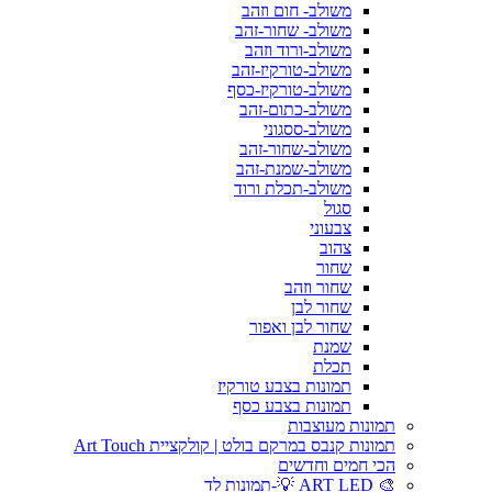
משולב- חום וזהב
משולב- שחור-זהב
משולב-ורוד וזהב
משולב-טורקיז-זהב
משולב-טורקיז-כסף
משולב-כתום-זהב
משולב-ססגוני
משולב-שחור-זהב
משולב-שמנת-זהב
משולב-תכלת ורוד
סגול
צבעוני
צהוב
שחור
שחור וזהב
שחור לבן
שחור לבן ואפור
שמנת
תכלת
תמונות בצבע טורקיז
תמונות בצבע כסף
תמונות מעוצבות
תמונות קנבס במרקם בולט | קולקציית Art Touch
הכי חמים וחדשים
🎨 ART LED 💡-תמונות לד