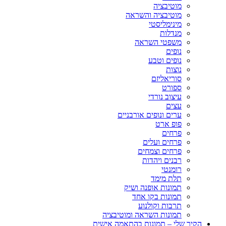
מוטיבציה
מוטיבציה והשראה
מינימליסטי
מנדלות
משפטי השראה
נופים
נופים וטבע
נוצות
סוריאליזם
ספורט
עיצוב נורדי
עצים
ערים ונופים אורבניים
פופ ארט
פרחים
פרחים ועלים
פרחים וצמחים
רבנים ויהדות
רומנטי
תלת מימד
תמונות אופנה ושיק
תמונות בקו אחד
תרבות וקולנוע
תמונות השראה ומוטיבציה
הקיר שלי – תמונות בהתאמה אישית