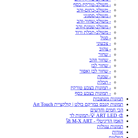
- משולב-טורקיז-כסף
- משולב-כתום-זהב
- משולב-ססגוני
- משולב-שחור-זהב
- משולב-שמנת-זהב
- משולב-תכלת ורוד
- סגול
- צבעוני
- צהוב
- שחור
- שחור וזהב
- שחור לבן
- שחור לבן ואפור
- שמנת
- תכלת
- תמונות בצבע טורקיז
- תמונות בצבע כסף
תמונות מעוצבות
תמונות קנבס במרקם בולט | קולקציית Art Touch
הכי חמים וחדשים
🎨 ART LED 💡-תמונות לד
האמן הדיגיטלי - M-X ART 🚀
תמונות עגולות
אודות
המלצות