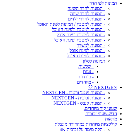
תמונות לפי חדר
- תמונות לחדר השינה
- תמונות לחדר שינה
- תמונות לחדרי ילדים
- תמונות למטבח / תמונות לפינת האוכל
- תמונות למטבח ולפינת האוכל
- תמונות למטבח ופינת אוכל
- תמונות למטבח ופינת האוכל
- תמונות למשרד
- תמונות לפינת אוכל
- תמונות לפינת האוכל
תמונות לסלון
- שלשות
- זוגות
- בודדות
- מיוחדים
NEXTGEN 🤍
- תמונות וינטג' ורטרו - NEXTGEN
- תמונות זכוכית - NEXTGEN
- תמונות קנבס - NEXTGEN
שעוני קיר מיוחדים.
חדש-שעוני זכוכית
מראות
קולקציות מיוחדות במהדורה מוגבלת
- תלת מימד על זכוכית 4K