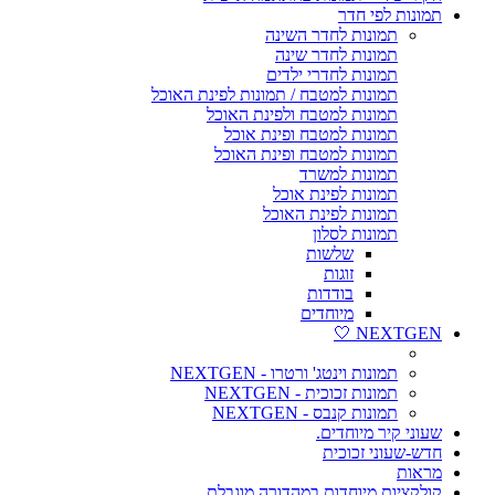
תמונות לפי חדר
תמונות לחדר השינה
תמונות לחדר שינה
תמונות לחדרי ילדים
תמונות למטבח / תמונות לפינת האוכל
תמונות למטבח ולפינת האוכל
תמונות למטבח ופינת אוכל
תמונות למטבח ופינת האוכל
תמונות למשרד
תמונות לפינת אוכל
תמונות לפינת האוכל
תמונות לסלון
שלשות
זוגות
בודדות
מיוחדים
NEXTGEN 🤍
תמונות וינטג' ורטרו - NEXTGEN
תמונות זכוכית - NEXTGEN
תמונות קנבס - NEXTGEN
שעוני קיר מיוחדים.
חדש-שעוני זכוכית
מראות
קולקציות מיוחדות במהדורה מוגבלת