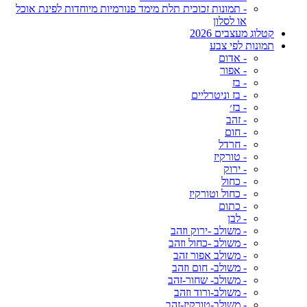
- תמונות זכוכית תלת מימד פנורמיות מיוחדות לפינת אוכל
או לסלון
קטלוג מעצבים 2026
תמונות לפי צבע
- אדום
- אפור
- בז
- בז וניטרליים
- בז׳
- זהב
- חום
- חרדל
- טורקיז
- ירוק
- כחול
- כחול וטורקיז
- כתום
- לבן
- משולב -ירוק וזהב
- משולב -כחול וזהב
- משולב אפור זהב
- משולב- חום וזהב
- משולב- שחור-זהב
- משולב-ורוד וזהב
- משולב-טורקיז-זהב