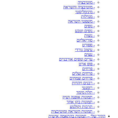
- מוטיבציה
- מוטיבציה והשראה
- מינימליסטי
- מנדלות
- משפטי השראה
- נופים
- נופים וטבע
- נוצות
- סוריאליזם
- ספורט
- עיצוב נורדי
- עצים
- ערים ונופים אורבניים
- פופ ארט
- פרחים
- פרחים ועלים
- פרחים וצמחים
- רבנים ויהדות
- רומנטי
- תלת מימד
- תמונות אופנה ושיק
- תמונות בקו אחד
- תרבות וקולנוע
- תמונות השראה ומוטיבציה
הקיר שלי – תמונות בהתאמה אישית