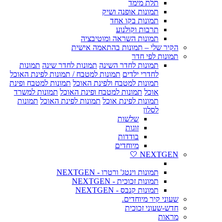
תלת מימד
תמונות אופנה ושיק
תמונות בקו אחד
תרבות וקולנוע
תמונות השראה ומוטיבציה
הקיר שלי – תמונות בהתאמה אישית
תמונות לפי חדר
תמונות לחדר השינה
תמונות לחדר שינה
תמונות
לחדרי ילדים
תמונות למטבח / תמונות לפינת האוכל
תמונות למטבח ולפינת האוכל
תמונות למטבח ופינת
אוכל
תמונות למטבח ופינת האוכל
תמונות למשרד
תמונות לפינת אוכל
תמונות לפינת האוכל
תמונות
לסלון
שלשות
זוגות
בודדות
מיוחדים
NEXTGEN 🤍
תמונות וינטג' ורטרו - NEXTGEN
תמונות זכוכית - NEXTGEN
תמונות קנבס - NEXTGEN
שעוני קיר מיוחדים.
חדש-שעוני זכוכית
מראות