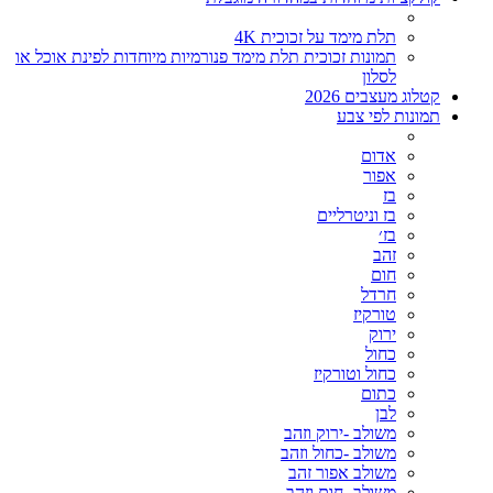
תלת מימד על זכוכית 4K
תמונות זכוכית תלת מימד פנורמיות מיוחדות לפינת אוכל או
לסלון
קטלוג מעצבים 2026
תמונות לפי צבע
אדום
אפור
בז
בז וניטרליים
בז׳
זהב
חום
חרדל
טורקיז
ירוק
כחול
כחול וטורקיז
כתום
לבן
משולב -ירוק וזהב
משולב -כחול וזהב
משולב אפור זהב
משולב- חום וזהב