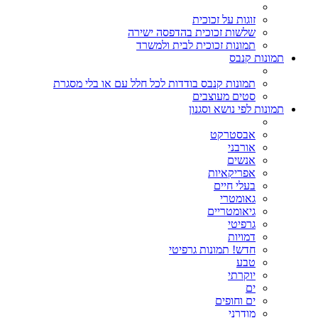
זוגות על זכוכית
שלשות זכוכית בהדפסה ישירה
תמונות זכוכית לבית ולמשרד
תמונות קנבס
תמונות קנבס בודדות לכל חלל עם או בלי מסגרת
סטים מעוצבים
תמונות לפי נושא וסגנון
אבסטרקט
אורבני
אנשים
אפריקאיות
בעלי חיים
גאומטרי
גיאומטריים
גרפיטי
דמויות
חדש! תמונות גרפיטי
טבע
יוקרתי
ים
ים וחופים
מודרני