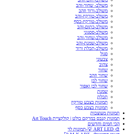
משולב- שחור-זהב
משולב-ורוד וזהב
משולב-טורקיז-זהב
משולב-טורקיז-כסף
משולב-כתום-זהב
משולב-ססגוני
משולב-שחור-זהב
משולב-שמנת-זהב
משולב-תכלת ורוד
סגול
צבעוני
צהוב
שחור
שחור וזהב
שחור לבן
שחור לבן ואפור
שמנת
תכלת
תמונות בצבע טורקיז
תמונות בצבע כסף
תמונות מעוצבות
תמונות קנבס במרקם בולט | קולקציית Art Touch
הכי חמים וחדשים
🎨 ART LED 💡-תמונות לד