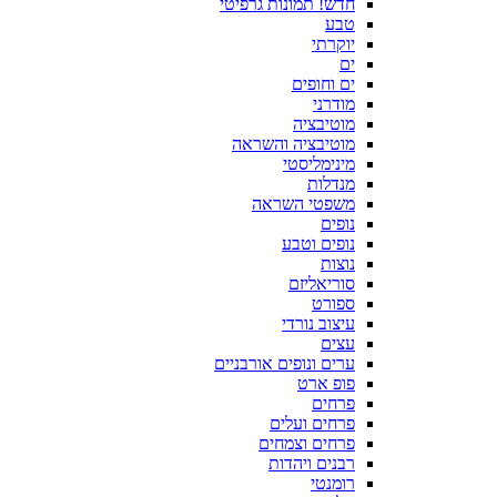
חדש! תמונות גרפיטי
טבע
יוקרתי
ים
ים וחופים
מודרני
מוטיבציה
מוטיבציה והשראה
מינימליסטי
מנדלות
משפטי השראה
נופים
נופים וטבע
נוצות
סוריאליזם
ספורט
עיצוב נורדי
עצים
ערים ונופים אורבניים
פופ ארט
פרחים
פרחים ועלים
פרחים וצמחים
רבנים ויהדות
רומנטי