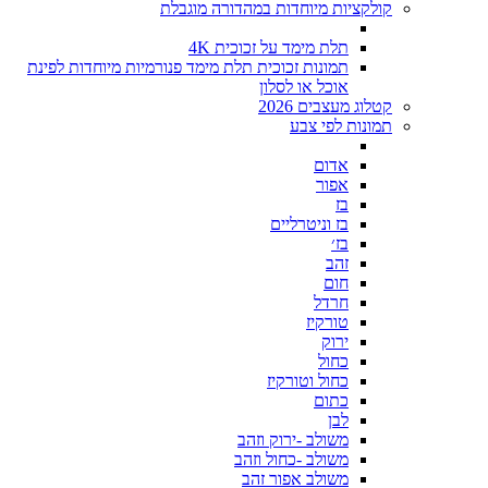
קולקציות מיוחדות במהדורה מוגבלת
תלת מימד על זכוכית 4K
תמונות זכוכית תלת מימד פנורמיות מיוחדות לפינת
אוכל או לסלון
קטלוג מעצבים 2026
תמונות לפי צבע
אדום
אפור
בז
בז וניטרליים
בז׳
זהב
חום
חרדל
טורקיז
ירוק
כחול
כחול וטורקיז
כתום
לבן
משולב -ירוק וזהב
משולב -כחול וזהב
משולב אפור זהב