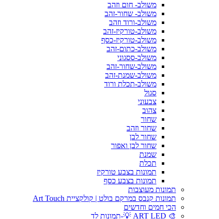
משולב- חום וזהב
משולב- שחור-זהב
משולב-ורוד וזהב
משולב-טורקיז-זהב
משולב-טורקיז-כסף
משולב-כתום-זהב
משולב-ססגוני
משולב-שחור-זהב
משולב-שמנת-זהב
משולב-תכלת ורוד
סגול
צבעוני
צהוב
שחור
שחור וזהב
שחור לבן
שחור לבן ואפור
שמנת
תכלת
תמונות בצבע טורקיז
תמונות בצבע כסף
תמונות מעוצבות
תמונות קנבס במרקם בולט | קולקציית Art Touch
הכי חמים וחדשים
🎨 ART LED 💡-תמונות לד