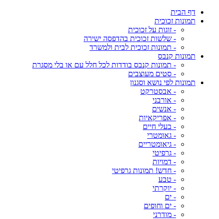
דף הבית
תמונות זכוכית
- זוגות על זכוכית
- שלשות זכוכית בהדפסה ישירה
- תמונות זכוכית לבית ולמשרד
תמונות קנבס
- תמונות קנבס בודדות לכל חלל עם או בלי מסגרת
- סטים מעוצבים
תמונות לפי נושא וסגנון
- אבסטרקט
- אורבני
- אנשים
- אפריקאיות
- בעלי חיים
- גאומטרי
- גיאומטריים
- גרפיטי
- דמויות
- חדש! תמונות גרפיטי
- טבע
- יוקרתי
- ים
- ים וחופים
- מודרני