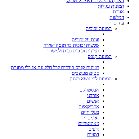
האמן הדיגיטלי - M-X ART 🚀
תמונות עגולות
אודות
המלצות
עוד...
תמונות זכוכית
זוגות על זכוכית
שלשות זכוכית בהדפסה ישירה
תמונות זכוכית לבית ולמשרד
תמונות קנבס
תמונות קנבס בודדות לכל חלל עם או בלי מסגרת
סטים מעוצבים
תמונות לפי נושא וסגנון
אבסטרקט
אורבני
אנשים
אפריקאיות
בעלי חיים
גאומטרי
גיאומטריים
גרפיטי
דמויות