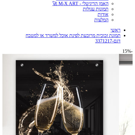
האמן הדיגיטלי - M-X ART 🚀
תמונות עגולות
אודות
המלצות
ראשי
תמונת זכוכית מרובעת לפינת אוכל למשרד או למטבח
דגם-3371217
-15%