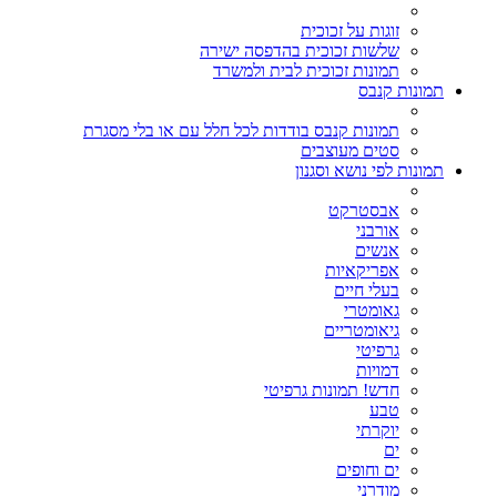
זוגות על זכוכית
שלשות זכוכית בהדפסה ישירה
תמונות זכוכית לבית ולמשרד
תמונות קנבס
תמונות קנבס בודדות לכל חלל עם או בלי מסגרת
סטים מעוצבים
תמונות לפי נושא וסגנון
אבסטרקט
אורבני
אנשים
אפריקאיות
בעלי חיים
גאומטרי
גיאומטריים
גרפיטי
דמויות
חדש! תמונות גרפיטי
טבע
יוקרתי
ים
ים וחופים
מודרני