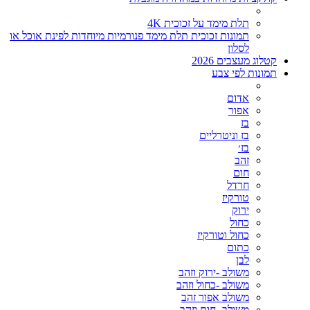
תלת מימד על זכוכית 4K
תמונות זכוכית תלת מימד פנורמיות מיוחדות לפינת אוכל או
לסלון
קטלוג מעצבים 2026
תמונות לפי צבע
אדום
אפור
בז
בז וניטרליים
בז׳
זהב
חום
חרדל
טורקיז
ירוק
כחול
כחול וטורקיז
כתום
לבן
משולב -ירוק וזהב
משולב -כחול וזהב
משולב אפור זהב
משולב- חום וזהב