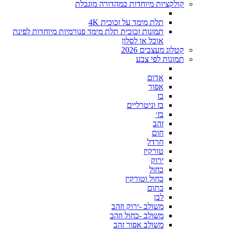
קולקציות מיוחדות במהדורה מוגבלת
תלת מימד על זכוכית 4K
תמונות זכוכית תלת מימד פנורמיות מיוחדות לפינת
אוכל או לסלון
קטלוג מעצבים 2026
תמונות לפי צבע
אדום
אפור
בז
בז וניטרליים
בז׳
זהב
חום
חרדל
טורקיז
ירוק
כחול
כחול וטורקיז
כתום
לבן
משולב -ירוק וזהב
משולב -כחול וזהב
משולב אפור זהב