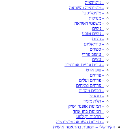
- מוטיבציה
- מוטיבציה והשראה
- מינימליסטי
- מנדלות
- משפטי השראה
- נופים
- נופים וטבע
- נוצות
- סוריאליזם
- ספורט
- עיצוב נורדי
- עצים
- ערים ונופים אורבניים
- פופ ארט
- פרחים
- פרחים ועלים
- פרחים וצמחים
- רבנים ויהדות
- רומנטי
- תלת מימד
- תמונות אופנה ושיק
- תמונות בקו אחד
- תרבות וקולנוע
- תמונות השראה ומוטיבציה
הקיר שלי – תמונות בהתאמה אישית