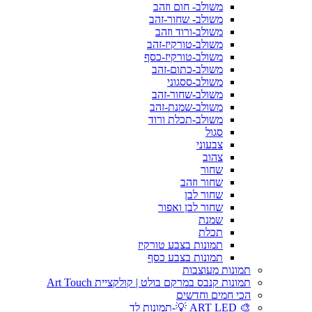
משולב- חום וזהב
משולב- שחור-זהב
משולב-ורוד וזהב
משולב-טורקיז-זהב
משולב-טורקיז-כסף
משולב-כתום-זהב
משולב-ססגוני
משולב-שחור-זהב
משולב-שמנת-זהב
משולב-תכלת ורוד
סגול
צבעוני
צהוב
שחור
שחור וזהב
שחור לבן
שחור לבן ואפור
שמנת
תכלת
תמונות בצבע טורקיז
תמונות בצבע כסף
תמונות מעוצבות
תמונות קנבס במרקם בולט | קולקציית Art Touch
הכי חמים וחדשים
🎨 ART LED 💡-תמונות לד