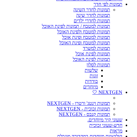
תמונות לפי חדר
תמונות לחדר השינה
תמונות לחדר שינה
תמונות לחדרי ילדים
תמונות למטבח / תמונות לפינת האוכל
תמונות למטבח ולפינת האוכל
תמונות למטבח ופינת אוכל
תמונות למטבח ופינת האוכל
תמונות למשרד
תמונות לפינת אוכל
תמונות לפינת האוכל
תמונות לסלון
שלשות
זוגות
בודדות
מיוחדים
NEXTGEN 🤍
תמונות וינטג' ורטרו - NEXTGEN
תמונות זכוכית - NEXTGEN
תמונות קנבס - NEXTGEN
שעוני קיר מיוחדים.
חדש-שעוני זכוכית
מראות
קולקציות מיוחדות במהדורה מוגבלת