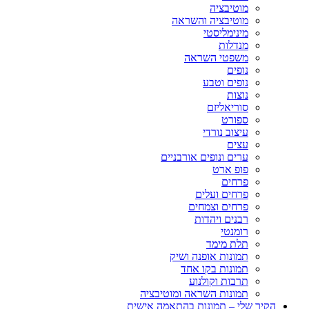
מוטיבציה
מוטיבציה והשראה
מינימליסטי
מנדלות
משפטי השראה
נופים
נופים וטבע
נוצות
סוריאליזם
ספורט
עיצוב נורדי
עצים
ערים ונופים אורבניים
פופ ארט
פרחים
פרחים ועלים
פרחים וצמחים
רבנים ויהדות
רומנטי
תלת מימד
תמונות אופנה ושיק
תמונות בקו אחד
תרבות וקולנוע
תמונות השראה ומוטיבציה
הקיר שלי – תמונות בהתאמה אישית