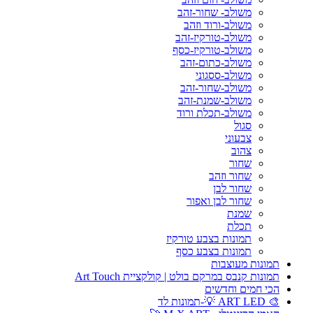
משולב- שחור-זהב
משולב-ורוד וזהב
משולב-טורקיז-זהב
משולב-טורקיז-כסף
משולב-כתום-זהב
משולב-ססגוני
משולב-שחור-זהב
משולב-שמנת-זהב
משולב-תכלת ורוד
סגול
צבעוני
צהוב
שחור
שחור וזהב
שחור לבן
שחור לבן ואפור
שמנת
תכלת
תמונות בצבע טורקיז
תמונות בצבע כסף
תמונות מעוצבות
תמונות קנבס במרקם בולט | קולקציית Art Touch
הכי חמים וחדשים
🎨 ART LED 💡-תמונות לד