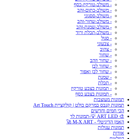
- משולב-טורקיז-כסף
- משולב-כתום-זהב
- משולב-ססגוני
- משולב-שחור-זהב
- משולב-שמנת-זהב
- משולב-תכלת ורוד
- סגול
- צבעוני
- צהוב
- שחור
- שחור וזהב
- שחור לבן
- שחור לבן ואפור
- שמנת
- תכלת
- תמונות בצבע טורקיז
- תמונות בצבע כסף
תמונות מעוצבות
תמונות קנבס במרקם בולט | קולקציית Art Touch
הכי חמים וחדשים
🎨 ART LED 💡-תמונות לד
האמן הדיגיטלי - M-X ART 🚀
תמונות עגולות
אודות
המלצות