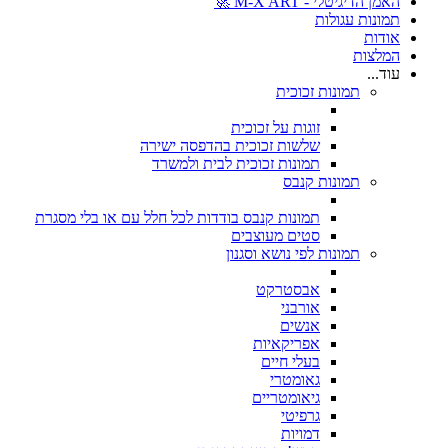
האמן הדיגיטלי - M-X ART 🚀
תמונות עגולות
אודות
המלצות
עוד...
תמונות זכוכית
זוגות על זכוכית
שלשות זכוכית בהדפסה ישירה
תמונות זכוכית לבית ולמשרד
תמונות קנבס
תמונות קנבס בודדות לכל חלל עם או בלי מסגרת
סטים מעוצבים
תמונות לפי נושא וסגנון
אבסטרקט
אורבני
אנשים
אפריקאיות
בעלי חיים
גאומטרי
גיאומטריים
גרפיטי
דמויות