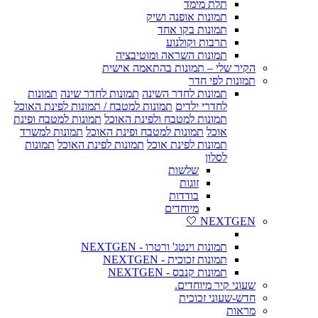
תלת מימד
תמונות אופנה ושיק
תמונות בקו אחד
תרבות וקולנוע
תמונות השראה ומוטיבציה
הקיר שלי – תמונות בהתאמה אישית
תמונות לפי חדר
תמונות לחדר השינה
תמונות לחדר שינה
תמונות
לחדרי ילדים
תמונות למטבח / תמונות לפינת האוכל
תמונות למטבח ולפינת האוכל
תמונות למטבח ופינת
אוכל
תמונות למטבח ופינת האוכל
תמונות למשרד
תמונות לפינת אוכל
תמונות לפינת האוכל
תמונות
לסלון
שלשות
זוגות
בודדות
מיוחדים
NEXTGEN 🤍
תמונות וינטג' ורטרו - NEXTGEN
תמונות זכוכית - NEXTGEN
תמונות קנבס - NEXTGEN
שעוני קיר מיוחדים.
חדש-שעוני זכוכית
מראות