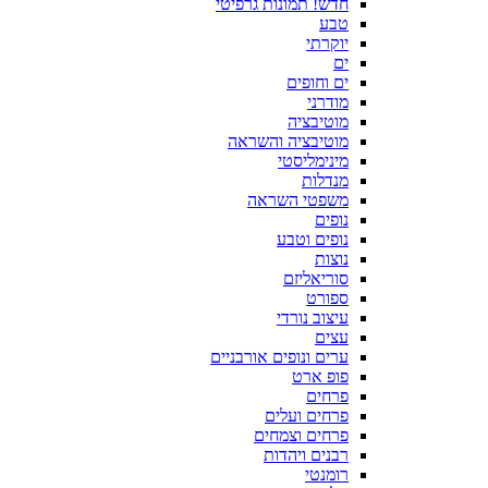
חדש! תמונות גרפיטי
טבע
יוקרתי
ים
ים וחופים
מודרני
מוטיבציה
מוטיבציה והשראה
מינימליסטי
מנדלות
משפטי השראה
נופים
נופים וטבע
נוצות
סוריאליזם
ספורט
עיצוב נורדי
עצים
ערים ונופים אורבניים
פופ ארט
פרחים
פרחים ועלים
פרחים וצמחים
רבנים ויהדות
רומנטי