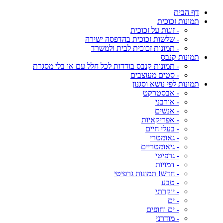
דף הבית
תמונות זכוכית
- זוגות על זכוכית
- שלשות זכוכית בהדפסה ישירה
- תמונות זכוכית לבית ולמשרד
תמונות קנבס
- תמונות קנבס בודדות לכל חלל עם או בלי מסגרת
- סטים מעוצבים
תמונות לפי נושא וסגנון
- אבסטרקט
- אורבני
- אנשים
- אפריקאיות
- בעלי חיים
- גאומטרי
- גיאומטריים
- גרפיטי
- דמויות
- חדש! תמונות גרפיטי
- טבע
- יוקרתי
- ים
- ים וחופים
- מודרני