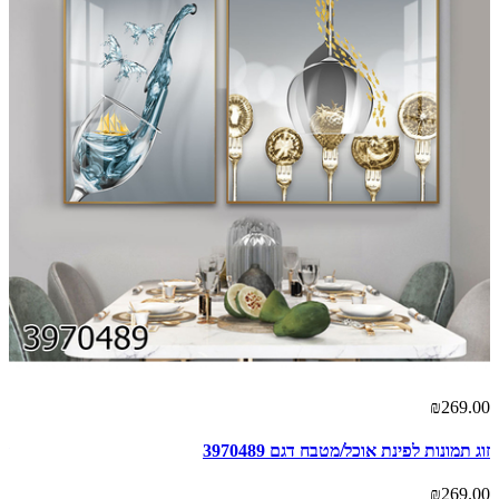
00
₪269.00
זוג תמונות לפינת אוכל/מטבח דגם 3970489
זו
00
₪269.00