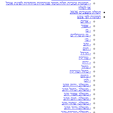
- תמונות זכוכית תלת מימד פנורמיות מיוחדות לפינת אוכל
או לסלון
קטלוג מעצבים 2026
תמונות לפי צבע
- אדום
- אפור
- בז
- בז וניטרליים
- בז׳
- זהב
- חום
- חרדל
- טורקיז
- ירוק
- כחול
- כחול וטורקיז
- כתום
- לבן
- משולב -ירוק וזהב
- משולב -כחול וזהב
- משולב אפור זהב
- משולב- חום וזהב
- משולב- שחור-זהב
- משולב-ורוד וזהב
- משולב-טורקיז-זהב