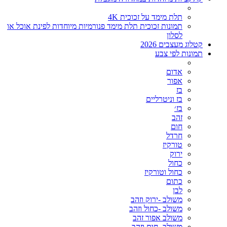
תלת מימד על זכוכית 4K
תמונות זכוכית תלת מימד פנורמיות מיוחדות לפינת אוכל או
לסלון
קטלוג מעצבים 2026
תמונות לפי צבע
אדום
אפור
בז
בז וניטרליים
בז׳
זהב
חום
חרדל
טורקיז
ירוק
כחול
כחול וטורקיז
כתום
לבן
משולב -ירוק וזהב
משולב -כחול וזהב
משולב אפור זהב
משולב- חום וזהב