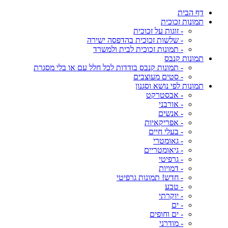
דף הבית
תמונות זכוכית
- זוגות על זכוכית
- שלשות זכוכית בהדפסה ישירה
- תמונות זכוכית לבית ולמשרד
תמונות קנבס
- תמונות קנבס בודדות לכל חלל עם או בלי מסגרת
- סטים מעוצבים
תמונות לפי נושא וסגנון
- אבסטרקט
- אורבני
- אנשים
- אפריקאיות
- בעלי חיים
- גאומטרי
- גיאומטריים
- גרפיטי
- דמויות
- חדש! תמונות גרפיטי
- טבע
- יוקרתי
- ים
- ים וחופים
- מודרני