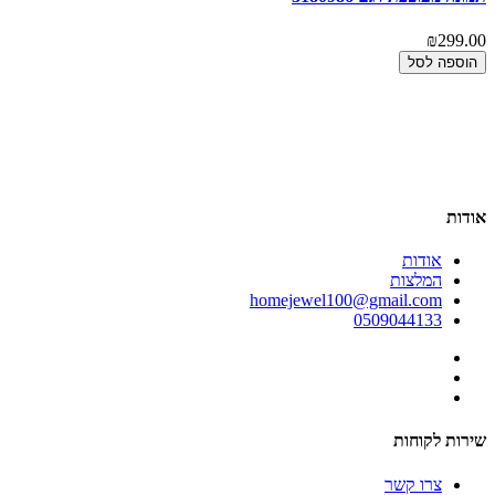
00
₪299.00
הוספה לסל
אודות
אודות
המלצות
homejewel100@gmail.com
0509044133
שירות לקוחות
צרו קשר