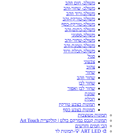
משולב- חום וזהב
משולב- שחור-זהב
משולב-ורוד וזהב
משולב-טורקיז-זהב
משולב-טורקיז-כסף
משולב-כתום-זהב
משולב-ססגוני
משולב-שחור-זהב
משולב-שמנת-זהב
משולב-תכלת ורוד
סגול
צבעוני
צהוב
שחור
שחור וזהב
שחור לבן
שחור לבן ואפור
שמנת
תכלת
תמונות בצבע טורקיז
תמונות בצבע כסף
תמונות מעוצבות
תמונות קנבס במרקם בולט | קולקציית Art Touch
הכי חמים וחדשים
🎨 ART LED 💡-תמונות לד