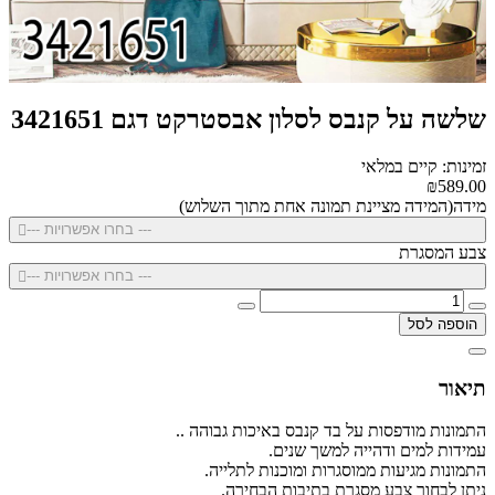
שלשה על קנבס לסלון אבסטרקט דגם 3421651
זמינות: קיים במלאי
₪589.00
מידה(המידה מציינת תמונה אחת מתוך השלוש)
--- בחרו אפשרויות ---
צבע המסגרת
--- בחרו אפשרויות ---
הוספה לסל
תיאור
התמונות מודפסות על בד קנבס באיכות גבוהה ..
עמידות למים ודהייה למשך שנים.
התמונות מגיעות ממוסגרות ומוכנות לתלייה.
ניתן לבחור צבע מסגרת בתיבות הבחירה.