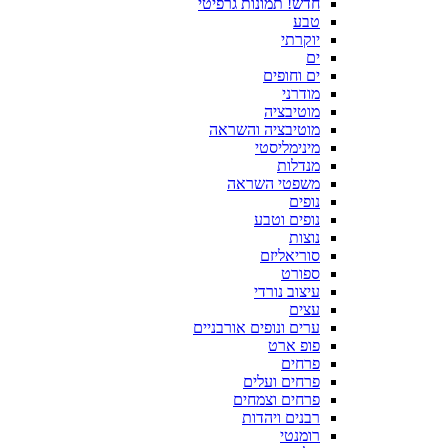
חדש! תמונות גרפיטי
טבע
יוקרתי
ים
ים וחופים
מודרני
מוטיבציה
מוטיבציה והשראה
מינימליסטי
מנדלות
משפטי השראה
נופים
נופים וטבע
נוצות
סוריאליזם
ספורט
עיצוב נורדי
עצים
ערים ונופים אורבניים
פופ ארט
פרחים
פרחים ועלים
פרחים וצמחים
רבנים ויהדות
רומנטי