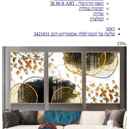
האמן הדיגיטלי - M-X ART 🚀
תמונות עגולות
אודות
המלצות
ראשי
שלשה על קנבס לסלון אבסטרקט דגם 3421651
-15%