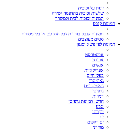
זוגות על זכוכית
שלשות זכוכית בהדפסה ישירה
תמונות זכוכית לבית ולמשרד
תמונות קנבס
תמונות קנבס בודדות לכל חלל עם או בלי מסגרת
סטים מעוצבים
תמונות לפי נושא וסגנון
אבסטרקט
אורבני
אנשים
אפריקאיות
בעלי חיים
גאומטרי
גיאומטריים
גרפיטי
דמויות
חדש! תמונות גרפיטי
טבע
יוקרתי
ים
ים וחופים
מודרני