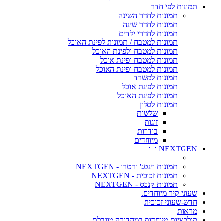
תמונות לפי חדר
תמונות לחדר השינה
תמונות לחדר שינה
תמונות לחדרי ילדים
תמונות למטבח / תמונות לפינת האוכל
תמונות למטבח ולפינת האוכל
תמונות למטבח ופינת אוכל
תמונות למטבח ופינת האוכל
תמונות למשרד
תמונות לפינת אוכל
תמונות לפינת האוכל
תמונות לסלון
שלשות
זוגות
בודדות
מיוחדים
NEXTGEN 🤍
תמונות וינטג' ורטרו - NEXTGEN
תמונות זכוכית - NEXTGEN
תמונות קנבס - NEXTGEN
שעוני קיר מיוחדים.
חדש-שעוני זכוכית
מראות
קולקציות מיוחדות במהדורה מוגבלת