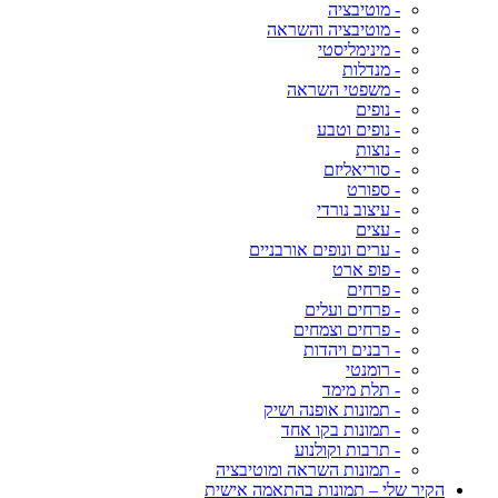
- מוטיבציה
- מוטיבציה והשראה
- מינימליסטי
- מנדלות
- משפטי השראה
- נופים
- נופים וטבע
- נוצות
- סוריאליזם
- ספורט
- עיצוב נורדי
- עצים
- ערים ונופים אורבניים
- פופ ארט
- פרחים
- פרחים ועלים
- פרחים וצמחים
- רבנים ויהדות
- רומנטי
- תלת מימד
- תמונות אופנה ושיק
- תמונות בקו אחד
- תרבות וקולנוע
- תמונות השראה ומוטיבציה
הקיר שלי – תמונות בהתאמה אישית