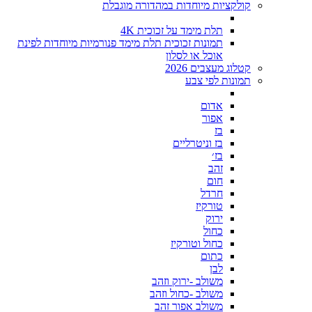
קולקציות מיוחדות במהדורה מוגבלת
תלת מימד על זכוכית 4K
תמונות זכוכית תלת מימד פנורמיות מיוחדות לפינת
אוכל או לסלון
קטלוג מעצבים 2026
תמונות לפי צבע
אדום
אפור
בז
בז וניטרליים
בז׳
זהב
חום
חרדל
טורקיז
ירוק
כחול
כחול וטורקיז
כתום
לבן
משולב -ירוק וזהב
משולב -כחול וזהב
משולב אפור זהב