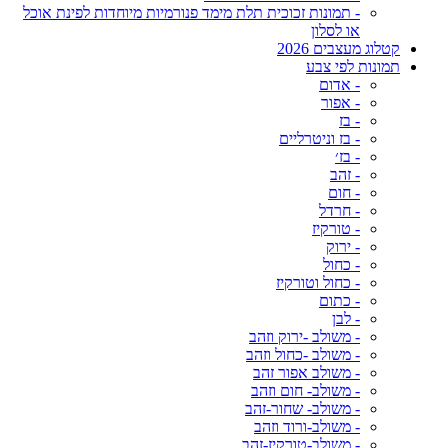
- תמונות זכוכית תלת מימד פנורמיות מיוחדות לפינת אוכל
או לסלון
קטלוג מעצבים 2026
תמונות לפי צבע
- אדום
- אפור
- בז
- בז וניטרליים
- בז׳
- זהב
- חום
- חרדל
- טורקיז
- ירוק
- כחול
- כחול וטורקיז
- כתום
- לבן
- משולב -ירוק וזהב
- משולב -כחול וזהב
- משולב אפור זהב
- משולב- חום וזהב
- משולב- שחור-זהב
- משולב-ורוד וזהב
- משולב-טורקיז-זהב