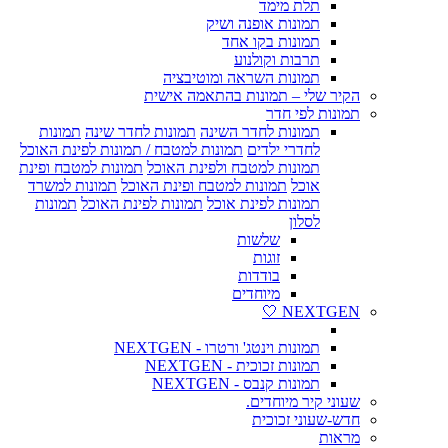
תלת מימד
תמונות אופנה ושיק
תמונות בקו אחד
תרבות וקולנוע
תמונות השראה ומוטיבציה
הקיר שלי – תמונות בהתאמה אישית
תמונות לפי חדר
תמונות לחדר השינה
תמונות לחדר שינה
תמונות
לחדרי ילדים
תמונות למטבח / תמונות לפינת האוכל
תמונות למטבח ולפינת האוכל
תמונות למטבח ופינת
אוכל
תמונות למטבח ופינת האוכל
תמונות למשרד
תמונות לפינת אוכל
תמונות לפינת האוכל
תמונות
לסלון
שלשות
זוגות
בודדות
מיוחדים
NEXTGEN 🤍
תמונות וינטג' ורטרו - NEXTGEN
תמונות זכוכית - NEXTGEN
תמונות קנבס - NEXTGEN
שעוני קיר מיוחדים.
חדש-שעוני זכוכית
מראות