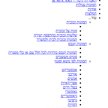
האמן הדיגיטלי - M-X ART 🚀
תמונות עגולות
אודות
המלצות
עוד...
תמונות זכוכית
זוגות על זכוכית
שלשות זכוכית בהדפסה ישירה
תמונות זכוכית לבית ולמשרד
תמונות קנבס
תמונות קנבס בודדות לכל חלל עם או בלי מסגרת
סטים מעוצבים
תמונות לפי נושא וסגנון
אבסטרקט
אורבני
אנשים
אפריקאיות
בעלי חיים
גאומטרי
גיאומטריים
גרפיטי
דמויות