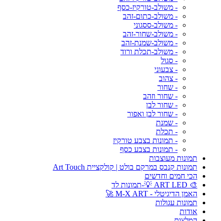
- משולב-טורקיז-כסף
- משולב-כתום-זהב
- משולב-ססגוני
- משולב-שחור-זהב
- משולב-שמנת-זהב
- משולב-תכלת ורוד
- סגול
- צבעוני
- צהוב
- שחור
- שחור וזהב
- שחור לבן
- שחור לבן ואפור
- שמנת
- תכלת
- תמונות בצבע טורקיז
- תמונות בצבע כסף
תמונות מעוצבות
תמונות קנבס במרקם בולט | קולקציית Art Touch
הכי חמים וחדשים
🎨 ART LED 💡-תמונות לד
האמן הדיגיטלי - M-X ART 🚀
תמונות עגולות
אודות
המלצות