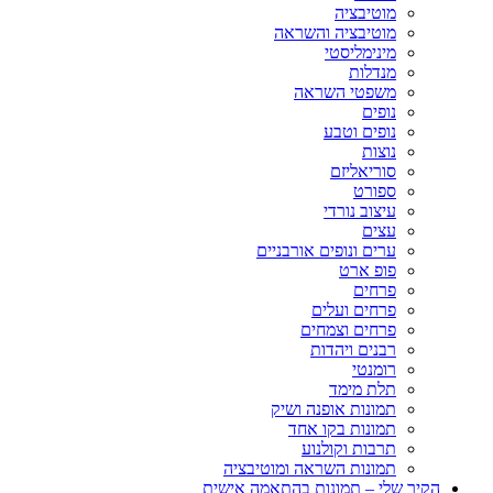
מוטיבציה
מוטיבציה והשראה
מינימליסטי
מנדלות
משפטי השראה
נופים
נופים וטבע
נוצות
סוריאליזם
ספורט
עיצוב נורדי
עצים
ערים ונופים אורבניים
פופ ארט
פרחים
פרחים ועלים
פרחים וצמחים
רבנים ויהדות
רומנטי
תלת מימד
תמונות אופנה ושיק
תמונות בקו אחד
תרבות וקולנוע
תמונות השראה ומוטיבציה
הקיר שלי – תמונות בהתאמה אישית