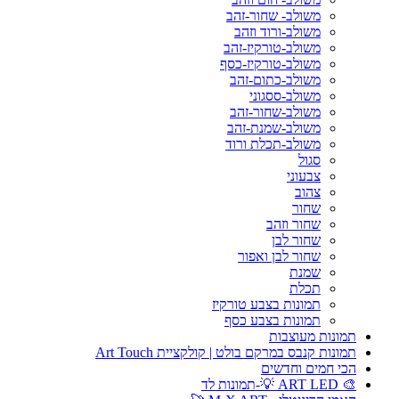
משולב- שחור-זהב
משולב-ורוד וזהב
משולב-טורקיז-זהב
משולב-טורקיז-כסף
משולב-כתום-זהב
משולב-ססגוני
משולב-שחור-זהב
משולב-שמנת-זהב
משולב-תכלת ורוד
סגול
צבעוני
צהוב
שחור
שחור וזהב
שחור לבן
שחור לבן ואפור
שמנת
תכלת
תמונות בצבע טורקיז
תמונות בצבע כסף
תמונות מעוצבות
תמונות קנבס במרקם בולט | קולקציית Art Touch
הכי חמים וחדשים
🎨 ART LED 💡-תמונות לד