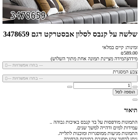
שלשה על קנבס לסלון אבסטרקט דגם 3478659
זמינות: קיים במלאי
₪589.00
מידה(המידה מציינת תמונה אחת מתוך השלוש)
--- בחרו אפשרויות ---
צבע המסגרת
--- בחרו אפשרויות ---
הוספה לסל
תיאור
התמונות מודפסות על בד קנבס באיכות גבוהה ..
עמידות למים ודהייה למשך שנים.
התמונות מגיעות ממוסגרות ומוכנות לתלייה.
ניתן לבחור צבע מסגרת בתיבות הבחירה.