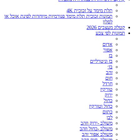
תלת מימד על זכוכית 4K
תמונות זכוכית תלת מימד פנורמיות מיוחדות לפינת אוכל או
לסלון
קטלוג מעצבים 2026
תמונות לפי צבע
אדום
אפור
בז
בז וניטרליים
בז׳
זהב
חום
חרדל
טורקיז
ירוק
כחול
כחול וטורקיז
כתום
לבן
משולב -ירוק וזהב
משולב -כחול וזהב
משולב אפור זהב
משולב- חום וזהב