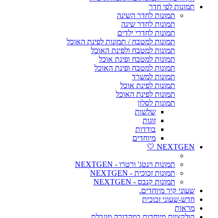
תמונות לפי חדר
תמונות לחדר השינה
תמונות לחדר שינה
תמונות לחדרי ילדים
תמונות למטבח / תמונות לפינת האוכל
תמונות למטבח ולפינת האוכל
תמונות למטבח ופינת אוכל
תמונות למטבח ופינת האוכל
תמונות למשרד
תמונות לפינת אוכל
תמונות לפינת האוכל
תמונות לסלון
שלשות
זוגות
בודדות
מיוחדים
NEXTGEN 🤍
תמונות וינטג' ורטרו - NEXTGEN
תמונות זכוכית - NEXTGEN
תמונות קנבס - NEXTGEN
שעוני קיר מיוחדים.
חדש-שעוני זכוכית
מראות
קולקציות מיוחדות במהדורה מוגבלת