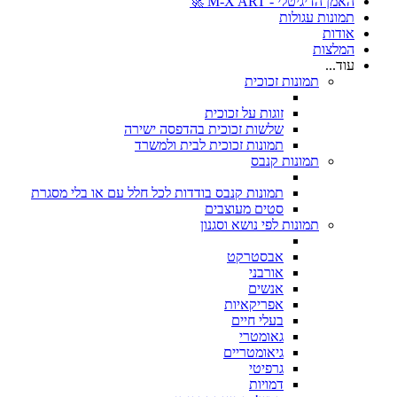
האמן הדיגיטלי - M-X ART 🚀
תמונות עגולות
אודות
המלצות
עוד...
תמונות זכוכית
זוגות על זכוכית
שלשות זכוכית בהדפסה ישירה
תמונות זכוכית לבית ולמשרד
תמונות קנבס
תמונות קנבס בודדות לכל חלל עם או בלי מסגרת
סטים מעוצבים
תמונות לפי נושא וסגנון
אבסטרקט
אורבני
אנשים
אפריקאיות
בעלי חיים
גאומטרי
גיאומטריים
גרפיטי
דמויות