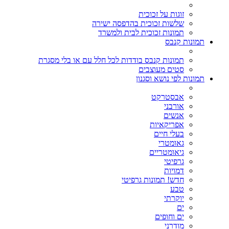
זוגות על זכוכית
שלשות זכוכית בהדפסה ישירה
תמונות זכוכית לבית ולמשרד
תמונות קנבס
תמונות קנבס בודדות לכל חלל עם או בלי מסגרת
סטים מעוצבים
תמונות לפי נושא וסגנון
אבסטרקט
אורבני
אנשים
אפריקאיות
בעלי חיים
גאומטרי
גיאומטריים
גרפיטי
דמויות
חדש! תמונות גרפיטי
טבע
יוקרתי
ים
ים וחופים
מודרני