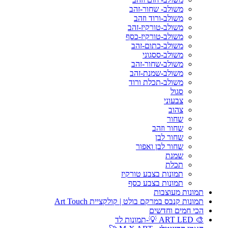
משולב- שחור-זהב
משולב-ורוד וזהב
משולב-טורקיז-זהב
משולב-טורקיז-כסף
משולב-כתום-זהב
משולב-ססגוני
משולב-שחור-זהב
משולב-שמנת-זהב
משולב-תכלת ורוד
סגול
צבעוני
צהוב
שחור
שחור וזהב
שחור לבן
שחור לבן ואפור
שמנת
תכלת
תמונות בצבע טורקיז
תמונות בצבע כסף
תמונות מעוצבות
תמונות קנבס במרקם בולט | קולקציית Art Touch
הכי חמים וחדשים
🎨 ART LED 💡-תמונות לד