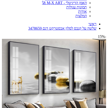
האמן הדיגיטלי - M-X ART 🚀
תמונות עגולות
אודות
המלצות
ראשי
שלשה על קנבס לסלון אבסטרקט דגם 3478659
-15%