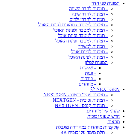
תמונות לפי חדר
- תמונות לחדר השינה
- תמונות לחדר שינה
- תמונות לחדרי ילדים
- תמונות למטבח / תמונות לפינת האוכל
- תמונות למטבח ולפינת האוכל
- תמונות למטבח ופינת אוכל
- תמונות למטבח ופינת האוכל
- תמונות למשרד
- תמונות לפינת אוכל
- תמונות לפינת האוכל
תמונות לסלון
- שלשות
- זוגות
- בודדות
- מיוחדים
NEXTGEN 🤍
- תמונות וינטג' ורטרו - NEXTGEN
- תמונות זכוכית - NEXTGEN
- תמונות קנבס - NEXTGEN
שעוני קיר מיוחדים.
חדש-שעוני זכוכית
מראות
קולקציות מיוחדות במהדורה מוגבלת
- תלת מימד על זכוכית 4K