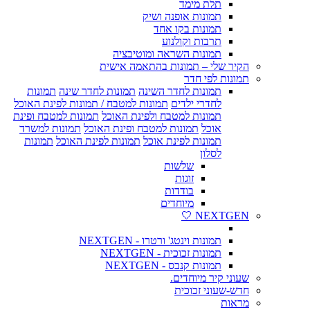
תלת מימד
תמונות אופנה ושיק
תמונות בקו אחד
תרבות וקולנוע
תמונות השראה ומוטיבציה
הקיר שלי – תמונות בהתאמה אישית
תמונות לפי חדר
תמונות לחדר השינה
תמונות לחדר שינה
תמונות
לחדרי ילדים
תמונות למטבח / תמונות לפינת האוכל
תמונות למטבח ולפינת האוכל
תמונות למטבח ופינת
אוכל
תמונות למטבח ופינת האוכל
תמונות למשרד
תמונות לפינת אוכל
תמונות לפינת האוכל
תמונות
לסלון
שלשות
זוגות
בודדות
מיוחדים
NEXTGEN 🤍
תמונות וינטג' ורטרו - NEXTGEN
תמונות זכוכית - NEXTGEN
תמונות קנבס - NEXTGEN
שעוני קיר מיוחדים.
חדש-שעוני זכוכית
מראות