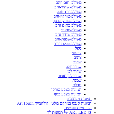
משולב- חום וזהב
משולב- שחור-זהב
משולב-ורוד וזהב
משולב-טורקיז-זהב
משולב-טורקיז-כסף
משולב-כתום-זהב
משולב-ססגוני
משולב-שחור-זהב
משולב-שמנת-זהב
משולב-תכלת ורוד
סגול
צבעוני
צהוב
שחור
שחור וזהב
שחור לבן
שחור לבן ואפור
שמנת
תכלת
תמונות בצבע טורקיז
תמונות בצבע כסף
תמונות מעוצבות
תמונות קנבס במרקם בולט | קולקציית Art Touch
הכי חמים וחדשים
🎨 ART LED 💡-תמונות לד