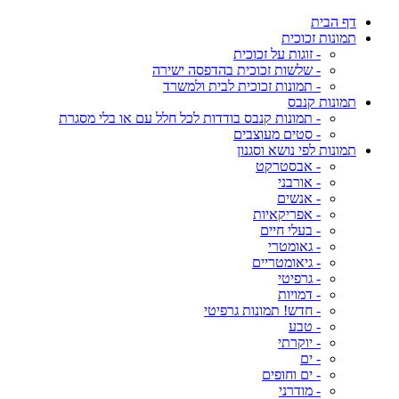
דף הבית
תמונות זכוכית
- זוגות על זכוכית
- שלשות זכוכית בהדפסה ישירה
- תמונות זכוכית לבית ולמשרד
תמונות קנבס
- תמונות קנבס בודדות לכל חלל עם או בלי מסגרת
- סטים מעוצבים
תמונות לפי נושא וסגנון
- אבסטרקט
- אורבני
- אנשים
- אפריקאיות
- בעלי חיים
- גאומטרי
- גיאומטריים
- גרפיטי
- דמויות
- חדש! תמונות גרפיטי
- טבע
- יוקרתי
- ים
- ים וחופים
- מודרני