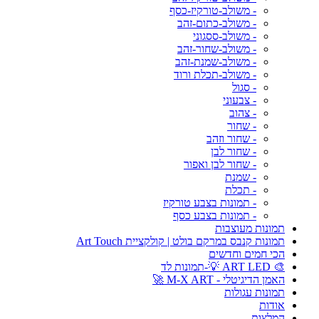
- משולב-טורקיז-כסף
- משולב-כתום-זהב
- משולב-ססגוני
- משולב-שחור-זהב
- משולב-שמנת-זהב
- משולב-תכלת ורוד
- סגול
- צבעוני
- צהוב
- שחור
- שחור וזהב
- שחור לבן
- שחור לבן ואפור
- שמנת
- תכלת
- תמונות בצבע טורקיז
- תמונות בצבע כסף
תמונות מעוצבות
תמונות קנבס במרקם בולט | קולקציית Art Touch
הכי חמים וחדשים
🎨 ART LED 💡-תמונות לד
האמן הדיגיטלי - M-X ART 🚀
תמונות עגולות
אודות
המלצות