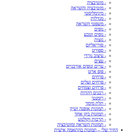
- מוטיבציה
- מוטיבציה והשראה
- מינימליסטי
- מנדלות
- משפטי השראה
- נופים
- נופים וטבע
- נוצות
- סוריאליזם
- ספורט
- עיצוב נורדי
- עצים
- ערים ונופים אורבניים
- פופ ארט
- פרחים
- פרחים ועלים
- פרחים וצמחים
- רבנים ויהדות
- רומנטי
- תלת מימד
- תמונות אופנה ושיק
- תמונות בקו אחד
- תרבות וקולנוע
- תמונות השראה ומוטיבציה
הקיר שלי – תמונות בהתאמה אישית