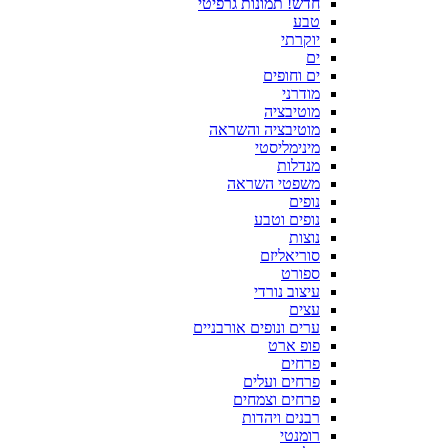
חדש! תמונות גרפיטי
טבע
יוקרתי
ים
ים וחופים
מודרני
מוטיבציה
מוטיבציה והשראה
מינימליסטי
מנדלות
משפטי השראה
נופים
נופים וטבע
נוצות
סוריאליזם
ספורט
עיצוב נורדי
עצים
ערים ונופים אורבניים
פופ ארט
פרחים
פרחים ועלים
פרחים וצמחים
רבנים ויהדות
רומנטי