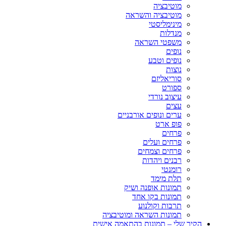
מוטיבציה
מוטיבציה והשראה
מינימליסטי
מנדלות
משפטי השראה
נופים
נופים וטבע
נוצות
סוריאליזם
ספורט
עיצוב נורדי
עצים
ערים ונופים אורבניים
פופ ארט
פרחים
פרחים ועלים
פרחים וצמחים
רבנים ויהדות
רומנטי
תלת מימד
תמונות אופנה ושיק
תמונות בקו אחד
תרבות וקולנוע
תמונות השראה ומוטיבציה
הקיר שלי – תמונות בהתאמה אישית