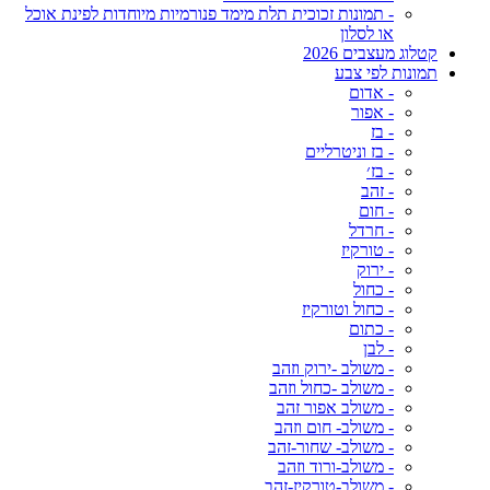
- תמונות זכוכית תלת מימד פנורמיות מיוחדות לפינת אוכל
או לסלון
קטלוג מעצבים 2026
תמונות לפי צבע
- אדום
- אפור
- בז
- בז וניטרליים
- בז׳
- זהב
- חום
- חרדל
- טורקיז
- ירוק
- כחול
- כחול וטורקיז
- כתום
- לבן
- משולב -ירוק וזהב
- משולב -כחול וזהב
- משולב אפור זהב
- משולב- חום וזהב
- משולב- שחור-זהב
- משולב-ורוד וזהב
- משולב-טורקיז-זהב