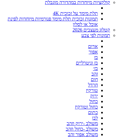
קולקציות מיוחדות במהדורה מוגבלת
תלת מימד על זכוכית 4K
תמונות זכוכית תלת מימד פנורמיות מיוחדות לפינת
אוכל או לסלון
קטלוג מעצבים 2026
תמונות לפי צבע
אדום
אפור
בז
בז וניטרליים
בז׳
זהב
חום
חרדל
טורקיז
ירוק
כחול
כחול וטורקיז
כתום
לבן
משולב -ירוק וזהב
משולב -כחול וזהב
משולב אפור זהב