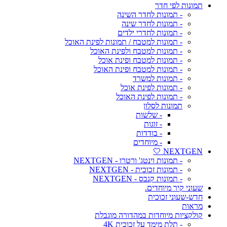
תמונות לפי חדר
- תמונות לחדר השינה
- תמונות לחדר שינה
- תמונות לחדרי ילדים
- תמונות למטבח / תמונות לפינת האוכל
- תמונות למטבח ולפינת האוכל
- תמונות למטבח ופינת אוכל
- תמונות למטבח ופינת האוכל
- תמונות למשרד
- תמונות לפינת אוכל
- תמונות לפינת האוכל
תמונות לסלון
- שלשות
- זוגות
- בודדות
- מיוחדים
NEXTGEN 🤍
- תמונות וינטג' ורטרו - NEXTGEN
- תמונות זכוכית - NEXTGEN
- תמונות קנבס - NEXTGEN
שעוני קיר מיוחדים.
חדש-שעוני זכוכית
מראות
קולקציות מיוחדות במהדורה מוגבלת
- תלת מימד על זכוכית 4K