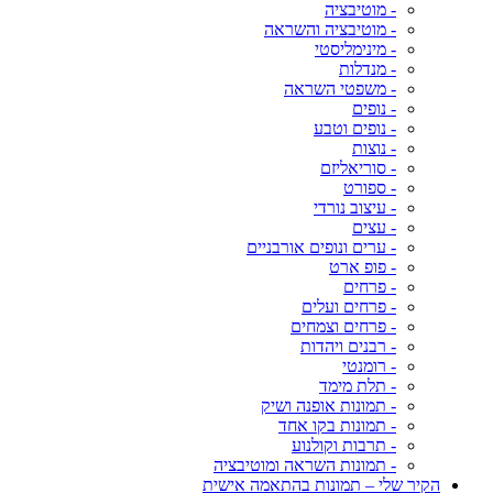
- מוטיבציה
- מוטיבציה והשראה
- מינימליסטי
- מנדלות
- משפטי השראה
- נופים
- נופים וטבע
- נוצות
- סוריאליזם
- ספורט
- עיצוב נורדי
- עצים
- ערים ונופים אורבניים
- פופ ארט
- פרחים
- פרחים ועלים
- פרחים וצמחים
- רבנים ויהדות
- רומנטי
- תלת מימד
- תמונות אופנה ושיק
- תמונות בקו אחד
- תרבות וקולנוע
- תמונות השראה ומוטיבציה
הקיר שלי – תמונות בהתאמה אישית