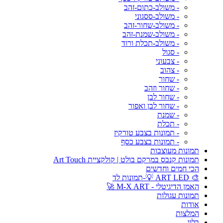
- משולב-כתום-זהב
- משולב-ססגוני
- משולב-שחור-זהב
- משולב-שמנת-זהב
- משולב-תכלת ורוד
- סגול
- צבעוני
- צהוב
- שחור
- שחור וזהב
- שחור לבן
- שחור לבן ואפור
- שמנת
- תכלת
- תמונות בצבע טורקיז
- תמונות בצבע כסף
תמונות מעוצבות
תמונות קנבס במרקם בולט | קולקציית Art Touch
הכי חמים וחדשים
🎨 ART LED 💡-תמונות לד
האמן הדיגיטלי - M-X ART 🚀
תמונות עגולות
אודות
המלצות
בלוג