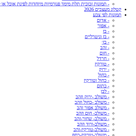
- תמונות זכוכית תלת מימד פנורמיות מיוחדות לפינת אוכל או ל
קטלוג מעצבים 2026
תמונות לפי צבע
- אדום
- אפור
- בז
- בז וניטרליים
- בז׳
- זהב
- חום
- חרדל
- טורקיז
- ירוק
- כחול
- כחול וטורקיז
- כתום
- לבן
- משולב -ירוק וזהב
- משולב -כחול וזהב
- משולב אפור זהב
- משולב- חום וזהב
- משולב- שחור-זהב
- משולב-ורוד וזהב
- משולב-טורקיז-זהב
- משולב-טורקיז-כסף