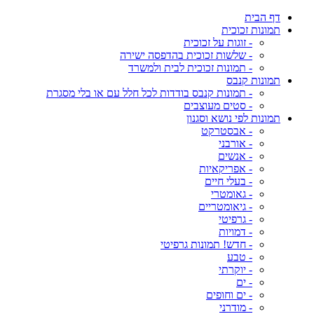
דף הבית
תמונות זכוכית
- זוגות על זכוכית
- שלשות זכוכית בהדפסה ישירה
- תמונות זכוכית לבית ולמשרד
תמונות קנבס
- תמונות קנבס בודדות לכל חלל עם או בלי מסגרת
- סטים מעוצבים
תמונות לפי נושא וסגנון
- אבסטרקט
- אורבני
- אנשים
- אפריקאיות
- בעלי חיים
- גאומטרי
- גיאומטריים
- גרפיטי
- דמויות
- חדש! תמונות גרפיטי
- טבע
- יוקרתי
- ים
- ים וחופים
- מודרני