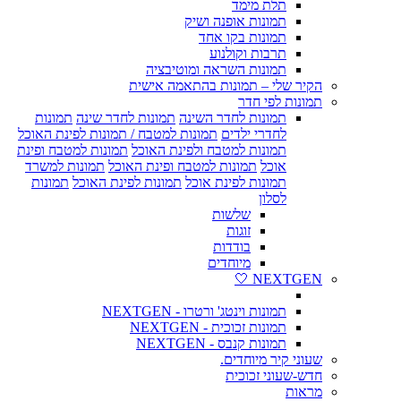
תלת מימד
תמונות אופנה ושיק
תמונות בקו אחד
תרבות וקולנוע
תמונות השראה ומוטיבציה
הקיר שלי – תמונות בהתאמה אישית
תמונות לפי חדר
תמונות לחדר השינה
תמונות לחדר שינה
תמונות
לחדרי ילדים
תמונות למטבח / תמונות לפינת האוכל
תמונות למטבח ולפינת האוכל
תמונות למטבח ופינת
אוכל
תמונות למטבח ופינת האוכל
תמונות למשרד
תמונות לפינת אוכל
תמונות לפינת האוכל
תמונות
לסלון
שלשות
זוגות
בודדות
מיוחדים
NEXTGEN 🤍
תמונות וינטג' ורטרו - NEXTGEN
תמונות זכוכית - NEXTGEN
תמונות קנבס - NEXTGEN
שעוני קיר מיוחדים.
חדש-שעוני זכוכית
מראות