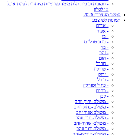
- תמונות זכוכית תלת מימד פנורמיות מיוחדות לפינת אוכל
או לסלון
קטלוג מעצבים 2026
תמונות לפי צבע
- אדום
- אפור
- בז
- בז וניטרליים
- בז׳
- זהב
- חום
- חרדל
- טורקיז
- ירוק
- כחול
- כחול וטורקיז
- כתום
- לבן
- משולב -ירוק וזהב
- משולב -כחול וזהב
- משולב אפור זהב
- משולב- חום וזהב
- משולב- שחור-זהב
- משולב-ורוד וזהב
- משולב-טורקיז-זהב