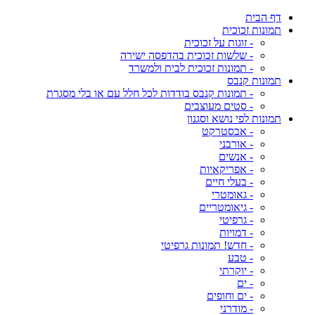
דף הבית
תמונות זכוכית
- זוגות על זכוכית
- שלשות זכוכית בהדפסה ישירה
- תמונות זכוכית לבית ולמשרד
תמונות קנבס
- תמונות קנבס בודדות לכל חלל עם או בלי מסגרת
- סטים מעוצבים
תמונות לפי נושא וסגנון
- אבסטרקט
- אורבני
- אנשים
- אפריקאיות
- בעלי חיים
- גאומטרי
- גיאומטריים
- גרפיטי
- דמויות
- חדש! תמונות גרפיטי
- טבע
- יוקרתי
- ים
- ים וחופים
- מודרני