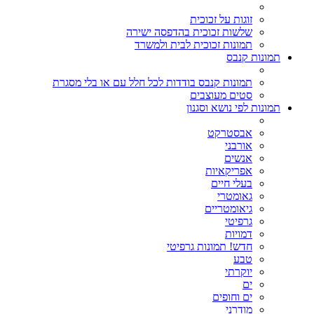
זוגות על זכוכית
שלשות זכוכית בהדפסה ישירה
תמונות זכוכית לבית ולמשרד
תמונות קנבס
תמונות קנבס בודדות לכל חלל עם או בלי מסגרת
סטים מעוצבים
תמונות לפי נושא וסגנון
אבסטרקט
אורבני
אנשים
אפריקאיות
בעלי חיים
גאומטרי
גיאומטריים
גרפיטי
דמויות
חדש! תמונות גרפיטי
טבע
יוקרתי
ים
ים וחופים
מודרני