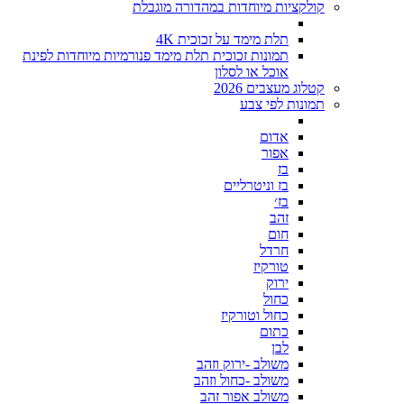
קולקציות מיוחדות במהדורה מוגבלת
תלת מימד על זכוכית 4K
תמונות זכוכית תלת מימד פנורמיות מיוחדות לפינת
אוכל או לסלון
קטלוג מעצבים 2026
תמונות לפי צבע
אדום
אפור
בז
בז וניטרליים
בז׳
זהב
חום
חרדל
טורקיז
ירוק
כחול
כחול וטורקיז
כתום
לבן
משולב -ירוק וזהב
משולב -כחול וזהב
משולב אפור זהב