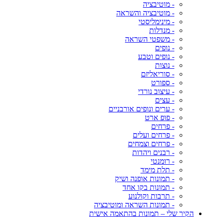
- מוטיבציה
- מוטיבציה והשראה
- מינימליסטי
- מנדלות
- משפטי השראה
- נופים
- נופים וטבע
- נוצות
- סוריאליזם
- ספורט
- עיצוב נורדי
- עצים
- ערים ונופים אורבניים
- פופ ארט
- פרחים
- פרחים ועלים
- פרחים וצמחים
- רבנים ויהדות
- רומנטי
- תלת מימד
- תמונות אופנה ושיק
- תמונות בקו אחד
- תרבות וקולנוע
- תמונות השראה ומוטיבציה
הקיר שלי – תמונות בהתאמה אישית