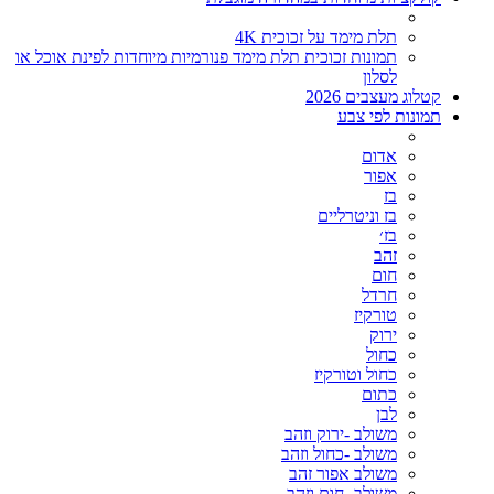
תלת מימד על זכוכית 4K
תמונות זכוכית תלת מימד פנורמיות מיוחדות לפינת אוכל או
לסלון
קטלוג מעצבים 2026
תמונות לפי צבע
אדום
אפור
בז
בז וניטרליים
בז׳
זהב
חום
חרדל
טורקיז
ירוק
כחול
כחול וטורקיז
כתום
לבן
משולב -ירוק וזהב
משולב -כחול וזהב
משולב אפור זהב
משולב- חום וזהב