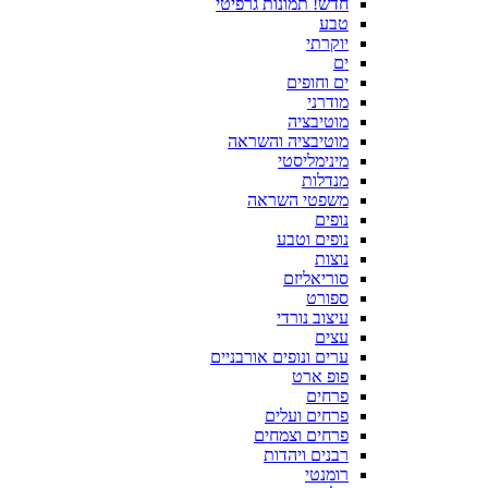
חדש! תמונות גרפיטי
טבע
יוקרתי
ים
ים וחופים
מודרני
מוטיבציה
מוטיבציה והשראה
מינימליסטי
מנדלות
משפטי השראה
נופים
נופים וטבע
נוצות
סוריאליזם
ספורט
עיצוב נורדי
עצים
ערים ונופים אורבניים
פופ ארט
פרחים
פרחים ועלים
פרחים וצמחים
רבנים ויהדות
רומנטי