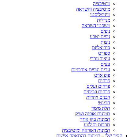
מוטיבציה
מוטיבציה והשראה
מינימליסטי
מנדלות
משפטי השראה
נופים
נופים וטבע
נוצות
סוריאליזם
ספורט
עיצוב נורדי
עצים
ערים ונופים אורבניים
פופ ארט
פרחים
פרחים ועלים
פרחים וצמחים
רבנים ויהדות
רומנטי
תלת מימד
תמונות אופנה ושיק
תמונות בקו אחד
תרבות וקולנוע
תמונות השראה ומוטיבציה
הקיר שלי – תמונות בהתאמה אישית