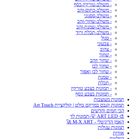
- משולב-טורקיז-כסף
- משולב-כתום-זהב
- משולב-ססגוני
- משולב-שחור-זהב
- משולב-שמנת-זהב
- משולב-תכלת ורוד
- סגול
- צבעוני
- צהוב
- שחור
- שחור וזהב
- שחור לבן
- שחור לבן ואפור
- שמנת
- תכלת
- תמונות בצבע טורקיז
- תמונות בצבע כסף
תמונות מעוצבות
תמונות קנבס במרקם בולט | קולקציית Art Touch
הכי חמים וחדשים
🎨 ART LED 💡-תמונות לד
האמן הדיגיטלי - M-X ART 🚀
תמונות עגולות
אודות
המלצות