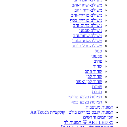
משולב- שחור-זהב
משולב-ורוד וזהב
משולב-טורקיז-זהב
משולב-טורקיז-כסף
משולב-כתום-זהב
משולב-ססגוני
משולב-שחור-זהב
משולב-שמנת-זהב
משולב-תכלת ורוד
סגול
צבעוני
צהוב
שחור
שחור וזהב
שחור לבן
שחור לבן ואפור
שמנת
תכלת
תמונות בצבע טורקיז
תמונות בצבע כסף
תמונות מעוצבות
תמונות קנבס במרקם בולט | קולקציית Art Touch
הכי חמים וחדשים
🎨 ART LED 💡-תמונות לד