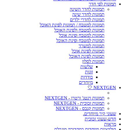
תמונות לפי חדר
תמונות לחדר השינה
תמונות לחדר שינה
תמונות לחדרי ילדים
תמונות למטבח / תמונות לפינת האוכל
תמונות למטבח ולפינת האוכל
תמונות למטבח ופינת אוכל
תמונות למטבח ופינת האוכל
תמונות למשרד
תמונות לפינת אוכל
תמונות לפינת האוכל
תמונות לסלון
שלשות
זוגות
בודדות
מיוחדים
NEXTGEN 🤍
תמונות וינטג' ורטרו - NEXTGEN
תמונות זכוכית - NEXTGEN
תמונות קנבס - NEXTGEN
שעוני קיר מיוחדים.
חדש-שעוני זכוכית
מראות
קולקציות מיוחדות במהדורה מוגבלת