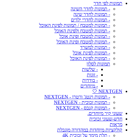
תמונות לפי חדר
- תמונות לחדר השינה
- תמונות לחדר שינה
- תמונות לחדרי ילדים
- תמונות למטבח / תמונות לפינת האוכל
- תמונות למטבח ולפינת האוכל
- תמונות למטבח ופינת אוכל
- תמונות למטבח ופינת האוכל
- תמונות למשרד
- תמונות לפינת אוכל
- תמונות לפינת האוכל
תמונות לסלון
- שלשות
- זוגות
- בודדות
- מיוחדים
NEXTGEN 🤍
- תמונות וינטג' ורטרו - NEXTGEN
- תמונות זכוכית - NEXTGEN
- תמונות קנבס - NEXTGEN
שעוני קיר מיוחדים.
חדש-שעוני זכוכית
מראות
קולקציות מיוחדות במהדורה מוגבלת
- תלת מימד על זכוכית 4K