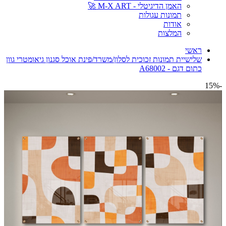
האמן הדיגיטלי - M-X ART 🚀
תמונות עגולות
אודות
המלצות
ראשי
שלישיית תמונות זכוכית לסלון/משרד/פינת אוכל סגנון גיאומטרי גוון
כתום דגם - A68002
-15%