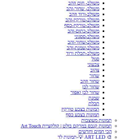
משולב- חום וזהב
משולב- שחור-זהב
משולב-ורוד וזהב
משולב-טורקיז-זהב
משולב-טורקיז-כסף
משולב-כתום-זהב
משולב-ססגוני
משולב-שחור-זהב
משולב-שמנת-זהב
משולב-תכלת ורוד
סגול
צבעוני
צהוב
שחור
שחור וזהב
שחור לבן
שחור לבן ואפור
שמנת
תכלת
תמונות בצבע טורקיז
תמונות בצבע כסף
תמונות מעוצבות
תמונות קנבס במרקם בולט | קולקציית Art Touch
הכי חמים וחדשים
🎨 ART LED 💡-תמונות לד