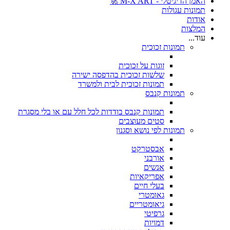
האמן הדיגיטלי - M-X ART 🚀
תמונות עגולות
אודות
המלצות
עוד...
תמונות זכוכית
זוגות על זכוכית
שלשות זכוכית בהדפסה ישירה
תמונות זכוכית לבית ולמשרד
תמונות קנבס
תמונות קנבס בודדות לכל חלל עם או בלי מסגרת
סטים מעוצבים
תמונות לפי נושא וסגנון
אבסטרקט
אורבני
אנשים
אפריקאיות
בעלי חיים
גאומטרי
גיאומטריים
גרפיטי
דמויות