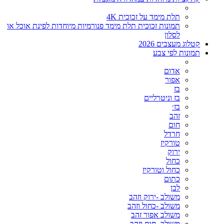
תלת מימד על זכוכית 4K
תמונות זכוכית תלת מימד פנורמיות מיוחדות לפינת אוכל או
לסלון
קטלוג מעצבים 2026
תמונות לפי צבע
אדום
אפור
בז
בז וניטרליים
בז׳
זהב
חום
חרדל
טורקיז
ירוק
כחול
כחול וטורקיז
כתום
לבן
משולב -ירוק וזהב
משולב -כחול וזהב
משולב אפור זהב
משולב- חום וזהב