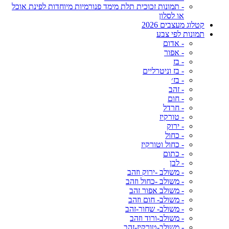
- תמונות זכוכית תלת מימד פנורמיות מיוחדות לפינת אוכל
או לסלון
קטלוג מעצבים 2026
תמונות לפי צבע
- אדום
- אפור
- בז
- בז וניטרליים
- בז׳
- זהב
- חום
- חרדל
- טורקיז
- ירוק
- כחול
- כחול וטורקיז
- כתום
- לבן
- משולב -ירוק וזהב
- משולב -כחול וזהב
- משולב אפור זהב
- משולב- חום וזהב
- משולב- שחור-זהב
- משולב-ורוד וזהב
- משולב-טורקיז-זהב