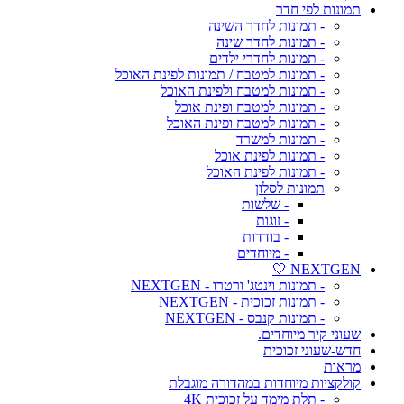
תמונות לפי חדר
- תמונות לחדר השינה
- תמונות לחדר שינה
- תמונות לחדרי ילדים
- תמונות למטבח / תמונות לפינת האוכל
- תמונות למטבח ולפינת האוכל
- תמונות למטבח ופינת אוכל
- תמונות למטבח ופינת האוכל
- תמונות למשרד
- תמונות לפינת אוכל
- תמונות לפינת האוכל
תמונות לסלון
- שלשות
- זוגות
- בודדות
- מיוחדים
NEXTGEN 🤍
- תמונות וינטג' ורטרו - NEXTGEN
- תמונות זכוכית - NEXTGEN
- תמונות קנבס - NEXTGEN
שעוני קיר מיוחדים.
חדש-שעוני זכוכית
מראות
קולקציות מיוחדות במהדורה מוגבלת
- תלת מימד על זכוכית 4K