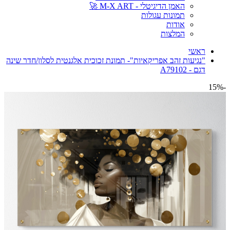
האמן הדיגיטלי - M-X ART 🚀
תמונות עגולות
אודות
המלצות
ראשי
"נגיעות זהב אפריקאיות"- תמונת זכוכית אלגנטית לסלון/חדר שינה
דגם - A79102
-15%