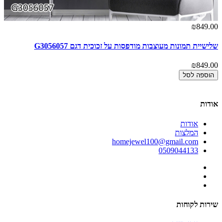
00
₪849.00
שלישיית תמונות מעוצבות מודפסות על זכוכית דגם G3056057
תמ
זכו
₪849.00
00
הוספה לסל
אודות
אודות
המלצות
homejewel100@gmail.com
0509044133
שירות לקוחות