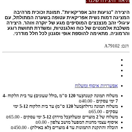
תיאור היצירה שלנו :
היצירה "
נגיעות זהב אפריקאיות".
תמונת זכוכית מרהיבה
המציגה דמות נשית אפריקאית עטופה בשערה המתולתל, עם
עיגולי זהב מנצנצים המוסיפים מגע של יוקרה וזוהר. היצירה
משלבת אלמנטים של כוח ואלגנטיות, ומשדרת תחושת רוגע
והרמוניה. מתאימה להוספת אופי וסגנון לכל חלל מודרני.
דגם:
A79102
אפשרויות איסוף ומשלוח
משלוח תמונה קטנה(עד 120 ס"מ ,כולל שעונים) עד בית הלקוח 4-
7 ימי עסקים
- ₪40.00
משלוח תמונה גדולה(מעל 120 ס"מ) עד בית הלקוח 5-12 ימי
עסקים
- ₪65.00
משלוח של 2 מוצרים ומעלה(כל מידה) 5-12 ימי עסקים
- ₪65.00
איסוף עצמי מחנות המפעל מושב צלפון
- ₪0.00
הובלה והתקנת התמונות עד 4 מוצרים (לא באילת)
- ₪450.00