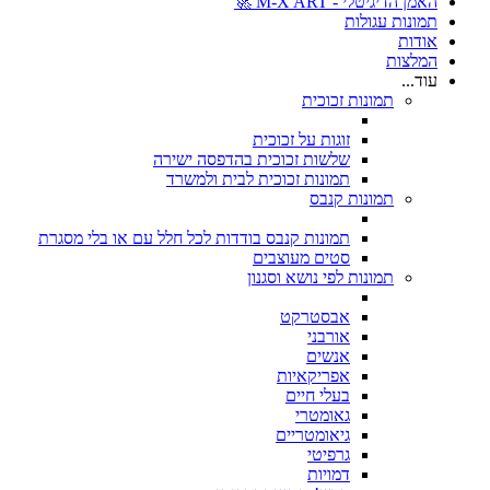
האמן הדיגיטלי - M-X ART 🚀
תמונות עגולות
אודות
המלצות
עוד...
תמונות זכוכית
זוגות על זכוכית
שלשות זכוכית בהדפסה ישירה
תמונות זכוכית לבית ולמשרד
תמונות קנבס
תמונות קנבס בודדות לכל חלל עם או בלי מסגרת
סטים מעוצבים
תמונות לפי נושא וסגנון
אבסטרקט
אורבני
אנשים
אפריקאיות
בעלי חיים
גאומטרי
גיאומטריים
גרפיטי
דמויות