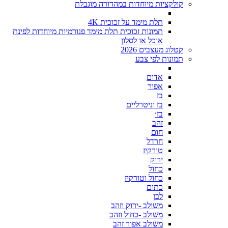
קולקציות מיוחדות במהדורה מוגבלת
תלת מימד על זכוכית 4K
תמונות זכוכית תלת מימד פנורמיות מיוחדות לפינת
אוכל או לסלון
קטלוג מעצבים 2026
תמונות לפי צבע
אדום
אפור
בז
בז וניטרליים
בז׳
זהב
חום
חרדל
טורקיז
ירוק
כחול
כחול וטורקיז
כתום
לבן
משולב -ירוק וזהב
משולב -כחול וזהב
משולב אפור זהב