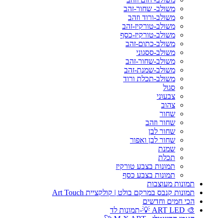
משולב- שחור-זהב
משולב-ורוד וזהב
משולב-טורקיז-זהב
משולב-טורקיז-כסף
משולב-כתום-זהב
משולב-ססגוני
משולב-שחור-זהב
משולב-שמנת-זהב
משולב-תכלת ורוד
סגול
צבעוני
צהוב
שחור
שחור וזהב
שחור לבן
שחור לבן ואפור
שמנת
תכלת
תמונות בצבע טורקיז
תמונות בצבע כסף
תמונות מעוצבות
תמונות קנבס במרקם בולט | קולקציית Art Touch
הכי חמים וחדשים
🎨 ART LED 💡-תמונות לד