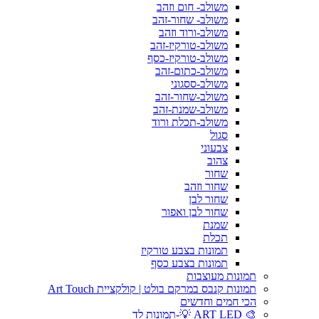
משולב- חום וזהב
משולב- שחור-זהב
משולב-ורוד וזהב
משולב-טורקיז-זהב
משולב-טורקיז-כסף
משולב-כתום-זהב
משולב-ססגוני
משולב-שחור-זהב
משולב-שמנת-זהב
משולב-תכלת ורוד
סגול
צבעוני
צהוב
שחור
שחור וזהב
שחור לבן
שחור לבן ואפור
שמנת
תכלת
תמונות בצבע טורקיז
תמונות בצבע כסף
תמונות מעוצבות
תמונות קנבס במרקם בולט | קולקציית Art Touch
הכי חמים וחדשים
🎨 ART LED 💡-תמונות לד