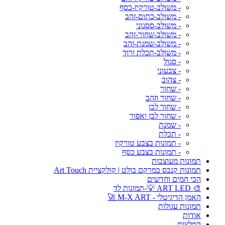
- משולב-טורקיז-כסף
- משולב-כתום-זהב
- משולב-ססגוני
- משולב-שחור-זהב
- משולב-שמנת-זהב
- משולב-תכלת ורוד
- סגול
- צבעוני
- צהוב
- שחור
- שחור וזהב
- שחור לבן
- שחור לבן ואפור
- שמנת
- תכלת
- תמונות בצבע טורקיז
- תמונות בצבע כסף
תמונות מעוצבות
תמונות קנבס במרקם בולט | קולקציית Art Touch
הכי חמים וחדשים
🎨 ART LED 💡-תמונות לד
האמן הדיגיטלי - M-X ART 🚀
תמונות עגולות
אודות
המלצות