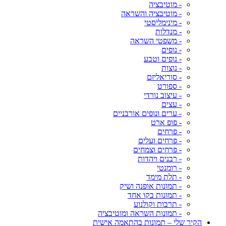
- מוטיבציה
- מוטיבציה והשראה
- מינימליסטי
- מנדלות
- משפטי השראה
- נופים
- נופים וטבע
- נוצות
- סוריאליזם
- ספורט
- עיצוב נורדי
- עצים
- ערים ונופים אורבניים
- פופ ארט
- פרחים
- פרחים ועלים
- פרחים וצמחים
- רבנים ויהדות
- רומנטי
- תלת מימד
- תמונות אופנה ושיק
- תמונות בקו אחד
- תרבות וקולנוע
- תמונות השראה ומוטיבציה
הקיר שלי – תמונות בהתאמה אישית