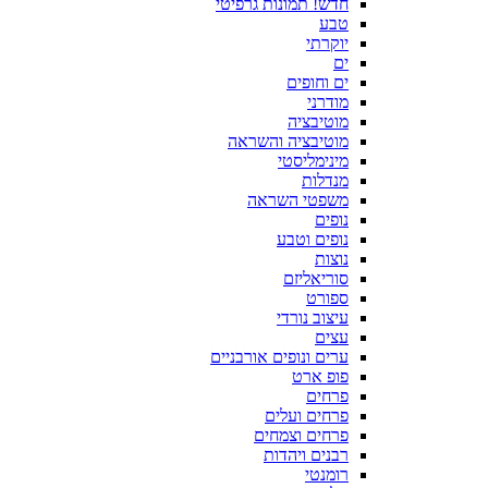
חדש! תמונות גרפיטי
טבע
יוקרתי
ים
ים וחופים
מודרני
מוטיבציה
מוטיבציה והשראה
מינימליסטי
מנדלות
משפטי השראה
נופים
נופים וטבע
נוצות
סוריאליזם
ספורט
עיצוב נורדי
עצים
ערים ונופים אורבניים
פופ ארט
פרחים
פרחים ועלים
פרחים וצמחים
רבנים ויהדות
רומנטי