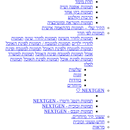
תלת מימד
תמונות אופנה ושיק
תמונות בקו אחד
תרבות וקולנוע
תמונות השראה ומוטיבציה
הקיר שלי – תמונות בהתאמה אישית
תמונות לפי חדר
תמונות לחדר השינה
תמונות לחדר שינה
תמונות
לחדרי ילדים
תמונות למטבח / תמונות לפינת האוכל
תמונות למטבח ולפינת האוכל
תמונות למטבח ופינת
אוכל
תמונות למטבח ופינת האוכל
תמונות למשרד
תמונות לפינת אוכל
תמונות לפינת האוכל
תמונות
לסלון
שלשות
זוגות
בודדות
מיוחדים
NEXTGEN 🤍
תמונות וינטג' ורטרו - NEXTGEN
תמונות זכוכית - NEXTGEN
תמונות קנבס - NEXTGEN
שעוני קיר מיוחדים.
חדש-שעוני זכוכית
מראות