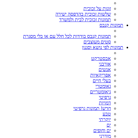
זוגות על זכוכית
שלשות זכוכית בהדפסה ישירה
תמונות זכוכית לבית ולמשרד
תמונות קנבס
תמונות קנבס בודדות לכל חלל עם או בלי מסגרת
סטים מעוצבים
תמונות לפי נושא וסגנון
אבסטרקט
אורבני
אנשים
אפריקאיות
בעלי חיים
גאומטרי
גיאומטריים
גרפיטי
דמויות
חדש! תמונות גרפיטי
טבע
יוקרתי
ים
ים וחופים
מודרני