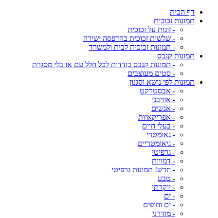
דף הבית
תמונות זכוכית
- זוגות על זכוכית
- שלשות זכוכית בהדפסה ישירה
- תמונות זכוכית לבית ולמשרד
תמונות קנבס
- תמונות קנבס בודדות לכל חלל עם או בלי מסגרת
- סטים מעוצבים
תמונות לפי נושא וסגנון
- אבסטרקט
- אורבני
- אנשים
- אפריקאיות
- בעלי חיים
- גאומטרי
- גיאומטריים
- גרפיטי
- דמויות
- חדש! תמונות גרפיטי
- טבע
- יוקרתי
- ים
- ים וחופים
- מודרני