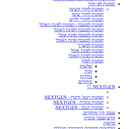
תמונות לפי חדר
תמונות לחדר השינה
תמונות לחדר שינה
תמונות לחדרי ילדים
תמונות למטבח / תמונות לפינת האוכל
תמונות למטבח ולפינת האוכל
תמונות למטבח ופינת אוכל
תמונות למטבח ופינת האוכל
תמונות למשרד
תמונות לפינת אוכל
תמונות לפינת האוכל
תמונות לסלון
שלשות
זוגות
בודדות
מיוחדים
NEXTGEN 🤍
תמונות וינטג' ורטרו - NEXTGEN
תמונות זכוכית - NEXTGEN
תמונות קנבס - NEXTGEN
שעוני קיר מיוחדים.
חדש-שעוני זכוכית
מראות
קולקציות מיוחדות במהדורה מוגבלת