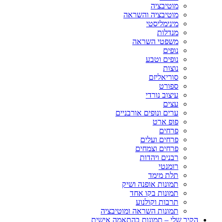
מוטיבציה
מוטיבציה והשראה
מינימליסטי
מנדלות
משפטי השראה
נופים
נופים וטבע
נוצות
סוריאליזם
ספורט
עיצוב נורדי
עצים
ערים ונופים אורבניים
פופ ארט
פרחים
פרחים ועלים
פרחים וצמחים
רבנים ויהדות
רומנטי
תלת מימד
תמונות אופנה ושיק
תמונות בקו אחד
תרבות וקולנוע
תמונות השראה ומוטיבציה
הקיר שלי – תמונות בהתאמה אישית