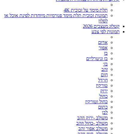
תלת מימד על זכוכית 4K
תמונות זכוכית תלת מימד פנורמיות מיוחדות לפינת אוכל או
לסלון
קטלוג מעצבים 2026
תמונות לפי צבע
אדום
אפור
בז
בז וניטרליים
בז׳
זהב
חום
חרדל
טורקיז
ירוק
כחול
כחול וטורקיז
כתום
לבן
משולב -ירוק וזהב
משולב -כחול וזהב
משולב אפור זהב
משולב- חום וזהב