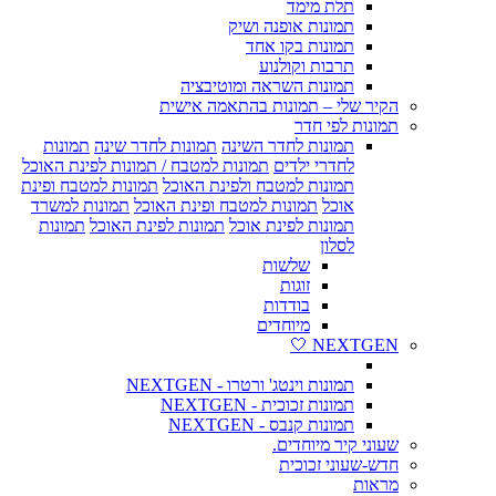
תלת מימד
תמונות אופנה ושיק
תמונות בקו אחד
תרבות וקולנוע
תמונות השראה ומוטיבציה
הקיר שלי – תמונות בהתאמה אישית
תמונות לפי חדר
תמונות לחדר השינה
תמונות לחדר שינה
תמונות
לחדרי ילדים
תמונות למטבח / תמונות לפינת האוכל
תמונות למטבח ולפינת האוכל
תמונות למטבח ופינת
אוכל
תמונות למטבח ופינת האוכל
תמונות למשרד
תמונות לפינת אוכל
תמונות לפינת האוכל
תמונות
לסלון
שלשות
זוגות
בודדות
מיוחדים
NEXTGEN 🤍
תמונות וינטג' ורטרו - NEXTGEN
תמונות זכוכית - NEXTGEN
תמונות קנבס - NEXTGEN
שעוני קיר מיוחדים.
חדש-שעוני זכוכית
מראות