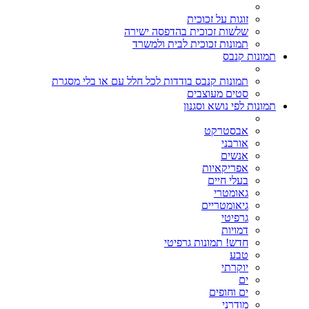
זוגות על זכוכית
שלשות זכוכית בהדפסה ישירה
תמונות זכוכית לבית ולמשרד
תמונות קנבס
תמונות קנבס בודדות לכל חלל עם או בלי מסגרת
סטים מעוצבים
תמונות לפי נושא וסגנון
אבסטרקט
אורבני
אנשים
אפריקאיות
בעלי חיים
גאומטרי
גיאומטריים
גרפיטי
דמויות
חדש! תמונות גרפיטי
טבע
יוקרתי
ים
ים וחופים
מודרני