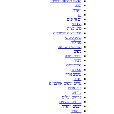
חדש! תמונות גרפיטי
טבע
יוקרתי
ים
ים וחופים
מודרני
מוטיבציה
מוטיבציה והשראה
מינימליסטי
מנדלות
משפטי השראה
נופים
נופים וטבע
נוצות
סוריאליזם
ספורט
עיצוב נורדי
עצים
ערים ונופים אורבניים
פופ ארט
פרחים
פרחים ועלים
פרחים וצמחים
רבנים ויהדות
רומנטי