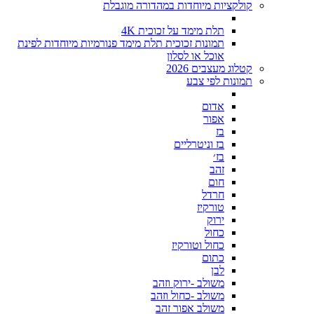
קולקציות מיוחדות במהדורה מוגבלת
תלת מימד על זכוכית 4K
תמונות זכוכית תלת מימד פנורמיות מיוחדות לפינת
אוכל או לסלון
קטלוג מעצבים 2026
תמונות לפי צבע
אדום
אפור
בז
בז וניטרליים
בז׳
זהב
חום
חרדל
טורקיז
ירוק
כחול
כחול וטורקיז
כתום
לבן
משולב -ירוק וזהב
משולב -כחול וזהב
משולב אפור זהב