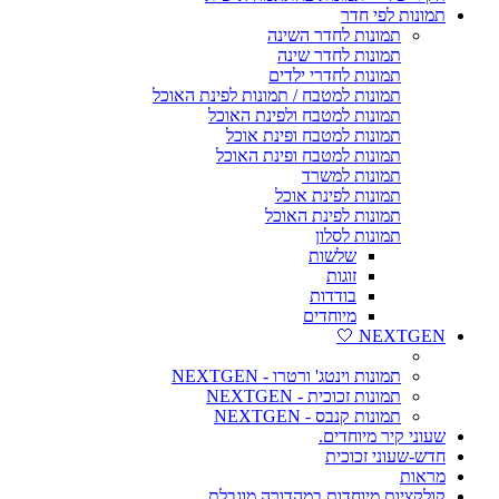
תמונות לפי חדר
תמונות לחדר השינה
תמונות לחדר שינה
תמונות לחדרי ילדים
תמונות למטבח / תמונות לפינת האוכל
תמונות למטבח ולפינת האוכל
תמונות למטבח ופינת אוכל
תמונות למטבח ופינת האוכל
תמונות למשרד
תמונות לפינת אוכל
תמונות לפינת האוכל
תמונות לסלון
שלשות
זוגות
בודדות
מיוחדים
NEXTGEN 🤍
תמונות וינטג' ורטרו - NEXTGEN
תמונות זכוכית - NEXTGEN
תמונות קנבס - NEXTGEN
שעוני קיר מיוחדים.
חדש-שעוני זכוכית
מראות
קולקציות מיוחדות במהדורה מוגבלת