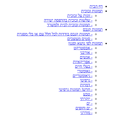
דף הבית
תמונות זכוכית
- זוגות על זכוכית
- שלשות זכוכית בהדפסה ישירה
- תמונות זכוכית לבית ולמשרד
תמונות קנבס
- תמונות קנבס בודדות לכל חלל עם או בלי מסגרת
- סטים מעוצבים
תמונות לפי נושא וסגנון
- אבסטרקט
- אורבני
- אנשים
- אפריקאיות
- בעלי חיים
- גאומטרי
- גיאומטריים
- גרפיטי
- דמויות
- חדש! תמונות גרפיטי
- טבע
- יוקרתי
- ים
- ים וחופים
- מודרני