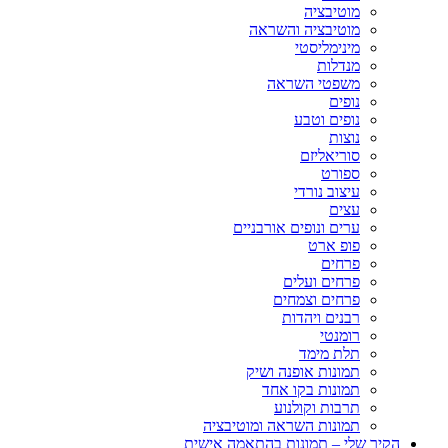
מוטיבציה
מוטיבציה והשראה
מינימליסטי
מנדלות
משפטי השראה
נופים
נופים וטבע
נוצות
סוריאליזם
ספורט
עיצוב נורדי
עצים
ערים ונופים אורבניים
פופ ארט
פרחים
פרחים ועלים
פרחים וצמחים
רבנים ויהדות
רומנטי
תלת מימד
תמונות אופנה ושיק
תמונות בקו אחד
תרבות וקולנוע
תמונות השראה ומוטיבציה
הקיר שלי – תמונות בהתאמה אישית