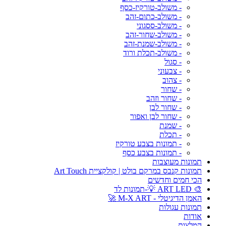
- משולב-טורקיז-כסף
- משולב-כתום-זהב
- משולב-ססגוני
- משולב-שחור-זהב
- משולב-שמנת-זהב
- משולב-תכלת ורוד
- סגול
- צבעוני
- צהוב
- שחור
- שחור וזהב
- שחור לבן
- שחור לבן ואפור
- שמנת
- תכלת
- תמונות בצבע טורקיז
- תמונות בצבע כסף
תמונות מעוצבות
תמונות קנבס במרקם בולט | קולקציית Art Touch
הכי חמים וחדשים
🎨 ART LED 💡-תמונות לד
האמן הדיגיטלי - M-X ART 🚀
תמונות עגולות
אודות
המלצות