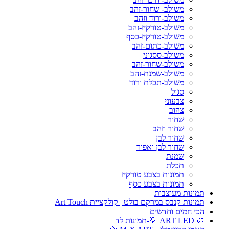
משולב- שחור-זהב
משולב-ורוד וזהב
משולב-טורקיז-זהב
משולב-טורקיז-כסף
משולב-כתום-זהב
משולב-ססגוני
משולב-שחור-זהב
משולב-שמנת-זהב
משולב-תכלת ורוד
סגול
צבעוני
צהוב
שחור
שחור וזהב
שחור לבן
שחור לבן ואפור
שמנת
תכלת
תמונות בצבע טורקיז
תמונות בצבע כסף
תמונות מעוצבות
תמונות קנבס במרקם בולט | קולקציית Art Touch
הכי חמים וחדשים
🎨 ART LED 💡-תמונות לד