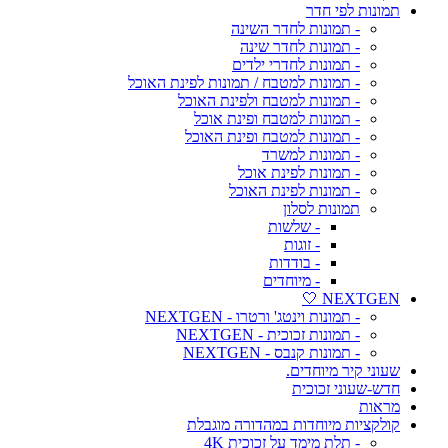
תמונות לפי חדר
- תמונות לחדר השינה
- תמונות לחדר שינה
- תמונות לחדרי ילדים
- תמונות למטבח / תמונות לפינת האוכל
- תמונות למטבח ולפינת האוכל
- תמונות למטבח ופינת אוכל
- תמונות למטבח ופינת האוכל
- תמונות למשרד
- תמונות לפינת אוכל
- תמונות לפינת האוכל
תמונות לסלון
- שלשות
- זוגות
- בודדות
- מיוחדים
NEXTGEN 🤍
- תמונות וינטג' ורטרו - NEXTGEN
- תמונות זכוכית - NEXTGEN
- תמונות קנבס - NEXTGEN
שעוני קיר מיוחדים.
חדש-שעוני זכוכית
מראות
קולקציות מיוחדות במהדורה מוגבלת
- תלת מימד על זכוכית 4K