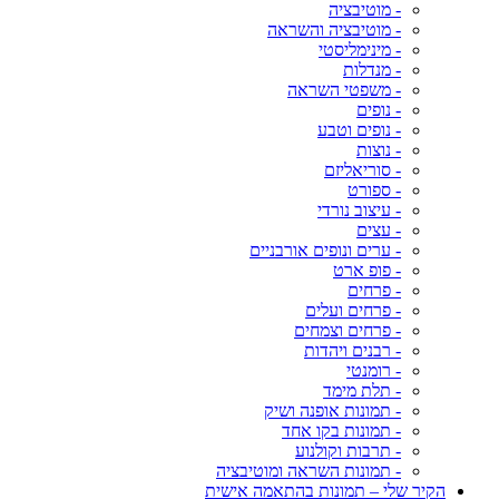
- מוטיבציה
- מוטיבציה והשראה
- מינימליסטי
- מנדלות
- משפטי השראה
- נופים
- נופים וטבע
- נוצות
- סוריאליזם
- ספורט
- עיצוב נורדי
- עצים
- ערים ונופים אורבניים
- פופ ארט
- פרחים
- פרחים ועלים
- פרחים וצמחים
- רבנים ויהדות
- רומנטי
- תלת מימד
- תמונות אופנה ושיק
- תמונות בקו אחד
- תרבות וקולנוע
- תמונות השראה ומוטיבציה
הקיר שלי – תמונות בהתאמה אישית