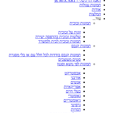
האמן הדיגיטלי - M-X ART 🚀
תמונות עגולות
אודות
המלצות
עוד...
תמונות זכוכית
זוגות על זכוכית
שלשות זכוכית בהדפסה ישירה
תמונות זכוכית לבית ולמשרד
תמונות קנבס
תמונות קנבס בודדות לכל חלל עם או בלי מסגרת
סטים מעוצבים
תמונות לפי נושא וסגנון
אבסטרקט
אורבני
אנשים
אפריקאיות
בעלי חיים
גאומטרי
גיאומטריים
גרפיטי
דמויות