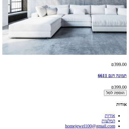
00
₪399.00
תמונה דגם 6611
תמ
00
₪399.00
הוספה לסל
אודות
אודות
המלצות
homejewel100@gmail.com