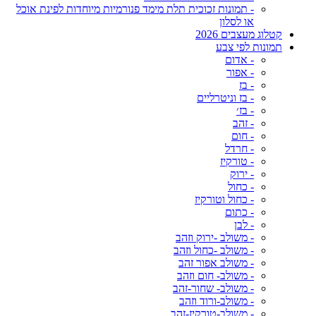
- תמונות זכוכית תלת מימד פנורמיות מיוחדות לפינת אוכל
או לסלון
קטלוג מעצבים 2026
תמונות לפי צבע
- אדום
- אפור
- בז
- בז וניטרליים
- בז׳
- זהב
- חום
- חרדל
- טורקיז
- ירוק
- כחול
- כחול וטורקיז
- כתום
- לבן
- משולב -ירוק וזהב
- משולב -כחול וזהב
- משולב אפור זהב
- משולב- חום וזהב
- משולב- שחור-זהב
- משולב-ורוד וזהב
- משולב-טורקיז-זהב