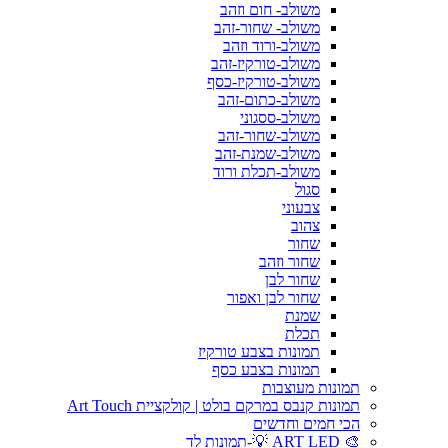
משולב- חום וזהב
משולב- שחור-זהב
משולב-ורוד וזהב
משולב-טורקיז-זהב
משולב-טורקיז-כסף
משולב-כתום-זהב
משולב-ססגוני
משולב-שחור-זהב
משולב-שמנת-זהב
משולב-תכלת ורוד
סגול
צבעוני
צהוב
שחור
שחור וזהב
שחור לבן
שחור לבן ואפור
שמנת
תכלת
תמונות בצבע טורקיז
תמונות בצבע כסף
תמונות מעוצבות
תמונות קנבס במרקם בולט | קולקציית Art Touch
הכי חמים וחדשים
🎨 ART LED 💡-תמונות לד