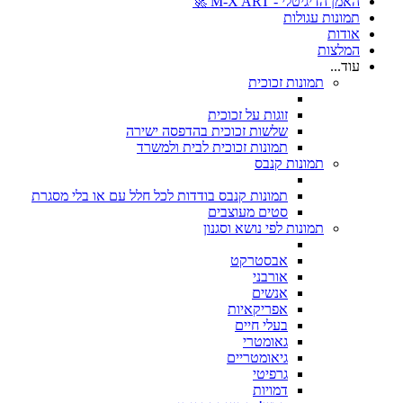
האמן הדיגיטלי - M-X ART 🚀
תמונות עגולות
אודות
המלצות
עוד...
תמונות זכוכית
זוגות על זכוכית
שלשות זכוכית בהדפסה ישירה
תמונות זכוכית לבית ולמשרד
תמונות קנבס
תמונות קנבס בודדות לכל חלל עם או בלי מסגרת
סטים מעוצבים
תמונות לפי נושא וסגנון
אבסטרקט
אורבני
אנשים
אפריקאיות
בעלי חיים
גאומטרי
גיאומטריים
גרפיטי
דמויות