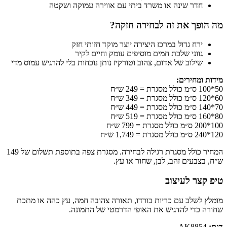
חדר שינה או משרד ביתי עם אווירה עמוקה ושקטה
מה הופך את זה לבחירה חזקה?
ירח גדול במרכז היצירה יוצר מוקד חזותי חזק
גווני שלכת חמים מוסיפים עומק וחיים לקיר
שילוב של אדום, צהוב וטורקיז נותן נוכחות בלי להרגיש עמוס מדי
מידות ומחירים:
50*100 ס״מ כולל מסגרת = 249 ש״ח
60*120 ס״מ כולל מסגרת = 349 ש״ח
70*140 ס״מ כולל מסגרת = 449 ש״ח
80*160 ס״מ כולל מסגרת = 519 ש״ח
100*200 ס״מ כולל מסגרת = 799 ש״ח
120*240 ס״מ כולל מסגרת = 1,749 ש״ח
המחיר כולל מסגרת רגילה לבחירה. מסגרת צפה בתוספת תשלום של 149
ש״ח, בצבעים זהב, לבן, שחור או עץ.
טיפ קצר לעיצוב
מומלץ לשלב עם כריות בורדו, תאורה צהובה חמה, עץ כהה או מתכת
שחורה כדי להדגיש את האופי הדרמטי של התמונה.
דגם:
AK8854