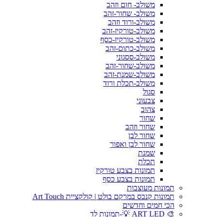
משולב- חום וזהב
משולב- שחור-זהב
משולב-ורוד וזהב
משולב-טורקיז-זהב
משולב-טורקיז-כסף
משולב-כתום-זהב
משולב-ססגוני
משולב-שחור-זהב
משולב-שמנת-זהב
משולב-תכלת ורוד
סגול
צבעוני
צהוב
שחור
שחור וזהב
שחור לבן
שחור לבן ואפור
שמנת
תכלת
תמונות בצבע טורקיז
תמונות בצבע כסף
תמונות מעוצבות
תמונות קנבס במרקם בולט | קולקציית Art Touch
הכי חמים וחדשים
🎨 ART LED 💡-תמונות לד