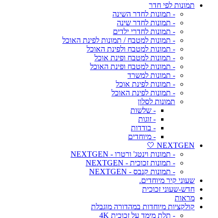
תמונות לפי חדר
- תמונות לחדר השינה
- תמונות לחדר שינה
- תמונות לחדרי ילדים
- תמונות למטבח / תמונות לפינת האוכל
- תמונות למטבח ולפינת האוכל
- תמונות למטבח ופינת אוכל
- תמונות למטבח ופינת האוכל
- תמונות למשרד
- תמונות לפינת אוכל
- תמונות לפינת האוכל
תמונות לסלון
- שלשות
- זוגות
- בודדות
- מיוחדים
NEXTGEN 🤍
- תמונות וינטג' ורטרו - NEXTGEN
- תמונות זכוכית - NEXTGEN
- תמונות קנבס - NEXTGEN
שעוני קיר מיוחדים.
חדש-שעוני זכוכית
מראות
קולקציות מיוחדות במהדורה מוגבלת
- תלת מימד על זכוכית 4K