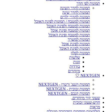
תמונות לפי חדר
תמונות לחדר השינה
תמונות לחדר שינה
תמונות לחדרי ילדים
תמונות למטבח / תמונות לפינת האוכל
תמונות למטבח ולפינת האוכל
תמונות למטבח ופינת אוכל
תמונות למטבח ופינת האוכל
תמונות למשרד
תמונות לפינת אוכל
תמונות לפינת האוכל
תמונות לסלון
שלשות
זוגות
בודדות
מיוחדים
NEXTGEN 🤍
תמונות וינטג' ורטרו - NEXTGEN
תמונות זכוכית - NEXTGEN
תמונות קנבס - NEXTGEN
שעוני קיר מיוחדים.
חדש-שעוני זכוכית
מראות
קולקציות מיוחדות במהדורה מוגבלת