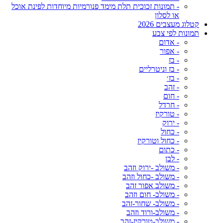
- תמונות זכוכית תלת מימד פנורמיות מיוחדות לפינת אוכל
או לסלון
קטלוג מעצבים 2026
תמונות לפי צבע
- אדום
- אפור
- בז
- בז וניטרליים
- בז׳
- זהב
- חום
- חרדל
- טורקיז
- ירוק
- כחול
- כחול וטורקיז
- כתום
- לבן
- משולב -ירוק וזהב
- משולב -כחול וזהב
- משולב אפור זהב
- משולב- חום וזהב
- משולב- שחור-זהב
- משולב-ורוד וזהב
- משולב-טורקיז-זהב