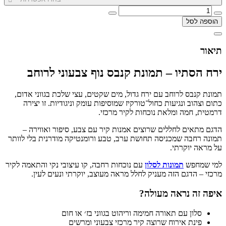
הוספה לסל
תיאור
ירח הסתיו – תמונת קנבס נוף צבעוני לרוחב
תמונת קנבס לרוחב עם ירח גדול, מים שקטים, עצי שלכת בגווני אדום,
כתום וצהוב ונגיעות כחול־טורקיז שמוסיפות עומק וניגודיות. זו יצירה
דרמטית, חמה ומלאת נוכחות לקיר מרכזי.
הדגם מתאים לחללים שרוצים אמנות קיר עם צבע, סיפור ואווירה –
תמונה רחבה שמכניסה תחושת ערב, טבע ורומנטיקה מודרנית בלי לוותר
על מראה יוקרתי.
למי שמחפש
תמונות לסלון
עם נוכחות רחבה, קו עיצובי נקי והתאמה לקיר
מרכזי – הדגם הזה מעניק לחלל מראה מעוצב, יוקרתי ונעים לעין.
איפה זה נראה מעולה?
סלון עם תאורה חמימה וריהוט בגווני בז׳ או חום
פינת אירוח שרוצה קיר מרכזי צבעוני ומרשים