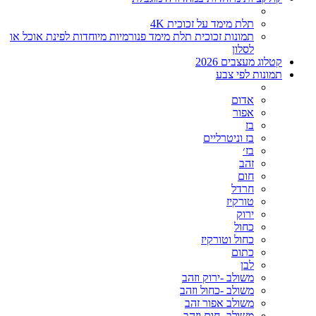
תלת מימד על זכוכית 4K
תמונות זכוכית תלת מימד פנורמיות מיוחדות לפינת אוכל או
לסלון
קטלוג מעצבים 2026
תמונות לפי צבע
אדום
אפור
בז
בז וניטרליים
בז׳
זהב
חום
חרדל
טורקיז
ירוק
כחול
כחול וטורקיז
כתום
לבן
משולב -ירוק וזהב
משולב -כחול וזהב
משולב אפור זהב
משולב- חום וזהב