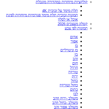
קולקציות מיוחדות במהדורה מוגבלת
תלת מימד על זכוכית 4K
תמונות זכוכית תלת מימד פנורמיות מיוחדות לפינת
אוכל או לסלון
קטלוג מעצבים 2026
תמונות לפי צבע
אדום
אפור
בז
בז וניטרליים
בז׳
זהב
חום
חרדל
טורקיז
ירוק
כחול
כחול וטורקיז
כתום
לבן
משולב -ירוק וזהב
משולב -כחול וזהב
משולב אפור זהב