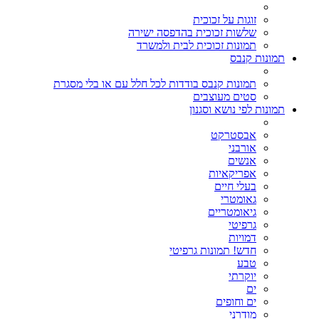
זוגות על זכוכית
שלשות זכוכית בהדפסה ישירה
תמונות זכוכית לבית ולמשרד
תמונות קנבס
תמונות קנבס בודדות לכל חלל עם או בלי מסגרת
סטים מעוצבים
תמונות לפי נושא וסגנון
אבסטרקט
אורבני
אנשים
אפריקאיות
בעלי חיים
גאומטרי
גיאומטריים
גרפיטי
דמויות
חדש! תמונות גרפיטי
טבע
יוקרתי
ים
ים וחופים
מודרני