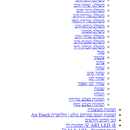
משולב- שחור-זהב
משולב-ורוד וזהב
משולב-טורקיז-זהב
משולב-טורקיז-כסף
משולב-כתום-זהב
משולב-ססגוני
משולב-שחור-זהב
משולב-שמנת-זהב
משולב-תכלת ורוד
סגול
צבעוני
צהוב
שחור
שחור וזהב
שחור לבן
שחור לבן ואפור
שמנת
תכלת
תמונות בצבע טורקיז
תמונות בצבע כסף
תמונות מעוצבות
תמונות קנבס במרקם בולט | קולקציית Art Touch
הכי חמים וחדשים
🎨 ART LED 💡-תמונות לד