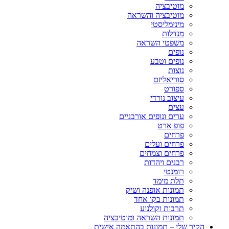
מוטיבציה
מוטיבציה והשראה
מינימליסטי
מנדלות
משפטי השראה
נופים
נופים וטבע
נוצות
סוריאליזם
ספורט
עיצוב נורדי
עצים
ערים ונופים אורבניים
פופ ארט
פרחים
פרחים ועלים
פרחים וצמחים
רבנים ויהדות
רומנטי
תלת מימד
תמונות אופנה ושיק
תמונות בקו אחד
תרבות וקולנוע
תמונות השראה ומוטיבציה
הקיר שלי – תמונות בהתאמה אישית