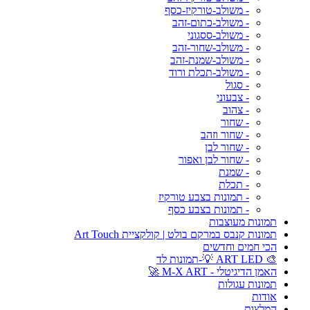
- משולב-טורקיז-כסף
- משולב-כתום-זהב
- משולב-ססגוני
- משולב-שחור-זהב
- משולב-שמנת-זהב
- משולב-תכלת ורוד
- סגול
- צבעוני
- צהוב
- שחור
- שחור וזהב
- שחור לבן
- שחור לבן ואפור
- שמנת
- תכלת
- תמונות בצבע טורקיז
- תמונות בצבע כסף
תמונות מעוצבות
תמונות קנבס במרקם בולט | קולקציית Art Touch
הכי חמים וחדשים
🎨 ART LED 💡-תמונות לד
האמן הדיגיטלי - M-X ART 🚀
תמונות עגולות
אודות
המלצות