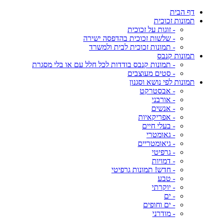
דף הבית
תמונות זכוכית
- זוגות על זכוכית
- שלשות זכוכית בהדפסה ישירה
- תמונות זכוכית לבית ולמשרד
תמונות קנבס
- תמונות קנבס בודדות לכל חלל עם או בלי מסגרת
- סטים מעוצבים
תמונות לפי נושא וסגנון
- אבסטרקט
- אורבני
- אנשים
- אפריקאיות
- בעלי חיים
- גאומטרי
- גיאומטריים
- גרפיטי
- דמויות
- חדש! תמונות גרפיטי
- טבע
- יוקרתי
- ים
- ים וחופים
- מודרני