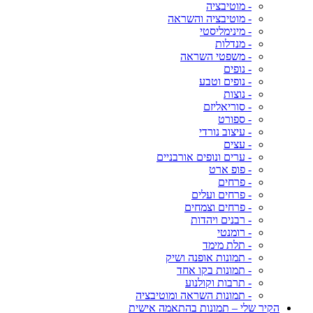
- מוטיבציה
- מוטיבציה והשראה
- מינימליסטי
- מנדלות
- משפטי השראה
- נופים
- נופים וטבע
- נוצות
- סוריאליזם
- ספורט
- עיצוב נורדי
- עצים
- ערים ונופים אורבניים
- פופ ארט
- פרחים
- פרחים ועלים
- פרחים וצמחים
- רבנים ויהדות
- רומנטי
- תלת מימד
- תמונות אופנה ושיק
- תמונות בקו אחד
- תרבות וקולנוע
- תמונות השראה ומוטיבציה
הקיר שלי – תמונות בהתאמה אישית