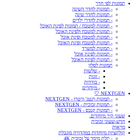
תמונות לפי חדר
- תמונות לחדר השינה
- תמונות לחדר שינה
- תמונות לחדרי ילדים
- תמונות למטבח / תמונות לפינת האוכל
- תמונות למטבח ולפינת האוכל
- תמונות למטבח ופינת אוכל
- תמונות למטבח ופינת האוכל
- תמונות למשרד
- תמונות לפינת אוכל
- תמונות לפינת האוכל
תמונות לסלון
- שלשות
- זוגות
- בודדות
- מיוחדים
NEXTGEN 🤍
- תמונות וינטג' ורטרו - NEXTGEN
- תמונות זכוכית - NEXTGEN
- תמונות קנבס - NEXTGEN
שעוני קיר מיוחדים.
חדש-שעוני זכוכית
מראות
קולקציות מיוחדות במהדורה מוגבלת
- תלת מימד על זכוכית 4K