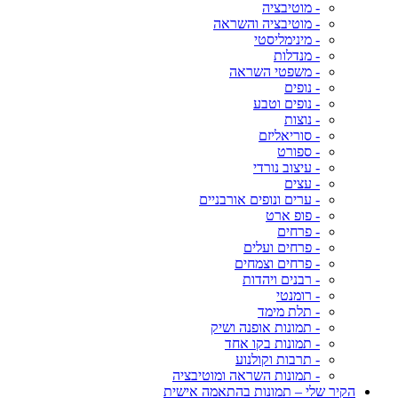
- מוטיבציה
- מוטיבציה והשראה
- מינימליסטי
- מנדלות
- משפטי השראה
- נופים
- נופים וטבע
- נוצות
- סוריאליזם
- ספורט
- עיצוב נורדי
- עצים
- ערים ונופים אורבניים
- פופ ארט
- פרחים
- פרחים ועלים
- פרחים וצמחים
- רבנים ויהדות
- רומנטי
- תלת מימד
- תמונות אופנה ושיק
- תמונות בקו אחד
- תרבות וקולנוע
- תמונות השראה ומוטיבציה
הקיר שלי – תמונות בהתאמה אישית