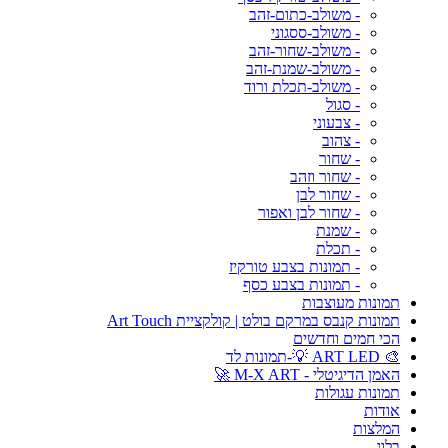
- משולב-כתום-זהב
- משולב-ססגוני
- משולב-שחור-זהב
- משולב-שמנת-זהב
- משולב-תכלת ורוד
- סגול
- צבעוני
- צהוב
- שחור
- שחור וזהב
- שחור לבן
- שחור לבן ואפור
- שמנת
- תכלת
- תמונות בצבע טורקיז
- תמונות בצבע כסף
תמונות מעוצבות
תמונות קנבס במרקם בולט | קולקציית Art Touch
הכי חמים וחדשים
🎨 ART LED 💡-תמונות לד
האמן הדיגיטלי - M-X ART 🚀
תמונות עגולות
אודות
המלצות
בלוג