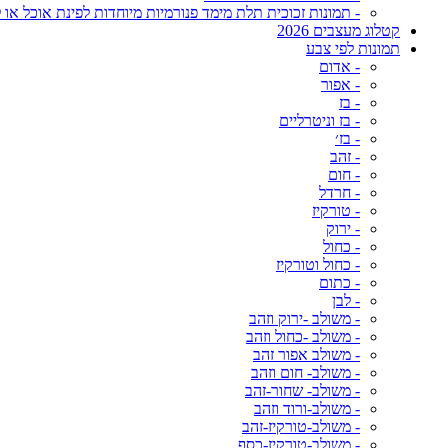
- תמונות זכוכית תלת מימד פנורמיות מיוחדות לפינת אוכל או ל
קטלוג מעצבים 2026
תמונות לפי צבע
- אדום
- אפור
- בז
- בז וניטרליים
- בז׳
- זהב
- חום
- חרדל
- טורקיז
- ירוק
- כחול
- כחול וטורקיז
- כתום
- לבן
- משולב -ירוק וזהב
- משולב -כחול וזהב
- משולב אפור זהב
- משולב- חום וזהב
- משולב- שחור-זהב
- משולב-ורוד וזהב
- משולב-טורקיז-זהב
- משולב-טורקיז-כסף