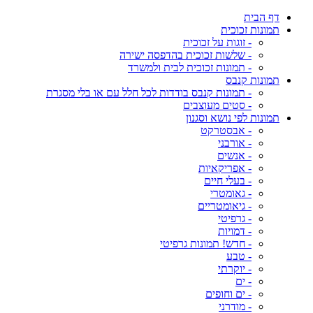
דף הבית
תמונות זכוכית
- זוגות על זכוכית
- שלשות זכוכית בהדפסה ישירה
- תמונות זכוכית לבית ולמשרד
תמונות קנבס
- תמונות קנבס בודדות לכל חלל עם או בלי מסגרת
- סטים מעוצבים
תמונות לפי נושא וסגנון
- אבסטרקט
- אורבני
- אנשים
- אפריקאיות
- בעלי חיים
- גאומטרי
- גיאומטריים
- גרפיטי
- דמויות
- חדש! תמונות גרפיטי
- טבע
- יוקרתי
- ים
- ים וחופים
- מודרני