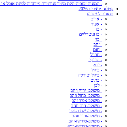
- תמונות זכוכית תלת מימד פנורמיות מיוחדות לפינת אוכל או ל
קטלוג מעצבים 2026
תמונות לפי צבע
- אדום
- אפור
- בז
- בז וניטרליים
- בז׳
- זהב
- חום
- חרדל
- טורקיז
- ירוק
- כחול
- כחול וטורקיז
- כתום
- לבן
- משולב -ירוק וזהב
- משולב -כחול וזהב
- משולב אפור זהב
- משולב- חום וזהב
- משולב- שחור-זהב
- משולב-ורוד וזהב
- משולב-טורקיז-זהב
- משולב-טורקיז-כסף