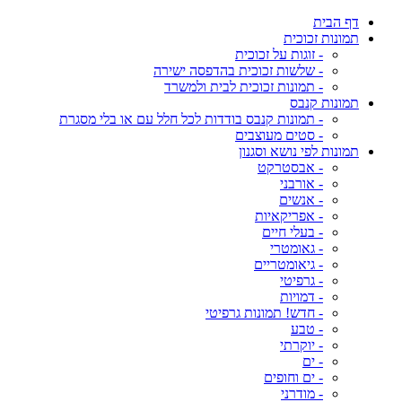
דף הבית
תמונות זכוכית
- זוגות על זכוכית
- שלשות זכוכית בהדפסה ישירה
- תמונות זכוכית לבית ולמשרד
תמונות קנבס
- תמונות קנבס בודדות לכל חלל עם או בלי מסגרת
- סטים מעוצבים
תמונות לפי נושא וסגנון
- אבסטרקט
- אורבני
- אנשים
- אפריקאיות
- בעלי חיים
- גאומטרי
- גיאומטריים
- גרפיטי
- דמויות
- חדש! תמונות גרפיטי
- טבע
- יוקרתי
- ים
- ים וחופים
- מודרני