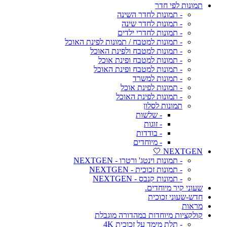
תמונות לפי חדר
- תמונות לחדר השינה
- תמונות לחדר שינה
- תמונות לחדרי ילדים
- תמונות למטבח / תמונות לפינת האוכל
- תמונות למטבח ולפינת האוכל
- תמונות למטבח ופינת אוכל
- תמונות למטבח ופינת האוכל
- תמונות למשרד
- תמונות לפינת אוכל
- תמונות לפינת האוכל
תמונות לסלון
- שלשות
- זוגות
- בודדות
- מיוחדים
NEXTGEN 🤍
- תמונות וינטג' ורטרו - NEXTGEN
- תמונות זכוכית - NEXTGEN
- תמונות קנבס - NEXTGEN
שעוני קיר מיוחדים.
חדש-שעוני זכוכית
מראות
קולקציות מיוחדות במהדורה מוגבלת
- תלת מימד על זכוכית 4K