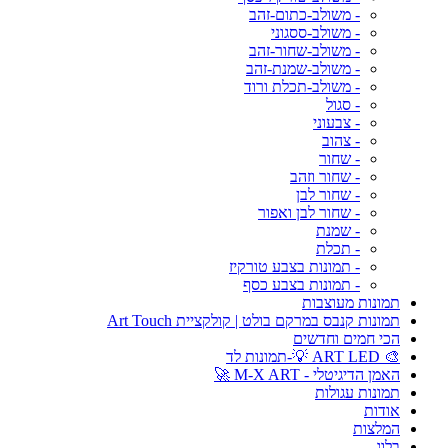
- משולב-כתום-זהב
- משולב-ססגוני
- משולב-שחור-זהב
- משולב-שמנת-זהב
- משולב-תכלת ורוד
- סגול
- צבעוני
- צהוב
- שחור
- שחור וזהב
- שחור לבן
- שחור לבן ואפור
- שמנת
- תכלת
- תמונות בצבע טורקיז
- תמונות בצבע כסף
תמונות מעוצבות
תמונות קנבס במרקם בולט | קולקציית Art Touch
הכי חמים וחדשים
🎨 ART LED 💡-תמונות לד
האמן הדיגיטלי - M-X ART 🚀
תמונות עגולות
אודות
המלצות
בלוג