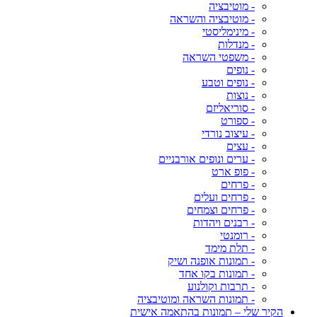
- מוטיבציה
- מוטיבציה והשראה
- מינימליסטי
- מנדלות
- משפטי השראה
- נופים
- נופים וטבע
- נוצות
- סוריאליזם
- ספורט
- עיצוב נורדי
- עצים
- ערים ונופים אורבניים
- פופ ארט
- פרחים
- פרחים ועלים
- פרחים וצמחים
- רבנים ויהדות
- רומנטי
- תלת מימד
- תמונות אופנה ושיק
- תמונות בקו אחד
- תרבות וקולנוע
- תמונות השראה ומוטיבציה
הקיר שלי – תמונות בהתאמה אישית