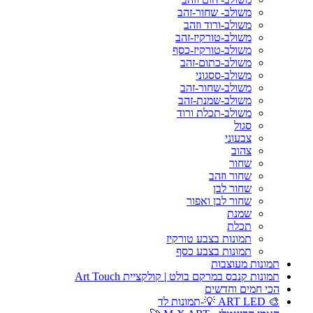
משולב- שחור-זהב
משולב-ורוד וזהב
משולב-טורקיז-זהב
משולב-טורקיז-כסף
משולב-כתום-זהב
משולב-ססגוני
משולב-שחור-זהב
משולב-שמנת-זהב
משולב-תכלת ורוד
סגול
צבעוני
צהוב
שחור
שחור וזהב
שחור לבן
שחור לבן ואפור
שמנת
תכלת
תמונות בצבע טורקיז
תמונות בצבע כסף
תמונות מעוצבות
תמונות קנבס במרקם בולט | קולקציית Art Touch
הכי חמים וחדשים
🎨 ART LED 💡-תמונות לד