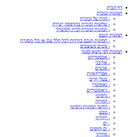
דף הבית
תמונות זכוכית
- זוגות על זכוכית
- שלשות זכוכית בהדפסה ישירה
- תמונות זכוכית לבית ולמשרד
תמונות קנבס
- תמונות קנבס בודדות לכל חלל עם או בלי מסגרת
- סטים מעוצבים
תמונות לפי נושא וסגנון
- אבסטרקט
- אורבני
- אנשים
- אפריקאיות
- בעלי חיים
- גאומטרי
- גיאומטריים
- גרפיטי
- דמויות
- חדש! תמונות גרפיטי
- טבע
- יוקרתי
- ים
- ים וחופים
- מודרני