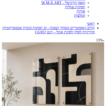
האמן הדיגיטלי - M-X ART 🚀
תמונות עגולות
אודות
המלצות
ראשי
קווים גיאומטריים בשחור ושמנת - זוג תמונות זכוכית אבסטרקטיות
מודרניות לסלון ולפינת אוכל – דגם CG957
-15%