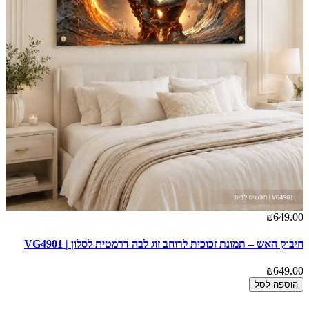
00
₪649.00
חיבוק האש – תמונת זכוכית לרוחב זוג לבה דרמטית לסלון | VG4901
פס
1
₪649.00
00
הוספה לסל