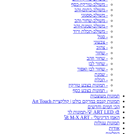
- משולב-טורקיז-כסף
- משולב-כתום-זהב
- משולב-ססגוני
- משולב-שחור-זהב
- משולב-שמנת-זהב
- משולב-תכלת ורוד
- סגול
- צבעוני
- צהוב
- שחור
- שחור וזהב
- שחור לבן
- שחור לבן ואפור
- שמנת
- תכלת
- תמונות בצבע טורקיז
- תמונות בצבע כסף
תמונות מעוצבות
תמונות קנבס במרקם בולט | קולקציית Art Touch
הכי חמים וחדשים
🎨 ART LED 💡-תמונות לד
האמן הדיגיטלי - M-X ART 🚀
תמונות עגולות
אודות
המלצות