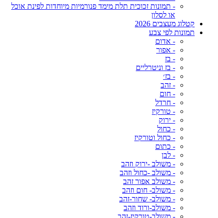
- תמונות זכוכית תלת מימד פנורמיות מיוחדות לפינת אוכל
או לסלון
קטלוג מעצבים 2026
תמונות לפי צבע
- אדום
- אפור
- בז
- בז וניטרליים
- בז׳
- זהב
- חום
- חרדל
- טורקיז
- ירוק
- כחול
- כחול וטורקיז
- כתום
- לבן
- משולב -ירוק וזהב
- משולב -כחול וזהב
- משולב אפור זהב
- משולב- חום וזהב
- משולב- שחור-זהב
- משולב-ורוד וזהב
- משולב-טורקיז-זהב