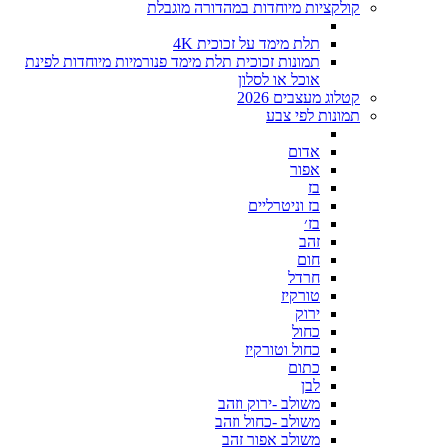
קולקציות מיוחדות במהדורה מוגבלת
תלת מימד על זכוכית 4K
תמונות זכוכית תלת מימד פנורמיות מיוחדות לפינת
אוכל או לסלון
קטלוג מעצבים 2026
תמונות לפי צבע
אדום
אפור
בז
בז וניטרליים
בז׳
זהב
חום
חרדל
טורקיז
ירוק
כחול
כחול וטורקיז
כתום
לבן
משולב -ירוק וזהב
משולב -כחול וזהב
משולב אפור זהב