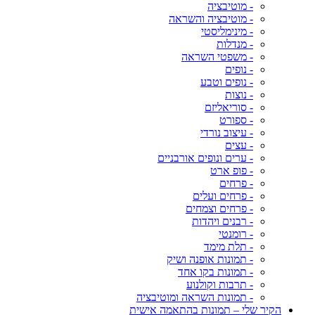
- מוטיבציה
- מוטיבציה והשראה
- מינימליסטי
- מנדלות
- משפטי השראה
- נופים
- נופים וטבע
- נוצות
- סוריאליזם
- ספורט
- עיצוב נורדי
- עצים
- ערים ונופים אורבניים
- פופ ארט
- פרחים
- פרחים ועלים
- פרחים וצמחים
- רבנים ויהדות
- רומנטי
- תלת מימד
- תמונות אופנה ושיק
- תמונות בקו אחד
- תרבות וקולנוע
- תמונות השראה ומוטיבציה
הקיר שלי – תמונות בהתאמה אישית