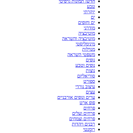
חדש! תמונות גרפיטי
טבע
יוקרתי
ים
ים וחופים
מודרני
מוטיבציה
מוטיבציה והשראה
מינימליסטי
מנדלות
משפטי השראה
נופים
נופים וטבע
נוצות
סוריאליזם
ספורט
עיצוב נורדי
עצים
ערים ונופים אורבניים
פופ ארט
פרחים
פרחים ועלים
פרחים וצמחים
רבנים ויהדות
רומנטי