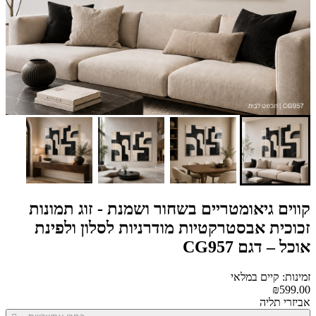
קווים גיאומטריים בשחור ושמנת - זוג תמונות
זכוכית אבסטרקטיות מודרניות לסלון ולפינת
אוכל – דגם CG957
זמינות: קיים במלאי
₪599.00
אביזרי תליה