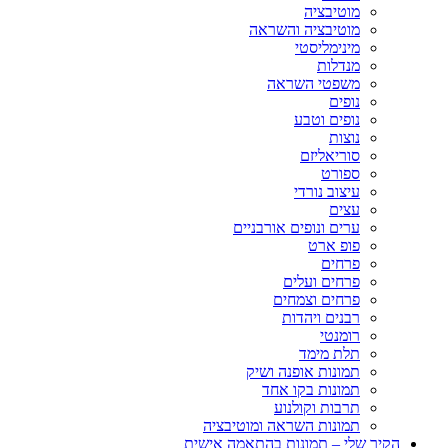
מוטיבציה
מוטיבציה והשראה
מינימליסטי
מנדלות
משפטי השראה
נופים
נופים וטבע
נוצות
סוריאליזם
ספורט
עיצוב נורדי
עצים
ערים ונופים אורבניים
פופ ארט
פרחים
פרחים ועלים
פרחים וצמחים
רבנים ויהדות
רומנטי
תלת מימד
תמונות אופנה ושיק
תמונות בקו אחד
תרבות וקולנוע
תמונות השראה ומוטיבציה
הקיר שלי – תמונות בהתאמה אישית