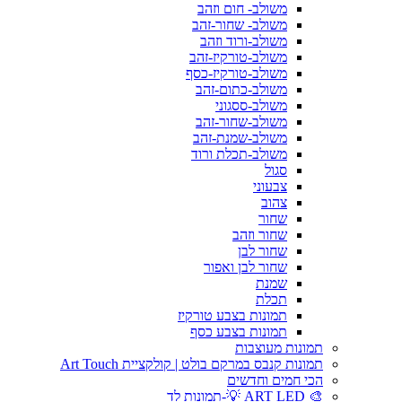
משולב- חום וזהב
משולב- שחור-זהב
משולב-ורוד וזהב
משולב-טורקיז-זהב
משולב-טורקיז-כסף
משולב-כתום-זהב
משולב-ססגוני
משולב-שחור-זהב
משולב-שמנת-זהב
משולב-תכלת ורוד
סגול
צבעוני
צהוב
שחור
שחור וזהב
שחור לבן
שחור לבן ואפור
שמנת
תכלת
תמונות בצבע טורקיז
תמונות בצבע כסף
תמונות מעוצבות
תמונות קנבס במרקם בולט | קולקציית Art Touch
הכי חמים וחדשים
🎨 ART LED 💡-תמונות לד