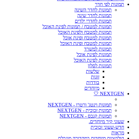
תמונות לפי חדר
תמונות לחדר השינה
תמונות לחדר שינה
תמונות לחדרי ילדים
תמונות למטבח / תמונות לפינת האוכל
תמונות למטבח ולפינת האוכל
תמונות למטבח ופינת אוכל
תמונות למטבח ופינת האוכל
תמונות למשרד
תמונות לפינת אוכל
תמונות לפינת האוכל
תמונות לסלון
שלשות
זוגות
בודדות
מיוחדים
NEXTGEN 🤍
תמונות וינטג' ורטרו - NEXTGEN
תמונות זכוכית - NEXTGEN
תמונות קנבס - NEXTGEN
שעוני קיר מיוחדים.
חדש-שעוני זכוכית
מראות
קולקציות מיוחדות במהדורה מוגבלת