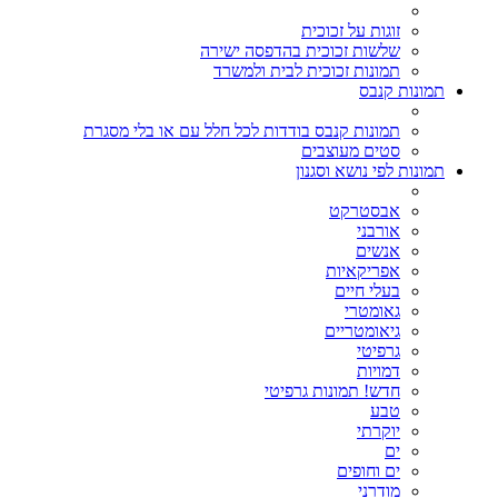
זוגות על זכוכית
שלשות זכוכית בהדפסה ישירה
תמונות זכוכית לבית ולמשרד
תמונות קנבס
תמונות קנבס בודדות לכל חלל עם או בלי מסגרת
סטים מעוצבים
תמונות לפי נושא וסגנון
אבסטרקט
אורבני
אנשים
אפריקאיות
בעלי חיים
גאומטרי
גיאומטריים
גרפיטי
דמויות
חדש! תמונות גרפיטי
טבע
יוקרתי
ים
ים וחופים
מודרני