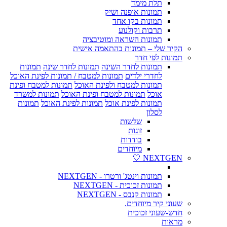
תלת מימד
תמונות אופנה ושיק
תמונות בקו אחד
תרבות וקולנוע
תמונות השראה ומוטיבציה
הקיר שלי – תמונות בהתאמה אישית
תמונות לפי חדר
תמונות לחדר השינה
תמונות לחדר שינה
תמונות
לחדרי ילדים
תמונות למטבח / תמונות לפינת האוכל
תמונות למטבח ולפינת האוכל
תמונות למטבח ופינת
אוכל
תמונות למטבח ופינת האוכל
תמונות למשרד
תמונות לפינת אוכל
תמונות לפינת האוכל
תמונות
לסלון
שלשות
זוגות
בודדות
מיוחדים
NEXTGEN 🤍
תמונות וינטג' ורטרו - NEXTGEN
תמונות זכוכית - NEXTGEN
תמונות קנבס - NEXTGEN
שעוני קיר מיוחדים.
חדש-שעוני זכוכית
מראות