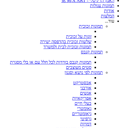
האמן הדיגיטלי - M-X ART 🚀
תמונות עגולות
אודות
המלצות
עוד...
תמונות זכוכית
זוגות על זכוכית
שלשות זכוכית בהדפסה ישירה
תמונות זכוכית לבית ולמשרד
תמונות קנבס
תמונות קנבס בודדות לכל חלל עם או בלי מסגרת
סטים מעוצבים
תמונות לפי נושא וסגנון
אבסטרקט
אורבני
אנשים
אפריקאיות
בעלי חיים
גאומטרי
גיאומטריים
גרפיטי
דמויות