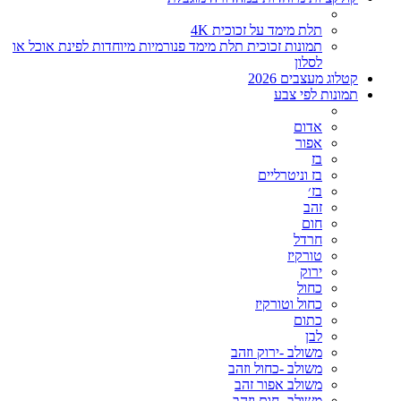
תלת מימד על זכוכית 4K
תמונות זכוכית תלת מימד פנורמיות מיוחדות לפינת אוכל או
לסלון
קטלוג מעצבים 2026
תמונות לפי צבע
אדום
אפור
בז
בז וניטרליים
בז׳
זהב
חום
חרדל
טורקיז
ירוק
כחול
כחול וטורקיז
כתום
לבן
משולב -ירוק וזהב
משולב -כחול וזהב
משולב אפור זהב
משולב- חום וזהב