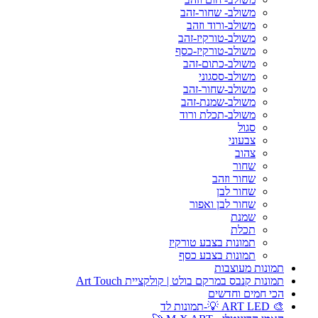
משולב- שחור-זהב
משולב-ורוד וזהב
משולב-טורקיז-זהב
משולב-טורקיז-כסף
משולב-כתום-זהב
משולב-ססגוני
משולב-שחור-זהב
משולב-שמנת-זהב
משולב-תכלת ורוד
סגול
צבעוני
צהוב
שחור
שחור וזהב
שחור לבן
שחור לבן ואפור
שמנת
תכלת
תמונות בצבע טורקיז
תמונות בצבע כסף
תמונות מעוצבות
תמונות קנבס במרקם בולט | קולקציית Art Touch
הכי חמים וחדשים
🎨 ART LED 💡-תמונות לד