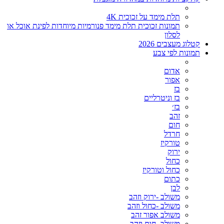
תלת מימד על זכוכית 4K
תמונות זכוכית תלת מימד פנורמיות מיוחדות לפינת אוכל או
לסלון
קטלוג מעצבים 2026
תמונות לפי צבע
אדום
אפור
בז
בז וניטרליים
בז׳
זהב
חום
חרדל
טורקיז
ירוק
כחול
כחול וטורקיז
כתום
לבן
משולב -ירוק וזהב
משולב -כחול וזהב
משולב אפור זהב
משולב- חום וזהב