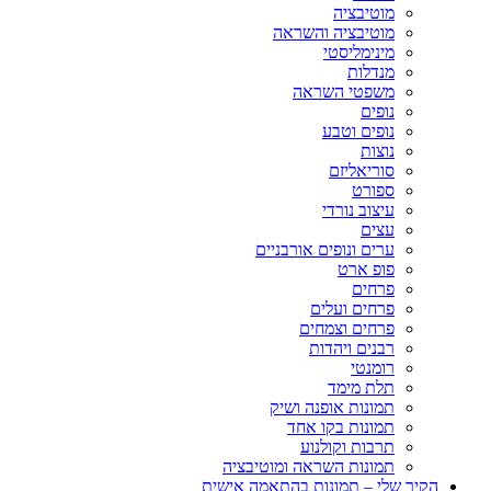
מוטיבציה
מוטיבציה והשראה
מינימליסטי
מנדלות
משפטי השראה
נופים
נופים וטבע
נוצות
סוריאליזם
ספורט
עיצוב נורדי
עצים
ערים ונופים אורבניים
פופ ארט
פרחים
פרחים ועלים
פרחים וצמחים
רבנים ויהדות
רומנטי
תלת מימד
תמונות אופנה ושיק
תמונות בקו אחד
תרבות וקולנוע
תמונות השראה ומוטיבציה
הקיר שלי – תמונות בהתאמה אישית