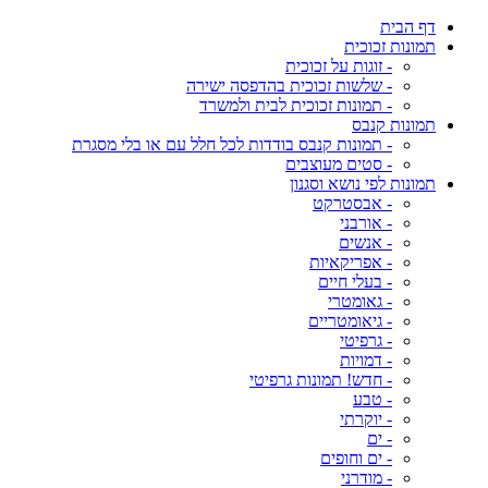
דף הבית
תמונות זכוכית
- זוגות על זכוכית
- שלשות זכוכית בהדפסה ישירה
- תמונות זכוכית לבית ולמשרד
תמונות קנבס
- תמונות קנבס בודדות לכל חלל עם או בלי מסגרת
- סטים מעוצבים
תמונות לפי נושא וסגנון
- אבסטרקט
- אורבני
- אנשים
- אפריקאיות
- בעלי חיים
- גאומטרי
- גיאומטריים
- גרפיטי
- דמויות
- חדש! תמונות גרפיטי
- טבע
- יוקרתי
- ים
- ים וחופים
- מודרני