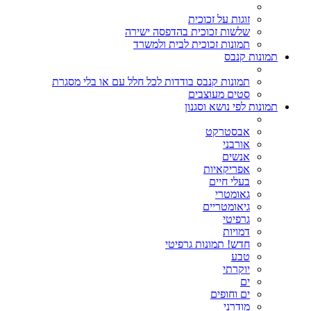
זוגות על זכוכית
שלשות זכוכית בהדפסה ישירה
תמונות זכוכית לבית ולמשרד
תמונות קנבס
תמונות קנבס בודדות לכל חלל עם או בלי מסגרת
סטים מעוצבים
תמונות לפי נושא וסגנון
אבסטרקט
אורבני
אנשים
אפריקאיות
בעלי חיים
גאומטרי
גיאומטריים
גרפיטי
דמויות
חדש! תמונות גרפיטי
טבע
יוקרתי
ים
ים וחופים
מודרני