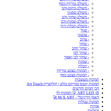
- משולב-טורקיז-כסף
- משולב-כתום-זהב
- משולב-ססגוני
- משולב-שחור-זהב
- משולב-שמנת-זהב
- משולב-תכלת ורוד
- סגול
- צבעוני
- צהוב
- שחור
- שחור וזהב
- שחור לבן
- שחור לבן ואפור
- שמנת
- תכלת
- תמונות בצבע טורקיז
- תמונות בצבע כסף
תמונות מעוצבות
תמונות קנבס במרקם בולט | קולקציית Art Touch
הכי חמים וחדשים
🎨 ART LED 💡-תמונות לד
האמן הדיגיטלי - M-X ART 🚀
תמונות עגולות
אודות
המלצות