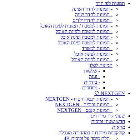
תמונות לפי חדר
- תמונות לחדר השינה
- תמונות לחדר שינה
- תמונות לחדרי ילדים
- תמונות למטבח / תמונות לפינת האוכל
- תמונות למטבח ולפינת האוכל
- תמונות למטבח ופינת אוכל
- תמונות למטבח ופינת האוכל
- תמונות למשרד
- תמונות לפינת אוכל
- תמונות לפינת האוכל
תמונות לסלון
- שלשות
- זוגות
- בודדות
- מיוחדים
NEXTGEN 🤍
- תמונות וינטג' ורטרו - NEXTGEN
- תמונות זכוכית - NEXTGEN
- תמונות קנבס - NEXTGEN
שעוני קיר מיוחדים.
חדש-שעוני זכוכית
מראות
קולקציות מיוחדות במהדורה מוגבלת
- תלת מימד על זכוכית 4K