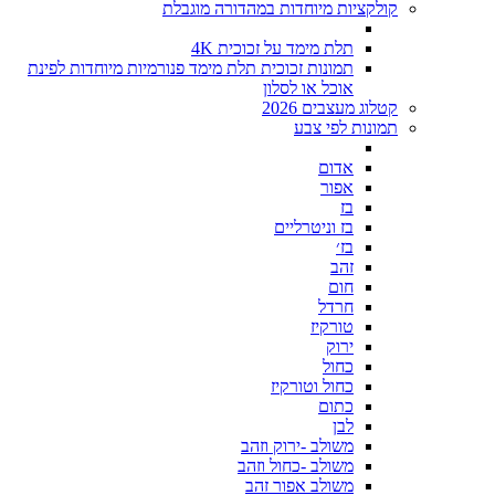
קולקציות מיוחדות במהדורה מוגבלת
תלת מימד על זכוכית 4K
תמונות זכוכית תלת מימד פנורמיות מיוחדות לפינת
אוכל או לסלון
קטלוג מעצבים 2026
תמונות לפי צבע
אדום
אפור
בז
בז וניטרליים
בז׳
זהב
חום
חרדל
טורקיז
ירוק
כחול
כחול וטורקיז
כתום
לבן
משולב -ירוק וזהב
משולב -כחול וזהב
משולב אפור זהב