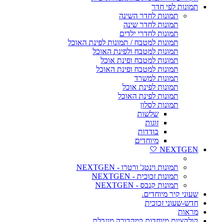
תמונות לפי חדר
תמונות לחדר השינה
תמונות לחדר שינה
תמונות לחדרי ילדים
תמונות למטבח / תמונות לפינת האוכל
תמונות למטבח ולפינת האוכל
תמונות למטבח ופינת אוכל
תמונות למטבח ופינת האוכל
תמונות למשרד
תמונות לפינת אוכל
תמונות לפינת האוכל
תמונות לסלון
שלשות
זוגות
בודדות
מיוחדים
NEXTGEN 🤍
תמונות וינטג' ורטרו - NEXTGEN
תמונות זכוכית - NEXTGEN
תמונות קנבס - NEXTGEN
שעוני קיר מיוחדים.
חדש-שעוני זכוכית
מראות
קולקציות מיוחדות במהדורה מוגבלת