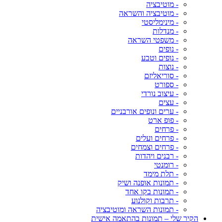
- מוטיבציה
- מוטיבציה והשראה
- מינימליסטי
- מנדלות
- משפטי השראה
- נופים
- נופים וטבע
- נוצות
- סוריאליזם
- ספורט
- עיצוב נורדי
- עצים
- ערים ונופים אורבניים
- פופ ארט
- פרחים
- פרחים ועלים
- פרחים וצמחים
- רבנים ויהדות
- רומנטי
- תלת מימד
- תמונות אופנה ושיק
- תמונות בקו אחד
- תרבות וקולנוע
- תמונות השראה ומוטיבציה
הקיר שלי – תמונות בהתאמה אישית