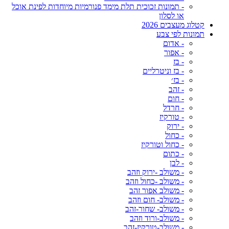
- תמונות זכוכית תלת מימד פנורמיות מיוחדות לפינת אוכל
או לסלון
קטלוג מעצבים 2026
תמונות לפי צבע
- אדום
- אפור
- בז
- בז וניטרליים
- בז׳
- זהב
- חום
- חרדל
- טורקיז
- ירוק
- כחול
- כחול וטורקיז
- כתום
- לבן
- משולב -ירוק וזהב
- משולב -כחול וזהב
- משולב אפור זהב
- משולב- חום וזהב
- משולב- שחור-זהב
- משולב-ורוד וזהב
- משולב-טורקיז-זהב