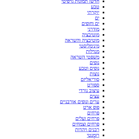
חדש! תמונות גרפיטי
טבע
יוקרתי
ים
ים וחופים
מודרני
מוטיבציה
מוטיבציה והשראה
מינימליסטי
מנדלות
משפטי השראה
נופים
נופים וטבע
נוצות
סוריאליזם
ספורט
עיצוב נורדי
עצים
ערים ונופים אורבניים
פופ ארט
פרחים
פרחים ועלים
פרחים וצמחים
רבנים ויהדות
רומנטי