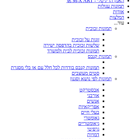
האמן הדיגיטלי - M-X ART 🚀
תמונות עגולות
אודות
המלצות
עוד...
תמונות זכוכית
זוגות על זכוכית
שלשות זכוכית בהדפסה ישירה
תמונות זכוכית לבית ולמשרד
תמונות קנבס
תמונות קנבס בודדות לכל חלל עם או בלי מסגרת
סטים מעוצבים
תמונות לפי נושא וסגנון
אבסטרקט
אורבני
אנשים
אפריקאיות
בעלי חיים
גאומטרי
גיאומטריים
גרפיטי
דמויות