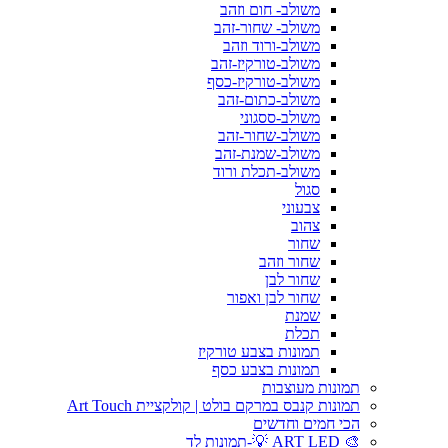
משולב- חום וזהב
משולב- שחור-זהב
משולב-ורוד וזהב
משולב-טורקיז-זהב
משולב-טורקיז-כסף
משולב-כתום-זהב
משולב-ססגוני
משולב-שחור-זהב
משולב-שמנת-זהב
משולב-תכלת ורוד
סגול
צבעוני
צהוב
שחור
שחור וזהב
שחור לבן
שחור לבן ואפור
שמנת
תכלת
תמונות בצבע טורקיז
תמונות בצבע כסף
תמונות מעוצבות
תמונות קנבס במרקם בולט | קולקציית Art Touch
הכי חמים וחדשים
🎨 ART LED 💡-תמונות לד