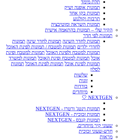
תלת מימד
תמונות אופנה ושיק
תמונות בקו אחד
תרבות וקולנוע
תמונות השראה ומוטיבציה
הקיר שלי – תמונות בהתאמה אישית
תמונות לפי חדר
תמונות לחדר השינה
תמונות לחדר שינה
תמונות
לחדרי ילדים
תמונות למטבח / תמונות לפינת האוכל
תמונות למטבח ולפינת האוכל
תמונות למטבח ופינת
אוכל
תמונות למטבח ופינת האוכל
תמונות למשרד
תמונות לפינת אוכל
תמונות לפינת האוכל
תמונות
לסלון
שלשות
זוגות
בודדות
מיוחדים
NEXTGEN 🤍
תמונות וינטג' ורטרו - NEXTGEN
תמונות זכוכית - NEXTGEN
תמונות קנבס - NEXTGEN
שעוני קיר מיוחדים.
חדש-שעוני זכוכית
מראות