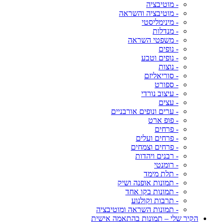
- מוטיבציה
- מוטיבציה והשראה
- מינימליסטי
- מנדלות
- משפטי השראה
- נופים
- נופים וטבע
- נוצות
- סוריאליזם
- ספורט
- עיצוב נורדי
- עצים
- ערים ונופים אורבניים
- פופ ארט
- פרחים
- פרחים ועלים
- פרחים וצמחים
- רבנים ויהדות
- רומנטי
- תלת מימד
- תמונות אופנה ושיק
- תמונות בקו אחד
- תרבות וקולנוע
- תמונות השראה ומוטיבציה
הקיר שלי – תמונות בהתאמה אישית