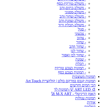
- משולב-טורקיז-כסף
- משולב-כתום-זהב
- משולב-ססגוני
- משולב-שחור-זהב
- משולב-שמנת-זהב
- משולב-תכלת ורוד
- סגול
- צבעוני
- צהוב
- שחור
- שחור וזהב
- שחור לבן
- שחור לבן ואפור
- שמנת
- תכלת
- תמונות בצבע טורקיז
- תמונות בצבע כסף
תמונות מעוצבות
תמונות קנבס במרקם בולט | קולקציית Art Touch
הכי חמים וחדשים
🎨 ART LED 💡-תמונות לד
האמן הדיגיטלי - M-X ART 🚀
תמונות עגולות
אודות
המלצות