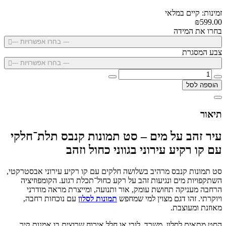
זמינות: קיים במלאי
₪599.00
בחרו את המידה
--- בחרו אפשרויות ---
צבע המסגרת
--- בחרו אפשרויות ---
הוספה לסל
תיאור
עיר זהב על מים – סט תמונות קנבס תלת־חלקי
עם קו רקיע עירוני בגווני כחול וזהב
סט תמונות קנבס מרהיב בשלושה חלקים עם קו רקיע עירוני אבסטרקטי,
השתקפויות מים ונגיעות זהב על רקע כחול־תכלת רגוע. הקומפוזיציה
הרחבה מעניקה תחושת עומק, אור ותנועה, ומייצרת מראה מודרני
ויוקרתי. זהו דגם מצוין למי שמחפש
תמונות לסלון
עם נוכחות רחבה,
מאוזנת ומעוצבת.
הסט מתאים לסלון, משרד, לובי או חלל אירוח שרוצים בו אמנות קיר