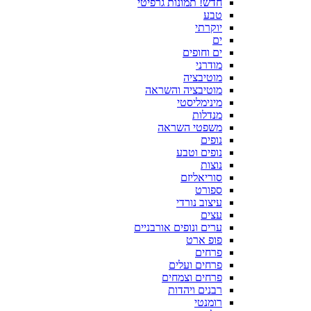
חדש! תמונות גרפיטי
טבע
יוקרתי
ים
ים וחופים
מודרני
מוטיבציה
מוטיבציה והשראה
מינימליסטי
מנדלות
משפטי השראה
נופים
נופים וטבע
נוצות
סוריאליזם
ספורט
עיצוב נורדי
עצים
ערים ונופים אורבניים
פופ ארט
פרחים
פרחים ועלים
פרחים וצמחים
רבנים ויהדות
רומנטי