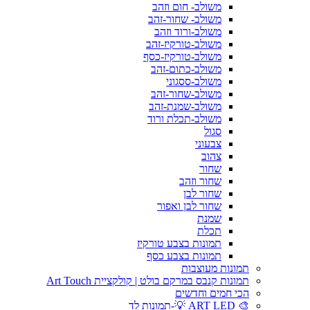
משולב- חום וזהב
משולב- שחור-זהב
משולב-ורוד וזהב
משולב-טורקיז-זהב
משולב-טורקיז-כסף
משולב-כתום-זהב
משולב-ססגוני
משולב-שחור-זהב
משולב-שמנת-זהב
משולב-תכלת ורוד
סגול
צבעוני
צהוב
שחור
שחור וזהב
שחור לבן
שחור לבן ואפור
שמנת
תכלת
תמונות בצבע טורקיז
תמונות בצבע כסף
תמונות מעוצבות
תמונות קנבס במרקם בולט | קולקציית Art Touch
הכי חמים וחדשים
🎨 ART LED 💡-תמונות לד