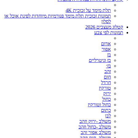
תלת מימד על זכוכית 4K
תמונות זכוכית תלת מימד פנורמיות מיוחדות לפינת אוכל או
לסלון
קטלוג מעצבים 2026
תמונות לפי צבע
אדום
אפור
בז
בז וניטרליים
בז׳
זהב
חום
חרדל
טורקיז
ירוק
כחול
כחול וטורקיז
כתום
לבן
משולב -ירוק וזהב
משולב -כחול וזהב
משולב אפור זהב
משולב- חום וזהב