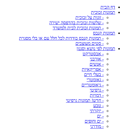
דף הבית
תמונות זכוכית
- זוגות על זכוכית
- שלשות זכוכית בהדפסה ישירה
- תמונות זכוכית לבית ולמשרד
תמונות קנבס
- תמונות קנבס בודדות לכל חלל עם או בלי מסגרת
- סטים מעוצבים
תמונות לפי נושא וסגנון
- אבסטרקט
- אורבני
- אנשים
- אפריקאיות
- בעלי חיים
- גאומטרי
- גיאומטריים
- גרפיטי
- דמויות
- חדש! תמונות גרפיטי
- טבע
- יוקרתי
- ים
- ים וחופים
- מודרני