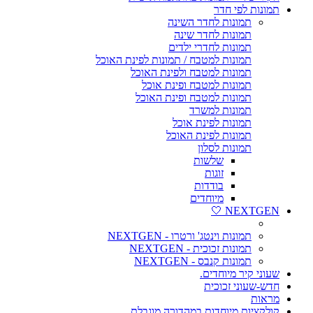
תמונות לפי חדר
תמונות לחדר השינה
תמונות לחדר שינה
תמונות לחדרי ילדים
תמונות למטבח / תמונות לפינת האוכל
תמונות למטבח ולפינת האוכל
תמונות למטבח ופינת אוכל
תמונות למטבח ופינת האוכל
תמונות למשרד
תמונות לפינת אוכל
תמונות לפינת האוכל
תמונות לסלון
שלשות
זוגות
בודדות
מיוחדים
NEXTGEN 🤍
תמונות וינטג' ורטרו - NEXTGEN
תמונות זכוכית - NEXTGEN
תמונות קנבס - NEXTGEN
שעוני קיר מיוחדים.
חדש-שעוני זכוכית
מראות
קולקציות מיוחדות במהדורה מוגבלת