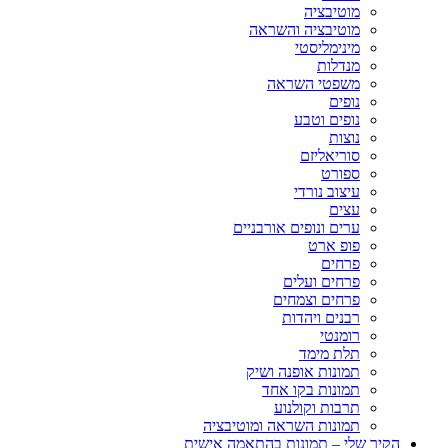
מוטיבציה
מוטיבציה והשראה
מינימליסטי
מנדלות
משפטי השראה
נופים
נופים וטבע
נוצות
סוריאליזם
ספורט
עיצוב נורדי
עצים
ערים ונופים אורבניים
פופ ארט
פרחים
פרחים ועלים
פרחים וצמחים
רבנים ויהדות
רומנטי
תלת מימד
תמונות אופנה ושיק
תמונות בקו אחד
תרבות וקולנוע
תמונות השראה ומוטיבציה
הקיר שלי – תמונות בהתאמה אישית