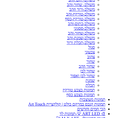
משולב- שחור-זהב
משולב-ורוד וזהב
משולב-טורקיז-זהב
משולב-טורקיז-כסף
משולב-כתום-זהב
משולב-ססגוני
משולב-שחור-זהב
משולב-שמנת-זהב
משולב-תכלת ורוד
סגול
צבעוני
צהוב
שחור
שחור וזהב
שחור לבן
שחור לבן ואפור
שמנת
תכלת
תמונות בצבע טורקיז
תמונות בצבע כסף
תמונות מעוצבות
תמונות קנבס במרקם בולט | קולקציית Art Touch
הכי חמים וחדשים
🎨 ART LED 💡-תמונות לד