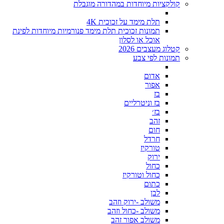
קולקציות מיוחדות במהדורה מוגבלת
תלת מימד על זכוכית 4K
תמונות זכוכית תלת מימד פנורמיות מיוחדות לפינת
אוכל או לסלון
קטלוג מעצבים 2026
תמונות לפי צבע
אדום
אפור
בז
בז וניטרליים
בז׳
זהב
חום
חרדל
טורקיז
ירוק
כחול
כחול וטורקיז
כתום
לבן
משולב -ירוק וזהב
משולב -כחול וזהב
משולב אפור זהב