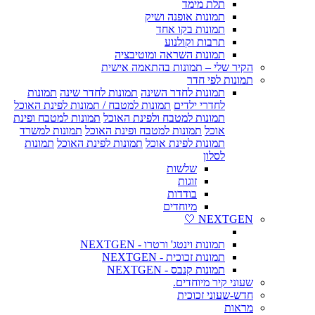
תלת מימד
תמונות אופנה ושיק
תמונות בקו אחד
תרבות וקולנוע
תמונות השראה ומוטיבציה
הקיר שלי – תמונות בהתאמה אישית
תמונות לפי חדר
תמונות לחדר השינה
תמונות לחדר שינה
תמונות
לחדרי ילדים
תמונות למטבח / תמונות לפינת האוכל
תמונות למטבח ולפינת האוכל
תמונות למטבח ופינת
אוכל
תמונות למטבח ופינת האוכל
תמונות למשרד
תמונות לפינת אוכל
תמונות לפינת האוכל
תמונות
לסלון
שלשות
זוגות
בודדות
מיוחדים
NEXTGEN 🤍
תמונות וינטג' ורטרו - NEXTGEN
תמונות זכוכית - NEXTGEN
תמונות קנבס - NEXTGEN
שעוני קיר מיוחדים.
חדש-שעוני זכוכית
מראות