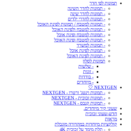
תמונות לפי חדר
- תמונות לחדר השינה
- תמונות לחדר שינה
- תמונות לחדרי ילדים
- תמונות למטבח / תמונות לפינת האוכל
- תמונות למטבח ולפינת האוכל
- תמונות למטבח ופינת אוכל
- תמונות למטבח ופינת האוכל
- תמונות למשרד
- תמונות לפינת אוכל
- תמונות לפינת האוכל
תמונות לסלון
- שלשות
- זוגות
- בודדות
- מיוחדים
NEXTGEN 🤍
- תמונות וינטג' ורטרו - NEXTGEN
- תמונות זכוכית - NEXTGEN
- תמונות קנבס - NEXTGEN
שעוני קיר מיוחדים.
חדש-שעוני זכוכית
מראות
קולקציות מיוחדות במהדורה מוגבלת
- תלת מימד על זכוכית 4K