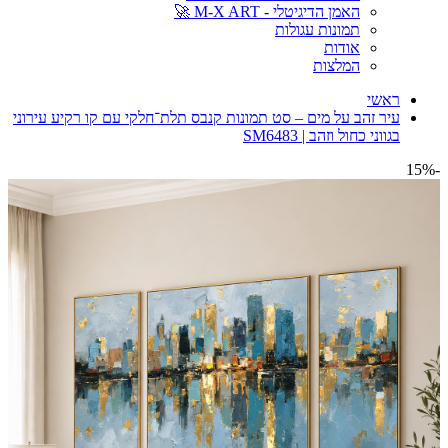
האמן הדיגיטלי - M-X ART 🚀
תמונות עגולות
אודות
המלצות
ראשי
עיר זהב על מים – סט תמונות קנבס תלת־חלקי עם קו רקיע עירוני
בגווני כחול וזהב | SM6483
-15%