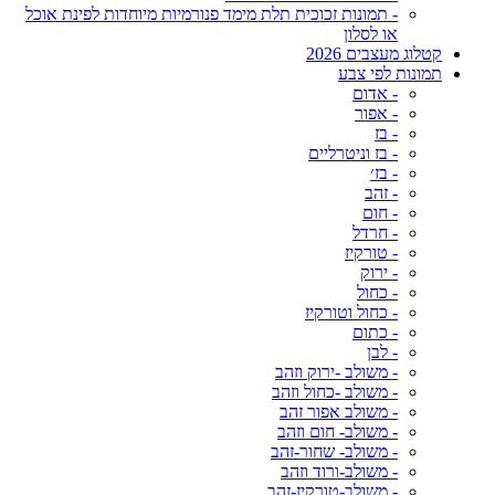
- תמונות זכוכית תלת מימד פנורמיות מיוחדות לפינת אוכל
או לסלון
קטלוג מעצבים 2026
תמונות לפי צבע
- אדום
- אפור
- בז
- בז וניטרליים
- בז׳
- זהב
- חום
- חרדל
- טורקיז
- ירוק
- כחול
- כחול וטורקיז
- כתום
- לבן
- משולב -ירוק וזהב
- משולב -כחול וזהב
- משולב אפור זהב
- משולב- חום וזהב
- משולב- שחור-זהב
- משולב-ורוד וזהב
- משולב-טורקיז-זהב