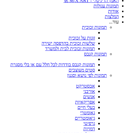
האמן הדיגיטלי - M-X ART 🚀
תמונות עגולות
אודות
המלצות
עוד...
תמונות זכוכית
זוגות על זכוכית
שלשות זכוכית בהדפסה ישירה
תמונות זכוכית לבית ולמשרד
תמונות קנבס
תמונות קנבס בודדות לכל חלל עם או בלי מסגרת
סטים מעוצבים
תמונות לפי נושא וסגנון
אבסטרקט
אורבני
אנשים
אפריקאיות
בעלי חיים
גאומטרי
גיאומטריים
גרפיטי
דמויות