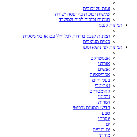
זוגות על זכוכית
שלשות זכוכית בהדפסה ישירה
תמונות זכוכית לבית ולמשרד
תמונות קנבס
תמונות קנבס בודדות לכל חלל עם או בלי מסגרת
סטים מעוצבים
תמונות לפי נושא וסגנון
אבסטרקט
אורבני
אנשים
אפריקאיות
בעלי חיים
גאומטרי
גיאומטריים
גרפיטי
דמויות
חדש! תמונות גרפיטי
טבע
יוקרתי
ים
ים וחופים
מודרני