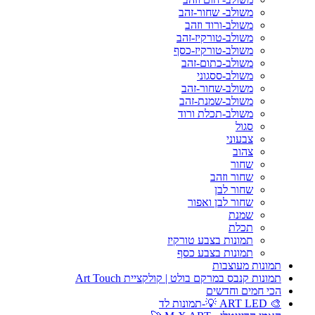
משולב- שחור-זהב
משולב-ורוד וזהב
משולב-טורקיז-זהב
משולב-טורקיז-כסף
משולב-כתום-זהב
משולב-ססגוני
משולב-שחור-זהב
משולב-שמנת-זהב
משולב-תכלת ורוד
סגול
צבעוני
צהוב
שחור
שחור וזהב
שחור לבן
שחור לבן ואפור
שמנת
תכלת
תמונות בצבע טורקיז
תמונות בצבע כסף
תמונות מעוצבות
תמונות קנבס במרקם בולט | קולקציית Art Touch
הכי חמים וחדשים
🎨 ART LED 💡-תמונות לד