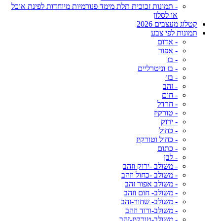
- תמונות זכוכית תלת מימד פנורמיות מיוחדות לפינת אוכל
או לסלון
קטלוג מעצבים 2026
תמונות לפי צבע
- אדום
- אפור
- בז
- בז וניטרליים
- בז׳
- זהב
- חום
- חרדל
- טורקיז
- ירוק
- כחול
- כחול וטורקיז
- כתום
- לבן
- משולב -ירוק וזהב
- משולב -כחול וזהב
- משולב אפור זהב
- משולב- חום וזהב
- משולב- שחור-זהב
- משולב-ורוד וזהב
- משולב-טורקיז-זהב