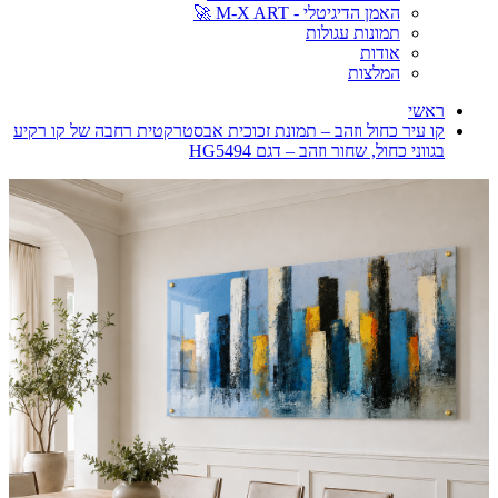
האמן הדיגיטלי - M-X ART 🚀
תמונות עגולות
אודות
המלצות
ראשי
קו עיר כחול וזהב – תמונת זכוכית אבסטרקטית רחבה של קו רקיע
בגווני כחול, שחור וזהב – דגם HG5494