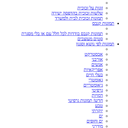
זוגות על זכוכית
שלשות זכוכית בהדפסה ישירה
תמונות זכוכית לבית ולמשרד
תמונות קנבס
תמונות קנבס בודדות לכל חלל עם או בלי מסגרת
סטים מעוצבים
תמונות לפי נושא וסגנון
אבסטרקט
אורבני
אנשים
אפריקאיות
בעלי חיים
גאומטרי
גיאומטריים
גרפיטי
דמויות
חדש! תמונות גרפיטי
טבע
יוקרתי
ים
ים וחופים
מודרני