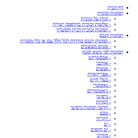
דף הבית
תמונות זכוכית
- זוגות על זכוכית
- שלשות זכוכית בהדפסה ישירה
- תמונות זכוכית לבית ולמשרד
תמונות קנבס
- תמונות קנבס בודדות לכל חלל עם או בלי מסגרת
- סטים מעוצבים
תמונות לפי נושא וסגנון
- אבסטרקט
- אורבני
- אנשים
- אפריקאיות
- בעלי חיים
- גאומטרי
- גיאומטריים
- גרפיטי
- דמויות
- חדש! תמונות גרפיטי
- טבע
- יוקרתי
- ים
- ים וחופים
- מודרני