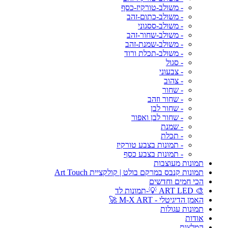
- משולב-טורקיז-כסף
- משולב-כתום-זהב
- משולב-ססגוני
- משולב-שחור-זהב
- משולב-שמנת-זהב
- משולב-תכלת ורוד
- סגול
- צבעוני
- צהוב
- שחור
- שחור וזהב
- שחור לבן
- שחור לבן ואפור
- שמנת
- תכלת
- תמונות בצבע טורקיז
- תמונות בצבע כסף
תמונות מעוצבות
תמונות קנבס במרקם בולט | קולקציית Art Touch
הכי חמים וחדשים
🎨 ART LED 💡-תמונות לד
האמן הדיגיטלי - M-X ART 🚀
תמונות עגולות
אודות
המלצות