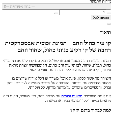
מידות התמונה
--- בחרו אפשרויות ---
הוספה לסל
תיאור
קו עיר כחול וזהב – תמונת זכוכית אבסטרקטית
רחבה של קו רקיע בגווני כחול, שחור וזהב
תמונת זכוכית רחבה בסגנון אבסטרקטי־אורבני, עם קו רקיע מודרני בגווני
כחול, תכלת, שחור, לבן ונגיעות זהב־כתום. הקומפוזיציה יוצרת מראה
עירוני, נקי ודינמי שמתאים לקיר מרכזי עם אופי עכשווי.
היצירה מתאימה לסלון, פינת אוכל, משרד או חלל אירוח שרוצים בו
אמנות מודרנית עם נוכחות. ההדפסה על זכוכית מעניקה לצבעים עומק
וברק, והספייסרים שומרים על מראה מרחף, קל ויוקרתי.
אם אתם מחפשים
תמונות זכוכית
עם מראה רחב, נקי ומעוצב, הדגם הזה
מתאים במיוחד לקיר מרכזי בבית או במשרד.
למה לבחור בדגם הזה?