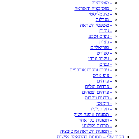
- מוטיבציה
- מוטיבציה והשראה
- מינימליסטי
- מנדלות
- משפטי השראה
- נופים
- נופים וטבע
- נוצות
- סוריאליזם
- ספורט
- עיצוב נורדי
- עצים
- ערים ונופים אורבניים
- פופ ארט
- פרחים
- פרחים ועלים
- פרחים וצמחים
- רבנים ויהדות
- רומנטי
- תלת מימד
- תמונות אופנה ושיק
- תמונות בקו אחד
- תרבות וקולנוע
- תמונות השראה ומוטיבציה
הקיר שלי – תמונות בהתאמה אישית