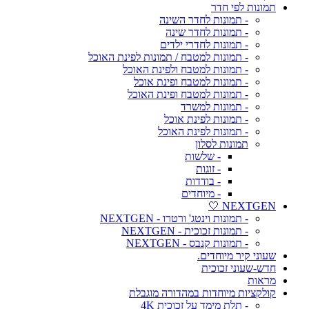
תמונות לפי חדר
- תמונות לחדר השינה
- תמונות לחדר שינה
- תמונות לחדרי ילדים
- תמונות למטבח / תמונות לפינת האוכל
- תמונות למטבח ולפינת האוכל
- תמונות למטבח ופינת אוכל
- תמונות למטבח ופינת האוכל
- תמונות למשרד
- תמונות לפינת אוכל
- תמונות לפינת האוכל
תמונות לסלון
- שלשות
- זוגות
- בודדות
- מיוחדים
NEXTGEN 🤍
- תמונות וינטג' ורטרו - NEXTGEN
- תמונות זכוכית - NEXTGEN
- תמונות קנבס - NEXTGEN
שעוני קיר מיוחדים.
חדש-שעוני זכוכית
מראות
קולקציות מיוחדות במהדורה מוגבלת
- תלת מימד על זכוכית 4K