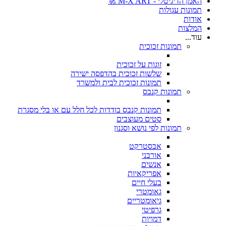
האמן הדיגיטלי - M-X ART 🚀
תמונות עגולות
אודות
המלצות
עוד...
תמונות זכוכית
זוגות על זכוכית
שלשות זכוכית בהדפסה ישירה
תמונות זכוכית לבית ולמשרד
תמונות קנבס
תמונות קנבס בודדות לכל חלל עם או בלי מסגרת
סטים מעוצבים
תמונות לפי נושא וסגנון
אבסטרקט
אורבני
אנשים
אפריקאיות
בעלי חיים
גאומטרי
גיאומטריים
גרפיטי
דמויות