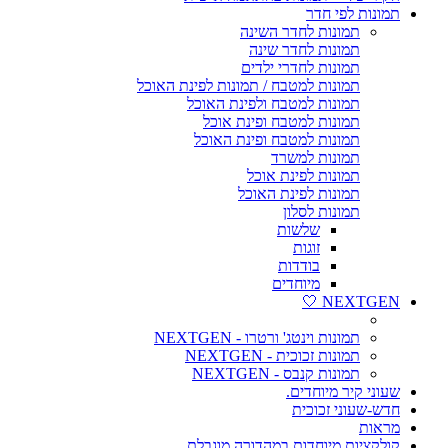
תמונות לפי חדר
תמונות לחדר השינה
תמונות לחדר שינה
תמונות לחדרי ילדים
תמונות למטבח / תמונות לפינת האוכל
תמונות למטבח ולפינת האוכל
תמונות למטבח ופינת אוכל
תמונות למטבח ופינת האוכל
תמונות למשרד
תמונות לפינת אוכל
תמונות לפינת האוכל
תמונות לסלון
שלשות
זוגות
בודדות
מיוחדים
NEXTGEN 🤍
תמונות וינטג' ורטרו - NEXTGEN
תמונות זכוכית - NEXTGEN
תמונות קנבס - NEXTGEN
שעוני קיר מיוחדים.
חדש-שעוני זכוכית
מראות
קולקציות מיוחדות במהדורה מוגבלת