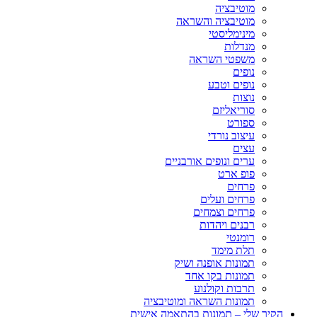
מוטיבציה
מוטיבציה והשראה
מינימליסטי
מנדלות
משפטי השראה
נופים
נופים וטבע
נוצות
סוריאליזם
ספורט
עיצוב נורדי
עצים
ערים ונופים אורבניים
פופ ארט
פרחים
פרחים ועלים
פרחים וצמחים
רבנים ויהדות
רומנטי
תלת מימד
תמונות אופנה ושיק
תמונות בקו אחד
תרבות וקולנוע
תמונות השראה ומוטיבציה
הקיר שלי – תמונות בהתאמה אישית