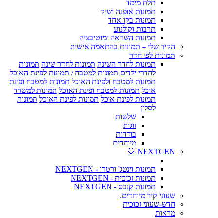
תלת מימד
תמונות אופנה ושיק
תמונות בקו אחד
תרבות וקולנוע
תמונות השראה ומוטיבציה
הקיר שלי – תמונות בהתאמה אישית
תמונות לפי חדר
תמונות לחדר השינה
תמונות לחדר שינה
תמונות
לחדרי ילדים
תמונות למטבח / תמונות לפינת האוכל
תמונות למטבח ולפינת האוכל
תמונות למטבח ופינת
אוכל
תמונות למטבח ופינת האוכל
תמונות למשרד
תמונות לפינת אוכל
תמונות לפינת האוכל
תמונות
לסלון
שלשות
זוגות
בודדות
מיוחדים
NEXTGEN 🤍
תמונות וינטג' ורטרו - NEXTGEN
תמונות זכוכית - NEXTGEN
תמונות קנבס - NEXTGEN
שעוני קיר מיוחדים.
חדש-שעוני זכוכית
מראות