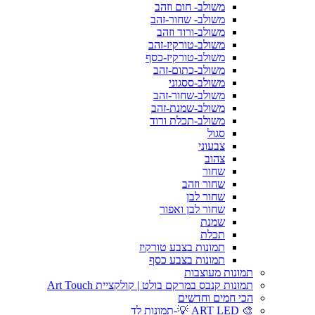
משולב- חום וזהב
משולב- שחור-זהב
משולב-ורוד וזהב
משולב-טורקיז-זהב
משולב-טורקיז-כסף
משולב-כתום-זהב
משולב-ססגוני
משולב-שחור-זהב
משולב-שמנת-זהב
משולב-תכלת ורוד
סגול
צבעוני
צהוב
שחור
שחור וזהב
שחור לבן
שחור לבן ואפור
שמנת
תכלת
תמונות בצבע טורקיז
תמונות בצבע כסף
תמונות מעוצבות
תמונות קנבס במרקם בולט | קולקציית Art Touch
הכי חמים וחדשים
🎨 ART LED 💡-תמונות לד