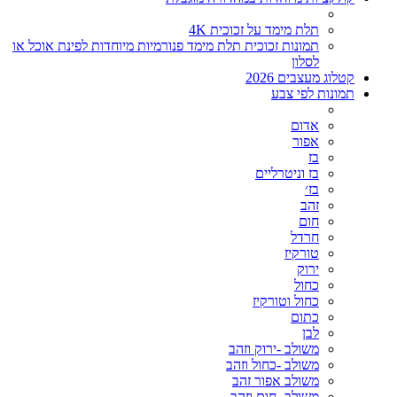
תלת מימד על זכוכית 4K
תמונות זכוכית תלת מימד פנורמיות מיוחדות לפינת אוכל או
לסלון
קטלוג מעצבים 2026
תמונות לפי צבע
אדום
אפור
בז
בז וניטרליים
בז׳
זהב
חום
חרדל
טורקיז
ירוק
כחול
כחול וטורקיז
כתום
לבן
משולב -ירוק וזהב
משולב -כחול וזהב
משולב אפור זהב
משולב- חום וזהב