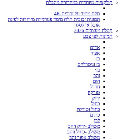
קולקציות מיוחדות במהדורה מוגבלת
תלת מימד על זכוכית 4K
תמונות זכוכית תלת מימד פנורמיות מיוחדות לפינת
אוכל או לסלון
קטלוג מעצבים 2026
תמונות לפי צבע
אדום
אפור
בז
בז וניטרליים
בז׳
זהב
חום
חרדל
טורקיז
ירוק
כחול
כחול וטורקיז
כתום
לבן
משולב -ירוק וזהב
משולב -כחול וזהב
משולב אפור זהב