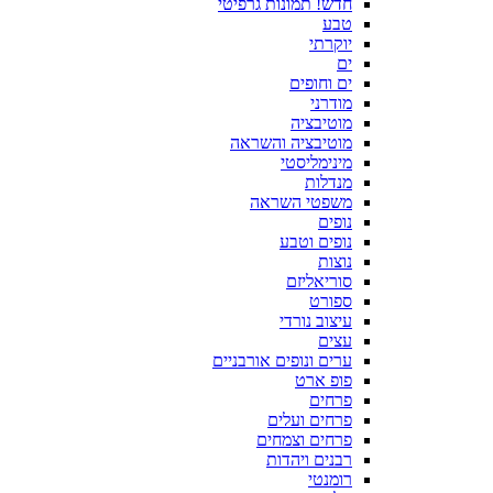
חדש! תמונות גרפיטי
טבע
יוקרתי
ים
ים וחופים
מודרני
מוטיבציה
מוטיבציה והשראה
מינימליסטי
מנדלות
משפטי השראה
נופים
נופים וטבע
נוצות
סוריאליזם
ספורט
עיצוב נורדי
עצים
ערים ונופים אורבניים
פופ ארט
פרחים
פרחים ועלים
פרחים וצמחים
רבנים ויהדות
רומנטי