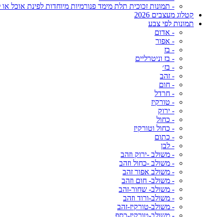
- תמונות זכוכית תלת מימד פנורמיות מיוחדות לפינת אוכל או ל
קטלוג מעצבים 2026
תמונות לפי צבע
- אדום
- אפור
- בז
- בז וניטרליים
- בז׳
- זהב
- חום
- חרדל
- טורקיז
- ירוק
- כחול
- כחול וטורקיז
- כתום
- לבן
- משולב -ירוק וזהב
- משולב -כחול וזהב
- משולב אפור זהב
- משולב- חום וזהב
- משולב- שחור-זהב
- משולב-ורוד וזהב
- משולב-טורקיז-זהב
- משולב-טורקיז-כסף