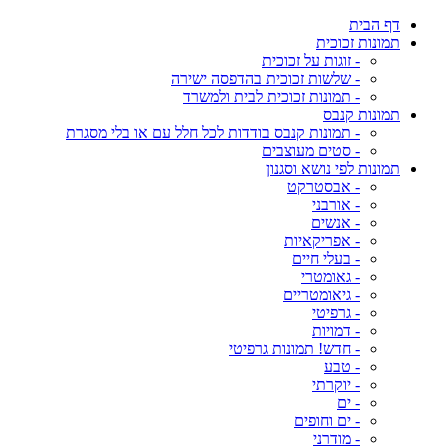
דף הבית
תמונות זכוכית
- זוגות על זכוכית
- שלשות זכוכית בהדפסה ישירה
- תמונות זכוכית לבית ולמשרד
תמונות קנבס
- תמונות קנבס בודדות לכל חלל עם או בלי מסגרת
- סטים מעוצבים
תמונות לפי נושא וסגנון
- אבסטרקט
- אורבני
- אנשים
- אפריקאיות
- בעלי חיים
- גאומטרי
- גיאומטריים
- גרפיטי
- דמויות
- חדש! תמונות גרפיטי
- טבע
- יוקרתי
- ים
- ים וחופים
- מודרני