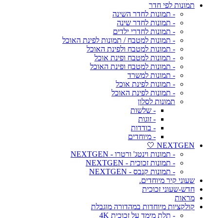
תמונות לפי חדר
- תמונות לחדר השינה
- תמונות לחדר שינה
- תמונות לחדרי ילדים
- תמונות למטבח / תמונות לפינת האוכל
- תמונות למטבח ולפינת האוכל
- תמונות למטבח ופינת אוכל
- תמונות למטבח ופינת האוכל
- תמונות למשרד
- תמונות לפינת אוכל
- תמונות לפינת האוכל
תמונות לסלון
- שלשות
- זוגות
- בודדות
- מיוחדים
NEXTGEN 🤍
- תמונות וינטג' ורטרו - NEXTGEN
- תמונות זכוכית - NEXTGEN
- תמונות קנבס - NEXTGEN
שעוני קיר מיוחדים.
חדש-שעוני זכוכית
מראות
קולקציות מיוחדות במהדורה מוגבלת
- תלת מימד על זכוכית 4K