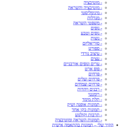
- מוטיבציה
- מוטיבציה והשראה
- מינימליסטי
- מנדלות
- משפטי השראה
- נופים
- נופים וטבע
- נוצות
- סוריאליזם
- ספורט
- עיצוב נורדי
- עצים
- ערים ונופים אורבניים
- פופ ארט
- פרחים
- פרחים ועלים
- פרחים וצמחים
- רבנים ויהדות
- רומנטי
- תלת מימד
- תמונות אופנה ושיק
- תמונות בקו אחד
- תרבות וקולנוע
- תמונות השראה ומוטיבציה
הקיר שלי – תמונות בהתאמה אישית