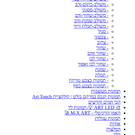
- משולב-כתום-זהב
- משולב-ססגוני
- משולב-שחור-זהב
- משולב-שמנת-זהב
- משולב-תכלת ורוד
- סגול
- צבעוני
- צהוב
- שחור
- שחור וזהב
- שחור לבן
- שחור לבן ואפור
- שמנת
- תכלת
- תמונות בצבע טורקיז
- תמונות בצבע כסף
תמונות מעוצבות
תמונות קנבס במרקם בולט | קולקציית Art Touch
הכי חמים וחדשים
🎨 ART LED 💡-תמונות לד
האמן הדיגיטלי - M-X ART 🚀
תמונות עגולות
אודות
המלצות
בלוג