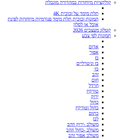
קולקציות מיוחדות במהדורה מוגבלת
תלת מימד על זכוכית 4K
תמונות זכוכית תלת מימד פנורמיות מיוחדות לפינת
אוכל או לסלון
קטלוג מעצבים 2026
תמונות לפי צבע
אדום
אפור
בז
בז וניטרליים
בז׳
זהב
חום
חרדל
טורקיז
ירוק
כחול
כחול וטורקיז
כתום
לבן
משולב -ירוק וזהב
משולב -כחול וזהב
משולב אפור זהב