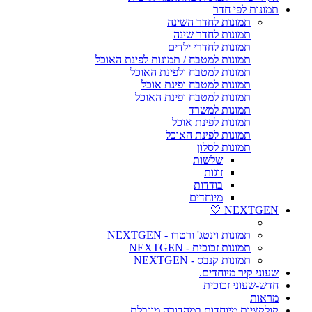
תמונות לפי חדר
תמונות לחדר השינה
תמונות לחדר שינה
תמונות לחדרי ילדים
תמונות למטבח / תמונות לפינת האוכל
תמונות למטבח ולפינת האוכל
תמונות למטבח ופינת אוכל
תמונות למטבח ופינת האוכל
תמונות למשרד
תמונות לפינת אוכל
תמונות לפינת האוכל
תמונות לסלון
שלשות
זוגות
בודדות
מיוחדים
NEXTGEN 🤍
תמונות וינטג' ורטרו - NEXTGEN
תמונות זכוכית - NEXTGEN
תמונות קנבס - NEXTGEN
שעוני קיר מיוחדים.
חדש-שעוני זכוכית
מראות
קולקציות מיוחדות במהדורה מוגבלת