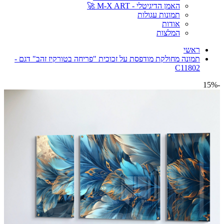
האמן הדיגיטלי - M-X ART 🚀
תמונות עגולות
אודות
המלצות
ראשי
תמונה מחולקת מודפסת על זכוכית "פריחה בטורקיז זהב" דגם -
C11802
-15%