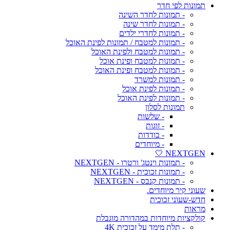
תמונות לפי חדר
- תמונות לחדר השינה
- תמונות לחדר שינה
- תמונות לחדרי ילדים
- תמונות למטבח / תמונות לפינת האוכל
- תמונות למטבח ולפינת האוכל
- תמונות למטבח ופינת אוכל
- תמונות למטבח ופינת האוכל
- תמונות למשרד
- תמונות לפינת אוכל
- תמונות לפינת האוכל
תמונות לסלון
- שלשות
- זוגות
- בודדות
- מיוחדים
NEXTGEN 🤍
- תמונות וינטג' ורטרו - NEXTGEN
- תמונות זכוכית - NEXTGEN
- תמונות קנבס - NEXTGEN
שעוני קיר מיוחדים.
חדש-שעוני זכוכית
מראות
קולקציות מיוחדות במהדורה מוגבלת
- תלת מימד על זכוכית 4K