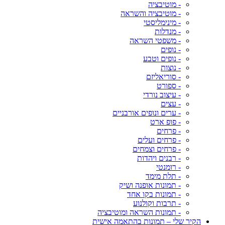
- מוטיבציה
- מוטיבציה והשראה
- מינימליסטי
- מנדלות
- משפטי השראה
- נופים
- נופים וטבע
- נוצות
- סוריאליזם
- ספורט
- עיצוב נורדי
- עצים
- ערים ונופים אורבניים
- פופ ארט
- פרחים
- פרחים ועלים
- פרחים וצמחים
- רבנים ויהדות
- רומנטי
- תלת מימד
- תמונות אופנה ושיק
- תמונות בקו אחד
- תרבות וקולנוע
- תמונות השראה ומוטיבציה
הקיר שלי – תמונות בהתאמה אישית