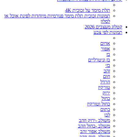
תלת מימד על זכוכית 4K
תמונות זכוכית תלת מימד פנורמיות מיוחדות לפינת אוכל או
לסלון
קטלוג מעצבים 2026
תמונות לפי צבע
אדום
אפור
בז
בז וניטרליים
בז׳
זהב
חום
חרדל
טורקיז
ירוק
כחול
כחול וטורקיז
כתום
לבן
משולב -ירוק וזהב
משולב -כחול וזהב
משולב אפור זהב
משולב- חום וזהב