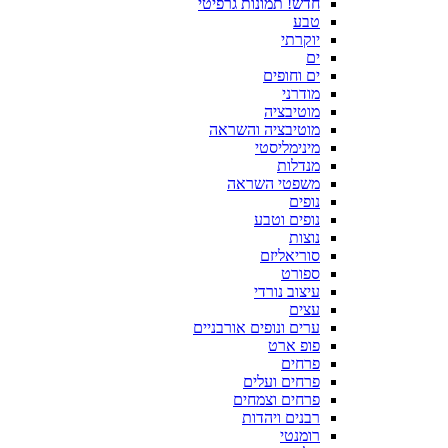
חדש! תמונות גרפיטי
טבע
יוקרתי
ים
ים וחופים
מודרני
מוטיבציה
מוטיבציה והשראה
מינימליסטי
מנדלות
משפטי השראה
נופים
נופים וטבע
נוצות
סוריאליזם
ספורט
עיצוב נורדי
עצים
ערים ונופים אורבניים
פופ ארט
פרחים
פרחים ועלים
פרחים וצמחים
רבנים ויהדות
רומנטי