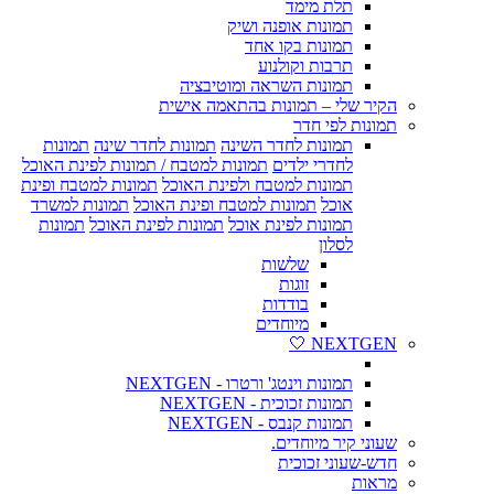
תלת מימד
תמונות אופנה ושיק
תמונות בקו אחד
תרבות וקולנוע
תמונות השראה ומוטיבציה
הקיר שלי – תמונות בהתאמה אישית
תמונות לפי חדר
תמונות לחדר השינה
תמונות לחדר שינה
תמונות
לחדרי ילדים
תמונות למטבח / תמונות לפינת האוכל
תמונות למטבח ולפינת האוכל
תמונות למטבח ופינת
אוכל
תמונות למטבח ופינת האוכל
תמונות למשרד
תמונות לפינת אוכל
תמונות לפינת האוכל
תמונות
לסלון
שלשות
זוגות
בודדות
מיוחדים
NEXTGEN 🤍
תמונות וינטג' ורטרו - NEXTGEN
תמונות זכוכית - NEXTGEN
תמונות קנבס - NEXTGEN
שעוני קיר מיוחדים.
חדש-שעוני זכוכית
מראות