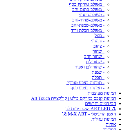
- משולב-טורקיז-כסף
- משולב-כתום-זהב
- משולב-ססגוני
- משולב-שחור-זהב
- משולב-שמנת-זהב
- משולב-תכלת ורוד
- סגול
- צבעוני
- צהוב
- שחור
- שחור וזהב
- שחור לבן
- שחור לבן ואפור
- שמנת
- תכלת
- תמונות בצבע טורקיז
- תמונות בצבע כסף
תמונות מעוצבות
תמונות קנבס במרקם בולט | קולקציית Art Touch
הכי חמים וחדשים
🎨 ART LED 💡-תמונות לד
האמן הדיגיטלי - M-X ART 🚀
תמונות עגולות
אודות
המלצות