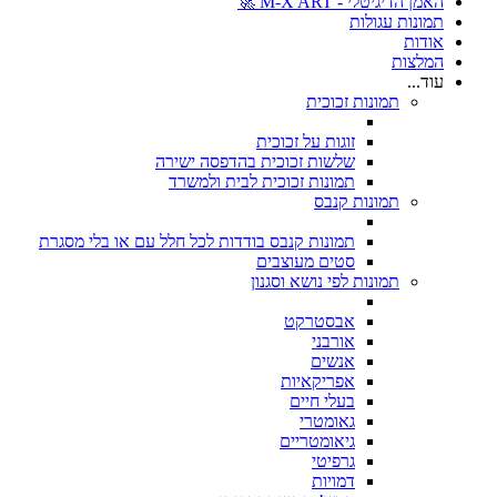
האמן הדיגיטלי - M-X ART 🚀
תמונות עגולות
אודות
המלצות
עוד...
תמונות זכוכית
זוגות על זכוכית
שלשות זכוכית בהדפסה ישירה
תמונות זכוכית לבית ולמשרד
תמונות קנבס
תמונות קנבס בודדות לכל חלל עם או בלי מסגרת
סטים מעוצבים
תמונות לפי נושא וסגנון
אבסטרקט
אורבני
אנשים
אפריקאיות
בעלי חיים
גאומטרי
גיאומטריים
גרפיטי
דמויות