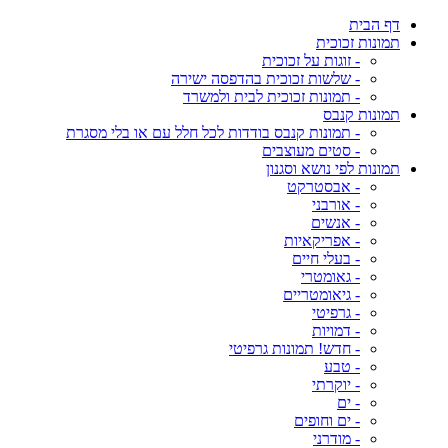
דף הבית
תמונות זכוכית
- זוגות על זכוכית
- שלשות זכוכית בהדפסה ישירה
- תמונות זכוכית לבית ולמשרד
תמונות קנבס
- תמונות קנבס בודדות לכל חלל עם או בלי מסגרת
- סטים מעוצבים
תמונות לפי נושא וסגנון
- אבסטרקט
- אורבני
- אנשים
- אפריקאיות
- בעלי חיים
- גאומטרי
- גיאומטריים
- גרפיטי
- דמויות
- חדש! תמונות גרפיטי
- טבע
- יוקרתי
- ים
- ים וחופים
- מודרני