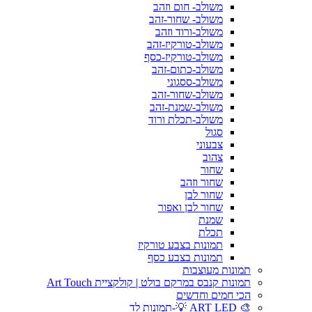
משולב- חום וזהב
משולב- שחור-זהב
משולב-ורוד וזהב
משולב-טורקיז-זהב
משולב-טורקיז-כסף
משולב-כתום-זהב
משולב-ססגוני
משולב-שחור-זהב
משולב-שמנת-זהב
משולב-תכלת ורוד
סגול
צבעוני
צהוב
שחור
שחור וזהב
שחור לבן
שחור לבן ואפור
שמנת
תכלת
תמונות בצבע טורקיז
תמונות בצבע כסף
תמונות מעוצבות
תמונות קנבס במרקם בולט | קולקציית Art Touch
הכי חמים וחדשים
🎨 ART LED 💡-תמונות לד