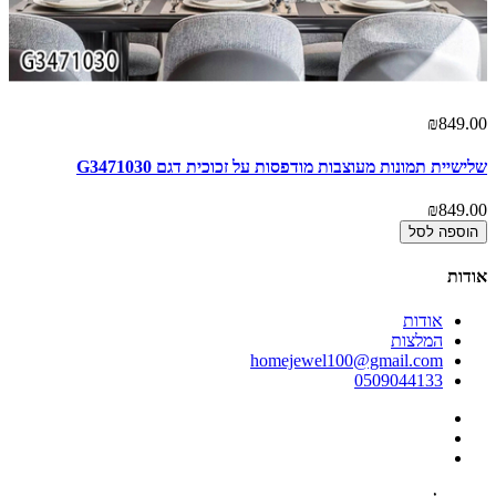
00
₪849.00
שלישיית תמונות מעוצבות מודפסות על זכוכית דגם G3471030
תמ
00
₪849.00
הוספה לסל
אודות
אודות
המלצות
homejewel100@gmail.com
0509044133