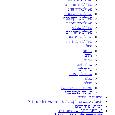
משולב- שחור-זהב
משולב-ורוד וזהב
משולב-טורקיז-זהב
משולב-טורקיז-כסף
משולב-כתום-זהב
משולב-ססגוני
משולב-שחור-זהב
משולב-שמנת-זהב
משולב-תכלת ורוד
סגול
צבעוני
צהוב
שחור
שחור וזהב
שחור לבן
שחור לבן ואפור
שמנת
תכלת
תמונות בצבע טורקיז
תמונות בצבע כסף
תמונות מעוצבות
תמונות קנבס במרקם בולט | קולקציית Art Touch
הכי חמים וחדשים
🎨 ART LED 💡-תמונות לד