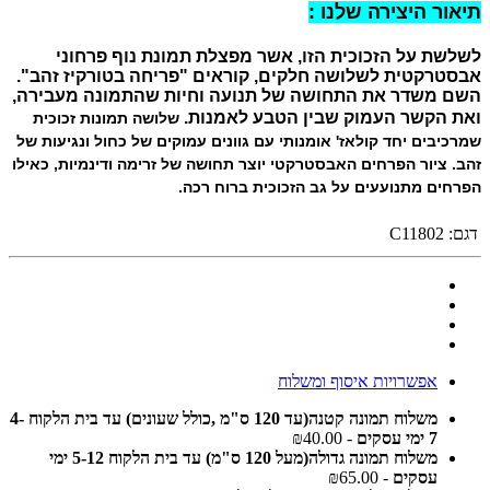
תיאור היצירה שלנו :
לשלשת על הזכוכית הזו, אשר מפצלת תמונת נוף פרחוני
אבסטרקטית לשלושה חלקים, קוראים "פריחה בטורקיז זהב".
השם משדר את התחושה של תנועה וחיות שהתמונה מעבירה,
ואת הקשר העמוק שבין הטבע לאמנות.
שלושה תמונות זכוכית
שמרכיבים יחד קולאז' אומנותי עם גוונים עמוקים של כחול ונגיעות של
זהב. ציור הפרחים האבסטרקטי יוצר תחושה של זרימה ודינמיות, כאילו
הפרחים מתנועעים על גב הזכוכית ברוח רכה.
דגם:
C11802
אפשרויות איסוף ומשלוח
משלוח תמונה קטנה(עד 120 ס"מ ,כולל שעונים) עד בית הלקוח 4-
7 ימי עסקים
- ₪40.00
משלוח תמונה גדולה(מעל 120 ס"מ) עד בית הלקוח 5-12 ימי
עסקים
- ₪65.00