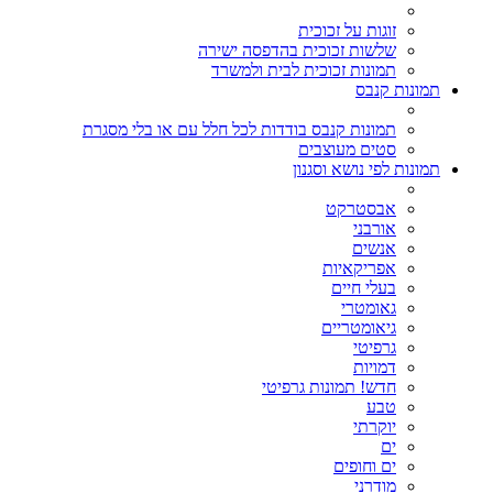
זוגות על זכוכית
שלשות זכוכית בהדפסה ישירה
תמונות זכוכית לבית ולמשרד
תמונות קנבס
תמונות קנבס בודדות לכל חלל עם או בלי מסגרת
סטים מעוצבים
תמונות לפי נושא וסגנון
אבסטרקט
אורבני
אנשים
אפריקאיות
בעלי חיים
גאומטרי
גיאומטריים
גרפיטי
דמויות
חדש! תמונות גרפיטי
טבע
יוקרתי
ים
ים וחופים
מודרני