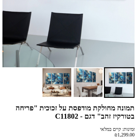
תמונה מחולקת מודפסת על זכוכית "פריחה
בטורקיז זהב" דגם - C11802
זמינות: קיים במלאי
₪1,299.00