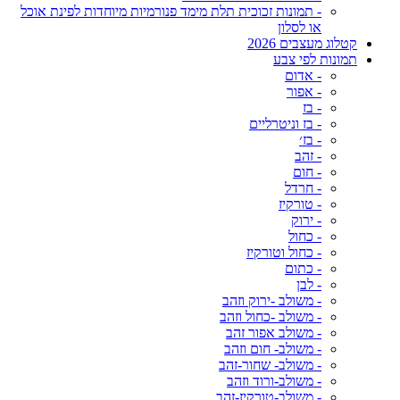
- תמונות זכוכית תלת מימד פנורמיות מיוחדות לפינת אוכל
או לסלון
קטלוג מעצבים 2026
תמונות לפי צבע
- אדום
- אפור
- בז
- בז וניטרליים
- בז׳
- זהב
- חום
- חרדל
- טורקיז
- ירוק
- כחול
- כחול וטורקיז
- כתום
- לבן
- משולב -ירוק וזהב
- משולב -כחול וזהב
- משולב אפור זהב
- משולב- חום וזהב
- משולב- שחור-זהב
- משולב-ורוד וזהב
- משולב-טורקיז-זהב