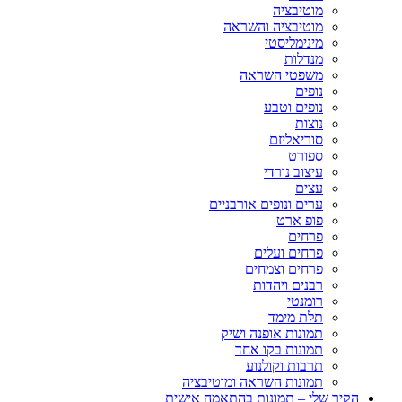
מוטיבציה
מוטיבציה והשראה
מינימליסטי
מנדלות
משפטי השראה
נופים
נופים וטבע
נוצות
סוריאליזם
ספורט
עיצוב נורדי
עצים
ערים ונופים אורבניים
פופ ארט
פרחים
פרחים ועלים
פרחים וצמחים
רבנים ויהדות
רומנטי
תלת מימד
תמונות אופנה ושיק
תמונות בקו אחד
תרבות וקולנוע
תמונות השראה ומוטיבציה
הקיר שלי – תמונות בהתאמה אישית