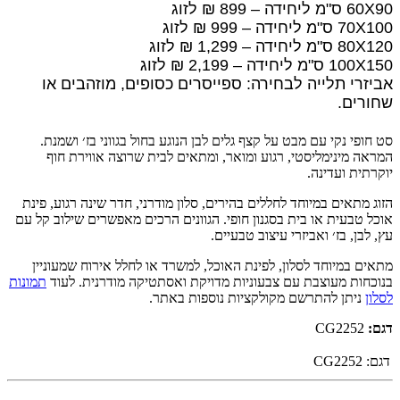
60X90 ס"מ ליחידה – 899 ₪ לזוג
70X100 ס"מ ליחידה – 999 ₪ לזוג
80X120 ס"מ ליחידה – 1,299 ₪ לזוג
100X150 ס"מ ליחידה – 2,199 ₪ לזוג
אביזרי תלייה לבחירה: ספייסרים כסופים, מוזהבים או
שחורים.
סט חופי נקי עם מבט על קצף גלים לבן הנוגע בחול בגווני בז׳ ושמנת.
המראה מינימליסטי, רגוע ומואר, ומתאים לבית שרוצה אווירת חוף
יוקרתית ועדינה.
הזוג מתאים במיוחד לחללים בהירים, סלון מודרני, חדר שינה רגוע, פינת
אוכל טבעית או בית בסגנון חופי. הגוונים הרכים מאפשרים שילוב קל עם
עץ, לבן, בז׳ ואביזרי עיצוב טבעיים.
מתאים במיוחד לסלון, לפינת האוכל, למשרד או לחלל אירוח שמעוניין
בנוכחות מעוצבת עם צבעוניות מדויקת ואסתטיקה מודרנית. לעוד
תמונות
לסלון
ניתן להתרשם מקולקציות נוספות באתר.
דגם:
CG2252
דגם:
CG2252