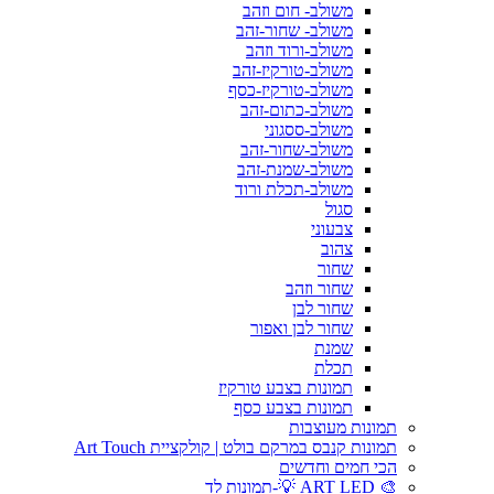
משולב- חום וזהב
משולב- שחור-זהב
משולב-ורוד וזהב
משולב-טורקיז-זהב
משולב-טורקיז-כסף
משולב-כתום-זהב
משולב-ססגוני
משולב-שחור-זהב
משולב-שמנת-זהב
משולב-תכלת ורוד
סגול
צבעוני
צהוב
שחור
שחור וזהב
שחור לבן
שחור לבן ואפור
שמנת
תכלת
תמונות בצבע טורקיז
תמונות בצבע כסף
תמונות מעוצבות
תמונות קנבס במרקם בולט | קולקציית Art Touch
הכי חמים וחדשים
🎨 ART LED 💡-תמונות לד