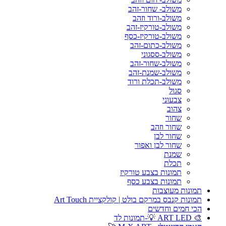
משולב- שחור-זהב
משולב-ורוד וזהב
משולב-טורקיז-זהב
משולב-טורקיז-כסף
משולב-כתום-זהב
משולב-ססגוני
משולב-שחור-זהב
משולב-שמנת-זהב
משולב-תכלת ורוד
סגול
צבעוני
צהוב
שחור
שחור וזהב
שחור לבן
שחור לבן ואפור
שמנת
תכלת
תמונות בצבע טורקיז
תמונות בצבע כסף
תמונות מעוצבות
תמונות קנבס במרקם בולט | קולקציית Art Touch
הכי חמים וחדשים
🎨 ART LED 💡-תמונות לד