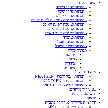
תמונות לפי חדר
- תמונות לחדר השינה
- תמונות לחדר שינה
- תמונות לחדרי ילדים
- תמונות למטבח / תמונות לפינת האוכל
- תמונות למטבח ולפינת האוכל
- תמונות למטבח ופינת אוכל
- תמונות למטבח ופינת האוכל
- תמונות למשרד
- תמונות לפינת אוכל
- תמונות לפינת האוכל
תמונות לסלון
- שלשות
- זוגות
- בודדות
- מיוחדים
NEXTGEN 🤍
- תמונות וינטג' ורטרו - NEXTGEN
- תמונות זכוכית - NEXTGEN
- תמונות קנבס - NEXTGEN
שעוני קיר מיוחדים.
חדש-שעוני זכוכית
מראות
קולקציות מיוחדות במהדורה מוגבלת
- תלת מימד על זכוכית 4K