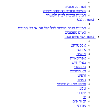
זוגות על זכוכית
שלשות זכוכית בהדפסה ישירה
תמונות זכוכית לבית ולמשרד
תמונות קנבס
תמונות קנבס בודדות לכל חלל עם או בלי מסגרת
סטים מעוצבים
תמונות לפי נושא וסגנון
אבסטרקט
אורבני
אנשים
אפריקאיות
בעלי חיים
גאומטרי
גיאומטריים
גרפיטי
דמויות
חדש! תמונות גרפיטי
טבע
יוקרתי
ים
ים וחופים
מודרני