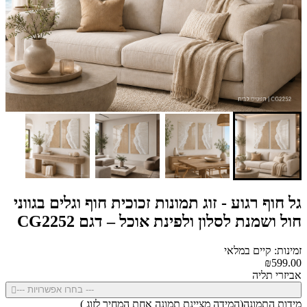
גל חוף רגוע - זוג תמונות זכוכית חוף וגלים בגווני
חול ושמנת לסלון ולפינת אוכל – דגם CG2252
זמינות: קיים במלאי
₪599.00
אביזרי תליה
--- בחרו אפשרויות ---
מידות התמונה(המידה מציינת תמונה אחת המחיר לזוג )