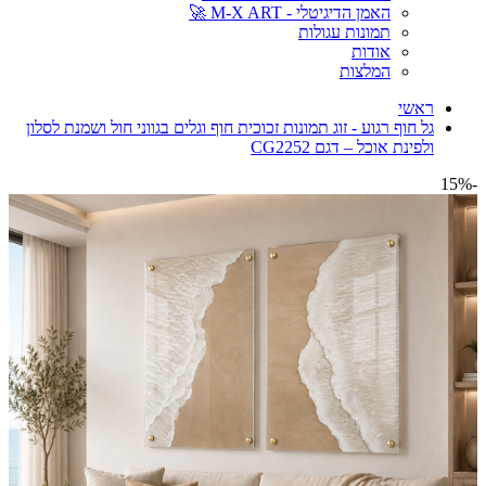
האמן הדיגיטלי - M-X ART 🚀
תמונות עגולות
אודות
המלצות
ראשי
גל חוף רגוע - זוג תמונות זכוכית חוף וגלים בגווני חול ושמנת לסלון
ולפינת אוכל – דגם CG2252
-15%