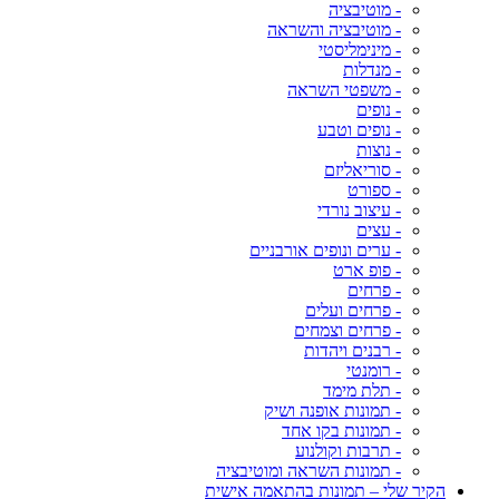
- מוטיבציה
- מוטיבציה והשראה
- מינימליסטי
- מנדלות
- משפטי השראה
- נופים
- נופים וטבע
- נוצות
- סוריאליזם
- ספורט
- עיצוב נורדי
- עצים
- ערים ונופים אורבניים
- פופ ארט
- פרחים
- פרחים ועלים
- פרחים וצמחים
- רבנים ויהדות
- רומנטי
- תלת מימד
- תמונות אופנה ושיק
- תמונות בקו אחד
- תרבות וקולנוע
- תמונות השראה ומוטיבציה
הקיר שלי – תמונות בהתאמה אישית