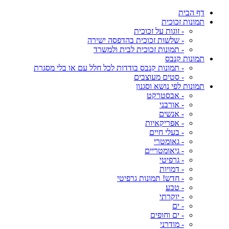
דף הבית
תמונות זכוכית
- זוגות על זכוכית
- שלשות זכוכית בהדפסה ישירה
- תמונות זכוכית לבית ולמשרד
תמונות קנבס
- תמונות קנבס בודדות לכל חלל עם או בלי מסגרת
- סטים מעוצבים
תמונות לפי נושא וסגנון
- אבסטרקט
- אורבני
- אנשים
- אפריקאיות
- בעלי חיים
- גאומטרי
- גיאומטריים
- גרפיטי
- דמויות
- חדש! תמונות גרפיטי
- טבע
- יוקרתי
- ים
- ים וחופים
- מודרני