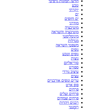
חדש! תמונות גרפיטי
טבע
יוקרתי
ים
ים וחופים
מודרני
מוטיבציה
מוטיבציה והשראה
מינימליסטי
מנדלות
משפטי השראה
נופים
נופים וטבע
נוצות
סוריאליזם
ספורט
עיצוב נורדי
עצים
ערים ונופים אורבניים
פופ ארט
פרחים
פרחים ועלים
פרחים וצמחים
רבנים ויהדות
רומנטי