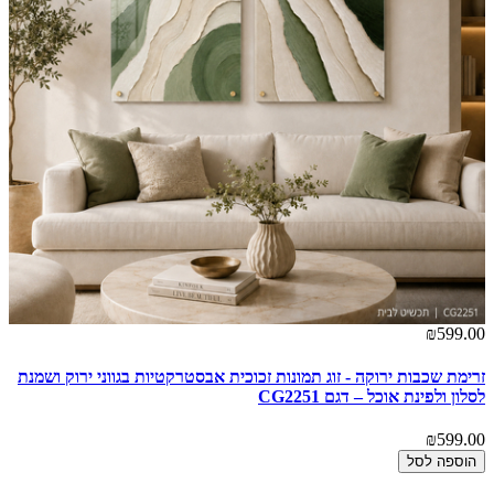
00
₪599.00
זרימת שכבות ירוקה - זוג תמונות זכוכית אבסטרקטיות בגווני ירוק ושמנת
קש
לסלון ולפינת אוכל – דגם CG2251
לס
00
₪599.00
הוספה לסל