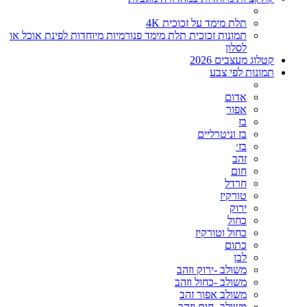
תלת מימד על זכוכית 4K
תמונות זכוכית תלת מימד פנורמיות מיוחדות לפינת אוכל או
לסלון
קטלוג מעצבים 2026
תמונות לפי צבע
אדום
אפור
בז
בז וניטרליים
בז׳
זהב
חום
חרדל
טורקיז
ירוק
כחול
כחול וטורקיז
כתום
לבן
משולב -ירוק וזהב
משולב -כחול וזהב
משולב אפור זהב
משולב- חום וזהב