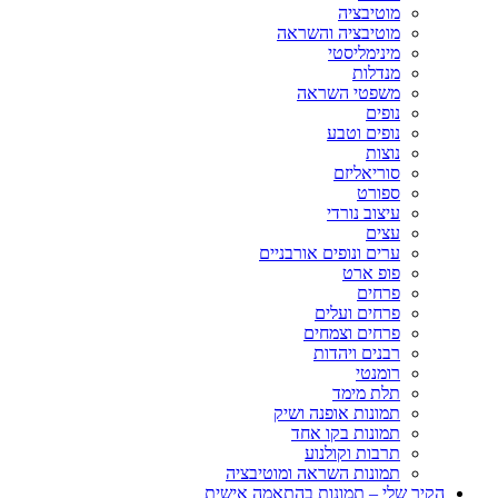
מוטיבציה
מוטיבציה והשראה
מינימליסטי
מנדלות
משפטי השראה
נופים
נופים וטבע
נוצות
סוריאליזם
ספורט
עיצוב נורדי
עצים
ערים ונופים אורבניים
פופ ארט
פרחים
פרחים ועלים
פרחים וצמחים
רבנים ויהדות
רומנטי
תלת מימד
תמונות אופנה ושיק
תמונות בקו אחד
תרבות וקולנוע
תמונות השראה ומוטיבציה
הקיר שלי – תמונות בהתאמה אישית