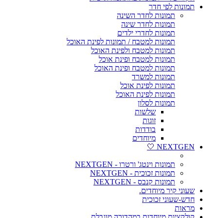
תמונות לפי חדר
תמונות לחדר השינה
תמונות לחדר שינה
תמונות לחדרי ילדים
תמונות למטבח / תמונות לפינת האוכל
תמונות למטבח ולפינת האוכל
תמונות למטבח ופינת אוכל
תמונות למטבח ופינת האוכל
תמונות למשרד
תמונות לפינת אוכל
תמונות לפינת האוכל
תמונות לסלון
שלשות
זוגות
בודדות
מיוחדים
NEXTGEN 🤍
תמונות וינטג' ורטרו - NEXTGEN
תמונות זכוכית - NEXTGEN
תמונות קנבס - NEXTGEN
שעוני קיר מיוחדים.
חדש-שעוני זכוכית
מראות
קולקציות מיוחדות במהדורה מוגבלת