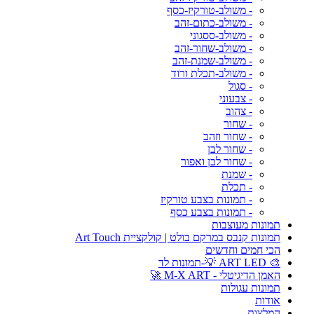
- משולב-טורקיז-כסף
- משולב-כתום-זהב
- משולב-ססגוני
- משולב-שחור-זהב
- משולב-שמנת-זהב
- משולב-תכלת ורוד
- סגול
- צבעוני
- צהוב
- שחור
- שחור וזהב
- שחור לבן
- שחור לבן ואפור
- שמנת
- תכלת
- תמונות בצבע טורקיז
- תמונות בצבע כסף
תמונות מעוצבות
תמונות קנבס במרקם בולט | קולקציית Art Touch
הכי חמים וחדשים
🎨 ART LED 💡-תמונות לד
האמן הדיגיטלי - M-X ART 🚀
תמונות עגולות
אודות
המלצות