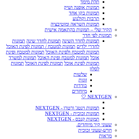
תלת מימד
תמונות אופנה ושיק
תמונות בקו אחד
תרבות וקולנוע
תמונות השראה ומוטיבציה
הקיר שלי – תמונות בהתאמה אישית
תמונות לפי חדר
תמונות לחדר השינה
תמונות לחדר שינה
תמונות
לחדרי ילדים
תמונות למטבח / תמונות לפינת האוכל
תמונות למטבח ולפינת האוכל
תמונות למטבח ופינת
אוכל
תמונות למטבח ופינת האוכל
תמונות למשרד
תמונות לפינת אוכל
תמונות לפינת האוכל
תמונות
לסלון
שלשות
זוגות
בודדות
מיוחדים
NEXTGEN 🤍
תמונות וינטג' ורטרו - NEXTGEN
תמונות זכוכית - NEXTGEN
תמונות קנבס - NEXTGEN
שעוני קיר מיוחדים.
חדש-שעוני זכוכית
מראות