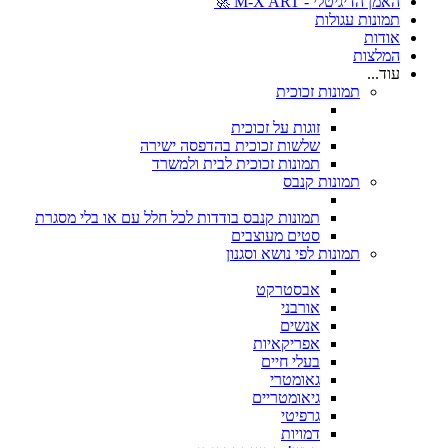
האמן הדיגיטלי - M-X ART 🚀
תמונות עגולות
אודות
המלצות
עוד...
תמונות זכוכית
זוגות על זכוכית
שלשות זכוכית בהדפסה ישירה
תמונות זכוכית לבית ולמשרד
תמונות קנבס
תמונות קנבס בודדות לכל חלל עם או בלי מסגרת
סטים מעוצבים
תמונות לפי נושא וסגנון
אבסטרקט
אורבני
אנשים
אפריקאיות
בעלי חיים
גאומטרי
גיאומטריים
גרפיטי
דמויות