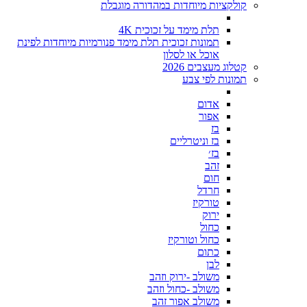
קולקציות מיוחדות במהדורה מוגבלת
תלת מימד על זכוכית 4K
תמונות זכוכית תלת מימד פנורמיות מיוחדות לפינת
אוכל או לסלון
קטלוג מעצבים 2026
תמונות לפי צבע
אדום
אפור
בז
בז וניטרליים
בז׳
זהב
חום
חרדל
טורקיז
ירוק
כחול
כחול וטורקיז
כתום
לבן
משולב -ירוק וזהב
משולב -כחול וזהב
משולב אפור זהב