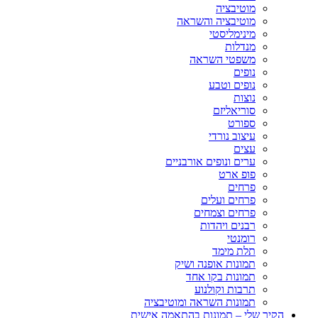
מוטיבציה
מוטיבציה והשראה
מינימליסטי
מנדלות
משפטי השראה
נופים
נופים וטבע
נוצות
סוריאליזם
ספורט
עיצוב נורדי
עצים
ערים ונופים אורבניים
פופ ארט
פרחים
פרחים ועלים
פרחים וצמחים
רבנים ויהדות
רומנטי
תלת מימד
תמונות אופנה ושיק
תמונות בקו אחד
תרבות וקולנוע
תמונות השראה ומוטיבציה
הקיר שלי – תמונות בהתאמה אישית