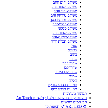
משולב- חום וזהב
משולב- שחור-זהב
משולב-ורוד וזהב
משולב-טורקיז-זהב
משולב-טורקיז-כסף
משולב-כתום-זהב
משולב-ססגוני
משולב-שחור-זהב
משולב-שמנת-זהב
משולב-תכלת ורוד
סגול
צבעוני
צהוב
שחור
שחור וזהב
שחור לבן
שחור לבן ואפור
שמנת
תכלת
תמונות בצבע טורקיז
תמונות בצבע כסף
תמונות מעוצבות
תמונות קנבס במרקם בולט | קולקציית Art Touch
הכי חמים וחדשים
🎨 ART LED 💡-תמונות לד