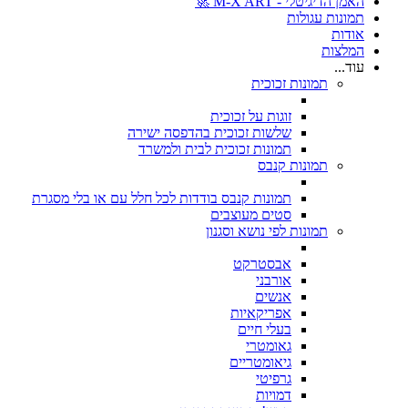
האמן הדיגיטלי - M-X ART 🚀
תמונות עגולות
אודות
המלצות
עוד...
תמונות זכוכית
זוגות על זכוכית
שלשות זכוכית בהדפסה ישירה
תמונות זכוכית לבית ולמשרד
תמונות קנבס
תמונות קנבס בודדות לכל חלל עם או בלי מסגרת
סטים מעוצבים
תמונות לפי נושא וסגנון
אבסטרקט
אורבני
אנשים
אפריקאיות
בעלי חיים
גאומטרי
גיאומטריים
גרפיטי
דמויות