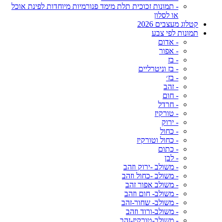
- תמונות זכוכית תלת מימד פנורמיות מיוחדות לפינת אוכל
או לסלון
קטלוג מעצבים 2026
תמונות לפי צבע
- אדום
- אפור
- בז
- בז וניטרליים
- בז׳
- זהב
- חום
- חרדל
- טורקיז
- ירוק
- כחול
- כחול וטורקיז
- כתום
- לבן
- משולב -ירוק וזהב
- משולב -כחול וזהב
- משולב אפור זהב
- משולב- חום וזהב
- משולב- שחור-זהב
- משולב-ורוד וזהב
- משולב-טורקיז-זהב