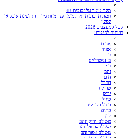
תלת מימד על זכוכית 4K
תמונות זכוכית תלת מימד פנורמיות מיוחדות לפינת אוכל או
לסלון
קטלוג מעצבים 2026
תמונות לפי צבע
אדום
אפור
בז
בז וניטרליים
בז׳
זהב
חום
חרדל
טורקיז
ירוק
כחול
כחול וטורקיז
כתום
לבן
משולב -ירוק וזהב
משולב -כחול וזהב
משולב אפור זהב
משולב- חום וזהב