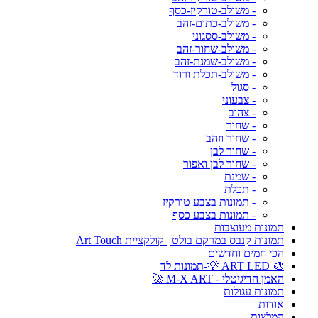
- משולב-טורקיז-כסף
- משולב-כתום-זהב
- משולב-ססגוני
- משולב-שחור-זהב
- משולב-שמנת-זהב
- משולב-תכלת ורוד
- סגול
- צבעוני
- צהוב
- שחור
- שחור וזהב
- שחור לבן
- שחור לבן ואפור
- שמנת
- תכלת
- תמונות בצבע טורקיז
- תמונות בצבע כסף
תמונות מעוצבות
תמונות קנבס במרקם בולט | קולקציית Art Touch
הכי חמים וחדשים
🎨 ART LED 💡-תמונות לד
האמן הדיגיטלי - M-X ART 🚀
תמונות עגולות
אודות
המלצות