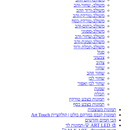
משולב- שחור-זהב
משולב-ורוד וזהב
משולב-טורקיז-זהב
משולב-טורקיז-כסף
משולב-כתום-זהב
משולב-ססגוני
משולב-שחור-זהב
משולב-שמנת-זהב
משולב-תכלת ורוד
סגול
צבעוני
צהוב
שחור
שחור וזהב
שחור לבן
שחור לבן ואפור
שמנת
תכלת
תמונות בצבע טורקיז
תמונות בצבע כסף
תמונות מעוצבות
תמונות קנבס במרקם בולט | קולקציית Art Touch
הכי חמים וחדשים
🎨 ART LED 💡-תמונות לד