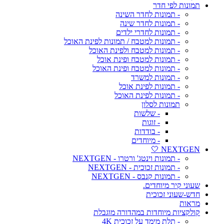
תמונות לפי חדר
- תמונות לחדר השינה
- תמונות לחדר שינה
- תמונות לחדרי ילדים
- תמונות למטבח / תמונות לפינת האוכל
- תמונות למטבח ולפינת האוכל
- תמונות למטבח ופינת אוכל
- תמונות למטבח ופינת האוכל
- תמונות למשרד
- תמונות לפינת אוכל
- תמונות לפינת האוכל
תמונות לסלון
- שלשות
- זוגות
- בודדות
- מיוחדים
NEXTGEN 🤍
- תמונות וינטג' ורטרו - NEXTGEN
- תמונות זכוכית - NEXTGEN
- תמונות קנבס - NEXTGEN
שעוני קיר מיוחדים.
חדש-שעוני זכוכית
מראות
קולקציות מיוחדות במהדורה מוגבלת
- תלת מימד על זכוכית 4K