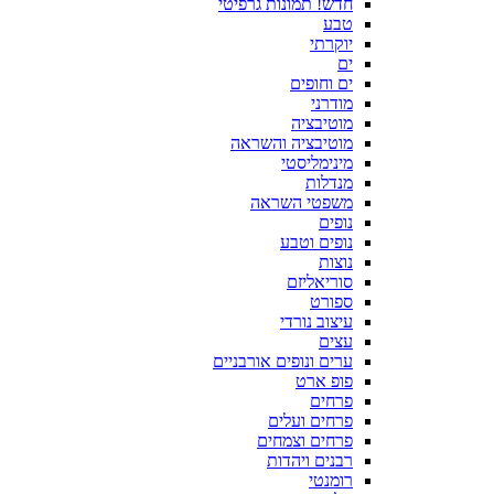
חדש! תמונות גרפיטי
טבע
יוקרתי
ים
ים וחופים
מודרני
מוטיבציה
מוטיבציה והשראה
מינימליסטי
מנדלות
משפטי השראה
נופים
נופים וטבע
נוצות
סוריאליזם
ספורט
עיצוב נורדי
עצים
ערים ונופים אורבניים
פופ ארט
פרחים
פרחים ועלים
פרחים וצמחים
רבנים ויהדות
רומנטי