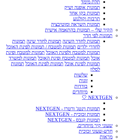
תלת מימד
תמונות אופנה ושיק
תמונות בקו אחד
תרבות וקולנוע
תמונות השראה ומוטיבציה
הקיר שלי – תמונות בהתאמה אישית
תמונות לפי חדר
תמונות לחדר השינה
תמונות לחדר שינה
תמונות
לחדרי ילדים
תמונות למטבח / תמונות לפינת האוכל
תמונות למטבח ולפינת האוכל
תמונות למטבח ופינת
אוכל
תמונות למטבח ופינת האוכל
תמונות למשרד
תמונות לפינת אוכל
תמונות לפינת האוכל
תמונות
לסלון
שלשות
זוגות
בודדות
מיוחדים
NEXTGEN 🤍
תמונות וינטג' ורטרו - NEXTGEN
תמונות זכוכית - NEXTGEN
תמונות קנבס - NEXTGEN
שעוני קיר מיוחדים.
חדש-שעוני זכוכית
מראות