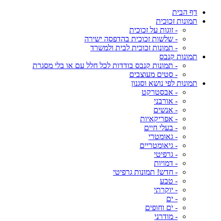
דף הבית
תמונות זכוכית
- זוגות על זכוכית
- שלשות זכוכית בהדפסה ישירה
- תמונות זכוכית לבית ולמשרד
תמונות קנבס
- תמונות קנבס בודדות לכל חלל עם או בלי מסגרת
- סטים מעוצבים
תמונות לפי נושא וסגנון
- אבסטרקט
- אורבני
- אנשים
- אפריקאיות
- בעלי חיים
- גאומטרי
- גיאומטריים
- גרפיטי
- דמויות
- חדש! תמונות גרפיטי
- טבע
- יוקרתי
- ים
- ים וחופים
- מודרני