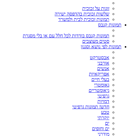
זוגות על זכוכית
שלשות זכוכית בהדפסה ישירה
תמונות זכוכית לבית ולמשרד
תמונות קנבס
תמונות קנבס בודדות לכל חלל עם או בלי מסגרת
סטים מעוצבים
תמונות לפי נושא וסגנון
אבסטרקט
אורבני
אנשים
אפריקאיות
בעלי חיים
גאומטרי
גיאומטריים
גרפיטי
דמויות
חדש! תמונות גרפיטי
טבע
יוקרתי
ים
ים וחופים
מודרני