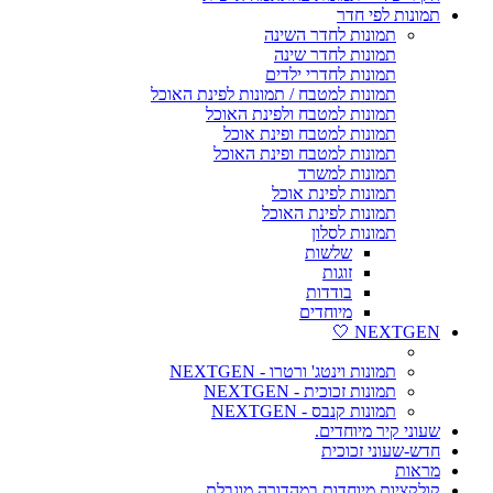
תמונות לפי חדר
תמונות לחדר השינה
תמונות לחדר שינה
תמונות לחדרי ילדים
תמונות למטבח / תמונות לפינת האוכל
תמונות למטבח ולפינת האוכל
תמונות למטבח ופינת אוכל
תמונות למטבח ופינת האוכל
תמונות למשרד
תמונות לפינת אוכל
תמונות לפינת האוכל
תמונות לסלון
שלשות
זוגות
בודדות
מיוחדים
NEXTGEN 🤍
תמונות וינטג' ורטרו - NEXTGEN
תמונות זכוכית - NEXTGEN
תמונות קנבס - NEXTGEN
שעוני קיר מיוחדים.
חדש-שעוני זכוכית
מראות
קולקציות מיוחדות במהדורה מוגבלת