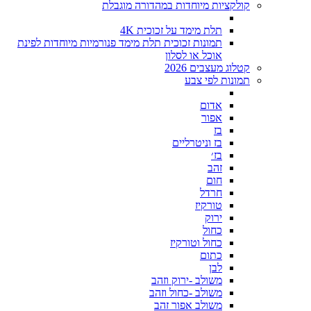
קולקציות מיוחדות במהדורה מוגבלת
תלת מימד על זכוכית 4K
תמונות זכוכית תלת מימד פנורמיות מיוחדות לפינת
אוכל או לסלון
קטלוג מעצבים 2026
תמונות לפי צבע
אדום
אפור
בז
בז וניטרליים
בז׳
זהב
חום
חרדל
טורקיז
ירוק
כחול
כחול וטורקיז
כתום
לבן
משולב -ירוק וזהב
משולב -כחול וזהב
משולב אפור זהב