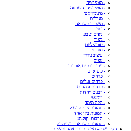
- מוטיבציה
- מוטיבציה והשראה
- מינימליסטי
- מנדלות
- משפטי השראה
- נופים
- נופים וטבע
- נוצות
- סוריאליזם
- ספורט
- עיצוב נורדי
- עצים
- ערים ונופים אורבניים
- פופ ארט
- פרחים
- פרחים ועלים
- פרחים וצמחים
- רבנים ויהדות
- רומנטי
- תלת מימד
- תמונות אופנה ושיק
- תמונות בקו אחד
- תרבות וקולנוע
- תמונות השראה ומוטיבציה
הקיר שלי – תמונות בהתאמה אישית