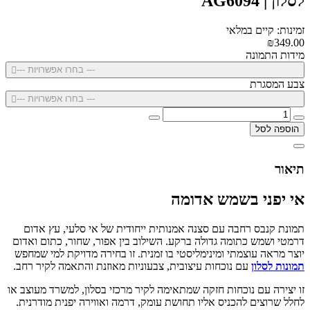
לסלון | AG6094
זמינות: קיים במלאי
₪349.00
מידות התמונה
--- בחרו אפשרויות ---
צבע המסגרת
--- בחרו אפשרויות ---
הוספה לסל
תיאור
אי יפני בשמש אדומה
תמונת קנבס רחבה עם סצנה אמנותית ייחודית של אי סלעי, עץ אדום
דרמטי ושמש כתומה גדולה ברקע. השילוב בין אפור, שחור, כתום ואדום
יוצר מראה עוצמתי ומינימליסטי בו זמנית. זו בחירה מדויקת למי שמחפש
תמונות לסלון
עם נוכחות עיצובית, צבעוניות מאוזנת והתאמה לקיר רחב.
זו יצירה עם נוכחות חזקה שמתאימה לקיר מרכזי בסלון, למשרד מעוצב או
לחלל שרוצים להכניס אליו תחושת עומק, דרמה ואווירה יפנית מודרנית.